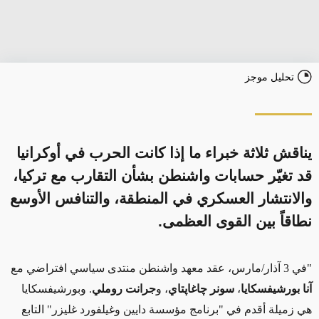
تحليل موجز
يناقش ثلاثة خبراء ما إذا كانت الحرب في أوكرانيا
قد تغيّر حسابات واشنطن بشأن التقارب مع تركيا،
والانتشار العسكري في المنطقة، والتنافس الأوسع
نطاقاً بين القوى العظمى.
"في 3 آذار/مارس، عقد معهد واشنطن منتدى سياسي افتراضي مع
آنا بورشيفسكايا
،
سونر
چاغاپتاي
، و
جرانت روملي
. وبورشيفسكايا
هي زميلة أقدم في "برنامج مؤسسة دايين وغيلفورد غليزر" التابع