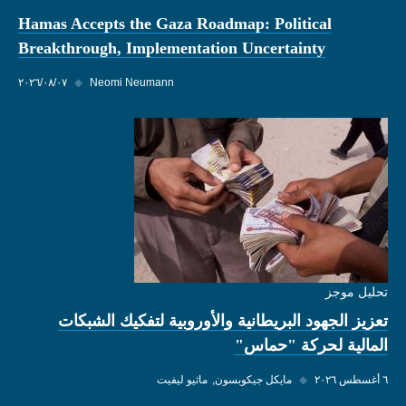
Hamas Accepts the Gaza Roadmap: Political
Breakthrough, Implementation Uncertainty
Neomi Neumann
◆
٠٧‏/٠٨‏/٢٠٢٦
تحليل موجز
تعزيز الجهود البريطانية والأوروبية لتفكيك الشبكات
المالية لحركة "حماس"
٦ أغسطس ٢٠٢٦
◆
مايكل جيكوبسون
ماثيو ليفيت