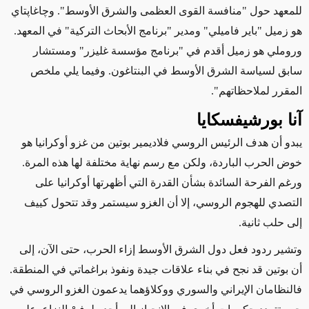
للمعهد حول "منافسة القوى العظمى والشرق الأوسط". و
چاغاپتاي
هو
زميل "باير فاميلي
"
ومدير "برنامج الأبحاث التركية" في المعهد.
وروملي
هو زميل أقدم في "برنامج مؤسسة غليزر" ومستشار
سابق لسياسة الشرق الأوسط في البنتاغون. وفيما يلي ملخص
المقرر لملاحظاتهم".
آنا بورشيفسكايا
يبدو أن هدف الرئيس الروسي فلاديمير بوتين من غزو أوكرانيا هو
خوض الحرب الباردة، ولكن مع رسم نهاية مختلفة لها هذه المرة.
ورغم الفرحة السائدة بشأن القدرة التي أظهرتها أوكرانيا على
التصدي للهجوم الروسي، إلا أن الغزو سيستمر وقد تتحول كييف
إلى حلب ثانية.
وتشير ردود فعل دول الشرق الأوسط إزاء الحرب، حتى الآن، إلى
أن بوتين
قد
نجح في بناء علاقات جيدة ونفوذ براغماتي في المنطقة.
فالنظامان الإيراني والسوري ووكلاؤهما يدعمون الغزو الروسي في