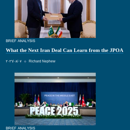
BRIEF ANALYSIS
What the Next Iran Deal Can Learn from the JPOA
Richard Nephew
◆
٠٧‏/٠٨‏/٢٠٢٦
BRIEF ANALYSIS