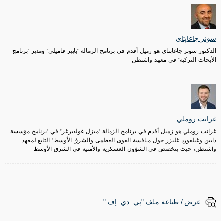
سونر چاغاپتاي
الدكتور سونر چاغاپتاي هو زميل أقدم في برنامج الزمالة "بايير فاميلي" ومدير "برنامج
الأبحاث التركية" في معهد واشنطن.
غرانت روملي
غرانت روملي هو زميل أقدم في برنامج الزمالة "ميزل غولدبرغر" في "برنامج مؤسسة
دايين وغيلفورد غليزر حول منافسة القوى العظمى والشرق الأوسط" التابع لمعهد
واشنطن، حيث يتخصص في الشؤون العسكرية والأمنية في الشرق الأوسط.
عرض / طباعة ملف "پي. دي. إف."