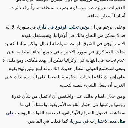
العقوبات الدولية ضد موسكو سيصيب المنطقة مالياً. وقد تأثرت
أساساً أسعار الطاقة.
و
على الرغم من
أن
بوتين تجنّب الوقوع في مأزق
في سوريا، إلا أنه
قد لا يتمكن من النجاح بذلك في أوكرانيا. وسيستغل نفوذه
الاستراتيجي في الشرق الوسط لمواصلة
القتال، ولكن مثلما أكسبه
نجاحه العسكري في سوريا الاحترام في جميع أنحاء المنطقة، فإن
عدم نجاحه في النهاية في أوكرانيا يمكن أن يهدد مكانته. ومع ذلك، لا
ينبغي للمجتمع الدولي انتظار حدوث ذلك
. وقد اتبع بوتين نهج يقوم
على إشراك كافة الجهات الحكومية للضغط على الغرب،
لذلك
على
الغرب أن يفعل الشيء نفسه لتحديه.
ومن خلال القيام بذلك، على واشنطن
أن لا تقلل
من شأن قدرة
روسيا ورغبتها في اختبار القوات الأمريكية. واستناداً إلى ما
ستكشفه فصول الصراع الأوكراني، قد تعتمد القوات الروسية
على
مثل هذه الاختبارات في سوريا
، كما فعلت في الماضي.