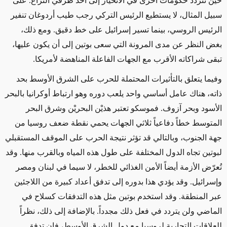
حين تتردد حكومات أخرى في
الانحياز إلى
أحد طرفيْ النزاع.
على
سبيل المثال، لا يستطيع الرئيس التركي رجب طيب أردوغان تنفير
الرئيس الروسي، بينما تسير إسرائيل على خط دقيق. ومع ذلك،
بغض النظر عن مدى المرونة التي سعى بوتين إلى أن يكون عليها،
تبقى شراكاته الأقرب مع الجهات الفاعلة المناهضة لأمريكا.
وفيما يتعلق بالتأثيرات
المحتملة للحرب على الشرق الأوسط بحد
ذاته، هناك عامل أساسي واحد يلعب دوره وهو ارتباط أوكرانيا بالبحر
الأسود وبحر آزوف. فموسكو تعتبر هذيْن البحريْن وشرق
البحر
المتوسط
خطاً دفاعياً ثلاثي الجهات يحمي نقطة ضعف روسيا من
جهة الجنوب
، وبالتالي قد تؤثر نتيجة الحرب على الموقف المستقبلي
لبوتين تجاه الدول المختلفة على طول هذه المياه وبالقرب منها. وقد
تُعرّض الأزمة أيضاً الأمن الغذائي للخطر، لا سيما في لبنان ومصر
وإسرائيل. وقد يؤدي هذا بدوره إلى تدفق أعداد كبيرة من اللاجئين
عبر المنطقة. وقد استخدم بوتين مثل هذه التدفقات كسلاح في
الماضي ولن يتردد في فعل ذلك مجدداً. بالإضافة إلى ذلك، نظراً
للعلاقات التجارية لروسيا مع دول الشرق الأوسط، فإن تدفق