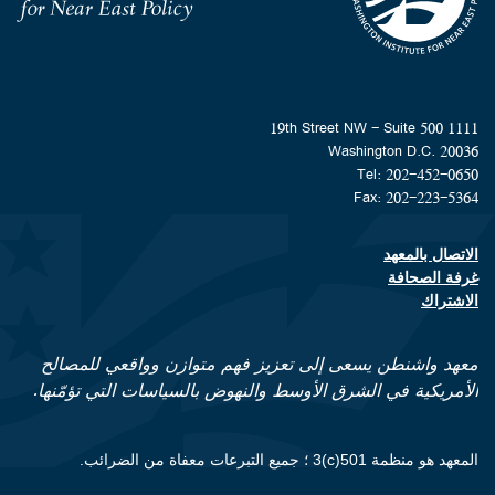
Homepage
1111 19th Street NW - Suite 500
Washington D.C. 20036
Tel: 202-452-0650
Fax: 202-223-5364
الاتصال بالمعهد
Footer contact links
غرفة الصحافة
الاشتراك
معهد واشنطن يسعى إلى تعزيز فهم متوازن وواقعي للمصالح
الأمريكية في الشرق الأوسط والنهوض بالسياسات التي تؤمّنها.
المعهد هو منظمة 501(c)3 ؛ جميع التبرعات معفاة من الضرائب.