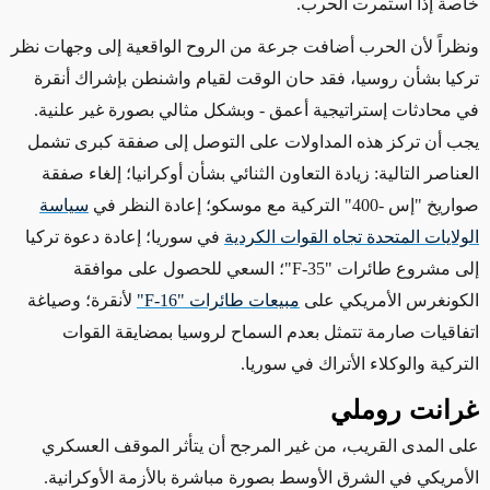
خاصة إذا استمرت الحرب.
ونظراً لأن الحرب أضافت جرعة من الروح الواقعية إلى وجهات نظر
تركيا بشأن روسيا، فقد حان الوقت لقيام واشنطن بإشراك أنقرة
في محادثات إستراتيجية أعمق - وبشكل مثالي بصورة غير علنية.
يجب أن تركز هذه المداولات على التوصل إلى صفقة كبرى تشمل
العناصر التالية: زيادة التعاون الثنائي بشأن أوكرانيا؛ إلغاء صفقة
صواريخ "إس -400" التركية مع موسكو؛ إعادة النظر في
سياسة
الولايات المتحدة تجاه القوات الكردية
في سوريا؛ إعادة دعوة تركيا
إلى مشروع طائرات "
F-35
"؛ السعي للحصول على موافقة
الكونغرس الأمريكي على
مبيعات طائرات "F-16"
لأنقرة؛ وصياغة
اتفاقيات صارمة تتمثل بعدم السماح لروسيا بمضايقة القوات
التركية والوكلاء الأتراك في سوريا.
غرانت روملي
على المدى القريب، من
غير المرجح
أن يتأثر
الموقف العسكري
الأمريكي
في الشرق الأوسط بصورة مباشرة بالأزمة الأوكرانية.