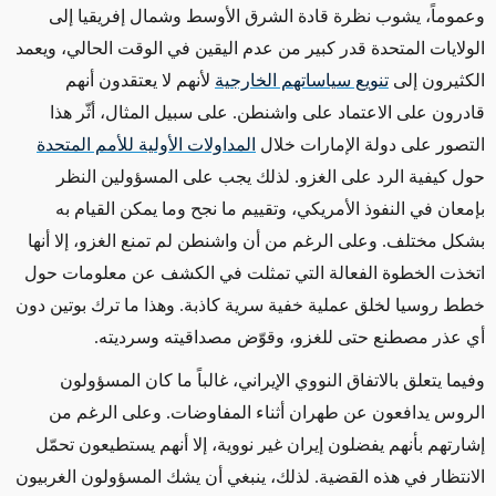
وعموماً، يشوب نظرة قادة الشرق الأوسط وشمال إفريقيا إلى
الولايات المتحدة قدر كبير من
عدم اليقين
في الوقت الحالي، ويعمد
الكثيرون إلى
تنويع سياساتهم الخارجية
لأنهم لا يعتقدون أنهم
قادرون على
الاعتماد
على واشنطن.
على سبيل المثال، أثّر هذا
التصور على دولة الإمارات خلال
المداولات الأولية للأمم المتحدة
حول كيفية الرد على الغزو. لذلك يجب على المسؤولين النظر
بإمعان في النفوذ الأمريكي، وتقييم ما نجح وما يمكن القيام به
بشكل مختلف. وعلى الرغم من
أن
واشنطن
لم تمنع الغزو، إلا أنها
اتخذت
الخطوة الفعالة التي تمثلت في
الكشف عن معلومات حول
خطط روسيا لخلق عملية خفية سرية كاذبة. وهذا ما
ترك
بوتين دون
أي عذر مصطنع حتى للغزو، وقوّض مصداقيته وسرديته.
وفيما يتعلق بالاتفاق النووي الإيراني، غالباً ما كان المسؤولون
الروس يدافعون عن طهران أثناء المفاوضات. وعلى الرغم من
إشارتهم بأنهم يفضلون إيران غير نووية، إلا أنهم يستطيعون تحمّل
الانتظار في هذه القضية. لذلك، ينبغي أن يشك المسؤولون الغربيون