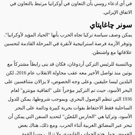
في أي ادعاء روسي بأن التعاون في أوكرانيا مرتبط بالتعاون في
الاتفاق الإيراني.
سونر
چاغاپتاي
يمكن وصف سياسة تركيا تجاه الحرب بأنها "الحياد المؤيد لأوكرانيا".
وتوفر الأزمة فرصة استراتيجية لأنقرة في المرحلة القادمة لتحسين
علاقاتها مع واشنطن.
وبالنسبة للرئيس التركي أردوغان، فكان قد بنى رابطاً مشتركاً مع
بوتين منذ تواصل الأخير معه عقب محاولة الانقلاب عام 2016، لكن
البلدين ليسا حليفين.
وعلى وجه الخصوص، لا يزالان متنافسين على
البحر الأسود، حيث تم التركيز مؤخراً على "اتفاقية مونترو" لعام
1936 التي تنظم الوصول البحري. وبموجب شروطها، يمكن للدول
الساحلية فقط الاحتفاظ بقوات بحرية كبيرة ودائمة على البحر
الأسود، وتركيا هي "الحارس المُعيّن" لتحديد السفن التي يمكن أن
تبحر عبر المضائق الغربية أثناء الحرب. ومع ذلك، هناك بعض
الغموض حول هذه الجوانب القانونية، ولا تزال روسيا القوة