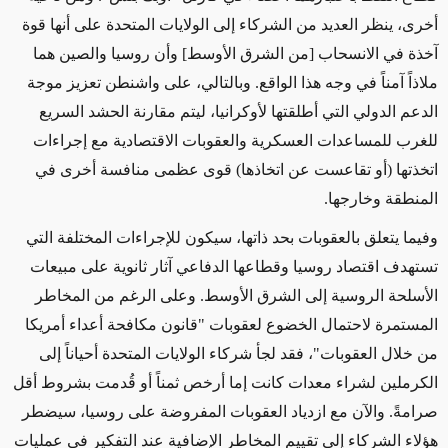
أخرى،
ينظر العديد من الشركاء إلى الولايات المتحدة
على أنها قوة
آخذة في الانسحاب [من الشرق الأوسط] وأن روسيا والصين هما
ملاذاً آمناً في وجه هذا الواقع. وبالتالي، على واشنطن تعزيز موجة
الدعم الدولي التي أطلقتها لأوكرانيا، ليتم مقارنة
الحشد السريع
للغرب
للمساعدات العسكرية والعقوبات الاقتصادية مع إجراءات
اتخذتها (أو تقاعست عن اتخاذها) قوى عظمى منافسة أخرى في
المنطقة وخارجها.
وفيما يتعلق بالعقوبات
بحد ذاتها،
سيكون للإجراءات المختلفة
التي
تستهدف اقتصاد روسيا وقطاعها الدفاعي آثار ثانوية على مبيعات
الأسلحة الروسية
إلى الشرق الأوسط.
وعلى الرغم من المخاطر
المستمرة ل
احتمال الخضوع لعقوبات "قانون مكافحة أعداء أمريكا
من خلال العقوبات"،
فقد
لجأ شركاء الولايات المتحدة أحياناً إلى
الكرملين لشراء
معدات كانت إما
أرخص ثمناً أو قُدمت بشروط أقل
صرامةً. والآن مع ازدياد العقوبات المفروضة على روسيا، سيضطر
هؤلاء الشركاء إلى تقييم المخاطر الإضافية عند التفكير في عمليات