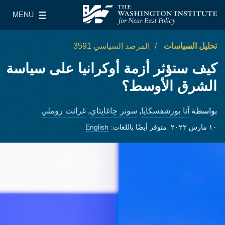
Skip to main content
MENU
معهد واشنطن لسياسات الشرق الأدنى
le Main Menu
تحليل السياسات
المرصد السياسي 3591
كيف ستؤثر أزمة أوكرانيا على سياسة
الشرق الأوسط؟
آنا بورشفسكايا
سونر چاغاپتاي
غرانت روملي
بواسطة
,
,
١٠ مارس ٢٠٢٢
متوفر أيضًا باللغات:
English