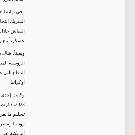
وفي نهاية الع
الشريك التجا
النقاش خلال ت
عسكرياً مع روس
ويقيناً،
هناك د
الروسية المص
الدفاع التي ص
أوكرانيا.
وكانت إحدى ت
2023، ذ
أمريكية على