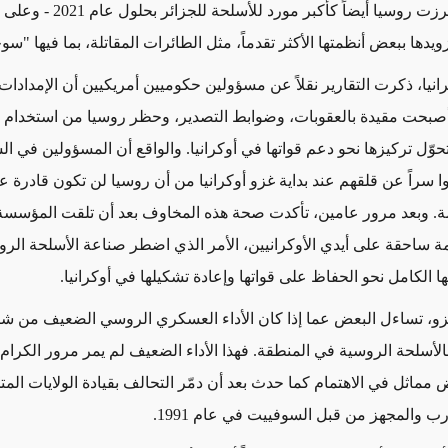
وبرزت روسيا أيضاً كأكبر مورد للأسلحة للجزائر بح
دها ببعض أنظمتها الأكثر تقدماً، مثل الطائرات المقاتلة، بما فيها "سوخوي
انيا، ذكرت التقارير نقلاً عن مسؤولين حكوميين أمريكيين أن الإمدادات
صبحت مقيدة ب
العقوبات، وضوابط التصدير، وحظر روسيا من استخدام ن
وّل تركيزها نحو دعم قواتها في أوكرانيا.
والواقع أن المسؤولين في ا
 سراً عن قلقهم عند بداية غزو أوكرانيا من أن روسيا لن تكون قادرة ع
ئمة. وبعد مرور عامين، تأكدت صحة هذه المخاوف بعد أن تلقت المؤسسة
ة ساحقة على أيدي الأوكرانيين، الأمر الذي اضطر صناعة الأسلحة الرو
ا الكامل نحو الحفاظ على قواتها وإعادة تشكيلها في أوكرانيا.
زو، تساءل البعض عما إذا كان الأداء العسكري الروسي الضعيف من شأن
الأسلحة الروسية في المنطقة. فهذا الأداء الضعيف لم يمر مرور الكرام، إ
 مماثل في الاهتمام كما حدث بعد أن دمّر التحالف بقيادة الولايات الم
ب والمجهز من قبل السوفييت في عام 1991.