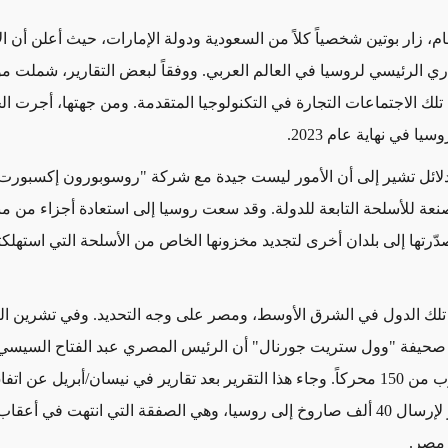
ام، زار بوتين شخصياً كلاً من السعودية ودولة الإمارات، حيث أعلن أن ا
ري الرئيسي لروسيا في العالم العربي. ووفقاً لبعض التقارير، شملت م
لك الاجتماعات التجارة في التكنولوجيا المتقدمة. ومن جهتها، أجرت الجز
يا في نهاية عام 2023.
لائل تشير
إلى أن الأمور ليست جيدة مع شركة "روسوبورون إكسبورت"
نعة للأسلحة التابعة للدولة. وقد سعت روسيا إلى استعادة أجزاء من 
دّرتها إلى بلدان أخرى لتجديد مخزونها الخاص من الأسلحة التي استهلكت
لك الدول في الشرق الأوسط، ومصر على وجه التحديد. وفي تشرين الث
كرت صحيفة "وول ستريت جورنال" أن الرئيس المصري عبد الفتاح السيس
تسليم ما يقرب من 150 محركاً. وجاء هذا التقرير بعد تقارير في نيسان/أبريل عن ا
روسيا ومصر لإرسال 40 ألف صاروخ إلى روسيا، وهي الصفقة التي انتهت في أ
 مصر.