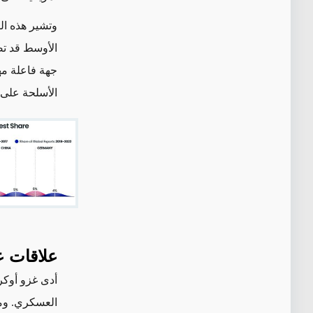
وتشير هذه ال
الأوسط قد تص
جهة فاعلة مه
الأسلحة على 
علاقات ع
أدى غزو أوكرا
العسكري. ومن