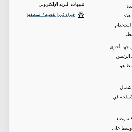
تنبيهات البريد الإلكتروني
دة
خبراء في [القضية / المنطقة]
 هذه
 استخدام
ط.
ن جهة أخرى،
 الرئيس
سط هو
 الأوسط وشمال
لأسلحة في
قبة وضع
لأوسط على