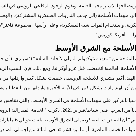
ومصالحها الاستراتيجية العامة.
ويقوم الوجود الدفاعي الروسي في الش
ئز: مبيعات الأسلحة (إلى جانب التدريبات العسكرية المشتركة)، والوص
كرية، واستخدام القوات شبه العسكرية، وعلى رأسها "مجموعة فاغنر"،
َ بـ "أفريكا كوربس".
لأسلحة مع الشرق الأوسط
ت المتاحة من "معهد ستوكهولم الدولي لأبحاث السلام" ("
سيبري
") أن ح
أسلحة العالمية انخفضت قبل غزو أوكرانيا. ومع ذلك، فإن السبب الرئي
ن الهند، أكبر مشتري للأسلحة الروسية، خفضت بشكل كبير وارداتها من ه
ن أن الهند زادت بشكل كبير في الآونة الأخيرة وارداتها من النفط الرو
يا بالتركيز على مبيعات الأسلحة في الشرق الأوسط
، والتي تتنافس م
دياً من الغرب
. ففي شباط/فبراير 2021، ذكرت "الخدمة الفيدرالية
العسكري الفني" أن الصادرات العسكر
نوات الخمس الماضية،
أو
ما بين 40 و 50 في المائة من إجمالي الصا