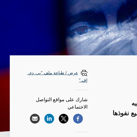
عرض / طباعة ملف "پي. دي.
إف."
شارك على مواقع التواصل
ه
الاجتماعي
ع نفوذها