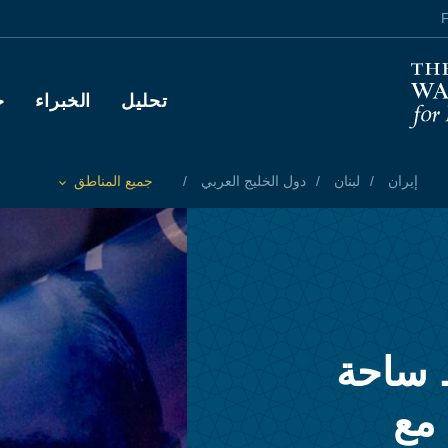
F
Main navigation
تحليل
الخبراء
ح
إيران
لبنان
دول الخليج العربي
جميع المناطق
Toggle List of
 ساحة
مع