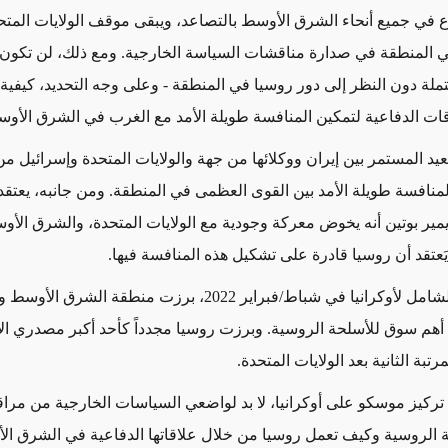
 في جميع أنحاء الشرق الأوسط بالتصاعد، ويبقى موقف الولايات المتح
ي المنطقة في صدارة مناقشات السياسة الخارجية.
ومع ذلك، لن تكون
ملة دون النظر إلى دور روسيا في المنطقة - وعلى وجه التحديد، كيفية
ات الدفاعية لتمكين المنافسة طويلة الأمد مع الغرب في الشرق الأوس
د المستمر بين إيران ووكلائها من جهة والولايات المتحدة وإسرائيل م
لمنافسة طويلة الأمد بين القوى العظمى في المنطقة. ومن جانبه، يعتقد
مير بوتين أنه يخوض معركة وجودية مع الولايات المتحدة
، والشرق الأو
يَعتقد أن روسيا قادرة على تشكيل هذه المنافسة فيها
.
وقبل الغزو الشامل لأوكرانيا في شباط/فبراير 2022، برزت منطقة الشرق
ي أهم سوق للأسلحة الروسية. وبرزت روسيا مجدداً كأحد أكبر مصدري ا
رتبة الثانية بعد الولايات المتحدة.
تركيز موسكو على أوكرانيا، لا بد لواضعي السياسات الخارجية من مرا
ة الروسية وكيف تعمل روسيا من خلال علاقاتها الدفاعية في الشرق ا