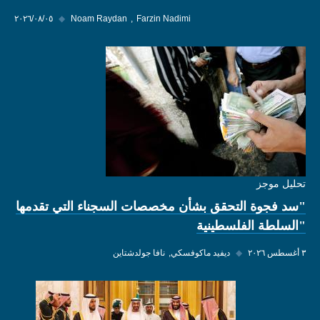
Farzin Nadimi
Noam Raydan
◆
٠٥‏/٠٨‏/٢٠٢٦
تحليل موجز
"سد فجوة التحقق بشأن مخصصات السجناء التي تقدمها
"السلطة الفلسطينية
٣ أغسطس ٢٠٢٦
◆
ديفيد ماكوفسكي
نافا جولدشتاين