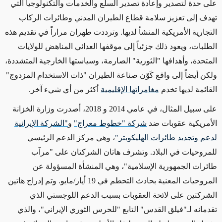
على حدة لتصدير وإعادة تصدير السلع والخدمات والتكنولوجيا التي
تهدف إلى تعزيز سلامة قطاع الطيران المدني وطائرات الركاب
التجارية الأمريكية المنشأ لديها. وترددت طهران مراراً في تقديم هذه
الطلبات، ويعود ذلك جزئياً إلى موقفها العدائي المناهض للولايات
المتحدة، وأهدافها "الثورية" الصارمة، وسياستها الخارجية المتشددة،
ولكن أيضاً إلى واقع كَوْن صناعة الطيران "ذات الاستخدام المزدوج"
القائمة لديها تخدم
مغامراتها الإقليمية
أكثر من أي شيء آخر.
على سبيل المثال، في عامي 2014 و 2018، أصدرت وزارة الخزانة
الأمريكية عقوبات ضد
شركة "خطوط معراج"
و
"الشركة الإيرانية
لدعم وتجديد طائرات الهليكوبتر"
، وهي مركز الدعم الرئيسي
للمروحيات في البلاد. وتشرف هاتان الشركتان على "مرآب
طائرات الجمهورية الإسلامية"، وهي المنشأة المسؤولة عن
المروحيات المعنية بحادث التحطم في 19 أيار/مايو. وتم إدراج هاتين
الشركتين على لائحة العقوبات بسبب الدعم اللوجستي الذي
تقدمانه لـ"فيلق القدس" التابع "للحرس الثوري الإيراني"، والذي