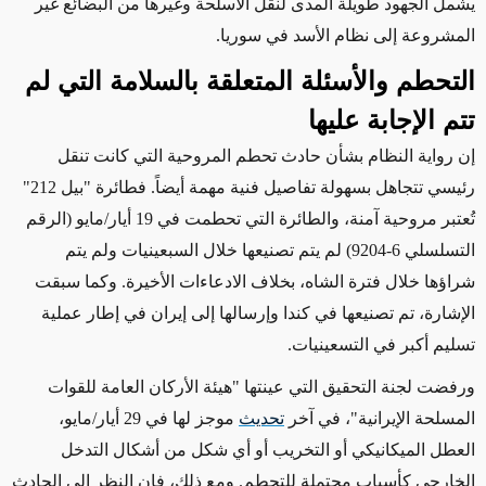
يشمل الجهود طويلة المدى لنقل الأسلحة وغيرها من البضائع غير
المشروعة إلى نظام الأسد في سوريا.
التحطم والأسئلة المتعلقة بالسلامة التي لم
تتم الإجابة عليها
إن رواية النظام بشأن حادث تحطم المروحية التي كانت تنقل
رئيسي تتجاهل
بسهولة
تفاصيل فنية مهمة أيضاً. فطائرة "بيل 212"
تُعتبر مروحية آمنة، والطائرة التي تحطمت في 19 أيار/مايو (الرقم
التسلسلي
6-9204
) لم يتم تصنيعها خلال السبعينيات ولم يتم
شراؤها خلال فترة الشاه، بخلاف الادعاءات الأخيرة. وكما سبقت
الإشارة، تم تصنيعها في كندا وإرسالها إلى إيران في إطار عملية
تسليم أكبر في التسعينيات.
ورفضت لجنة التحقيق التي عينتها "هيئة الأركان العامة للقوات
المسلحة الإيرانية"، في آخر
تحديث
موجز لها في 29 أيار/مايو،
العطل الميكانيكي أو التخريب أو أي شكل من أشكال التدخل
الخارجي كأسباب محتملة للتحطم.
ومع ذلك، فإن النظر
إلى الحادث