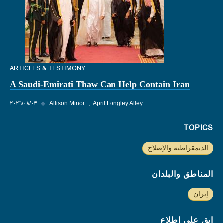
ARTICLES & TESTIMONY
A Saudi-Emirati Thaw Can Help Contain Iran
April Longley Alley
Allison Minor
◆
٠٣‏/٠٨‏/٢٠٢٦
TOPICS
الديمقراطية والإصلاح
المناطق والبلدان
إيران
ابق على اطلاع