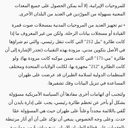
للمروحيات الإيرانية، إلا أنه يمكن الحصول على جميع المعدات
المعنية بسهولة من المورّدين في
العديد من البلدان الأخرى
.
• تم تجهيز العديد من المروحيات المدنية بمسجلات صوت قمرة
القيادة أو مسجلات بيانات الرحلة، ولكن من غير المعروف ما إذا
كانت طائرة "بيل 212" التي كانت تنقل رئيسي، والتي تم شراؤها
في الأصل بتكوين مدني، مزودة بهذه التقنيات (تجدر الإشارة إلى أن
طائرة "مي-171" التي كانت ضمن موكبه كانت مزودة بها). ولو
كانت الطائرة "212" مجهزة بها، لكانت الولايات المتحدة ومختلف
المنظمات الدولية لسلامة الطيران قد عرضت على طهران
المساعدة في تنزيل البيانات وفك تشفيرها.
ولتجنب أي اتهامات أخرى مفادها أن السياسة الأمريكية مسؤولة
بشكل أو بآخر عن تحطم طائرة رئيسي، يجب على إدارة بايدن أن
تُلقي باللائمة مجدداً وعلناً على طهران حيث هي المسؤولة عمّا
حدث. وعلى وجه الخصوص، ينبغي أن تؤكد على أن أي آثار مرتبطة
بالعقوبات على قطاع الطيران الإيراني تنبع مباشرةً من ممارسة