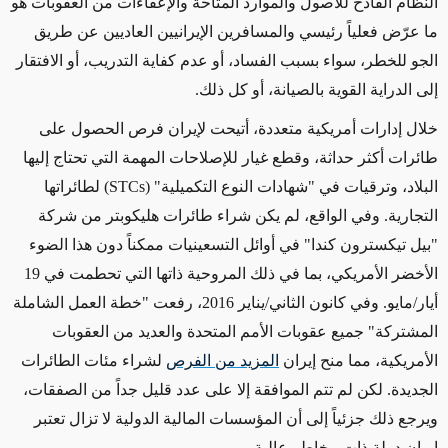
النظام الفادح للأصول والموارد المتاحة والإعفاءات من العقوبات هو
ما عرّض فعلياً رئيسي والمسافرين الإيرانيين العاديين عن طريق
الجو للخطر، سواء بسبب الفساد، أو عدم كفاية التدريب، أو الافتقار
إلى الدراية القوية بالصيانة، أو كل ذلك.
خلال إدارات أمريكية متعددة، أتيحت لإيران فرص الحصول على
طائرات أكثر حداثة، وقطع غيار للإصلاحات المهمة التي تحتاج إليها
البلاد، وترقيات في "شهادات النوع التكميلية" (
STCs
) لطائراتها
التجارية. وفي الواقع، لم يكن شراء طائرات هليكوبتر من شركة
"بيل تيكسترون كندا" في أوائل التسعينيات ممكناً دون هذا الضوء
الأخضر الأمريكي، بما في ذلك المروحية ذاتها التي تحطمت في 19
أيار/مايو. وفي كانون الثاني/يناير 2016، رفعت "خطة العمل الشاملة
المشتركة" جميع عقوبات الأمم المتحدة والعديد من العقوبات
الأمريكية، مما منح إيران
المزيد من الفرص
لشراء مئات الطائرات
الجديدة. لكن لم تتم الموافقة إلا على عدد قليل جداً من الصفقات،
ويرجع ذلك جزئياً إلى أن المؤسسات المالية الدولية لا تزال تعتبر
إيران دولة ذات مخاطر عالية.