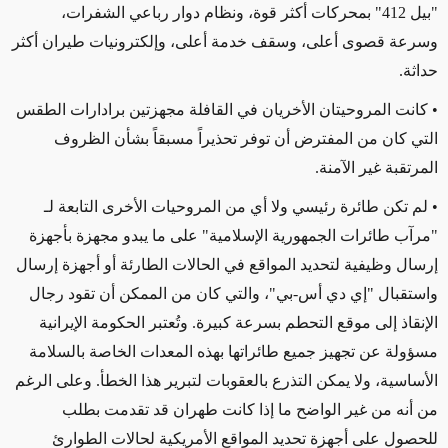
"بيل 412" بمحركات أكثر قوة، ونظام دوار رباعي الشفرات،
وسرعة قصوى أعلى، وسقف خدمة أعلى، وإلكترونيات طيران أكثر
حداثة.
• كانت المروحيتان الأخريان في القافلة مجهزتين برادارات الطقس
التي كان من المفترض أن توفر تحذيراً مسبقاً بشأن الظروف
المرتقبة غير الآمنة.
• لم تكن طائرة رئيسي ولا أي من المروحيات الأخرى التابعة لـ
"
مرآب طائرات الجمهورية الإسلامية" على ما يبدو مجهزة بأجهزة
إرسال وظيفية لتحديد المواقع في الحالات الطارئة أو أجهزة إرسال
واستقبال "إي دي أس-بي"، والتي كان من الممكن أن تقود رجال
الإنقاذ إلى موقع التحطم بسرعة كبيرة. وتُعتبر الحكومة الإيرانية
مسؤولة عن تجهيز جميع طائراتها بهذه المعدات الخاصة بالسلامة
الأساسية، ولا يمكن التذرع بالعقوبات لتبرير هذا الخطأ. وعلى الرغم
من أنه من غير الواضح ما إذا كانت طهران قد تقدمت بطلب
للحصول على أجهزة تحديد المواقع الأمريكية لحالات الطوارئ