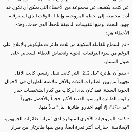
عن كثب،
يكشف
عن مجموعة من الأخطاء التي يمكن أن تكون قد
أدت مجتمعة إلى تحطم المروحية
، وإطالة الوقت الذي استغرقته
جهود البحث، ومنع التقييمات الدقيقة للخطأ الذي حدث، وهذه
الأخطاء هي:
• تم السماح للقافلة المكونة من ثلاث طائرات هليكوبتر بالإقلاع على
الرغم من سوء
ال
توقعات الجوية وانخفاض الغطاء السحابي على
طول المسار.
• يبدو أن طائرة "بيل 212" التي كانت تنقل رئيسي كانت الأقل
تجهيزاً من بين الطائرات الثلاث والأقل ملاءمة للطيران في الأحوال
الجوية السيئة. فقد كان لدى الركاب من كبار الشخصيات خيار
ركوب الطائرة الروسية الصنع الأكبر حجماً والأفضل تجهيزاً
"مي-171"، إلا أنهم اختاروا طائرة "بيل" بدلاً منها.
• كانت المروحيات الأخرى المتوفرة لدى
"
مرآب طائرات الجمهورية
الإسلامية" خيارات أكثر قدرة أيضاً، ومن بينها طائرتان من طراز