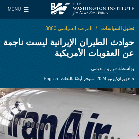
Skip to main content
MENU
معهد واشنطن لسياسات الشرق الأدنى
le Main Menu
تحليل السياسات
المرصد السياسي 3880
حوادث الطيران الإيرانية ليست ناجمة
عن العقوبات الأمريكية
فرزين نديمي
بواسطة
5 حزيران/يونيو 2024
متوفر أيضًا باللغات:
English