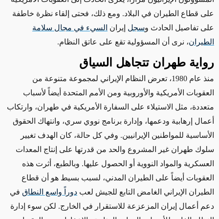
على قطاع الطيران في البلاد.
ومع ذلك، فحتى
إلقاء نظرة خاطفة
على تفاصيل الحادث و
سجل
إيران
السيء في مجال سلامة
الطيران
، نرى أن المسؤولية تقع على عاتق النظام.
رواية طهران تتجاهل السياق
منذ عام 1980، تعرض النظام الإيراني لمجموعة متنوعة من
العقوبات الأمريكية والأوروبية ومن الأمم المتحدة أيضاً لأسباب
متعددة، مثل الاستيلاء على السفارة الأمريكية في طهران، وارتكاب
أعمال إرهابية ودعمها، وإدارة برنامج نووي سري، وانتهاك الحقوق
الأساسية للمواطنين الإيرانيين. وفي كل حالة، كان الهدف تغيير
سلوك طهران غير المشروع والحد من قدرتها على إنتاج المعدات
العسكرية والمواد النووية أو الحصول عليها. وبالطبع، أثرت هذه
العقوبات أيضاً على الطيران المدني، لسبب بسيط هو أن قطاع
الطيران الإيراني الغامض التابع للجيش لعب
دوراً واسع النطاق
في
دعم أعمال إيران المزعزعة للاستقرار في الخارج. لكن سوء إدارة