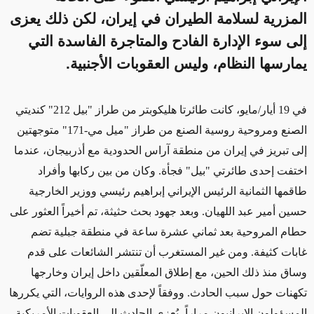
المزرية لسلامة الطيران في إيران، لكن ذلك يعزى
إلى سوء الإدارة الفادح والمتاجرة الفاسدة التي
يمارسها النظام، وليس العقوبات الأجنبية.
في 19 أيار/مايو، كانت طائرتا هليكوبتر من طراز "بيل 212" كنديتي
الصنع ومروحية روسية الصنع من طراز "ميل مي-171" متوجهتين
إلى تبريز في إيران من منطقة آراس الحدودية مع أذربيجان، عندما
اختفت إحدى طائرتي "بيل" فجأة. وكان من بين ركابها وأفراد
طاقمها الثمانية الرئيس الإيراني إبراهيم رئيسي ووزير الخارجية
حسين أمير عبد اللهيان. وبعد جهود بحث حثيثة، تم أخيراً العثور على
حطام المروحية بعد ثماني عشرة ساعة في منطقة جبلية تضم
غابات كثيفة. ومن غير المستغرب أن تنتشر الشائعات على قدم
وساق
منذ ذلك الحين
، مع إطلاق المعلّقين داخل إيران وخارجها
تكهنات حول سبب الحادث. ووفقاً لإحدى هذه الروايات، التي يكررها
المسؤولون الإيرانيون مراراً، يُعزى الحادث إلى العقوبات الأمريكية