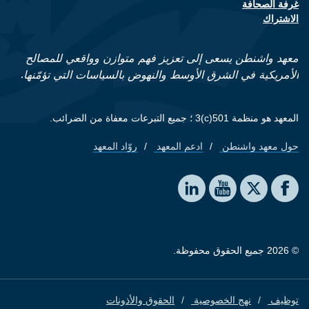
غرفة الصحافة
الاشتراك
معهد واشنطن يسعى إلى تعزيز فهم متوازن وواقعي للمصالح
الأمريكية في الشرق الأوسط والنهوض بالسياسات التي تؤمّنها.
المعهد هو منظمة 501(c)3 ؛ جميع التبرعات معفاة من الضرائب.
حول معهد واشنطن
ادعم المعهد
روّاد المعهد
Footer quick links
Social media
The Washington Institute on LinkedIn
The Washington Institute on YouTube
The Washington Institute on Facebook
The Washington Institute on X
© 2026 جميع الحقوق محفوظة.
توظيف
نهج الخصوصية
الحقوق والأذونات
Footer