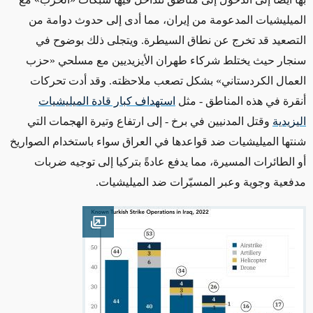
الميليشيات المدعومة من إيران، مما
أدى إلى حدوث
دوامة من
التصعيد قد تخرج عن
نطاق
السيطرة. ويتجلى ذلك بوضوح في
سنجار حيث يختلط شركاء طهران الأيزيديين مع مسلحي
«
حزب
العمال الكردستاني
»
بشكل تصعب ملاحظته. وقد أدت تحركات
أنقرة في هذه المناطق
- مثل
استهداف كبار قادة الميليشيات
اليزيدية
وقتل المدنيين في
برخ
-
إلى ارتفاع وتيرة الهجمات التي
شنتها الميليشيات ضد قواعدها في العراق سواء باستخدام الصواريخ
أو الطائرات المسيرة، مما يدفع عادةً بتركيا إلى توجيه ضربات
مدفعية وجوية
وعبر المسيّرات ضد الميليشيات
.
Open image