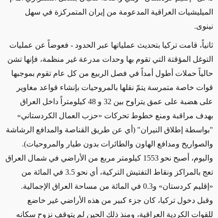
الميليشيات العراقية المدعومة من إيران المتمركزة في سهل
نينوى.
ثانياً،
قامت تركيا بتحديث عملياتها
عبر الحدود - فعوضاً عن عمليات
التوغل المؤقتة التي تقوم بها وحدات مدرعة غير منظمة،
فإنها تشن
حالياً حملات أطول أمداً في فصل الربيع من كل عام تقوم بموجبها
قوات خاصة متمرسة يتمّ نقلها بالمروحيات بإنشاء قواعد مغاوير
على هضبة على عمق يتراوح بين 32 و 48 كيلومتراً
داخل العراق
بهدف مراقبة ومنع خطوط تحركات
«
حزب العمال الكردستاني
»
"بواسطة إطلاق النيران"
(أي عن طريق القناصة والمدافع الرشاشة
والصواريخ ومدافع الهاون والطائرات بدون طيار والمروحيات)
.
واليوم، أصبح نحو 1553 كيلومتر مربع من الأراضي في شمال العراق
تعج بالمراكز ونقاط التفتيش التركية، أي نحو 3.5 في المائة من
«إقليم كردستان» و0.3 في المائة من مساحة العراق الإجمالية.
وقبل دخول تركيا، كان جزء كبير من هذه الأراضي غير خاضع
للقوات الكردية العراقية، ومنذ ذلك الحين لم يتوقف نزوح سكانه