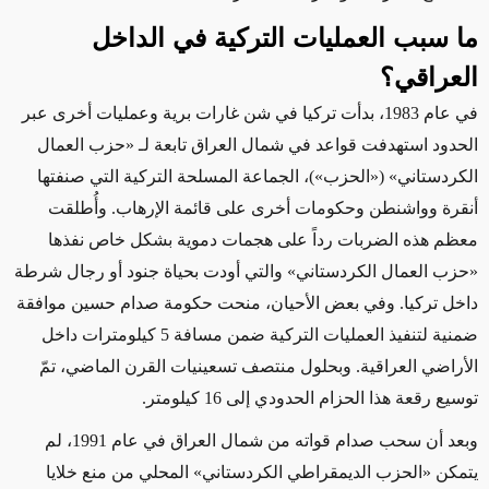
ما سبب العمليات التركية في الداخل
العراقي؟
في عام 1983، بدأت تركيا في شن غارات برية وعمليات أخرى عبر
الحدود استهدفت قواعد في شمال العراق تابعة
لـ «
حزب العمال
الكردستاني
» («
الحزب
»)
، الجماعة المسلحة التركية التي صنفتها
أنقرة وواشنطن وحكومات أخرى على قائمة الإرهاب. وأُطلقت
معظم هذه الضربات رداً على هجمات دموية بشكل خاص نفذها
«
حزب العمال الكردستاني
» والتي
أودت بحياة جنود أو رجال شرطة
داخل تركيا.
وفي بعض الأحيان
، منحت حكومة صدام حسين موافقة
ضمنية لتنفيذ العمليات التركية ضمن مسافة 5 كيلومترات داخل
الأراضي العراقية.
وبحلول
منتصف تسعينيات القرن الماضي، تمّ
توسيع رقعة هذا الحزام الحدودي إلى 16 كيلومتر.
وبعد أن
سحب صدام قواته من شمال العراق
في
عام 1991، لم
يتمكن
«
الحزب الديمقراطي الكردستاني
»
المحلي من منع خلايا