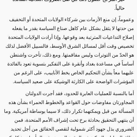
حالياً.
وعموماً، إن منع
الأزمات
بين شركاء الولايات المتحدة أو التخفيف
من حدتها لا يثقل
بشكل عام
كاهل صناع السياسة بقدر ما يفعله
إصلاح التداعيات المترتبة بعد
وقوعها
.
وإذا
أرادت الولايات المتحدة
تخصيص وقت أقل لمسائل الشرق الأوسط، فالسبيل الأفضل لذلك
هو الحدّ من التوترات وليس مفاقمتها. ومع ذلك، تأخرت واشنطن
أساساً في مساعدة بغداد وأنقرة على التفكير بتسوية تعود بالفائدة
عليهما معاً بشأن التحكيم الخاص بخط الأنابيب، على الرغم من
المؤشرات الواضحة على الكارثة الوشيكة على صعيد السياسة.
أما بالنسبة
للعمليات
العابرة للحدود، فقد أجرت الدولتان
المجاورتان مفاوضات حول القواعد والخطوط الحمراء
بشأن هذه
المسألة
من قبل ويمكنهما تكرار ذلك،
لا سيما
بوساطة أمريكية. وما
أن ينتهي التحقيق بحادثة برخ تحت إشراف الأمم المتحدة، ف
من
الضروري
بذل جهود أكثر شمولية لتقصي الحقائق من أجل تحديد