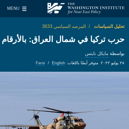
Skip to main content
MENU
معهد واشنطن لسياسات الشرق الأدنى
le Main Menu
تحليل السياسات
المرصد السياسي 3633
حرب تركيا في شمال العراق: بالأرقام
مايكل نايتس
بواسطة
٢٨ يوليو ٢٠٢٢
متوفر أيضًا باللغات:
English
Farsi