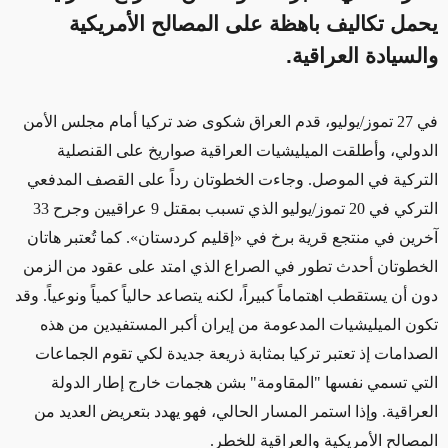
يحمل تكاليف باهظة على المصالح الأمريكية
والسيادة العراقية.
في 27 تموز/يوليو، قدم العراق شكوى ضد تركيا أمام مجلس الأمن
الدولي، وأطلقت الميليشيات العراقية صواريخ على القنصلية
التركية في الموصل. وجاءت الخطوتان رداً على القصف المدفعي
التركي في 20 تموز/يوليو الذي تسبب بمقتل 9 عراقيين وجرح 33
آخرين في منتجع قرية برخ في «إقليم كردستان». كما تُعتبر هاتان
الخطوتان أحدث تطور في الصراع الذي امتد على عقود من الزمن
دون أن يستقطب اهتماماً كبيراً، لكنه يتصاعد حالياً كمياً ونوعياً. وقد
تكون الميليشيات المدعومة من إيران أكبر المستفيدين من هذه
الصدامات إذ تعتبر تركيا بمثابة ذريعة جديدة لكي تقوم الجماعات
التي تسمي نفسها "المقاومة" بشن
هجمات خارج إطار الدولة
العراقية.
وإذا استمر المسار الحالي
، فهو يهدد
بتعريض العديد من
المصالح الأمريكية والعراقية للخطر
.