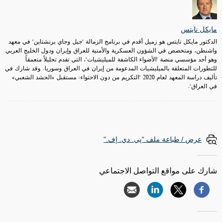
مايكل نايتس
الدكتور مايكل نايتس هو زميل أقدم في برنامج الزمالة "جيل وجاي برنشتاين" في معهد
واشنطن، ومتخصص في الشؤون العسكرية والأمنية للعراق وإيران ودول الخليج العربي
وهو أحد مؤسسي منصة "الأضواء الكاشفة للميليشيات"، التي تقدم تحليلاً متعمقاً
للتطورات المتعلقة بالميليشيات المدعومة من إيران في العراق وسوريا. وقد شارك في
تأليف دراسة المعهد لعام 2020 "التكريم من دون الاحتواء: مستقبل «الحشد الشعبي»
في العراق".
عرض / طباعة ملف "پي. دي. إف."
شارك على مواقع التواصل الاجتماعي