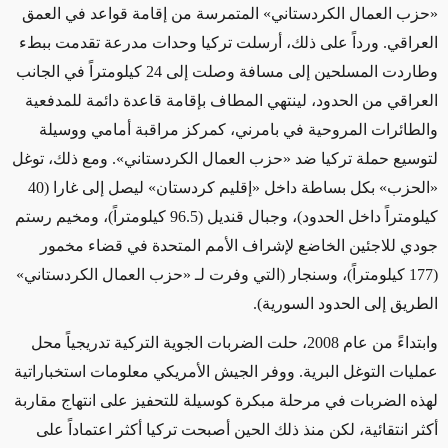
«
حزب العمال الكردستاني
»
المتمرسة من إقامة قواعد في العمق
العراقي. ورداً على ذلك، أرسلت تركيا وحدات مدرعة تقدمت ببطء
وطاردت المسلحين إلى مسافة وصلت إلى 24 كيلومتراً في الجانب
العراقي من الحدود، لينتهي المطاف بإقامة قاعدة دائمة للمدفعية
والطائرات المروحية في بامرني،
كمركز مراقبة أمامي
ووسيلة
لتوسيع حملة تركيا ضد
«
حزب العمال الكردستاني
»
.
ومع ذلك، توغل
«
الحزب
»
بكل بساطة داخل «إقليم كردستان» ليصل إلى غارا
(40
كيلومتراً داخل الحدود)،
وجبال قنديل
(96.5 كيلومتراً)،
ومخيم رستم
جودي للاجئين الخاضع لإشراف
الأمم المتحدة
في قضاء مخمور
(177 كيلومتراً)،
وسنجار
(التي وفرت لـ «
حزب العمال الكردستاني
»
الطريق إلى الحدود السورية)
.
وابتداءً من عام
2008، حلت الضربات الجوية التركية تدريجياً محل
عمليات التوغل البرية. ووفر الجيش الأمريكي معلومات استخباراتية
لهذه الضربات في مرحلة مبكرة كوسيلة للتحفيز على انتهاج مقاربة
أكثر انتقائية، لكن منذ ذلك الحين أصبحت تركيا
أكثر اعتماداً
على