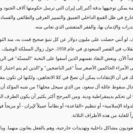
مة يمكن توجيهها بدقة أكبر إلى إيران التي ترسل حكومتها آلاف الجنود و
خارج في ظل القمع الداخلي العميق والتمييز العرقي والطائفي والفساد 
خدرات والإدمان بها، والفقر المتفشي الذي تعاني منه.
، لو أنني حصلت على مليون دولار عن كل تنبؤ صحيح قمت به، منذ الث
الناصرية والانقلاب في القصر السعودي في عام 1958، حول زوال المملك
داً الآن. وبعض النقاد نفسهم الذين أسفوا على النخبة "المسنّة" في الر
ى الأمراء الحاكمين الأصغر سناً "غير الناضجين" و"الذين لم يتم اختبار ك
في أن الإنتقادات يمكن أن تصحّ في كلا الاتجاهين، ولكنها لن تكون مقن
حال سقوط عائلة آل سعود، من الذي سيحل محلها؟ من شبه المؤكد أن 
 لن تحكم بديمقراطية ودية. ومن المرجح أكثر بكثير أن يكون الطرف الح
ولة الإسلامية» أو تنظيم «القاعدة» أو نظاماً عميلاً لإيران - أو مزيجاً فو
اً للغاية من هذه الأطراف الثلاثة.
عوديون مشاكل داخلية وتهديدات خارجية، وهم بالفعل يعانون منهما. وبا