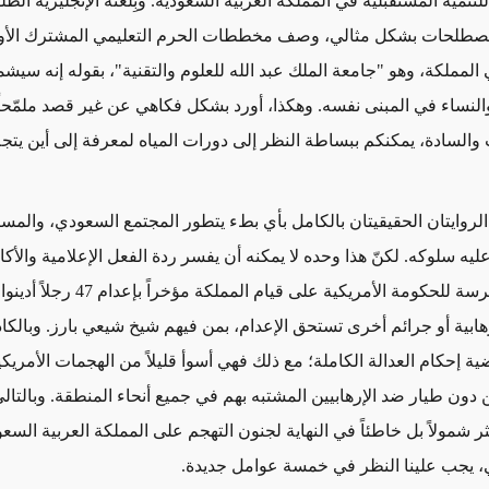
تنمية المستقبلية في المملكة العربية السعودية. وبِلغته الإنجليزية الطلقة
لمصطلحات بشكل مثالي، وصف مخططات الحرم التعليمي المشترك الأول
 المملكة، وهو "جامعة الملك عبد الله للعلوم والتقنية"، بقوله إنه سي
والنساء في المبنى نفسه. وهكذا، أورد بشكل فكاهي عن غير قصد ملمّحاً 
ت والسادة، يمكنكم ببساطة النظر إلى دورات المياه لمعرفة إلى أين يتج
 الروايتان الحقيقيتان بالكامل بأي بطء يتطور المجتمع السعودي، والمس
عليه سلوكه. لكنّ هذا وحده لا يمكنه أن يفسر ردة الفعل الإعلامية والأكا
والخاصة الشرسة للحكومة الأمريكية على قيام المملكة
هابية أو جرائم أخرى تستحق الإعدام، بمن فيهم شيخ شيعي بارز. وبالكا
ة إحكام العدالة الكاملة؛ مع ذلك فهي أسوأ قليلاً من الهجمات الأمريك
 دون طيار ضد الإرهابيين المشتبه بهم في جميع أنحاء المنطقة. وبالتا
ثر شمولاً بل خاطئاً في النهاية لجنون التهجم على المملكة العربية السع
، يجب علينا النظر في خمسة عوامل جديدة.