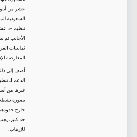
عشر من أيلول/
السعودية المك
تنظيم «داعش»
الأجانب تم ب
ثمانينات القر
المعارضة الإ
أضف إلى ذلك 
الدعم لـ تنظي
غيرها من أسو
بصورة نشطة 
خارج حدودهم.
حد كبير. يجب 
للإرهاب.