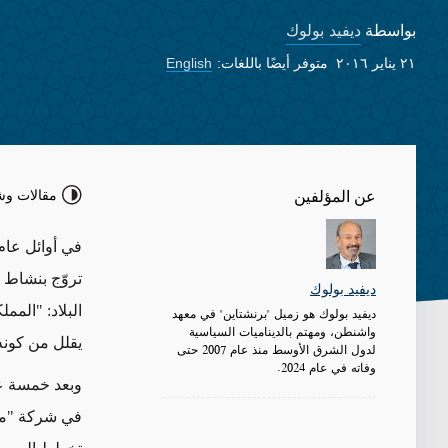
ديفيد بولوك
بواسطة
٢١ يناير ٢٠١٦
متوفر أيضًا باللغات:
English
مقالات وش
عن المؤلفين
تروّج بنشاط 
ديفيد بولوك
البلاد: "الممل
ديفيد بولوك هو زميل "برنشتاين" في معهد
واشنطن، ومهتم بالديناميات السياسية
يقلل من كون
لدول الشرق الأوسط منذ عام 2007 حتى
وفاته في عام 2024.
وبعد خمسة عش
في شركة "ماك