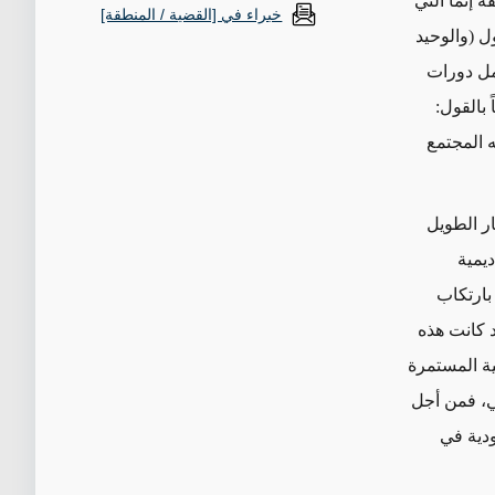
 إنّما التي
خبراء في [القضية / المنطقة]
 (والوحيد
شمل دورات
بالقول:
ه المجتمع
ار الطويل
ديمية
 مؤخراً بإعدام 47 رجلاً أدينوا بارتكاب
د كانت هذه
ية المستمرة
لي، فمن أجل
ودية في