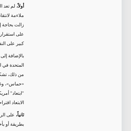
أولاً،
لم تعد ال
ملاءمة لانتقا
زالت بحاجة إ
على استقرار ا
كبير على الن
بالإضافة إلى
المتحدة في ا
من ذلك، تشكل
«حماس»، وغير
"ابتعاد" أمري
الابتعاد اقترا
ثانياً،
على الرغ
بطريقة أو بأخ