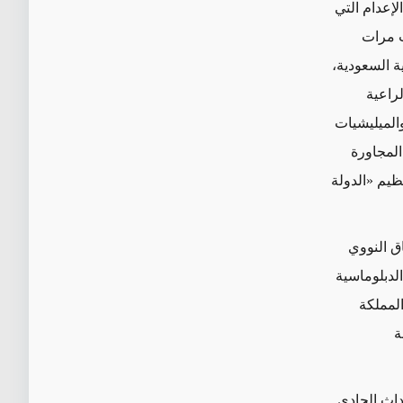
لإعدام التي
ث مرات
ة السعودية،
لراعية
والميليشيات
 المجاورة
ظيم «الدولة
ق النووي
الدبلوماسية
المملكة
ة
داث الحادي