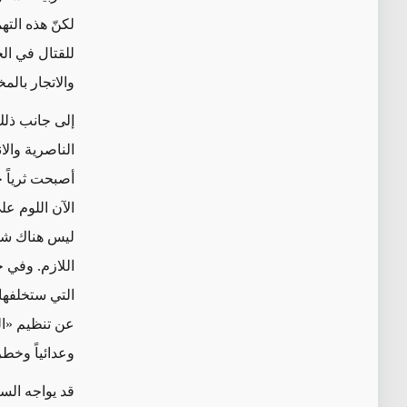
لكنّ هذه الته
للقتال في ال
والاتجار بالم
إلى جانب ذلك
أصبحت ثرياً ج
الآن اللوم عل
ليس هناك شك 
اللازم. وفي 
التي ستخلفها
عن تنظيم «الد
وعدائياً وخطر
قد يواجه الس