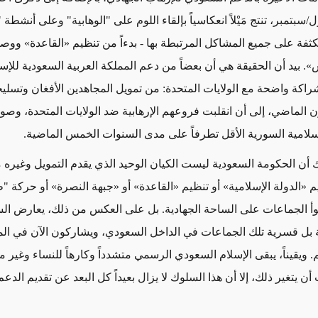
سبتمبر، تنتج مَيْلاً انعكاسياً بإلقاء اللوم على "الوهابية" وعلى أنشطة 
ثفة على جميع المشاكل المرتبطة بها - بدءاً من تنظيم «القاعدة» ووصول
. بيد أن الحقيقة هي أن بعضاً من دعم المملكة العربية السعودية للإس
شراكة واضحة مع الولايات المتحدة: من تمويل المجاهدين الأفغان وتسل
ن الماضي، إلى أن انقلبت فروعهم الإرهابية ضد الولايات المتحدة، وصول
سلامية السورية الأقل تطرفاً على مدى السنوات الخمس الماضية.
أن الحكومة السعودية ليست الكيان الوحيد الذي يقدم التمويل وغيره
م «الدولة الإسلامية» أو تنظيم «القاعدة» أو «جبهة النصرة» أو حركة "ط
أ الجماعات على الساحة الجهادية. بل على العكس من ذلك، يعارض ال
بل قسرية تلك الجماعات في الداخل السعودي، ويشاركون الآن في ال
 ويقيناً، يبقى الإسلام السعودي الرسمي متشدداً وكارهاً للنساء وغير 
أن يتغير ذلك، إلا أن هذا السلوك لا يزال بعيداً كل البعد عن تقديم الدعم