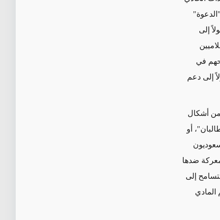
"الدعوة"
اً إلى
لاميين
يحهم في
اً إلى دعم
 من أشكال
البان"، أو
سعوديون
معركة ضدها
متسامح إلى
 المادي