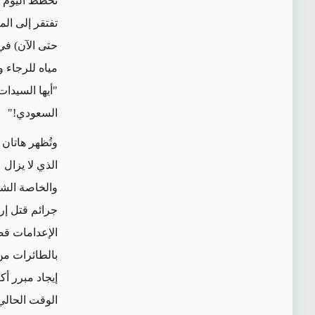
تخطط اليوم لل
تفتقر إلى ا
حتى الآن) في
مياه للرجاء 
"أيها السيدا
السعودي!"
وتُظهر هاتان
الذي لا يزال 
جرائم قتل إر
الإعدامات قضي
بالطائرات من
إيجاد مبرر أك
الوقت الحالي