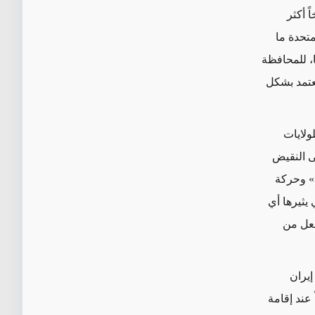
ً أكثر
متحدة ما
، للمحافظة
يعتمد بشكل
ولايات
ى النقيض
ه» وحركة
يثيرها أي
جعل من
إيران
عند إقامة