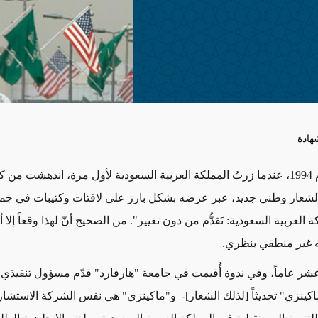
هادة
في أوائل عام 1994، عندما زرتُ المملكة العربية السعودية لأول مرة، اندهشت م
لشعار وطني جديد، عبر عرضه بشكل بارز على لافتات وكتيبات في جميع
كة العربية السعودية: تَقدُّم من دون تغيير". من الصحيح أنّ لهذا وقعاً إلا 
ه غير منطقي بنظري.
ر عاماً، وفي ندوة أُقيمت في جامعة "هارفارد" قدّم مسؤول تنفيذي 
ينزي" تحديثاً [لذلك الشعار]- و"ماكينزي" هي نفس الشركة الاستشاري