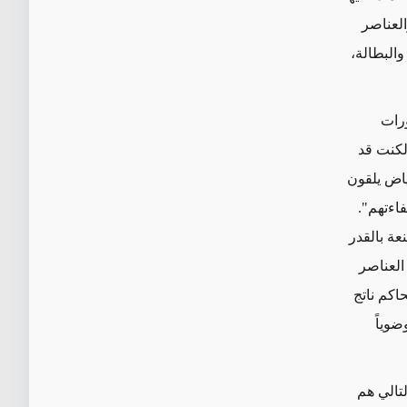
العناصر
والبطالة،
ورات
ة الوشيك، لكنت قد
ياض يلقون
فاءتهم".
عة بالقدر
العناصر
اكم ناتج
ضوياً
لتالي هم