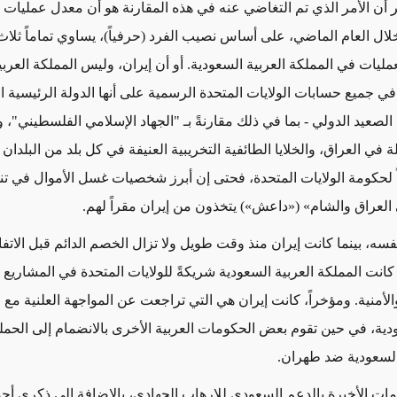
كر أن الأمر الذي تم التغاضي عنه في هذه المقارنة هو أن معدل عمليات ا
 خلال العام الماضي، على أساس نصيب الفرد (حرفياً)، يساوي تماماً ثلا
ليات في المملكة العربية السعودية. أو أن إيران، وليس المملكة العربي
في جميع حسابات الولايات المتحدة الرسمية على أنها الدولة الرئيسية ا
لصعيد الدولي - بما في ذلك مقارنةً بـ "الجهاد الإسلامي الفلسطيني"، 
لة في العراق، والخلايا الطائفية التخريبية العنيفة في كل بلد من البلدان
اً لحكومة الولايات المتحدة، فحتى إن أبرز شخصيات غسل الأموال في تن
 العراق والشام» («داعش») يتخذون من إيران مقراً لهم.
سه، بينما كانت إيران منذ وقت طويل ولا تزال الخصم الدائم قبل الاتفا
كانت المملكة العربية السعودية شريكةً للولايات المتحدة في المشاريع 
الأمنية. ومؤخراً، كانت إيران هي التي تراجعت عن المواجهة العلنية مع 
ودية، في حين تقوم بعض الحكومات العربية الأخرى بالانضمام إلى الحمل
السعودية ضد طهران.
امات الأخيرة بالدعم السعودي للإرهاب الجهادي، بالإضافة إلى ذكرى أح