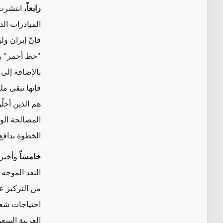
رابعاً،
انتشرت 
المبادرات الد
فإنّ إيران ول
"خط أحمر" وم
بالإضافة إلى 
فإنها تبقى مل
هم الذين أخلّ
المصالحة الو
الخطوة بدافع
خامساً
وأخيرا
النقد الموجه 
من التركيز عل
احتياجات شعبه
العربية السعو