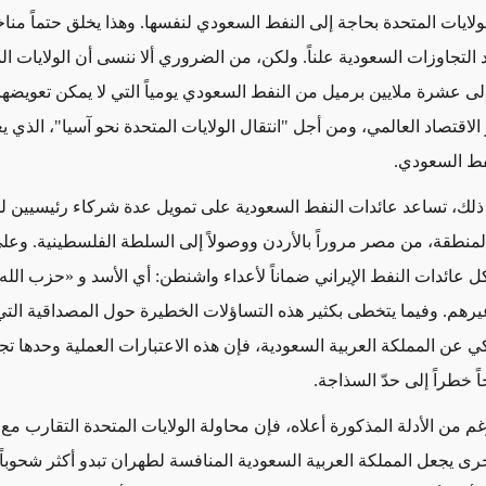
ولايات المتحدة بحاجة إلى النفط السعودي لنفسها. وهذا يخلق حتماً مناخا
د التجاوزات السعودية علناً. ولكن، من الضروري ألا ننسى أن الولايات ال
لى عشرة ملايين برميل من النفط السعودي يومياً التي لا يمكن تعويضها
لاقتصاد العالمي، ومن أجل "انتقال الولايات المتحدة نحو آسيا"، الذي 
فط السعودي.
 ذلك، تساعد عائدات النفط السعودية على تمويل عدة شركاء رئيسيين لل
لمنطقة، من مصر مروراً بالأردن ووصولاً إلى السلطة الفلسطينية. وعل
 عائدات النفط الإيراني ضماناً لأعداء واشنطن: أي الأسد و «حزب الل
هم. وفيما يتخطى بكثير هذه التساؤلات الخطيرة حول المصداقية التي 
كي عن المملكة العربية السعودية، فإن هذه الاعتبارات العملية وحدها ت
حاً خطراً إلى حدّ السذاجة.
م من الأدلة المذكورة أعلاه، فإن محاولة الولايات المتحدة التقارب مع 
رى يجعل المملكة العربية السعودية المنافسة لطهران تبدو أكثر شحوباً 