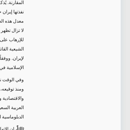
المقارنة. يُذ
نفذتها إيران
معدل هذه العم
لا تزال تظهر 
للإرهاب على ا
الشيعية القات
لإيران. ووفق
الإسلامية في
وفي الوقت نف
ومنذ توقيعه، 
والاقتصادية و
العربية السع
الدبلوماسية 
ثالثاً،
إن الاته