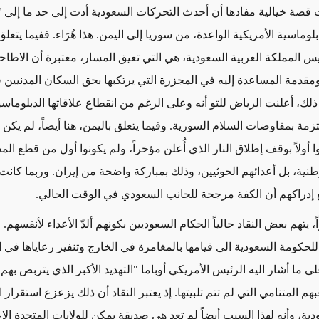
قصة خيالية مفادها أن أحدث التحركات السعودية أدت إلى حد ما إلى "
بلوماسية الأمريكية الواعدة، من سوريا إلى اليمن. هذا هُرَاء. ففيما يتعلق
يس المملكة العربية السعودية، هي التي تعيق المسار، معتبرة أن الاطاحة
قدمة المساعدة إليه في المجزرة التي يرتكبها بحق السكان المدنيين 
ذلك، أعلنت الرياض للتو أنه وعلى الرغم من انقطاع علاقاتها الدبلوماسي
تزمة بمفاوضات السلام السورية. وفيما يتعلق باليمن، هنا أيضاً، لم يكن
وا أولاً بوقف إطلاق النار الذي أُعلن مؤخراً، ولم يكونوا أول من قطع ال
طنية، بل أعدائهم الحوثيين، وذلك بمباركة واضحة من إيران. وربما كانت
 إدراكهم أن الكفة مرجحة للجانب السعودي في الوقت الحالي.
ً، يتهم بعض النقاد حالياً الحكام السعوديين بكونهم ألدّ الأعداء لأنفسهم.
للحكومة السعودية الى قيامها بالمغامرة في الخارج وتنفير رعاياها في الد
ى ما أشار اليه الرئيس الأمريكي أوباما "التهديد الأكبر الذي يتربص بهم" 
م المتنامي التي لم تتم تلبيتها. إذ يعتبر النقاد أن ذلك يزعزع استقرار 
دية، وأنه لهذا السبب أيضاً لم تعد هي صديقة يمكن للولايات المتحدة الاع