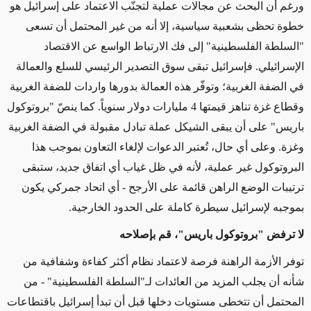
ورغم أن البحث عن مجالات عملية لتجنّب الاعتماد على إسرائيل هو
خطوة تحظى بشعبية سياسية، إلا أنه من غير المحتمل أن تسعى
"السلطة الفلسطينية" إلى فك الارتباط الواسع عن الاقتصاد
الإسرائيلي. فإسرائيل تبقى سوق التصدير الرئيسي للسلع والعمالة
في الضفة الغربية؛ وتوفّر هذه العمالة بدورها واردات للضفة الغربية
وقطاع غزة تناهز قيمتها 4 مليارات دولار سنوياً. كما ينصّ "بروتوكول
باريس" على أن يبقى الشيكل عملة تبادل مقبولة في الضفة الغربية
وغزة. وعلى أي حال، تُعتبر الدعوات لإلغاء التعاون بموجب هذا
البروتوكول غير عملية، لأنه في ظل غياب أي اتفاق جديد، ستبقى
ترتيبات الوضع الراهن قائمة على الأرجح - أي اتحاد جمركي يكون
بموجبه لإسرائيل سيطرة كاملة على الحدود الخارجية.
لا ترفض "بروتوكول باريس"، قم بإصلاحه
توفر الأزمة الراهنة فرصة لاعتماد نظام أكثر كفاءة وشفافية من
شأنه أن يجلب المزيد من العائدات لـ"السلطة الفلسطينية" - من
المحتمل أن تتخطى مستويات دخلها قبل أن تبدأ إسرائيل باقتطاعات