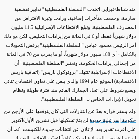
منذ شباط/فبراير، اتخذت "السلطة الفلسطينية" تدابير تقشفية
صارمة، وجمعت متأخرات إضافية، وزادت وتيرة الاقتراض من
المصارف الفلسطينية. وتبلغ الاقتطاعات الإسرائيلية 11.5 مليون
دولار شهرياً فقط، أو 6 في المائة من إيرادات التخليص، لكن مع ذلك
أمر الرئيس محمود عباس "السلطة الفلسطينية" برفض التحويلات
بالكامل - أي 188 مليون دولار شهرياً، أو ما يقرب من 70 في المائة
من إجمالي إيرادات الحكومة. وتعتبر "السلطة الفلسطينية" أن
الاقتطاعات الإسرائيلية تنتهك "بروتوكول باريس" (اتفاقية باريس
الاقتصادية) الموقع عام 1994 والذي ينص على تعاون اقتصادي ثنائي
ويضع شروط على اتحاد الجمارك القائم منذ فترة طويلة ونظام
تحويل الإيرادات الخاص بـ "السلطة الفلسطينية".
ولم يسفر قراره بعدْ عن التنازلات التي كان يتوقعها على الأرجح من
حكومة إسرائيلية جديدة
لن يتمّ تشكيلها قبل تشرين الأول/أكتوبر
على أقرب تقدير بعد الإعلان عن انتخابات جديدة للكنيست. كما أن
الدعم الخارجي للميزانية لم يكن كافياً لتجنّب الإفلاس الوشيك،