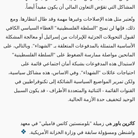
المشاكل التي تقوّض التعاون المالي أن يكون مفيداً أيضاً.
وتُعتبر مثل هذه الإصلاحات وغيرها مهمة وقد طال انتظارها. ومع
ذلك، فإنها لن تمنح "السلطة الفلسطينية" الغطاء السياسي الكافي
لقبول التحويلات الجزئية للإيرادات من إسرائيل أو معالجة المشكلة
الأساسية المتمثلة بالمدفوعات المتعلقة بـ "الشهداء". وبالتالي، على
المانحين مواصلة ممارسة الضغوط على "السلطة الفلسطينية"
لاستبدال هذه المدفوعات بشبكة أمان اجتماعي قائمة على
احتياجات عائلات "الشهداء". وفي الاساس، هذه مشاكل سياسية،
ولكن تمرير المواضيع السياسية الشائكة إلى تكنوقراطيين في
القنوات القائمة - الثنائية والمتعددة الأطراف - قد يكون السبيل
الوحيد لتخفيف حدة الأزمة الحالية.
كاثرين باور
هي زميلة "بلومنستين كاتس فاميلي" في معهد
واشنطن ومسؤولة سابقة في وزارة الخزانة الأمريكية.