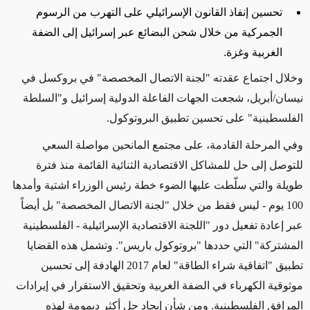
تحسين إنفاذ القانون الإسرائيلي على التهرب من الرسوم
الجمركية من خلال شحن البضائع عبر إسرائيل إلى الضفة
الغربية وغزة.
وخلال اجتماع عقدته "لجنة الاتصال المخصصة" في بروكسل في
نيسان/أبريل، شجعت الجهات الفاعلة الدولية إسرائيل و"السلطة
الفلسطينية" على تحسين تطبيق البروتوكول.
وفي المرحلة القادمة، على مجتمع المانحين مواصلة السعي
للتوصل إلى حل للمشاكل الاقتصادية الثنائية القائمة منذ فترة
طويلة والتي سلّطت عليها الضوء خطة رئيس الوزراء اشتية وأمدها
100 يوم - ليس فقط من خلال "لجنة الاتصال المخصصة" بل أيضاً
عبر إعادة تفعيل دور "اللجنة الاقتصادية الإسرائيلية - الفلسطينية
المشتركة" التي حددها "بروتوكول باريس". وتشمل هذه القضايا
تطبيق "اتفاقية شراء الطاقة" لعام 2017 الهادفة إلى تحسين
موثوقية الكهرباء في الضفة الغربية وتحقيق الاستقرار في إيرادات
المرافق الفلسطينية. ومن شأن إيجاد حل أكثر ديمومة لهذه