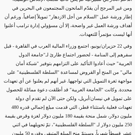
ومن غير المرجح أن يقدّم المانحون المجتمعون في البحرين في
إطار ورشة عمل "السلام من أجل الازدهار" تمويلاً إضافياً. ورغم أن
أهداف ورشة العمل غير واضحة، إلا أن مسؤولي إدارة ترامب أعلنوا
أنها ليست مؤتمراً للتعهدات.
وفي 22 حزيران/يونيو، اجتمع وزراء المالية العرب في القاهرة - قبل
سفرهم إلى المنامة - لحضور اجتماع طارئ لـ"جامعة الدول
العربية" حيث أعادوا التأكيد على التزامهم بتوفير "شبكة أمان
مالي" من المنح أو القروض لمساعدة "السلطة الفلسطينية" على
مواجهة ثغرة التمويل التي تواجهها. غير أنهم لم يعلنوا عن أي تعهدات
محددة. وكانت "الجامعة العربية" قد أطلقت دعوة مماثلة للحصول
على تمويل في نيسان/أبريل، ولكن حتى الآن لم تقدم أي دولة
تعهدات فعلية باستثناء قطر، التي قدمت مبلغ إجمالي قدره 480
مليون دولار، شمل منحة بقيمة 180 مليون دولار لغزة وقرض بقيمة
250 مليون دولار لـ "السلطة الفلسطينية"، تمّ تحويلهما في اثني
عشر قسطاً شهرياً. وسيتمّ منح المبلغ المتبقي وقدره 50 مليون