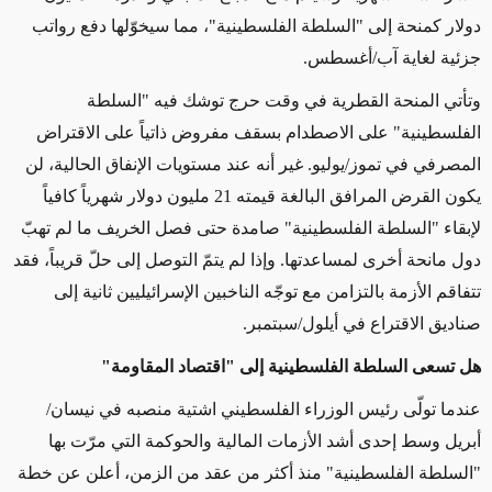
دولار كمنحة إلى "السلطة الفلسطينية"، مما سيخوّلها دفع رواتب
جزئية لغاية آب/أغسطس.
وتأتي المنحة القطرية في وقت حرج توشك فيه "السلطة
الفلسطينية" على الاصطدام بسقف مفروض ذاتياً على الاقتراض
المصرفي في تموز/يوليو. غير أنه عند مستويات الإنفاق الحالية، لن
يكون القرض المرافق البالغة قيمته 21 مليون دولار شهرياً كافياً
لإبقاء "السلطة الفلسطينية" صامدة حتى فصل الخريف ما لم تهبّ
دول مانحة أخرى لمساعدتها. وإذا لم يتمّ التوصل إلى حلّ قريباً، فقد
تتفاقم الأزمة بالتزامن مع توجّه الناخبين الإسرائيليين ثانية إلى
صناديق الاقتراع في أيلول/سبتمبر.
هل تسعى السلطة الفلسطينية إلى "اقتصاد المقاومة"
عندما تولّى رئيس الوزراء الفلسطيني اشتية منصبه في نيسان/
أبريل وسط إحدى أشد الأزمات المالية والحوكمة التي مرّت بها
"السلطة الفلسطينية" منذ أكثر من عقد من الزمن، أعلن عن خطة