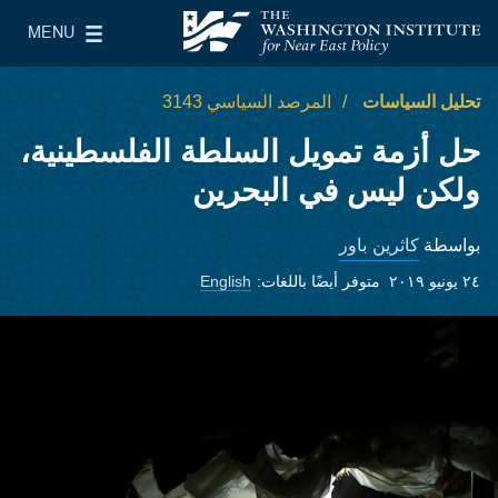
Skip to main content
MENU
معهد واشنطن لسياسات الشرق الأدنى
le Main Menu
تحليل السياسات
المرصد السياسي 3143
حل أزمة تمويل السلطة الفلسطينية،
ولكن ليس في البحرين
كاثرين باور
بواسطة
٢٤ يونيو ٢٠١٩
متوفر أيضًا باللغات:
English