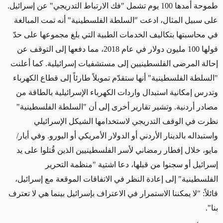
طموحة أمدها 100 يوم تشمل "فك الارتباط التدريجي" عن إسرائيل.
على سبيل المثال، ادعت "السلطة الفلسطينية" أنه تمت المبالغة
في محاسبتها بتكاليف الخدمات الطبية التي بلغ مجموعها على حدّ
قولها 100 مليون دولار في عام 2018، مما دفعها إلى التوقف عن
إحالة المرضى الفلسطينيين إلى مستشفيات إسرائيلية. كما أعلنت
"السلطة الفلسطينية" أنها ستقدّم تمويلاً طارئاً إلى قطاع الكهرباء
وتدرس إمكانية استبدال واردات الكهرباء الإسرائيلية بالطاقة من
مصادر أردنية. وتشير تقارير أخرى إلى أن "السلطة الفلسطينية"
نظرت في الوقف التدريجي لاستخدامها الشيكل الإسرائيلي
واستبداله بالدينار الأردني أو الدولار الأمريكي أو اليورو. وفي أيار/
مايو، خلال إفطار رمضاني لأسر الفلسطينيين الذين قُتلوا على يد
إسرائيل أو سجنوا من قبلها، دعا اشتية "منظمة التحرير
الفلسطينية" إلى إعادة النظر في الاتفاقات الموقعة مع إسرائيل،
قائلاً: "لا يمكننا الاستمرار في الاعتراف بإسرائيل بينما هي لا تعترف
بنا".