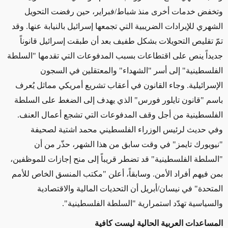
وتخفض خدمات أخرى منذ شباط/فبراير، حين رفضت التحويل
الشهري للإيرادات الضريبية التي تجمعها إسرائيل بالنيابة عنها. وقد
تمّ تقليص التحويلات بشكل طفيف بعد أن طبقت إسرائيل قانوناً
جديداً ينص على اقتطاعات بسبب المدفوعات التي تقدمها "السلطة
الفلسطينية" إلى أسر "الشهداء" والمعتقلين في السجون
الإسرائيلية. وجاء القانون في أعقاب تشريع أمريكي مماثل يُعرف
باسم "قانون تايلور فورس" الذي يهدف إلى الضغط على السلطة
الفلسطينية من أجل وقف المدفوعات التي تشجع أعمال العنف.
وفي حديث لرئيس الوزراء الفلسطيني محمد اشتية لصحيفة
"نيويورك تايمز" في وقت سابق من هذا الشهر، حذّر من أن
"السلطة الفلسطينية" قد تضطر قريباً إلى منح إجازات للموظفين،
بمن فيهم أفراد الأمن. وسابقاً، أعلن "مكتب المنسق الخاص للأمم
المتحدة" في نيسان/أبريل أن التحديات المالية والاقتصادية
والسياسية تهدّد استمرارية "السلطة الفلسطينية".
المساعدات العربية الحالية ليست كافية