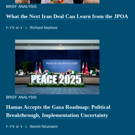
BRIEF ANALYSIS
What the Next Iran Deal Can Learn from the JPOA
Richard Nephew
◆
٠٧‏/٠٨‏/٢٠٢٦
BRIEF ANALYSIS
Hamas Accepts the Gaza Roadmap: Political
Breakthrough, Implementation Uncertainty
Neomi Neumann
◆
٠٧‏/٠٨‏/٢٠٢٦