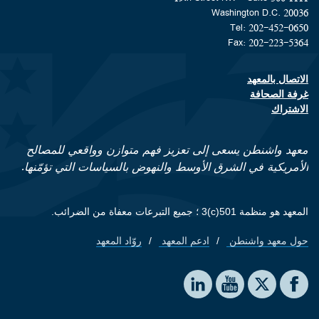
Washington D.C. 20036
Tel: 202-452-0650
Fax: 202-223-5364
الاتصال بالمعهد
Footer contact links
غرفة الصحافة
الاشتراك
معهد واشنطن يسعى إلى تعزيز فهم متوازن وواقعي للمصالح
الأمريكية في الشرق الأوسط والنهوض بالسياسات التي تؤمّنها.
المعهد هو منظمة 501(c)3 ؛ جميع التبرعات معفاة من الضرائب.
حول معهد واشنطن
ادعم المعهد
روّاد المعهد
Footer quick links
Social media
The Washington Institute on LinkedIn
The Washington Institute on YouTube
The Washington Institute on Facebook
The Washington Institute on X