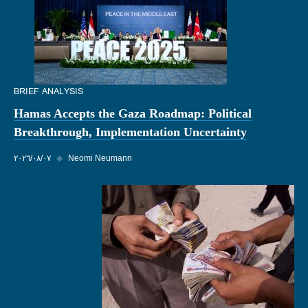
BRIEF ANALYSIS
Hamas Accepts the Gaza Roadmap: Political
Breakthrough, Implementation Uncertainty
Neomi Neumann
◆
٠٧‏/٠٨‏/٢٠٢٦