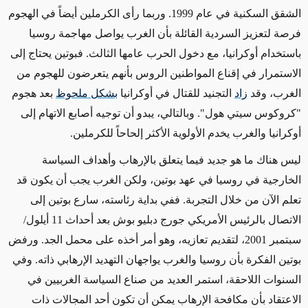
الشقق السكنية في عام 1999. وربما رأى الكرملين أيضاً في الهجوم
فرصة لتعزيز السردية القائلة بأن الغرب يواصل مهاجمة روسيا
باستخدام أوكرانيا، مع دخول الحرب عامها الثالث. فبوتين يحتاج إلى
الاستمرار في إقناع المواطنين الروس بأنهم يتعرضون للهجوم من
الغرب، وقد
زاد
التجنيد للقتال في أوكرانيا
بشكل ملحوظ
بعد هجوم
"كروكوس سيتي هول". وبالتالي، يبدو أن توجيه أصابع الاتهام إلى
أوكرانيا والغرب يخدم الأولوية الأكثر إلحاحاً للكرملين.
ليس هناك ما هو جديد فيما يتعلق بالإرهاب وأهداف السياسة
الخارجية في روسيا في عهد بوتين، ولكن الغرب يجب أن يكون قد
تعلم الآن من
خلال التجربة
. ففي بداية رئاسته،
سارع بوتين
إلى
الاتصال بالرئيس الأمريكي جورج دبليو بوش بعد أحداث 11 أيلول/
سبتمبر 2001، لتقديم تعازيه، وهو أمر أخذه على محمل الجد. ورفض
بوتين الفكرة بأن روسيا والغرب يواجهان التهديد الإرهابي ذاته. وفي
السنوات اللاحقة، استمر العديد من صناع السياسة الغربيين في
الاعتقاد بأن مكافحة الإرهاب يمكن أن تكون أحد المجالات ذات