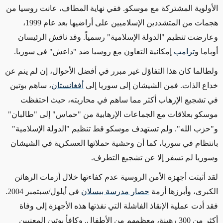
الأولوية المشتركة مع موسكو. ففي نهاية المطاف، عانت روسيا من
هجمات من المتشددين الإسلاميين على أراضيها بعد عام 1999،
وعارضت تنظيم "الدولة الإسلامية" رسمياً. وقد ناقش الرئيسان
أوباما و
ترامب
إمكانية التعاون مع روسيا ضد "داعش" في سوريا.
ولطالما كان هذا التفاؤل غير مبرر في أفضل الأحوال، إن لم ينم عن
خداع الذات. فمن الشيشان إلى سوريا إلى
أفغانستان
، ساهم بوتين
في تشجيع الإرهاب أكثر مما ساهم في محاربته، حيث احتفظت
موسكو بعلاقات مع الجماعات الإرهابية من "حماس" إلى "طالبان"
و"حزب الله". ولم تستهدف موسكو قط تنظيم "الدولة الإسلامية"
بانتظام في سوريا، كما أن وحشية حملاتها العسكرية في الشيشان
وسوريا لم تسفر إلا عن تشجيع التطرف.
لقد أثبتت أجهزة الأمن الروسية عدم كفاءتها خلال أزمات الرهائن
الكبرى، وأبرزها أزمة
حصار مدرسة بيسلان
في أيلول/سبتمبر 2004.
فقد أدت عملية الإنقاذ الفاشلة التي نفذتها هذه الأجهزة إلى وفاة
أكثر من 300 رهينة، معظمهم من الأطفال. وكافأ بوتين المعنيين