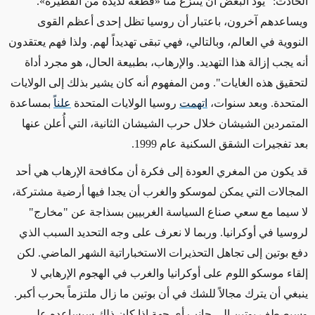
الحادث: "يود البعض أن ينتزع منا
«
قطعة لذيذة من الفطيرة
»
.
ويساعدهم آخرون، باعتبار أن روسيا تظل إحدى أعظم القوى
النووية في العالم، وبالتالي، فهي تبقى تهديداً
لهم
. ولذا فهم يعتقدون
أنه يجب إزالة هذا التهديد. والإرهاب، بطبيعة الحال، هو مجرد أداة
لتحقيق هذه الغايات".
ومن المفهوم
أنه كان يشير بذلك إلى الولايات
المتحدة. وبعد سنوات،
اتهمت
روسيا الولايات المتحدة
علناً
بمساعدة
المتمردين الشيشان خلال حرب الشيشان الثانية، التي أُعلن عنها
بعد تفجيرات الشقق السكنية عام 1999.
قد يكون من المغري العودة إلى فكرة أن مكافحة الإرهاب هي أحد
المجالات التي يمكن لموسكو والغرب أن يجدا فيها أرضية مشتركة،
لا سيما مع سعي صناع السياسة الغربيين بسذاجة عن "مخارج"
لروسيا في أوكرانيا. وربما لا نعرف على وجه التحديد السبب الذي
دفع بوتين إلى تجاهل التحذيرات الاستخباراتية الشهر الماضي. لكن
إلقاء موسكو اللوم على أوكرانيا والغرب في الهجوم الإرهابي لا
ينبغي أن يترك مجالاً للشك في أن بوتين ما زال ملتزماً بحرب أكبر.
وسيصطف بوتين إلى جانب أي جهة إذا كان ذلك سيساعده على