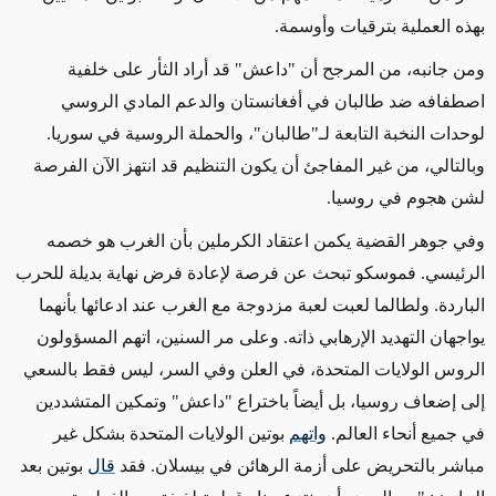
بهذه العملية بترقيات وأوسمة.
و
من جانبه،
من المرجح أن
"داعش" قد أراد الثأر على خلفية
اصطفافه ضد طالبان في أفغانستان والدعم المادي الروسي
لوحدات النخبة التابعة لـ"طالبان"، والحملة الروسية في سوريا.
وبالتالي، من غير المفاجئ أن يكون التنظيم قد انتهز الآن الفرصة
لشن هجوم في روسيا.
وفي جوهر القضية يكمن اعتقاد الكرملين بأن الغرب هو خصمه
الرئيسي. فموسكو تبحث عن فرصة لإعادة فرض نهاية بديلة للحرب
الباردة. ولطالما لعبت لعبة مزدوجة مع الغرب عند ادعائها بأنهما
يواجهان التهديد الإرهابي ذاته. وعلى مر السنين، اتهم المسؤولون
الروس الولايات المتحدة، في العلن وفي السر، ليس فقط بالسعي
إلى إضعاف روسيا، بل أيضاً باختراع "داعش" وتمكين المتشددين
في جميع أنحاء العالم.
واتهم
بوتين الولايات المتحدة بشكل غير
مباشر بالتحريض على أزمة الرهائن في بيسلان. فقد
قال
بوتين بعد