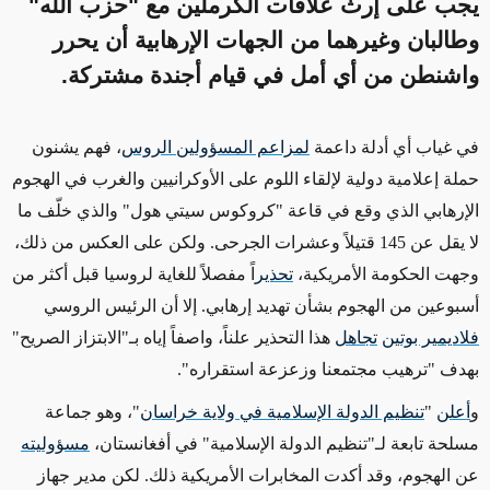
يجب على إرث علاقات الكرملين مع "حزب الله"
وطالبان وغيرهما من الجهات الإرهابية أن يحرر
واشنطن من أي أمل في قيام أجندة مشتركة.
في غياب أي أدلة داعمة
لمزاعم المسؤولين الروس
، فهم يشنون
حملة إعلامية دولية لإلقاء اللوم على الأوكرانيين والغرب في الهجوم
الإرهابي الذي وقع في قاعة "كروكوس سيتي هول" والذي خلّف ما
لا يقل عن 145 قتيلاً وعشرات الجرحى. ولكن على العكس من ذلك،
وجهت الحكومة الأمريكية،
تحذير
اً مفصلاً للغاية لروسيا
قبل أكثر من
أسبوعين من الهجوم بشأن تهديد إرهابي. إلا أن الرئيس الروسي
فلاديمير بوتين
تجاهل
هذا التحذير علناً، واصفاً إياه بـ"الابتزاز الصريح"
بهدف "ترهيب مجتمعنا وزعزعة استقراره".
و
أعلن
"
تنظيم الدولة الإسلامية في ولاية خراسان
"
، وهو جماعة
مسلحة تابعة لـ"تنظيم الدولة الإسلامية" في أفغانستان،
مسؤوليته
عن الهجوم، وقد أكدت المخابرات الأمريكية ذلك. لكن مدير جهاز