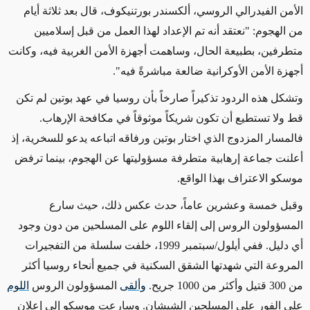
الأمن الفيدرالي الروسي، ألكسندر بورتنيكوف، قال بعد ثلاثة أيام
من الهجوم: "نعتقد أنه تم الإعداد لهذا العمل من قبل إسلاميين
متطرفين، بطبيعة الحال، وساهمت أجهزة الأمن الغربية فيه، وكانت
أجهزة الأمن الأوكرانية ضالعة مباشرةً فيه".
وتشكل هذه الردود تذكيراً صارخاً بأن روسيا في عهد بوتين لم تكن
قط ولا تستطيع أن تكون شريكاً موثوقاً في مكافحة الإرهاب.
فالمسار المزدوج الذي اختار بوتين ورفاقه اتباعه يدعو للسخرية، إذ
أعلنت جماعة إرهابية متطرفة مسؤوليتها عن الهجوم، بينما ترفض
موسكو الاعتراف بهذا الواقع.
وقبل خمسة وعشرين عاماً، حدث عكس ذلك، حيث سارع
المسؤولون الروس إلى إلقاء اللوم على المسلحين من دون وجود
أي دليل. ففي أيلول/سبتمبر 1999، خلفت سلسلة من التفجيرات
المروعة التي شهدتها الشقق السكنية في جميع أنحاء روسيا أكثر
من 300 قتيل وأكثر من 1000 جريح.
وألقى
المسؤولون الروس
اللوم
على الفور على المسلحين الشيشان. وسارعت موسكو إلى إعلان