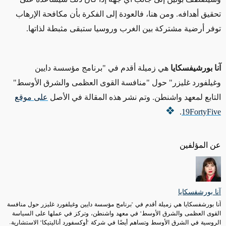
تحقيق أهدافه. ومن هنا، فالعودة إلى الفكرة بأن مكافحة الإرهاب
توفر أرضية مشتركة بين الغرب وروسيا ستبقى مثبطة لذاتها.
آنا بورشيفسكايا
هي زميلة أقدم في "برنامج مؤسسة دايين
وغيلفورد غليزر" حول "منافسة القوى العظمى والشرق الأوسط"
التابع لمعهد واشنطن. وتم نشر هذه المقالة في الأصل
على موقع
.
19FortyFive
عن المؤلفين
آنا بورشفسكايا
آنا بورشفسكايا هي زميلة أقدم في "برنامج مؤسسة دايين وغيلفورد غليزر حول منافسة
القوى العظمى والشرق الأوسط" في معهد واشنطن، وتركز في عملها على السياسة
الروسية في الشرق الأوسط وتساهم أيضًا في شركة "أوكسفورد أناليتيكا" الاستشارية.