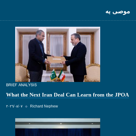
موصى به
BRIEF ANALYSIS
What the Next Iran Deal Can Learn from the JPOA
Richard Nephew
◆
٠٧‏/٠٨‏/٢٠٢٦