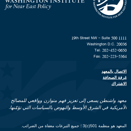
Homepage
1111 19th Street NW - Suite 500
Washington D.C. 20036
Tel: 202-452-0650
Fax: 202-223-5364
الاتصال بالمعهد
Footer contact links
غرفة الصحافة
الاشتراك
معهد واشنطن يسعى إلى تعزيز فهم متوازن وواقعي للمصالح
الأمريكية في الشرق الأوسط والنهوض بالسياسات التي تؤمّنها.
المعهد هو منظمة 501(c)3 ؛ جميع التبرعات معفاة من الضرائب.