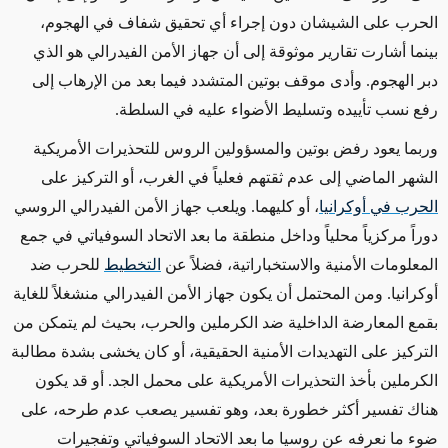
الحرب على الشيشان دون إجراء أي تحقيق شفاف في الهجوم،
بينما أشارت تقارير موثوقة إلى أن جهاز الأمن الفيدرالي هو الذي
دبر الهجوم. وأدى موقف بوتين المتشدد فيما بعد من الإرهاب إلى
رفع نسب تأييده وتسليط الأضواء عليه في السلطة.
وربما يعود رفض بوتين والمسؤولين الروس للتحذيرات الأمريكية
الشهر الماضي إلى عدم ثقتهم فعلياً في الغرب، أو التركيز على
الحرب في أوكرانيا
، أو كليهما.
ويلعب جهاز
الأمن الفيدرالي الروسي
دوراً مركزياً محلياً وداخل منطقة ما بعد الاتحاد السوفياتي في جمع
المعلومات الأمنية والاستخباراتية، فضلاً عن
التخطيط
للحرب ضد
أوكرانيا.
ومن المحتمل أن يكون
جهاز الأمن الفيدرالي منشغلاً للغاية
بقمع المعارضة الداخلية ضد الكرملين والحرب، بحيث لم يتمكن من
التركيز على التهديدات الأمنية الحقيقية، أو كان يخشى بشدة مطالبة
الكرملين بأخذ التحذيرات الأمريكية على محمل الجد. أو قد يكون
هناك تفسير أكثر خطورة بعد، وهو تفسير يصعب عدم طرحه، على
ضوء ما نعرفه عن روسيا ما بعد الاتحاد السوفياتي وتفجيرات