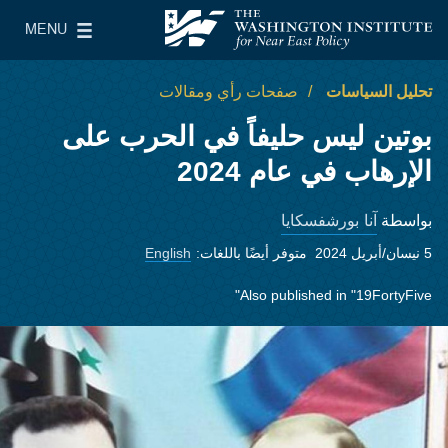
Skip to main content
MENU
معهد واشنطن لسياسات الشرق الأدنى
le Main Menu
تحليل السياسات
صفحات رأي ومقالات
بوتين ليس حليفاً في الحرب على
الإرهاب في عام 2024
آنا بورشفسكايا
بواسطة
5 نيسان/أبريل 2024
متوفر أيضًا باللغات:
English
Also published in
"19FortyFive"