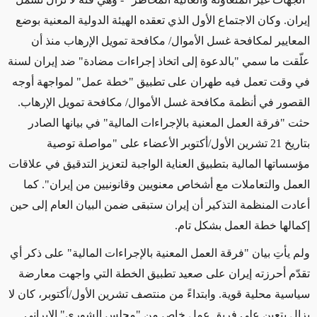
إيران. وكان الاجتماع الأول الذي تعقده الهيئة الدولية المعنية بوضع
المعايير لمكافحة غسل الأموال/ مكافحة تمويل الإرهاب منذ أن
علّقت ما سمي
"
بالدعوة إلى اتخاذ إجراءات مضادة" ضد إيران لسنة
في وقت تعمل فيه طهران على تطبيق "خطة عمل" لمواجهة أوجه
القصور في أنظمة مكافحة غسل الأموال/ مكافحة تمويل الإرهاب.
حثت "فرقة العمل المعنية بالإجراءات المالية" في بيانها الصادر
بتاريخ 21 تشرين الأول/أكتوبر الأعضاء على "مواصلة توصية
مؤسساتها المالية بتطبيق العناية الواجبة لتعزيز التدقيق في علاقات
العمل والتعاملات مع أشخاص معنويين وقانونيين من إيران". كما
أعادت المنظمة التذكير أن إيران ستبقى ضمن البيان العام إلى حين
إكمالها خطة العمل بشكل تام.
ولم يأتِ بيان "فرقة العمل المعنية بالإجراءات المالية" على ذكر أي
تقدّم أحرزته إيران على صعيد تطبيق الخطة التي واجهت معارضة
سياسية محلية قوية. وابتداءً من منتصف تشرين الأول/أكتوبر، كان لا
يزال يتعين على فريق عمل خاص من "مجلس الشورى" الإيراني