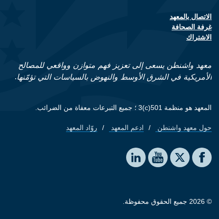
الاتصال بالمعهد
Footer contact links
غرفة الصحافة
الاشتراك
معهد واشنطن يسعى إلى تعزيز فهم متوازن وواقعي للمصالح
الأمريكية في الشرق الأوسط والنهوض بالسياسات التي تؤمّنها.
المعهد هو منظمة 501(c)3 ؛ جميع التبرعات معفاة من الضرائب.
حول معهد واشنطن
ادعم المعهد
روّاد المعهد
Footer quick links
Social media
The Washington Institute on LinkedIn
The Washington Institute on YouTube
The Washington Institute on Facebook
The Washington Institute on X
© 2026 جميع الحقوق محفوظة.