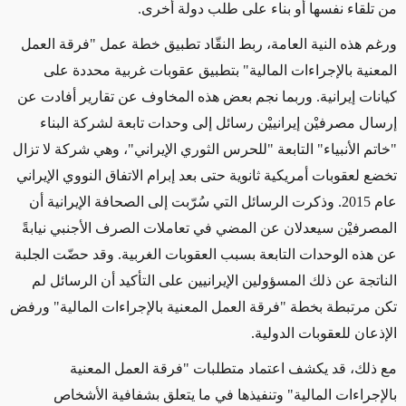
من تلقاء نفسها أو بناء على طلب دولة أخرى.
ورغم هذه النية العامة، ربط النقّاد تطبيق خطة عمل "فرقة العمل
المعنية بالإجراءات المالية" بتطبيق عقوبات غربية محددة على
كيانات إيرانية. وربما نجم بعض هذه المخاوف عن تقارير أفادت عن
إرسال مصرفيْن إيرانييْن رسائل إلى وحدات تابعة لشركة البناء
"خاتم الأنبياء" التابعة "للحرس الثوري الإيراني"، وهي شركة لا تزال
تخضع لعقوبات أمريكية ثانوية حتى بعد إبرام الاتفاق النووي الإيراني
عام 2015. وذكرت الرسائل التي سُرّبت إلى الصحافة الإيرانية أن
المصرفيْن سيعدلان عن المضي في تعاملات الصرف الأجنبي نيابةً
عن هذه الوحدات التابعة بسبب العقوبات الغربية. وقد حضّت الجلبة
الناتجة عن ذلك المسؤولين الإيرانيين على التأكيد أن الرسائل لم
تكن مرتبطة بخطة "فرقة العمل المعنية بالإجراءات المالية" ورفض
الإذعان للعقوبات الدولية.
مع ذلك، قد يكشف اعتماد متطلبات "فرقة العمل المعنية
بالإجراءات المالية" وتنفيذها في ما يتعلق بشفافية الأشخاص