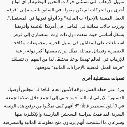
تمويل الإرهاب التي تستثني حركات التحرير الوطنية أو أي أنواع
أخرى من الحركات لم تكن مقبولة في السابق بالنسبة إلى "فرقة
العمل المعنية بالإجراءات المالية" ولا أتوقّع قبولها في المستقبل".
وبرزت حالات مماثلة في الماضي في أمريكا اللاتينية وأفريقيا
بشكل أساسي حيث سعت دول ذات إرث استعماري إلى فرض
استثناءات على المقاتلين في سبيل الحرية ومجموعات مكافحة
العنصرية وفصائل مماثلة. تمثّل إيران بصفتها أكبر دولة راعية
للإرهاب في العالم تهديدًا نوعيًا مختلفًا، لذا من المهم أن تتمسّك
"فرقة العمل المعنية بالإجراءات المالية" بموقفها.
تحديات مستقبلية أخرى
وردًا على خطة العمل، توجّه الأمين العام النافذ لـ "مجلس أوصياء
الدستور" الإيراني آية الله أحمد جنتي إلى الجمع خلال صلاة الجمعة
في 9 أيلول/سبتمبر قائلًا: "لا أفهم كيف تمكّنوا من توقيع هذه الوثيقة
السرية. لقد قمتُ بدراسة النسختين الفارسية والإنكليزية منها
وسرعان ما استنتجت أنهم يريدون منح معلوماتنا المالية والمصرفية