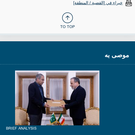
خبراء في [القضية / المنطقة]
TO TOP
موصى به
BRIEF ANALYSIS