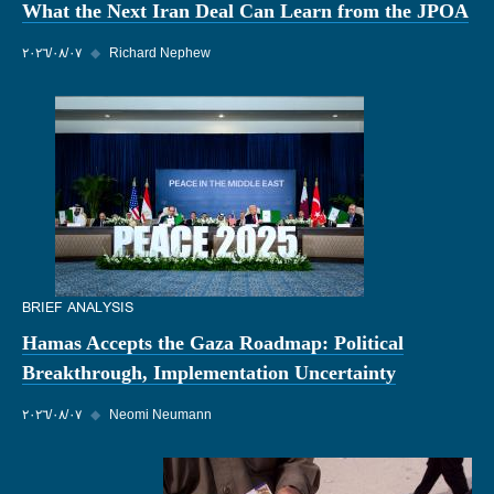
What the Next Iran Deal Can Learn from the JPOA
Richard Nephew
◆
٠٧‏/٠٨‏/٢٠٢٦
BRIEF ANALYSIS
Hamas Accepts the Gaza Roadmap: Political
Breakthrough, Implementation Uncertainty
Neomi Neumann
◆
٠٧‏/٠٨‏/٢٠٢٦