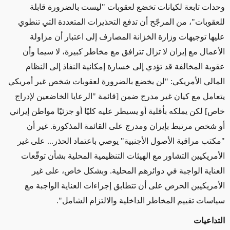
وحدات تابعة لكيانات تخضع لعقوبات "ليست بالضرورة قابلة
للعقوبات"، من المرجّح أن تدفع التحذيرات المتعددة التي تنطوي
عليها توجيهات وزارة الخزانة المصارف إلى اعتبار أن مزاولة
الأعمال مع إيران لا تزال تترافق مع مخاطر كبيرة، لا سيما وأن
عقوبة المخالفة قد تؤدي إلى خسارة إمكانية النفاذ إلى النظام
المالي الأمريكي: "لن يخضع بالضرورة لعقوبات شخص غير أمريكي
يتعامل مع كيان غير مدرج ضمن [قائمة "الرعايا الخاضعين لإدراج
خاص] لكن يملكه بأقلية أو يسيطر عليه كليًا أو جزئيًا مواطن إيراني
أو شخص مرتبط بإيران ومدرج على القائمة المذكورة. غير أن
"مكتب مراقبة الأصول الأجنبية" يوصي باعتماد الحذر... على غير
الأمريكيين التشاور مع الهيئات التنظيمية المحلية بشأن توقّعات
العناية الواجبة في دوائرهم المحلية. وبشكل خاص، على غير
الأمريكيين الحرص على أن تتطابق إجراءات العناية الواجبة مع
سياسات تقييم المخاطر الداخلية والالتزام الشامل".
التداعيات