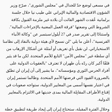
في مسعى لوضع حدّ للجدال في "مجلس الشورى"، صرّح وزير
الشؤون الاقتصادية والمالية الإيراني علي طيب نيا خلال جلسة
برلمانية عُقدت الشهر الفائت أن بلاده غير ملزمة القبول بكافة
الشروط التي وضعتها "فرقة العمل المعنية بالإجراءات المالية".
واستنادًا إلى تقرير صدر في 27 أيلول/سبتمبر عن "وكالة الأنباء
الفرنسية"، أعلن ما يلي "لن نسمح لأي هيئة دولية بالنفاذ إلى نظامنا
الاستخباراتي. لن نقبل بأي تعريف أو أمثلة عن أشكال الإرهاب من
أي سلطة غير "مجلس الأمن" التابع للأمم المتحدة. لكن ما قد يثير
قلقًا أكبر كان ردّه بأن طهران لا تعترف "بالعقوبات الدولية على
أفراد الحرس الثوري ومؤسساته"، ما يشير إلى أن إيران لن تطبّق
بالضرورة القيود التي فرضتها الأمم المتحدة. وطالما تستمر إيران
في اعتبار نفسها أسمى من المعايير الدولية، ستواجه صعوبات في
إقناع الأطراف المقابِلة المالية بمدى جديتها في الالتزام بالمعايير
الدولية.
وخلال الفترة المقبلة، ستحتاج إيران إلى إيجاد طريقة لتطبيق خطة