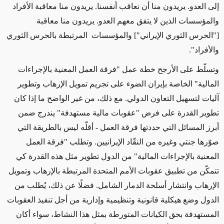
إلى العدو. يريدون منا أن نعاقب أنفسنا. يريدون منا معاقبة الأفراد
والمؤسسات الذين لا يتفق معهم العدو. يريدون منا معاقبة
["الحرس الثوري الإيراني"] والمؤسسات المرتبطة بالحرس الثوري
والأفراد".
وتسلّط على الأرجح خطة عمل "فرقة العمل المعنية بالإجراءات
المالية" الخاصة بإيران الضوء على تجريم تمويل الإرهاب وتطوير
آليات لتسهيل التعاون الدولي. مع ذلك، من غير الواضح ما إذا كان
تطوير القدرة على فرض "عقوبات مالية مستهدفة" يندرج ضمن
أبرز المسائل التي حددتها فرقة العمل - أقلّه ليس بالطريقة التي
صوّرها جنتي وغيره من النقّاد الإيرانيين. وتطلب "فرقة العمل
المعنية بالإجراءات المالية" من الدول تطوير مثل هذه القدرة كي
تتمكّن من تطبيق عقوبات الأمم المتحدة المرتبطة بالإرهاب وتمويل
الإرهاب وانتشار أسلحة الدمار الشامل. فضلًا عن ذلك، يُطلب من
الدول وضع هيكلية قانونية وتنظيمية وإدارية من أجل تنفيذ العقوبات
المستهدفة بحق الكيانات المتورطة بمثل هذا النشاط، سواء أكان