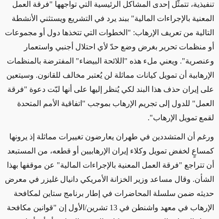
تنفيذية، تتمثّل إحدى المشاكل الرئيسية التي تواجهها "فرقة العمل
المعنية بالإجراءات المالية" ببند يرد في التشريع ويستثني الأنشطة
التالية من تعريف الإرهاب: "الخطوات التي تتخذها دول أو مجموعات
أو منظمات تحرير بغرض وضع حدّ لأي احتلال أجنبي واستعمار
وعنصرية". ويعني ملء هذه "اللائحة البيضاء" المفترضة بالمنظمات
الإرهابية أن تمويل كيانات مماثلة لن يُعتبر مخالف للقانون. وسيتعين
على إيران حذف هذا البند لكي يُنظر إليها على أنها لبّت دعوة "فرقة
العمل" للدول إلى تجريم الإرهاب بموجب "اتفاقية الأمم المتحدة
لقمع تمويل الإرهاب".
ورغم أن المتشددين في طهران يعارضون تغييرات مماثلة إذ يرونها
كمساعٍ لخفض تمويل وكلاء إيران الإرهابيين أو قطعه، من المستبعد
أن تتراجع "فرقة العمل المعنية بالإجراءات المالية" عن موقفها بهذا
الشأن. وقال مساعد وزير الخزانة الأمريكي دانيال غليزر في معرض
حديثه ضمن سلسلة المحاضرات في إطار برنامج ستاين لمكافحة
الإرهاب في معهد واشنطن في 13 تشرين/الأول إن "قوانين مكافحة