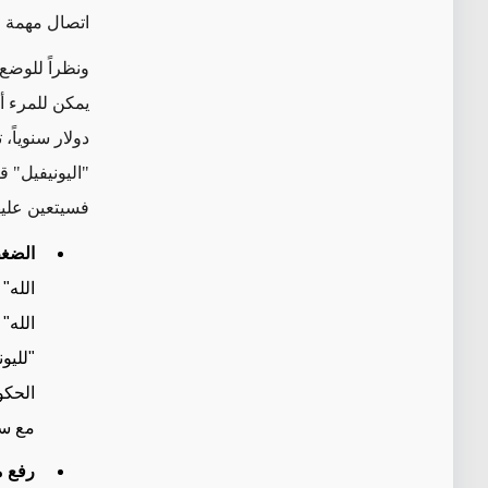
اتصال مهمة خ
ونظراً للوضع
"اليونيفيل"
قا
فسيتعين عليها
الضغ
الله"
الله"
"لليو
الحكو
مع سو
رفع م