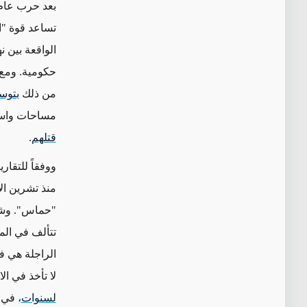
تساعد قوة "ا
الواقعة بين ن
حكومية. ومع 
من ذلك
بتوس
مساحات واسع
قتلهم
.
ووفقاً للتقا
منذ تشرين ال
الراجلة هي فئ
لا تأخذ في ال
لسنوات
، في انتها