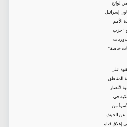
ن لوائح
اون إسرائيل
ة الأمم
ع "حزب
لدوريات
ات
خاصة"
لقوة على
بة المناطق
ة لأنصار
كية
في
أسوأ من
ين عن الجيش
لى إغلاق
قناة