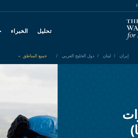
F
Main navigation
تحليل
الخبراء
ح
إيران
لبنان
دول الخليج العربي
جميع المناطق
Toggle List of
ات
)