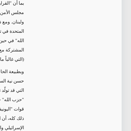
بما أن "القرار رق
مجلس الأمن ال
ولبنان. ومع 
المتحدة في تنفيذ "القرار 701
الله"
في حين
المشتركة مع 
(التي غالباً 
وبطبيعة الحا
حسن نية ال
التي قد تولّد 
"حزب الله" ج
قوات "اليوني
ذلك كله، أن ا
الإسرائيلي وا