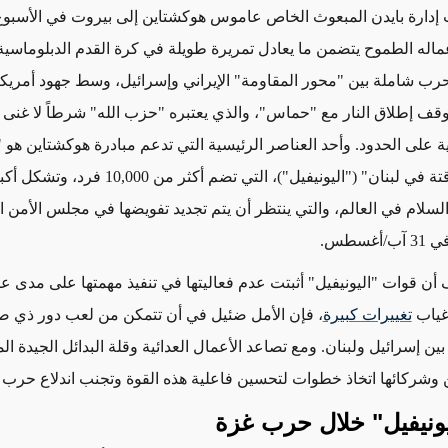
إدارة بايدن المبعوث الخاص عاموس هوكشتاين إلى بيروت في الأسبو
اله الطموح يتضمن ما يعادل تمريرة طويلة في كرة القدم الدبلوماسية،
حرب شاملة بين "محور المقاومة" الإيراني وإسرائيل، وسط جهود أمريك
ف إطلاق النار مع "حماس"، والذي يعتبره "حزب الله" شرطاً لا غنى ع
ية على الحدود. وأحد العناصر الرئيسية التي تدعم مبادرة هوكشتاين هو 
المتحدة المؤقتة في لبنان" ("اليونيفيل")، التي تضم أكثر من 
سلام في العالم، والتي ينتظر أن يتم تجديد تفويضها في مجلس الأمن ا
/أغسطس
.
ن قوات "اليونيفيل" أثبتت عدم فعاليتها في تنفيذ مهمتها على مدى ع
غياب
تغييرات كبيرة
، فإن الأمل ضئيل في أن تتمكن من لعب
دور ذي ص
بين إسرائيل ولبنان. ومع تصاعد الأعمال العدائية وقلة البدائل الجيدة ا
شركائها اتخاذ خطوات لتحسين فاعلية هذه القوة وتجنب اندلاع حرب 
يونيفيل" خلال حرب غزة