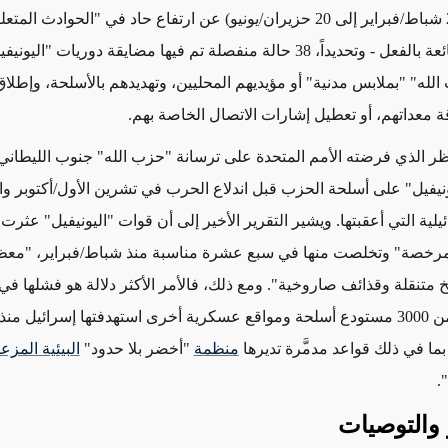
الفترة من 21 شباط/فبراير إلى 20 حزيران/يونيو) عن ارتفاع حاد في "الحوادث ا
الحركة" الشائعة بالفعل - وتحديداً، 38 حالة منفصلة تم فيها مضايقة دوريات "
له" "بملابس مدنية" أو مؤيديهم المحليين، وتهديدهم بالأسلحة، وإطلاق 
 معداتهم، أو تعطيل إشارات الاتصال الخاصة بهم
.
ر الذي فرضته
الأمم المتحدة على ترسانة "حزب الله" جنوب الليطاني، ن
ونيفيل"
على
أسلحة الحزب قبل اندلاع الحرب في تشرين الأول/أكتوبر وا
ئيلية
التي أعقبتها
. ويشير التقرير الأخير إلى أن
قوات
"اليونيفيل"
عثرت
ع
رخصة
" وتخلصت منها في سبع عشرة مناسبة منذ شباط/فبراير، "مع
 متنقلة
وقذائف صاروخية
". ومع ذلك، فالأمر الأكثر دلالة هو فشلها ف
أي من أكثر من 3000 مستودع أسلحة ومواقع عسكرية أخرى استهدفتها إسرائيل م
 بما في ذلك قواعد مدم
رة تديرها
منظمة
"أخضر بلا حدود"
البيئية المزع
.
والتوصيات