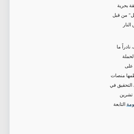
لمتعلقة بحرية
اليونيفيل" من قبل
النار
ادراً ما
لحملة
لى
ظمها منصات
ي التحقيق في
نذ تشرين
ومة
التابعة