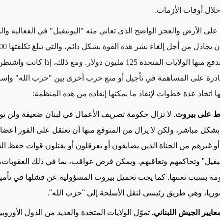
لال أوقات الأزمات
.
 على الأرض
والعجز الواضح الذي تعاني منه
"اليونيفيل"
في الفعالية
وال
دولار سنوياً، تدفع منها الولايات المتحدة 125 مليون دولار. ومع ذلك، إذا كا
درة على المساهمة
في تأجيل أو منع حرب أخرى بين "حزب الله" وإسر
 اتخاذ عدة خطوات لإنقاذ ما يمكنها إنقاذه من هذه المنظمة:
ط على بيروت.
لا تزال حكومة تصريف الأعمال
في لبنان ضعيفة ولن ت
 بشكل مباشر، ولكن
لا يزال من المتوقع منها
أن تعتقل على الفور أعض
 أو غيرهم من الجناة الذين يضايقون أو يعرقلون أو يقتلون قوات حفظ الس
نيفيل" وتحاكمهم وتعاقبهم. ويمكن فرض عواقب، بما في ذلك العقوبات،
مة بسبب تعنتها. كما يجب تحميل بيروت المسؤولية عن فشلها في تأمي
ريا، وهي طريق رئيسي لنقل الأسلحة إلى "حزب الله"
.
عايير الجيش اللبناني.
تموّل الولايات المتحدة والعديد من الدول الأوروب