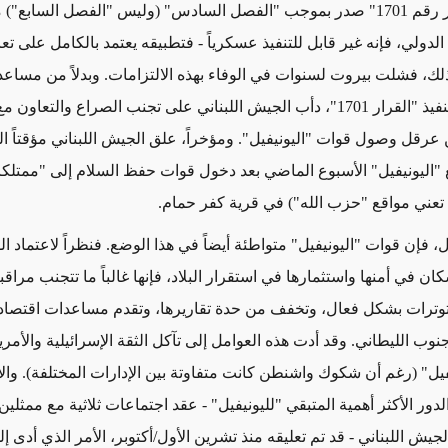
م 1701"
صدر
بموجب "الفصل السادس" (وليس "الفصل السابع") م
دولي، فإنه غير قابل للتنفيذ عسكرياً -
فتطبيقه يعتمد
بالكامل على تع
ذلك، فشلت بيروت لسنوات في الوفاء بهذه الالتزامات. وبدلاً من مساعد
1"، دأب الجيش اللبناني على
تجنب الصراع
والتعاون م
 عرقل
وصول قوات "اليونيفيل". ومؤخراً، علق الجيش اللبناني مؤقتاً ا
"اليونيفيل" الأسبوع الماضي بعد دخول قوات حفظ السلام إلى "
ممتلك
ما تعني مواقع "حزب الله") في قرية كفر حمام
.
ل، فإن قوات
"
اليونيفيل
"
متواطئة
أيضاً في هذا الوضع. فنظراً لاعتماد ا
سكان
في
أمنها واستثمارها في استقرار البلاد، فإنها غالباً ما تتجنب مراق
توترات
بشكل فعال
، وتخفف
من حدة
تقاريرها، وتقدم مساعدات اقتصادي
نوب الليطاني. وقد أدت هذه العوامل إلى تآكل
الثقة الإسرائيلية والأمري
فيل" (رغم أن شكوك واشنطن كانت متفاوتة بين الإدارات المختلفة). وال
لدور الأكثر أهمية المتبقي "لليونيفيل" - عقد اجتماعات ثلاثية مع ممثل
لجيش اللبناني - قد تم تعليقه منذ تشرين الأول/أكتوبر،
الأمر الذي أدى إ