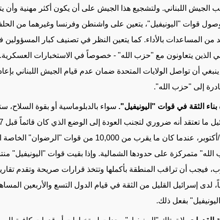
ب الجيش اللبناني. ولتشجيع هذا الجيش على أن يكون أكثر مهنية وأن 
صول قوات "اليونيفيل"،
يتعين
على واشنطن وفرنسا
وغيرهما من الحلف
د من المساعدات بالأداء.
كما يتعين النظر
في تصنيف
كبار المسؤولين
في
اني الذين يتعاونون مع "حزب الله" - خصوصاً في الاستخبارات العسكرية.
ينبغي أن تواصل الولايات المتحدة ضمان عدم قيام الجيش اللبناني بإعاد
درة إلى "حزب الله"
.
 بناء الثقة في قوات "اليونيفيل"
.
سواء بالدبلوماسية أو
بقوة السلاح
، ست
/أكتوبر، عندما كان
ما يقرب من
10,000 من قوات "الرضوان" الخاصة ال
الله" متمركزة على حدودها الشمالية. وإذا بقيت قوات "اليونيفيل" من
ب، فيجب أن تراقب المنطقة بأكملها و
تتخذ قرارات صريحة
وتقدم تقارير
اً، لدى إسرائيل القليل من الثقة في قيام الدول
التسع والأربعين المساه
ليونيفيل" بفعل ذلك
.