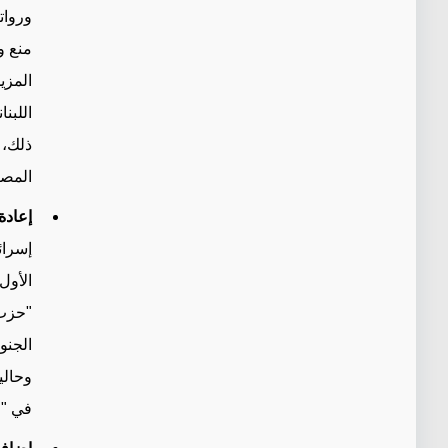
وروات
منع و
المزي
اللبن
ذلك، 
المصا
إعادة
الأول
"حزب 
الجنو
وحالي
في
"
ا