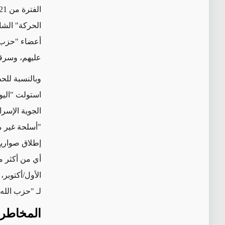
أعضاء "حزب ال
عليهم، وسرقة
وبالنسبة ل
لحظ
استولت
"الي
الجوية الإسرا
"أسلحة غير
م
إطلاق صواريخ
الأول/أكتوبر،
لـ "حزب الله"
المخاطر 