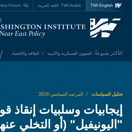
Skip to main content
TWI English
TWI Arabic:
اللغة العربية
ikra Forum
Homepage
/
الأكثر شيوعاً:
الشؤون العسكرية والأمنية
الطاقة والاقتصاد
تحليل السياسات
المرصد السياسي 3918
إيجابيات وسلبيات إنقاذ قو
"اليونيفيل" (أو التخلي عنها