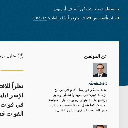
ديفيد شينكر
أساف أوريون
بواسطة
,
20 آب/أغسطس 2024
متوفر أيضًا باللغات:
English
تحليل موج
عن المؤلفين
ديفيد شينكر
نظراً للاف
ديفيد شينكر هو زميل أقدم في برنامج
الزمالة "توب" في معهد واشنطن ومدير
الإسرائيلي
"برنامج «ليندا وتوني روبين» حول السياسة
في قوات "
العربية"، كما شغل سابقا منصب مساعد
وزير الخارجية لشؤون الشرق الأدنى.
القوات قد