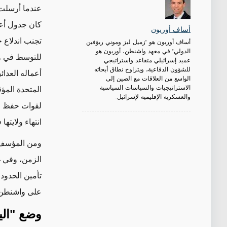
عندما أرسلت 
كان جدول أعم
أساف أوريون
تجنب اندلاع 
أساف أوريون هو "زميل ليز وموني ريؤفين
الدولي" في معهد واشنطن. أوريون هو
للتوسط في وق
عميد إسرائيلي متقاعد واستراتيجي
للشؤون الدفاعية، ويتراوح نطاق أبحاثه
أعماله العدائ
الواسع من العلاقات مع الصين إلى
الاستراتيجيات والسياسات السياسية
والعسكرية الإقليمية لإسرائيل.
لقوات حفظ ال
انتهاء ولايتها في 31 آب
ومن المؤسف أ
الزمن، وفي 
تأمين الحدود 
على واشنطن و
وضع
"
ال