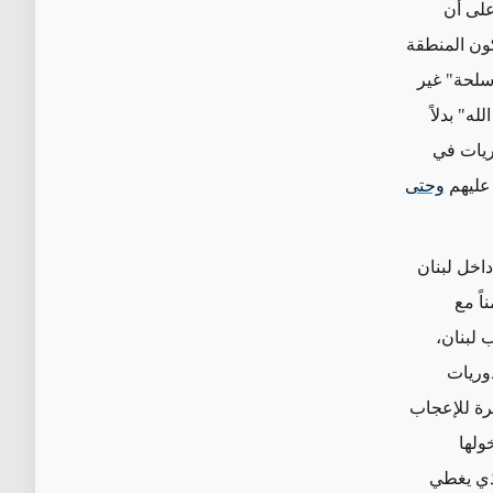
ين "حزب الله" وإسرائيل، نص "قرار مجلس الأمن رقم 1701" على أن
كون المنطقة
أسلحة" غير
ه" بدلاً
ريات في
ليهم
وحتى
داخل لبنان
اً مع
 في جنوب لبنان،
يخ (الدوريات
يرة للإعجاب
ولها
ذي يغطي