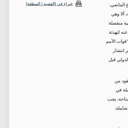
خبراء في [القضية / المنطقة]
ع الماضي،
 ألا وهي
ية منفصلة
نه لتهدئة
"قوات الأمم
10,000 فرد، وتشكل أكبر انتشار
لدولي قبل
قود من
لة في
لمتاحة، يجب
شاملة
.