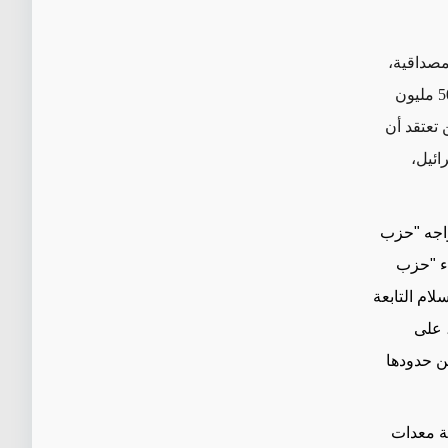
مصداقية،
يمكن للمرء أن يجادل من أجل إلغاء نشر هذه القوة بشكل دائم، والتي تبلغ تكلفتها 500 مليون
نت واشنطن تعتقد أن
ائيل،
واجه "حزب
اء "حزب
لام التابعة
 على
ن حدودها
ية معدات