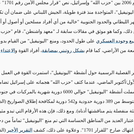
بعد حرب عام 2006 ب
ليونيفيل"، المتواجدة منذ فترة طويلة، الجيش اللبناني على ضمان أن ت
هر الليطاني والحدود الجنوبية "خالية من أي أفراد مسلحين أو أصول أو 
ذلك، وكما هو موثق
في مقالات سابقة لـ "معهد واشنطن"، قام "حزب الل
يع وجوده العسكري
على طول الحدود، ومنع "اليونيفيل" من القيام بدو
ة من الأراضي، كما قام
بشكل روتيني بمضايقة
، أفراد القوة و
الاعتداء
ع
رير الفصلية الرسمية حول أنشطة "اليونيفيل"، استمرت القوة في العمل 
أول/أكتوبر الماضي، عندما كثف "حزب الله" هجماته على إسرائيل تضامن
"حماس". وشملت أنشطة "اليونيفيل" حوالي 6000 دورية شهرية بالمركبات
تتألف في المتوسط ​​من 389 دورية حدودية و542 دورية لمكافحة إطلاق الصوار
ة منفصلة يتم مناقشتها أدناه). ومع ذلك، فإن هذه الأرقام التي تبدو مث
اعتبار العديد من المناطق الحساسة التي تم منع "اليونيفيل" تماماً من دخ
ك صارخ "للقرار 1701". وعلاوة على ذلك، كشف
التقرير الأخير
(ال