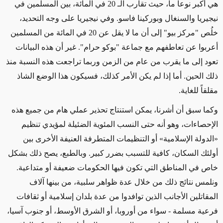
هي أكبر نوعاً ما، حيث تقارب الـ 20 في المائة، بين المسلمين في
نيجيريا والسنغال وبوركينا فاسو. وفي نيجيريا على وجه التحديد،
خلُص "مركز بيو" إلى أن ما لا يقل عن 20 في المائة من المسلمين
أعربوا عن تعاطفهم مع جماعة "بوكو حرام". غير أن هذه البيانات
تعود إلى ما يقرب من عام من الزمن وربما تراجعت هذه النسبة منذ
ذلك الحين. أما إذا لم يكن الأمر كذلك، فسيكون هذا الوضع الشاذ
مقلقاً للغاية.
وكما سبق أن أشرنا، يمكن استنتاج تحذير عملي هام من جميع هذه
الإحصاءات، وهو أنه حتى النسب المئوية الضئيلة لمؤيدي تنظيم
«الدولة الإسلامية» أو التنظيمات المتطرفة العنيفة الأخرى بين
أولئك السكان، كافية للتسبب بضرر كبير. وبالطبع، يصح ذلك بشكل
خاص في المناطق التي تكون فيها الحكومات ضعيفة أو متداعية.
ونلمس نتائج ذلك من خلال عدة ظواهر سلبية، من بينها آلاف
المقاتلين الأجانب الذين توافدوا من عدة بلدان إسلامية أو ثقافات
فرعية مسلمة - سواء من أوروبا، أو الشرق الأوسط، أو جنوب آسيا،