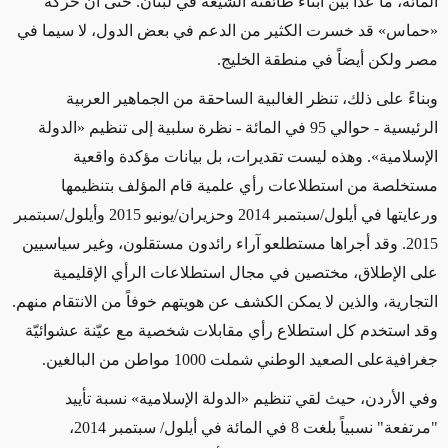
المائة، ما عدا بين أبناء طائفته الشيعة في لبنان. حتى أن حركة
«حماس» قد خسرت الكثير من الدعم في بعض الدول، لا سيما في
مصر ولكن أيضاً في منطقة الخليج.
وبناءً على ذلك، تنظر الغالبية الساحقة من الجماهير العربية
الرئيسية - حوالي 95 في المائة - نظرة سلبية إلى تنظيم «الدولة
الإسلامية». وهذه ليست تقديرات، بل بيانات مؤكدة واقعية
مستخلصة من استطلاعات رأي علمية قام المؤلف بتنظيمها
ورعايتها في أيلول/سبتمبر 2014 وحزيران/يونيو 2015 وأيلول/سبتمبر
2015. وقد أجراها مستطلعو آراء رائدون مستقلون، وغير سياسيين
على الإطلاق، مختصين في مجال استطلاعات الرأي الإقليمية
التجارية، والذين لا يمكن الكشف عن هويتهم خوفاً من الانتقام منهم.
وقد استخدم كل استطلاع رأي مقابلات شخصية مع عيّنة عشوائيّة
جغرافيةعلى الصعيد الوطني شملت 1000 مواطن من البالغين
.
وفي الأردن، حيث لقي تنظيم «الدولة الإسلامية» نسبة تأييد
"مرتفعة" نسبياً بلغت 8 في المائة في أيلول/ سبتمبر 2014،