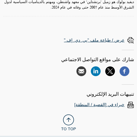
ديفيد بولوك هو زميل "برنشتاين" في معهد واشنطن، ومهتم بالديناميات السياسية لدول
الشرق الأوسط منذ عام 2007 حتى وفاته في عام 2024.
عرض / طباعة ملف "پي. دي. إف."
شارك على مواقع التواصل الاجتماعي
تنبيهات البريد الإلكتروني
خبراء في [القضية / المنطقة]
TO TOP