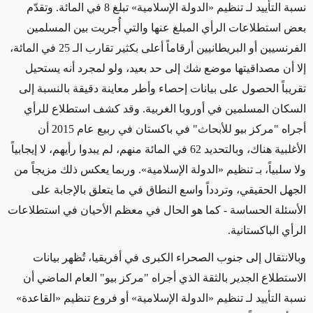
نسبة التأييد لـ تنظيم «الدولة الإسلامية» تبلغ 8 في المائة. وتقدّم
بعض استطلاعات الرأي المبلغ عنها والتي أُجريت بين المسلمين
الفرنسيين أو البريطانيين أرقاماً أعلى بكثير تقارب الـ 25 في المائة،
إلا أن مصداقيتها موضع شك إلى حد بعيد، ولو لمجرد أنه يستحيل
تقريباً الحصول على بيانات إحصاء وأطر معاينة دقيقة بالنسبة إلى
السكان المسلمين في أوروبا الغربية. وقد كشف استطلاع للرأي
أجراه "مركز بيو للأبحاث" في باكستان في ربيع عام 2015 أن
الأغلبية هناك، وبالتحديد 62 في المائة منهم، لم يبدوا رأيهم، لا إيجابياً
ولا سلبياً، بـ تنظيم «الدولة الإسلامية». وربما يعكس ذلك مزيجاً من
الجهل الحقيقي، وتردداً واسع النطاق في ما يتعلق بالإجابة على
الأسئلة الحساسة - كما هو الحال في معظم الأحيان في استطلاعات
الرأي الباكستانية.
وبالانتقال إلى جنوب الصحراء الكبرى في أفريقيا، تُظهر بيانات
الاستطلاع الجدير بالثقة الذي أجراه "مركز بيو" العام الماضي أن
نسبة التأييد لـ تنظيم «الدولة الإسلامية» أو فروع تنظيم «القاعدة»