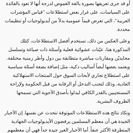
أو قد جرى تعريفها بصورة بالغة الغموض لدرجة أنها لا تعود بالفائدة
على السياسات، على غرار بعض استطلاعات "قياس المؤشرات
العربية"، التي تعرض قيماً عمومية بدلاً من أيديولوجيات أو تنظيمات
محددة.
وعلى العكس من ذلك، تستخدم أفضل الاستطلاعات، كتلك
المذكورة هنا، عيّنات عشوائية فعلية وأسئلة ذات صياغة وتسلسل
محايديْن ومقارنات مباشرة متطابقة بين دول وأطر زمنية مختلفة.
ويعتمد بعضها أيضاً أساليب ذكية، مثل إضافة بضعة أسئلة سياسية
على استطلاع تجاري لأبحاث السوق حول المنتجات الاستهلاكية
العادية، وذلك لتجنب التدخل أو الرقابة من قبل الحكومة ولإراحة
المستجيبين بالقدر الكافي ليدلوا بأصدق الأجوبة التي تسمحها
الظروف البشرية.
وتكاد نتائج هذه الاستطلاعات الموثوقة تتحدث عن نفسها. إن الأخبار
الجيدة هي أن معظم المسلمين يرفضون الأيديولوجيات الجهادية
المتطرفة الأكثر عنفاً. أما الأخبار الغير جيدة جداً فهي أن معظمهم