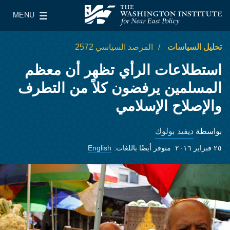
Skip to main content
MENU
معهد واشنطن لسياسات الشرق الأدنى
le Main Menu
تحليل السياسات
المرصد السياسي 2572
استطلاعات الرأي تظهر أن معظم
المسلمين يرفضون كلاً من التطرف
والإصلاح الإسلامي
ديفيد بولوك
بواسطة
٢٥ فبراير ٢٠١٦
متوفر أيضًا باللغات:
English