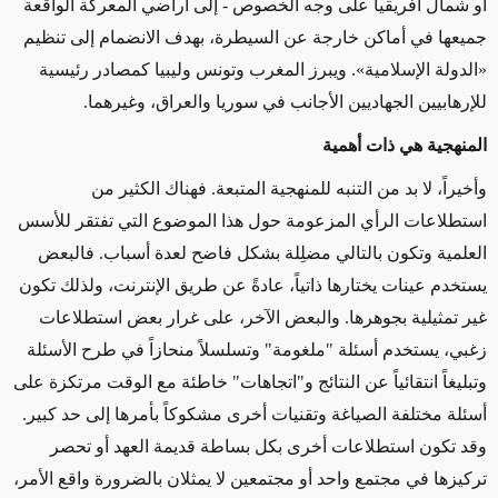
أو شمال أفريقيا على وجه الخصوص - إلى أراضي المعركة الواقعة
جميعها في أماكن خارجة عن السيطرة، بهدف الانضمام إلى تنظيم
«الدولة الإسلامية». ويبرز المغرب وتونس وليبيا كمصادر رئيسية
للإرهابيين الجهاديين الأجانب في سوريا والعراق، وغيرهما.
المنهجية هي ذات أهمية
وأخيراً، لا بد من التنبه للمنهجية المتبعة. فهناك الكثير من
استطلاعات الرأي المزعومة حول هذا الموضوع التي تفتقر للأسس
العلمية وتكون بالتالي مضلِلة بشكل فاضح لعدة أسباب. فالبعض
يستخدم عينات يختارها ذاتياً، عادةً عن طريق الإنترنت، ولذلك تكون
غير تمثيلية بجوهرها. والبعض الآخر، على غرار بعض استطلاعات
زغبي، يستخدم أسئلة "ملغومة" وتسلسلاً منحازاً في طرح الأسئلة
وتبليغاً انتقائياً عن النتائج و"اتجاهات" خاطئة مع الوقت مرتكزة على
أسئلة مختلفة الصياغة وتقنيات أخرى مشكوكاً بأمرها إلى حد كبير.
وقد تكون استطلاعات أخرى بكل بساطة قديمة العهد أو تحصر
تركيزها في مجتمع واحد أو مجتمعين لا يمثلان بالضرورة واقع الأمر،