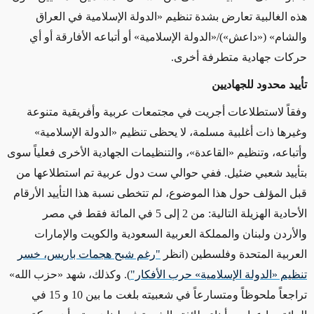
هذه الغالبية تعارض بشدة تنظيم «الدولة الإسلامية في العراق
والشام» («داعش»)/«الدولة الإسلامية» أو أتباعه الأفارقة أو أي
حركات جهادية متطرفة أخرى.
تأييد محدود للجهاديين
وفقاً لاستطلاعات أجريت في مجتمعات عربية وأفريقية متنوعة
وغيرها ذات أغلبية مسلمة، لا يحظى تنظيم «الدولة الإسلامية»
وأتباعه، وتنظيم «القاعدة»، والتنظيمات الجهادية الأخرى فعلياً سوى
بتأييد شعبي ضئيل. ففي حوالي ست دول عربية تم استطلاعها من
قبل المؤلف حول هذا الموضوع، لم تتخطى نسبة هذا التأييد الأرقام
الأحادية الهزيلة التالية: من 2 إلى 5 في المائة فقط في مصر
والأردن ولبنان والمملكة العربية السعودية والكويت والإمارات
العربية المتحدة وفلسطين (انظر
"رغم شبح هجمات باريس، خسر
تنظيم «الدولة الإسلامية» حرب الأفكار"
). وكذلك، شهد «حزب الله»
تراجعاً ملحوظاً ومتسارعاً في شعبيته بلغت ما بين 10 و 15 في