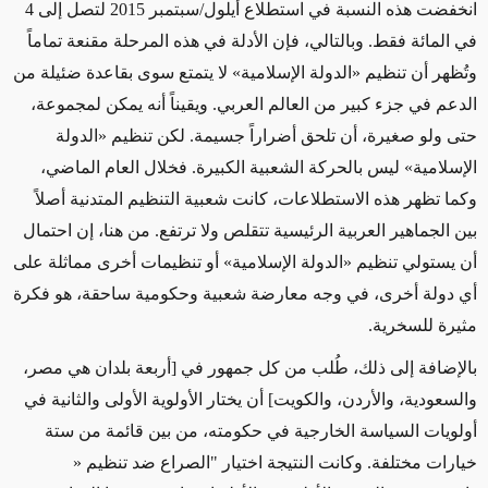
انخفضت هذه النسبة في استطلاع أيلول/سبتمبر 2015 لتصل إلى 4
في المائة فقط. وبالتالي، فإن الأدلة في هذه المرحلة مقنعة تماماً
وتُظهر أن تنظيم «الدولة الإسلامية» لا يتمتع سوى بقاعدة ضئيلة من
الدعم في جزء كبير من العالم العربي
.
ويقيناً أنه يمكن لمجموعة،
حتى ولو صغيرة، أن تلحق أضراراً جسيمة. لكن تنظيم «الدولة
الإسلامية» ليس بالحركة الشعبية الكبيرة. فخلال العام الماضي،
وكما تظهر هذه الاستطلاعات، كانت شعبية التنظيم المتدنية أصلاً
بين الجماهير العربية الرئيسية تتقلص ولا ترتفع
.
من هنا، إن احتمال
أن يستولي تنظيم «الدولة الإسلامية» أو تنظيمات أخرى مماثلة على
أي دولة أخرى، في وجه معارضة شعبية وحكومية ساحقة، هو فكرة
مثيرة للسخرية.
بالإضافة إلى ذلك، طُلب من كل جمهور في [أربعة بلدان هي مصر،
والسعودية، والأردن، والكويت] أن يختار الأولوية الأولى والثانية في
أولويات السياسة الخارجية في حكومته، من بين قائمة من ستة
خيارات مختلفة. وكانت النتيجة اختيار "الصراع ضد تنظيم «