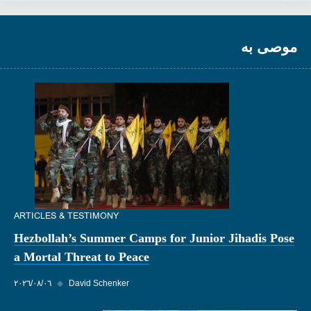
موصى به
ARTICLES & TESTIMONY
Hezbollah’s Summer Camps for Junior Jihadis Pose
a Mortal Threat to Peace
David Schenker
◆
٠٦‏/٠٨‏/٢٠٢٦