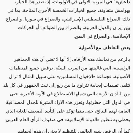
داعش»" في المرتبة الأولى في الأولويات، إذ تصدر هذا الخيار،
بهوامش متفاوتة، جميع الخيارات الخمسة الأخرى المتاحة، بما في
ذلك: الصراع الفلسطيني الإسرائيلي، والصراع في سوريا، والصراع
بين إيران والدول العربية، والصراع بين الطوائف أو الحركات
الإسلامية، والصراع في اليمن.
بعض التعاطف مع الأصولية
بالرغم من تماسك هذه الأرقام، إلا أنها لا تعني أن هذه الجماهير
الرئيسية، التي غالبيتها من العرب السنّة، ترفض جميع المنظمات
الأصولية. فجماعة «الإخوان المسلمين» على سبيل المثال لا تزال
تتلقى تقييمات إيجابية تتراوح ما بين ربع إلى ثلث الجمهور في كل بلد
من البلدان الأربعة التي شملها الاستطلاع في الآونة الأخيرة، حتى
في الدول التي حظرتها. وتعزز هذه الآراء المثيرة للجدل المصداقية
العامة لهذه النتائج، حتى بينما تؤكد على التأييد الضعيف للغاية الذي
يحظى به تنظيم «الدولة الإسلامية» في صفوف الرأي العام العربي.
كما أن الرفض شبه العالمي للتنظيم لا يعني أن هذه الجماهير