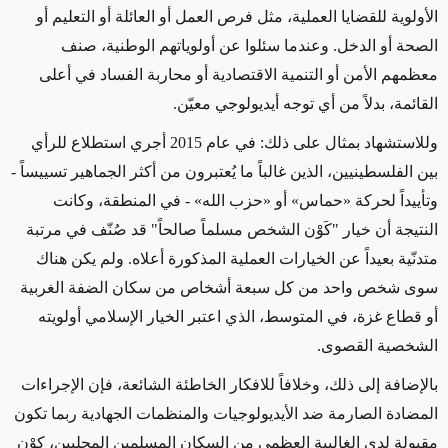
الأولوية للقضايا العملية، مثل فرص العمل أو العائلة أو التعليم أو
الصحة أو الدخل. وعندما سئلوا عن أولوياتهم الوطنية، صنف
معظمهم الأمن أو التنمية الاقتصادية أو محاربة الفساد في أعلى
القائمة، بدلاً من أي توجه أيديولوجي معيّن.
وللاستشهاد بمثال على ذلك: في عام 2015 أجري استطلاع للرأي
بين الفلسطينيين، الذين غالباً ما يُعتبرون من أكثر الجماهير تسييساً -
وتأييداً لحركة «حماس» أو «حزب الله» - في المنطقة، وكانت
النتيجة أن خيار "كَوْن الشخص مسلماً صالحاً" قد صُنّف في مرتبة
متدنّية بعيداً عن الخيارات العملية المذكورة أعلاه. ولم يكن هناك
سوى شخص واحد من كل سبعة أشخاص من سكان الضفة الغربية
أو قطاع غزة، في المتوسط، الذي اعتبر الخيار الإسلامي أولويته
الشخصية القصوى.
بالإضافة إلى ذلك، وخلافاً للافكار الخاطئة الشائعة، فإن الإجراءات
المضادة الصارمة ضد الأيديولوجيات والمنظمات الجهادية ربما تكون
مقبولة لدى الغالبية العظمى من السكان المسلمين المحليين، كوْن