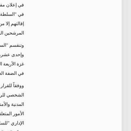
في إعلان مف
في "السلطة ا
إقالتهم إلا م
المرشحين ال
وتنقسم "الس
وإحدى عشرة 
في الضفة ال
ووفقاً للقرار
الشخصي للرئ
المدنية والأم
الأمور المتع
الإداري "للس