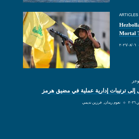
ARTICLES
Hezboll
Mortal 
٠٦‏/٠٨‏/٢٠٢٦
وجز
 إلى ترتيبات إدارية عملية في مضيق هرمز
◆
نعوم ريدان
فرزين نديمي