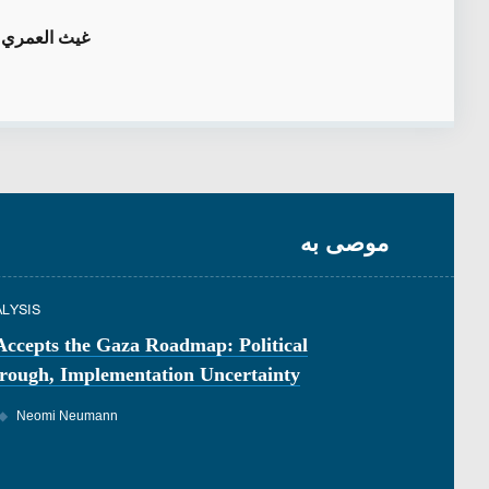
غيث العمري
ه
موصى به
ALYSIS
ccepts the Gaza Roadmap: Political
rough, Implementation Uncertainty
◆
Neomi Neumann