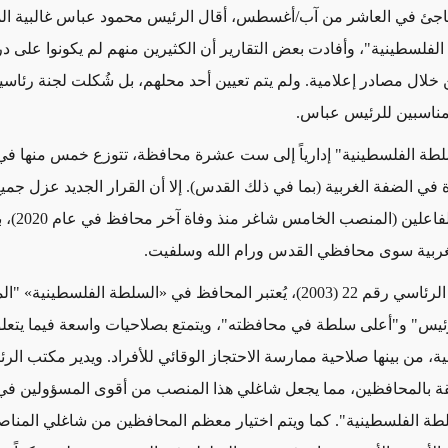
اجئ في العاشر من آب/أغسطس، أقال الرئيس محمود عباس غالبية ال
لفلسطينية"، وأفادت بعض التقارير أن الكثيرين
منهم لم يكونوا على در
ن خلال مصادر إعلامية. ولم يتم تعيين أحد محلهم، بل
شُكلت
لجنة رئاسي
مناسبين للرئيس عباس.
لطة الفلسطينية" إدارياً إلى ست عشرة محافظة، تتوزع خمس منها في
في الضفة الغربية
(بما في ذلك القدس)
. إلا أن القرار الجديد عزل
جمي
غزة الأربعة الف
غربية سوى محافظي القدس ورام الله وسلفيت.
الرئاسي رقم 22 (2003)، يُعتبر المحافظ في «السلطة الفلسطينية» "
يس" و"أعلى سلطة في محافظته"، ويتمتع بصلاحيات واسعة فيما يتعل
نية، من بينها صلاحية ممارسة الاحتجاز الوقائي للأفراد. ويدير مكتب الر
لقة بالمحافظين، مما يجعل شاغلي هذا المنصب من أقوى المسؤولين في 
لطة الفلسطينية". كما ويتم اختيار معظم المحافظين من شاغلي المناص