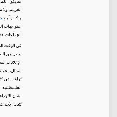
قد يكون للمر
الغربية، ولا 
وتكراراً مع
جم
المواجهات إل
الجماعات خط
في الوقت الر
يجعل من الصع
الإعلانات ال
تراقب
عن
كثب
الفلسطينية" 
بشأن الإجراء
تثبت الأحداث