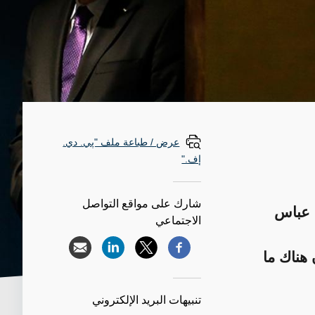
عرض / طباعة ملف "پي. دي.
إف."
شارك على مواقع التواصل
 عباس
الاجتماعي
 هناك ما
تنبيهات البريد الإلكتروني