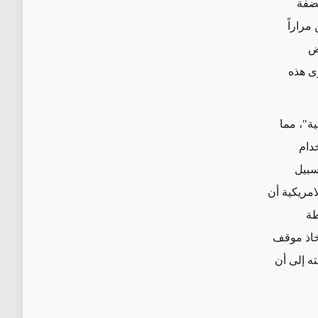
لضفة
مراراً
ض
ى هذه
ة"، مما
دام
سبيل
لحكومة الامريكية أن
طة
تخاذ موقف
ه إلى أن