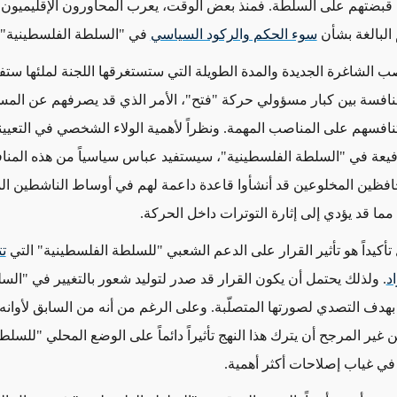
 قبضتهم على السلطة. فمنذ بعض الوقت، يعرب المحاورون الإقليميون 
البالغة بشأن
سوء الحكم والركود السياسي
في "السلطة الفلسطينية".
صب الشاغرة الجديدة والمدة الطويلة التي ستستغرقها اللجنة لملئها ست
افسة بين كبار مسؤولي حركة "فتح"، الأمر الذي قد يصرفهم عن المس
 تنافسهم على المناصب المهمة. ونظراً لأهمية الولاء الشخصي في
التعيي
يعة في "السلطة الفلسطينية"، سيستفيد عباس سياسياً من هذه المناف
فظين المخلوعين قد أنشأوا قاعدة داعمة لهم في أوساط الناشطين ال
ما قد يؤدي إلى إثارة التوترات داخل الحركة.
تأكيداً
هو تأثير القرار على الدعم الشعبي "للسلطة الفلسطينية" التي
ت
د
. ولذلك يحتمل أن يكون القرار قد صدر لتوليد شعور بالتغيير في "الس
بهدف التصدي لصورتها المتصلّبة. وعلى الرغم من أنه من السابق لأوانه
 من غير المرجح
أن يترك هذا النهج تأثيراً دائماً على الوضع المحلي "للسلط
في غياب إصلاحات أكثر أهمية.