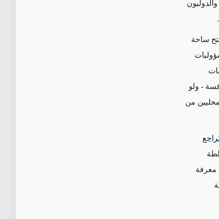
والدوليون
فتح ساحة
ؤوليات
نات
سة - ولو
محليين من
تراجع
لطة
 معرفة
ة