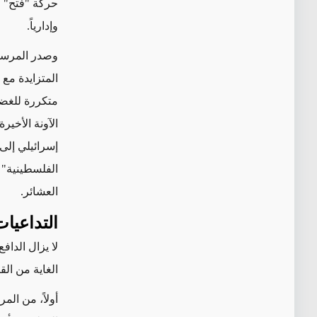
حركة "فتح" و
وإدارياً.
وصدر
المرس
المتزايدة مع
متكررة للغ
الآونة الأخي
إسرائيلي إلى
الفلسطينية" النا
العشائر.
التداعيا
لا يزال الداف
الغاية من الق
أولاً، من ال