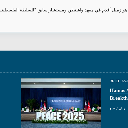
و زميل أقدم في معهد واشنطن ومستشار سابق "للسلطة الفلسطينية
BRIEF AN
Hamas A
Breakth
٠٧‏/٠٨‏/٢٠٢٦