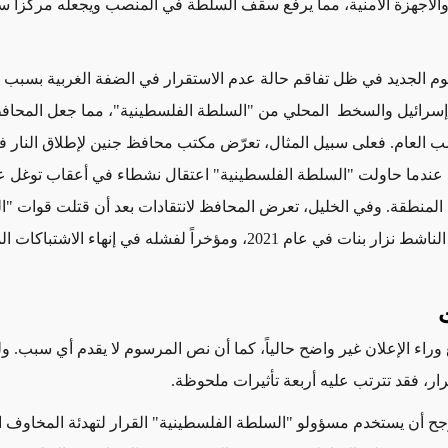
الأجهزة الأمنية، مما يرفع سقف السلطة في المنصب ويجعله مركزاً سي
وم
الجديد في ظل تفاقم حالة عدم الاستقرار في الضفة الغربية
بسبب
ا
 إسرائيل والسخط المحلي من "السلطة الفلسطينية"، مما
جعل المحافظي
ضب
العام. فعلى سبيل المثال، تعرّض مكتب محافظ جنين لإطلاق النار فع
رة عندما حاولت "السلطة الفلسطينية" اعتقال نشطاء
في أعقاب
توغل 
 المنطقة. وفي الخليل،
تعرض المحافظ لانتقادات
بعد أن قتلت قوات "ا
شط نزار بنات في عام 2021، ومؤخراً
لفشله في
إنهاء الاشتباكات ا
ت
ع وراء الإعلان غير واضح حالياً، كما أن نص
المرسوم
لا
يقدم
أي
سبب
. و
رار، فقد تترتب عليه أربعة
تأثيرات
ملحوظة.
مرجح أن يستخدم مسؤولو "السلطة الفلسطينية" القرار لتهدئة المخاوف ا