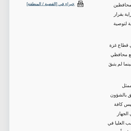
خبراء في [القضية / المنطقة]
محافظين
اية
بقرار
ة
لتوصية
 قطاع غزة
ع
محافظي
اعلين (المنصب الخامس شاغر منذ وفاة آخر محافظ في عام 2020)، بينما لم يتبقَ
الممثل
ق بالشؤون
ئيس كافة
الجهاز
ب العليا في