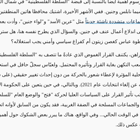
سوم أهمية أيضاً بالنسبة إلى قبضة "السلطة الفلسطينية" في شمال ا
سيما نابلس وجنين. ففي الأشهر الأخيرة، اشتبك محافظا هاتين المنطقتين 
اعات متشددة ناشئة حديثاً
مثل "عرين الأسد" و"لواء جنين"، وأدت بع
ى اندلاع أعمال عنف في جنين. والسؤال الذي يطرح نفسه هنا، هل ستر
وة عباس كغصن زيتون أم كفراغ سياسي وأمني يجب استغلاله؟
اهن، يكتنف القرار الغموض الذي عادةً ما تتصف به "السلطة الفلسطيني
ب التكهن بغاية القرار وتأثيره المحتمل. ولعبّاس سجلّ حافل في استخ
محلية المؤثرة لإعطاء شعور بالحركة من دون إحداث تغيير حقيقي (على 
المثال، إعلانه عن إلغاء انتخابات عام 2021). وبالتالي، في حين يتعين على ا
 تأثير القرار على السياسات العليا لحركة "فتح" والوضع العام "للسل
والجماعات المسلحة في الضفة الغربية، فقد يكون من السابق لأوانه ا
 في الوقت الحالي... وفي الواقع، هناك ما يبرر بعض الشكوك حول أهميت
عكس ذلك
.