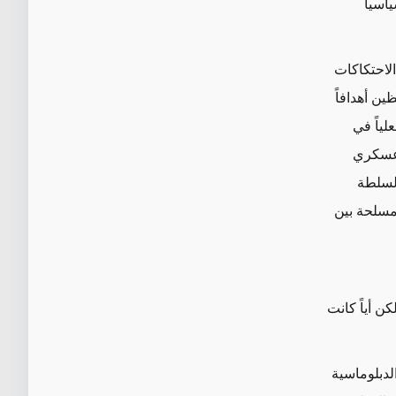
اسياً
لاحتكاكات
ن أهدافاً
لياً في
عسكري
لسلطة
لمسلحة بين
لكن أياً كانت
لدبلوماسية