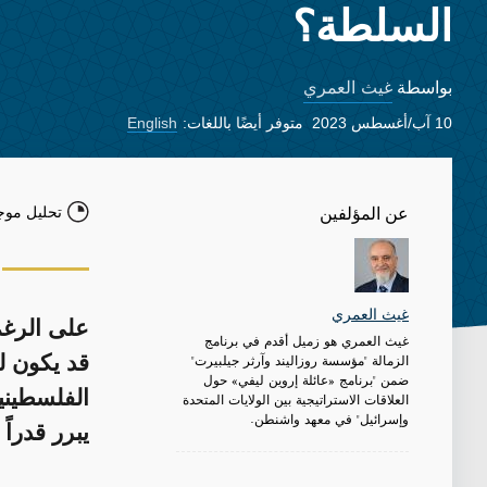
السلطة؟
غيث العمري
بواسطة
10 آب/أغسطس 2023
متوفر أيضًا باللغات:
English
تحليل موج
عن المؤلفين
غيث العمري
على الرغم
غيث العمري هو زميل أقدم في برنامج
الزمالة "مؤسسة روزاليند وآرثر جيلبيرت"
قد يكون ل
ضمن "برنامج «عائلة إروين ليفي» حول
الفلسطينية
العلاقات الاستراتيجية بين الولايات المتحدة
وإسرائيل" في معهد واشنطن.
يبرر قدرا