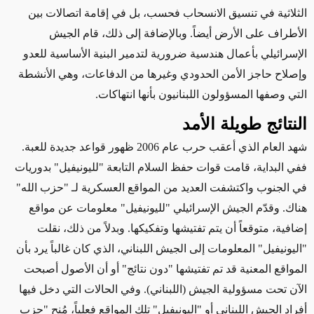
الثلاثية في تنسيق الانسحاب فحسب، بل في إقامة اتصالات بين
الأطراف على الأرض أيضاً. وبالإضافة إلى ذلك، قام الجيش
الإسرائيلي بأعمال هندسية ضرورية لتدمير البنية الأساسية للعدو
وإصلاح حاجز الأمن الحدودي وغيرها من الدفاعات، وهي الأنشطة
التي وصفها المسؤولون اللبنانيون بأنها انتهاكات.
النتائج طويلة الأمد
شهد العام الذي أعقب حرب عام 2006 ظهور قواعد جديدة للعبة.
ففي البداية، قامت قوات حفظ السلام التابعة "لليونيفيل" بدوريات
في الجنوب واكتشفت العديد من المواقع العسكرية لـ "حزب الله"
هناك. وقدّم الجيش الإسرائيلي "لليونيفيل" معلومات عن مواقع
إضافية، متوقعاً أن يتم تفتيشها وتفكيكها. وبدلاً من ذلك، نقلت
"اليونيفيل" المعلومات إلى الجيش اللبناني، الذي كان غالباً يرد بأن
المواقع المعنية قد تم تفتيشها "دون نتائج" أو أن الأصول أصبحت
الآن تحت مسؤولية الجيش (اللبناني). وفي الحالات التي دخل فيها
أفراد الجيش اللبناني أو "اليونيفيل" تلك المواقع فعلياً، مُنح "حزب