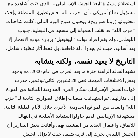
استطلاع مسيّرة تابعة للجيش الإسرائيلي - والذي كنت أشاهده مع
مسؤول دفاع أمريكي - أن "حزب الله" قام بتطويق المنطقة وإخلاء
محتوياتها (ربما صواريخ). وبحلول صباح اليوم التالي، كانت شاحنات
"حزب الله" قد نقلت الحمولة إلى مسجد في النبطية، جنوب
الليطاني. ولم يقم أفراد قوات "اليونيفيل" بزيارة موقع الانفجار إلا
بعد أسابيع، حيث لم يجدوا أدلة قاطعة، بل فقط آثار تنظيف شامل.
التاريخ لا يعيد نفسه، ولكنه يتشابه
تشبه الحالة الراهنة فترة ما بعد الحرب في عام 2006، مع وجود
بعض الاختلافات المهمة. ففي 28 تشرين الثاني/نوفمبر، حذرت
قوات الجيش الإسرائيلي سكان القرى الحدودية اللبنانية من العودة
إلى منازلهم، ثم استهدفت منصات إطلاق الصواريخ التابعة لـ "حزب
الله" والعديد من المواقع الحدودية الأخرى خلال الأيام القليلة التالية،
مستهدفة الإرهابيين الذيم حاولوا استعادة الأسلحة في انتهاك
للاتفاق، واعتقال العديد من المشتبه بهم. وأفادت بعض التقارير أن
الجيش اللبناني تحرك إلى قرية شبعا، حيث لا يزال الجيش