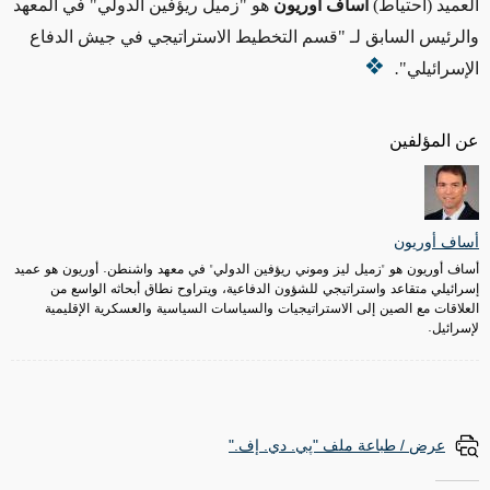
العميد (احتياط)
أساف أوريون
هو "
زميل ريؤفين الدولي"
في المعهد
والرئيس السابق لـ "قسم التخطيط الاستراتيجي في
جيش الدفاع
الإسرائيلي
"
.
عن المؤلفين
أساف أوريون
أساف أوريون هو "زميل ليز وموني ريؤفين الدولي" في معهد واشنطن. أوريون هو عميد
إسرائيلي متقاعد واستراتيجي للشؤون الدفاعية، ويتراوح نطاق أبحاثه الواسع من
العلاقات مع الصين إلى الاستراتيجيات والسياسات السياسية والعسكرية الإقليمية
لإسرائيل.
عرض / طباعة ملف "پي. دي. إف."