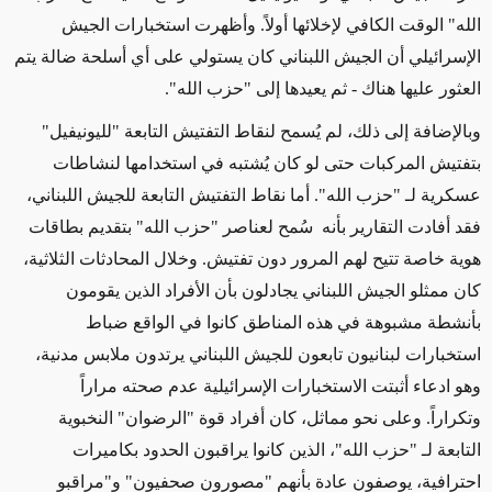
الله" الوقت الكافي لإخلائها أولاً. وأظهرت استخبارات الجيش
الإسرائيلي أن الجيش اللبناني كان يستولي على أي أسلحة ضالة يتم
العثور عليها هناك - ثم يعيدها إلى "حزب الله".
و
بالإضافة إلى ذلك، لم يُسمح لنقاط التفتيش التابعة "لليونيفيل"
بتفتيش المركبات حتى لو كان يُشتبه في استخدامها لنشاطات
عسكرية لـ "حزب الله". أما نقاط التفتيش التابعة للجيش اللبناني،
فقد أفادت التقارير بأنه سُمح لعناصر "حزب الله" بتقديم بطاقات
هوية خاصة تتيح لهم المرور دون تفتيش. وخلال المحادثات الثلاثية،
كان ممثلو الجيش اللبناني يجادلون بأن الأفراد الذين يقومون
بأنشطة مشبوهة في هذه المناطق كانوا في الواقع ضباط
استخبارات لبنانيون تابعون للجيش اللبناني يرتدون ملابس مدنية،
وهو ادعاء أثبتت الاستخبارات الإسرائيلية عدم صحته مراراً
وتكراراً. وعلى نحو مماثل، كان أفراد قوة "الرضوان" النخبوية
التابعة لـ "حزب الله"، الذين كانوا يراقبون الحدود بكاميرات
احترافية، يوصفون عادة بأنهم "مصورون صحفيون" و"مراقبو