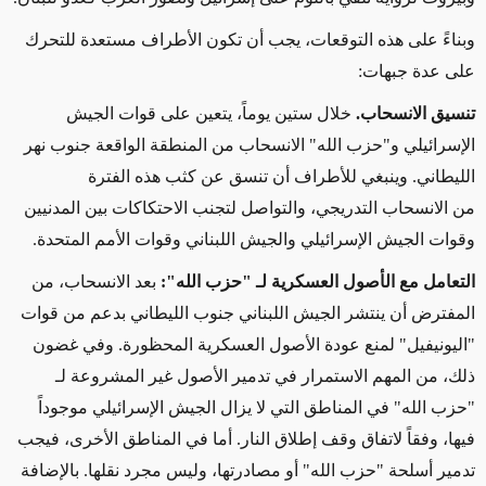
و
بناءً على هذه التوقعات، يجب أن تكون الأطراف مستعدة للتحرك
على عدة جبهات:
تنسيق الانسحاب.
خلال ستين يوماً، يتعين على قوات الجيش
الإسرائيلي و"حزب الله" الانسحاب من المنطقة الواقعة جنوب نهر
الليطاني. وينبغي للأطراف أن تنسق عن كثب هذه الفترة
من الانسحاب التدريجي، والتواصل لتجنب الاحتكاكات بين المدنيين
وقوات الجيش الإسرائيلي والجيش اللبناني وقوات الأمم المتحدة.
التعامل مع
ال
أصول العسكرية
لـ
"حزب الله"
:
بعد الانسحاب، من
المفترض أن ينتشر الجيش اللبناني جنوب الليطاني بدعم من قوات
"اليونيفيل" لمنع عودة الأصول العسكرية المحظورة. وفي غضون
ذلك، من المهم الاستمرار في تدمير الأصول غير المشروعة لـ
"حزب الله" في المناطق التي لا يزال الجيش الإسرائيلي موجوداً
فيها، وفقاً لاتفاق وقف إطلاق النار. أما في المناطق الأخرى، فيجب
تدمير أسلحة "حزب الله" أو مصادرتها، وليس مجرد نقلها. بالإضافة