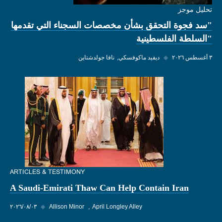
تحليل موجز
"سد فجوة التحقق بشأن مخصصات السجناء التي تقدمها
"السلطة الفلسطينية
٣ أغسطس ٢٠٢٦
◆
ديفيد ماكوفسكي
نافا جولدشتاين
ARTICLES & TESTIMONY
A Saudi-Emirati Thaw Can Help Contain Iran
April Longley Alley
Allison Minor
◆
٠٣‏/٠٨‏/٢٠٢٦