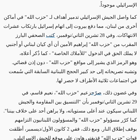
الإسرائيلي موجوداً.
كما واصل الجيش الإسرائيلي تدمير أهداف ل
ـ "
حزب الله" في أماكن
أخرى من لبنان، مما دفع بيروت إلى اتهام إسرائيل بارتكاب عشرات
الانتهاكات. وفي 28 تشرين الثاني/نوفمبر،
كتب
الصحفي البارز
المقرب من "حزب الله" إبراهيم الأمين أن أي كيان لبناني أو أجنبي
لا يملك الحق في الدخول "للأملاك الخاصة" - كما ذُكر أعلاه،
وهو الرمز الذي يشير إلى مواقع "حزب الله" - دون إذن قضائي.
وتشبه تصريحاته إلى حد كبير الحجج اللبنانية السابقة التي سُمعت
في اجتماعات ثلاثية الأطراف لا حصر لها.
و
في غضون ذلك،
صرّح
زعيم "حزب الله"، نعيم قاسم، في
29 تشرين الثاني/نوفمبر بأن "التنسيق بين المقاومة والجيش
اللبناني سيكون عند أعلى مستوياته، ولا يراهن أحد على خلاف بيننا".
كما كرّر مسؤولو "حزب الله" والمسؤولون اللبنانيون التزامهم
بوقف إطلاق النار. ومع ذلك، ففي 2 كانون الأول/ديسمبر، أطلقت
قوات "حزب الله" قذيفتي هاون على موقع للجيش الإسرائيلي،