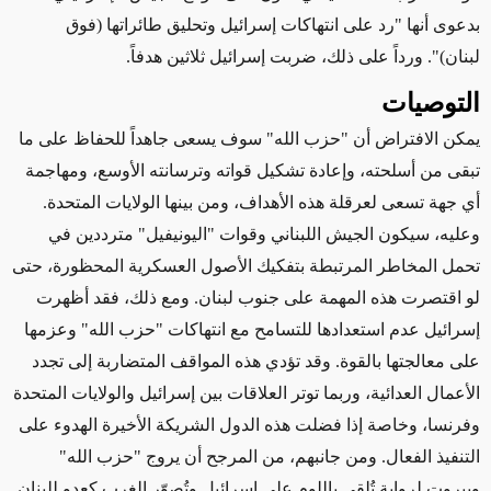
بدعوى أنها "رد على انتهاكات إسرائيل وتحليق طائراتها (فوق
لبنان)". ورداً على ذلك، ضربت إسرائيل ثلاثين هدفاً.
التوصيات
يمكن الافتراض أن
"
حزب الله" سوف يسعى جاهداً للحفاظ على ما
تبقى من أسلحته، وإعادة تشكيل قواته وترسانته الأوسع، ومهاجمة
أي جهة تسعى لعرقلة هذه الأهداف، ومن بينها الولايات المتحدة.
وعليه، سيكون الجيش اللبناني وقوات "اليونيفيل" مترددين في
تحمل المخاطر المرتبطة بتفكيك الأصول العسكرية المحظورة، حتى
لو اقتصرت هذه المهمة على جنوب لبنان. ومع ذلك، فقد أظهرت
إسرائيل عدم استعدادها للتسامح مع انتهاكات "حزب الله" وعزمها
على معالجتها بالقوة. وقد تؤدي هذه المواقف المتضاربة إلى تجدد
الأعمال العدائية، وربما توتر العلاقات بين إسرائيل والولايات المتحدة
وفرنسا، وخاصة إذا فضلت هذه الدول الشريكة الأخيرة الهدوء على
التنفيذ الفعال. ومن جانبهم، من المرجح أن يروج "حزب الله"
وبيروت لرواية تُلقي باللوم على إسرائيل وتُصوّر الغرب كعدو للبنان.