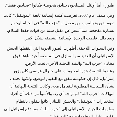
طيور"، أما أولئك المسلحون ببنادق هجومية فكانوا "صيادين فقط".
وفي صيف عام 2007، تعرضت كتيبة إسبانية تابعة "لليونيفيل" كانت
تقوم بدورية بالقرب من معقل لـ "حزب الله" في الخيام لهجوم
بسيارة مفخخة، مما أسفر عن مقتل ستة من قوات حفظ السلام.
وبعد ذلك، قلصت الوحدة الإسبانية أنشطته بشكل كبير.
وفي السنوات اللاحقة، أظهرت الصور الجوية التي التقطها الجيش
الإسرائيلي أن العديد من المنازل في المنطقة أُعيد بناؤها فوق
مخابئ "حزب الله" والبنية التحتية الأخرى تحت الأرض.
وعندما عَرَضتُ هذه المعلومات على جنرال فرنسي كان يزور
إسرائيل، قال إن حكومته تتفق مع التقييم للوضع، ولكنها تختلف
بشأن السياسة المطلوبة للتعامل معه. وكانت النتيجة النهائية أن
انتهاكات "حزب الله" لم تواجه أي رد. والأسوأ من ذلك، أن أفراد
استخبارات "اليونيفيل" والجيش اللبناني كانوا ينقلون بانتظام
معلومات الجيش الإسرائيلي إلى "حزب الله"، مما دفع إسرائيل إلى
تقليص تبادل المعلومات مع "اليونيفيل".