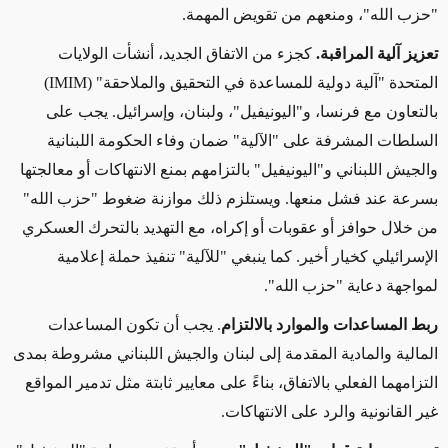
"حزب الله"، ومنعهم من تقويض المهمة.
تعزيز آلية المراقبة.
كجزء من الاتفاق الجديد، أنشأت الولايات
المتحدة "آلية دولية للمساعدة في التحقيق والملاحقة" (
IMIM
)
بالتعاون مع فرنسا، و"اليونيفيل"، ولبنان، وإسرائيل. يجب على
السلطات المشرفة على "الآلية" ضمان وفاء الحكومة اللبنانية
والجيش اللبناني و"اليونيفيل" بالتزامهم بمنع الانتهاكات أو معالجتها
بسرعة عند فشل منعها. ويستلزم ذلك موازنة ضغوط "حزب الله"
من خلال حوافز أو عقوبات أو إكراه، مع التهديد بالتحرك العسكري
الإسرائيلي كخيار أخير. كما ينبغي "للآلية" تنفيذ حملة إعلامية
لمواجهة دعاية "حزب الله".
ربط المساعدات والموارد بالالتزام
. يجب أن تكون المساعدات
المالية والمادية المقدمة إلى لبنان والجيش اللبناني مشروطة بمدى
التزامهما الفعلي بالاتفاق، بناءً على معايير ثابتة مثل تدمير المواقع
غير القانونية والرد على الانتهاكات.