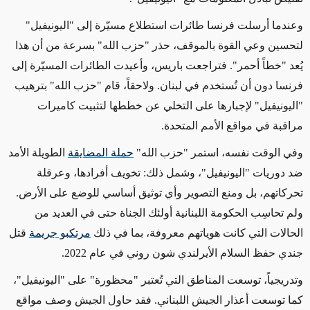
وعندما أرسلت فرنسا طائرات استطلاع مسيّرة إلى "اليونيفيل"
لتحسين وعي القوة بالموقف، حذر "حزب الله" بسرعة من أن هذا
يُعد "خطاً أحمر". فتراجعت باريس، وأعيدت الطائرات المسيّرة إلى
فرنسا دون أن تُستخدم في لبنان. ولاحقاً، قام "حزب الله" بترهيب
"اليونيفيل" لإجبارها على التخلي عن خططها لتثبيت كاميرات
مراقبة في مواقع الأمم المتحدة.
وفي الوقت نفسه، استمر
"
حزب الله"
حملة المضايقة
الطويلة الأمد
ضد دوريات "اليونيفيل"، وشمل ذلك: تخويف أفرادها، وعرقلة
تحركاتهم، بل ومنع التصوير وأي توثيق أساسي للوضع على الأرض.
ولم تحاسِب الحكومة اللبنانية أولئك الجناة حتى في العديد من
الحالات التي كانت هوياتهم معروفة، بما في ذلك
مرتكبو جريمة
قتل
جندي حفظ السلام الأيرلندي شون روني في عام 2022.
و
تدريجياً، توسعت المناطق التي تُعتبر "محظورة" على "اليونيفيل"،
كما توسعت أعذار الجيش اللبناني. فقد حاول الجيش وصف مواقع