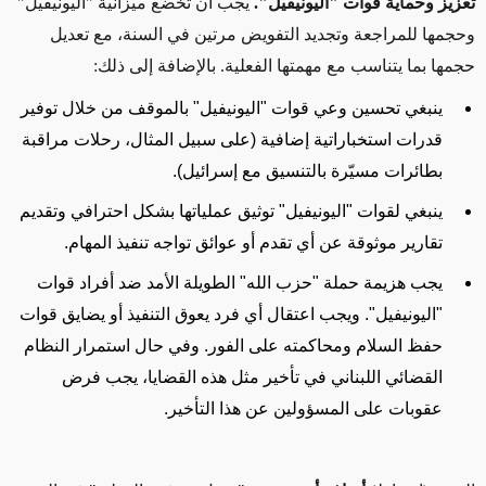
تعزيز وحماية قوات "اليونيفيل".
يجب أن تخضع ميزانية "اليونيفيل"
وحجمها للمراجعة وتجديد التفويض مرتين في السنة، مع تعديل
حجمها بما يتناسب مع مهمتها الفعلية. بالإضافة إلى ذلك:
ينبغي تحسين وعي قوات
"
اليونيفيل" بالموقف من خلال توفير
قدرات استخباراتية إضافية (على سبيل المثال، رحلات مراقبة
بطائرات مسيّرة بالتنسيق مع إسرائيل).
ينبغي لقوات "اليونيفيل" توثيق عملياتها بشكل احترافي وتقديم
تقارير موثوقة عن أي تقدم أو عوائق تواجه تنفيذ المهام.
يجب هزيمة حملة "حزب الله" الطويلة الأمد ضد أفراد قوات
"اليونيفيل". ويجب اعتقال أي فرد يعوق التنفيذ أو يضايق قوات
حفظ السلام ومحاكمته على الفور. وفي حال استمرار النظام
القضائي اللبناني في تأخير مثل هذه القضايا، يجب فرض
عقوبات على المسؤولين عن هذا التأخير.