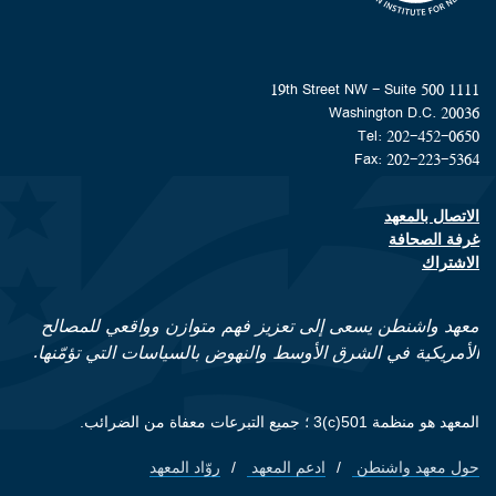
1111 19th Street NW - Suite 500
Washington D.C. 20036
Tel: 202-452-0650
Fax: 202-223-5364
الاتصال بالمعهد
Footer contact links
غرفة الصحافة
الاشتراك
معهد واشنطن يسعى إلى تعزيز فهم متوازن وواقعي للمصالح
الأمريكية في الشرق الأوسط والنهوض بالسياسات التي تؤمّنها.
المعهد هو منظمة 501(c)3 ؛ جميع التبرعات معفاة من الضرائب.
حول معهد واشنطن
ادعم المعهد
روّاد المعهد
Footer quick links