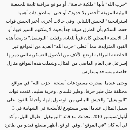
"حزب الله" بأنها "ملكية خاصة"، أو مواقع مراقبة تابعة للجمعية
البيئية المزيفة "أخضر بلا حدود"، أو حتى "مناطق ذات أهمية
استراتيجية" للجيش اللبناني. وفي حالات أخرى، أخبر الجيش قوات
حفظ السلام بأن الطرق ضيقة جداً بحيث لا يمكنهم السير فيها، أو
أن الاستياء المحلي كان قوياً للغاية. وقبلت "اليونيفيل" تدريجياً هذه
القيود المتزايدة، مما أعطى "حزب الله" العديد من المواقع غير
الخاضعة للمراقبة لوضع الآلاف من الأصول العسكرية التي دمرتها
إسرائيل في العام الماضي من القتال. وشملت هذه المواقع منازل
خاصة ومساجد ومدارس.
وحتى عندما انفجرت مستودعات أسلحة "حزب الله" في مواقع
مختلفة مثل طير حرفا، وطير فلساي، وخربة سليم، مُنعت قوات
"اليونيفيل" والجيش اللبناني من الوصول إليها، وأحياناً بالقوة. على
سبيل المثال، عندما انفجر مستودع للأسلحة في الشهابية في 3
أيلول/سبتمبر 2010، تحدثتُ مع قائد "اليونيفيل" طوال الليل، وأكد
لي أنه كان "في الموقع". وفي الواقع، أظهر مقطع فيديو من طائرة