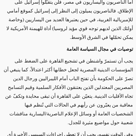
أما الناصريون واليساريون في مصر، فلن يتقبّلوا إسرائيل على
الإطلاق. فالناصريون يميلون إلى النظر إلى إسرائيل كموقع أمامي
للإمبريالية الغربية، في حين يعتبرها العديد من اليساريين (وخاصة
أولئك الذين لديهم توجه قوي مؤيد لروسيا) أداة للهيمنة الأمريكية لا
يمكن تحمّلها في الشرق الأوسط.
توصيات في مجال السياسة العامة
يجب أن تستمرّ واشنطن في تشجيع القاهرة على الضغط على
المؤسسات الدينية المصرية لجعل خطابها أكثر اعتدالاً، كما ينبغي أن
تصرّ على الحكومة بأن تفتح الباب أمام الليبراليين ورجال الدين
المصريين المعتدلين الذين يعتنقون الأفكار السلمية وقيم التسامح
تجاه الأقليات الدينية. يتعيّن على القاهرة أن تبقى محايدة وتكفّ عن
معاقبة من يعبّرون عن رأيهم في الحالات التي تُنظم فيها
الشخصيات العامة أو وسائل الإعلام الناصرية/اليسارية مناقشات
شعبية حول مواضيع مثيرة للجدل.
وفي الوقت نفسه، يجب أن لا تعطي إجراءات السيسي الأخيرة أي