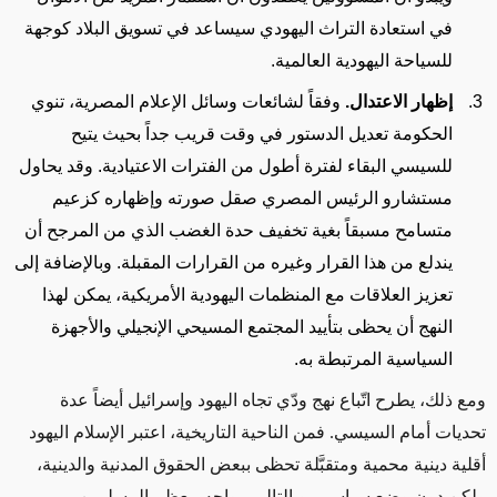
في استعادة التراث اليهودي سيساعد في تسويق البلاد كوجهة
للسياحة اليهودية العالمية.
إظهار الاعتدال.
وفقاً لشائعات وسائل الإعلام المصرية، تنوي
الحكومة تعديل الدستور في وقت قريب جداً بحيث يتيح
للسيسي البقاء لفترة أطول من الفترات الاعتيادية. وقد يحاول
مستشارو الرئيس المصري صقل صورته وإظهاره كزعيم
متسامح مسبقاً بغية تخفيف حدة الغضب الذي من المرجح أن
يندلع من هذا القرار وغيره من القرارات المقبلة. وبالإضافة إلى
تعزيز العلاقات مع المنظمات اليهودية الأمريكية، يمكن لهذا
النهج أن يحظى بتأييد المجتمع المسيحي الإنجيلي والأجهزة
السياسية المرتبطة به.
ومع ذلك، يطرح اتّباع نهج ودّي تجاه اليهود وإسرائيل أيضاً عدة
تحديات أمام السيسي. فمن الناحية التاريخية، اعتبر الإسلام اليهود
أقلية دينية محمية ومتقبَّلة تحظى ببعض الحقوق المدنية والدينية،
ولكن دون وضع سياسي. وبالتالي، يواجه معظم المسلمين