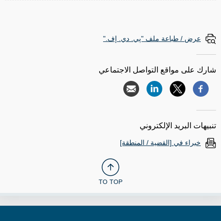
عرض / طباعة ملف "پي. دي. إف."
شارك على مواقع التواصل الاجتماعي
تنبيهات البريد الإلكتروني
خبراء في [القضية / المنطقة]
TO TOP