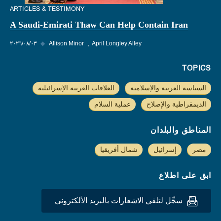
ARTICLES & TESTIMONY
A Saudi-Emirati Thaw Can Help Contain Iran
April Longley Alley
Allison Minor
◆
٠٣‏/٠٨‏/٢٠٢٦
TOPICS
السياسة العربية والإسلامية
العلاقات العربية الإسرائيلية
الديمقراطية والإصلاح
عملية السلام
المناطق والبلدان
مصر
إسرائيل
شمال أفريقيا
ابق على اطلاع
سجِّل لتلقي الاشعارات بالبريد الألكتروني