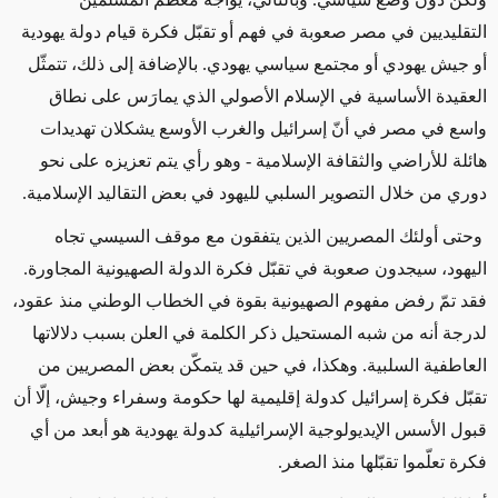
التقليديين في مصر صعوبة في فهم أو تقبّل فكرة قيام دولة يهودية
أو جيش يهودي أو مجتمع سياسي يهودي. بالإضافة إلى ذلك، تتمثّل
العقيدة الأساسية في الإسلام الأصولي الذي يمارَس على نطاق
واسع في مصر في أنّ إسرائيل والغرب الأوسع يشكلان تهديدات
هائلة للأراضي والثقافة الإسلامية - وهو رأي يتم تعزيزه على نحو
دوري من خلال التصوير السلبي لليهود في بعض التقاليد الإسلامية.
وحتى أولئك المصريين الذين يتفقون مع موقف السيسي تجاه
اليهود، سيجدون صعوبة في تقبّل فكرة الدولة الصهيونية المجاورة.
فقد تمّ رفض مفهوم الصهيونية بقوة في الخطاب الوطني منذ عقود،
لدرجة أنه من شبه المستحيل ذكر الكلمة في العلن بسبب دلالاتها
العاطفية السلبية. وهكذا، في حين قد يتمكّن بعض المصريين من
تقبّل فكرة إسرائيل كدولة إقليمية لها حكومة وسفراء وجيش، إلّا أن
قبول الأسس الإيديولوجية الإسرائيلية كدولة يهودية هو أبعد من أي
فكرة تعلّموا تقبّلها منذ الصغر.