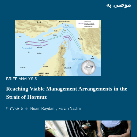
موصى به
BRIEF ANALYSIS
Reaching Viable Management Arrangements in the
Strait of Hormuz
Farzin Nadimi
Noam Raydan
◆
٠٥‏/٠٨‏/٢٠٢٦