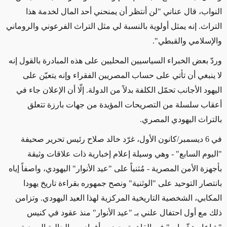
النواب، قال عناني "لن أنتظر أن يمنحني أحد المال لخدمة هذا
التراث. إنه يمثل أولوية بالنسبة لي مثل التراث الفرعوني والروماني
والإسلامي والقبطي".
وردّ بعض الخبراء السياسيين المحليين على هذه المبادرة بالقول إنه
لا ينبغي أن تأتي على حساب المصريين الفقراء وإنه يتعيّن على
اليهود الأجانب تحمّل الكلفة بدلاً من الدولة. إلّا أن الإعلان جاء في
أعقاب سلسلة من التصريحات المؤيدة من جهات بارزة تتعلق
بالتراث اليهودي المصري.
في 6 ديسمبر/كانون الأول، غرّد خالد صلاح رئيس تحرير صحيفة
"اليوم السابع" - وهي وسيلة إعلام إخبارية ذات علاقات وثيقة
بأجهزة الأمن المصرية - مُثنياً على "عيد الأنوار" اليهودي، واصفاً إياه
بانتصار التوحيد على "الوثنية" ونصح جمهوره بقراءة تاريخ يهودا
المكابي، الشخصية التاريخية المركزية لهذا العيد اليهودي. وتزامن
ذلك مع أول احتفال علني بـ "عيد الأنوار" منذ عقود في كنيس