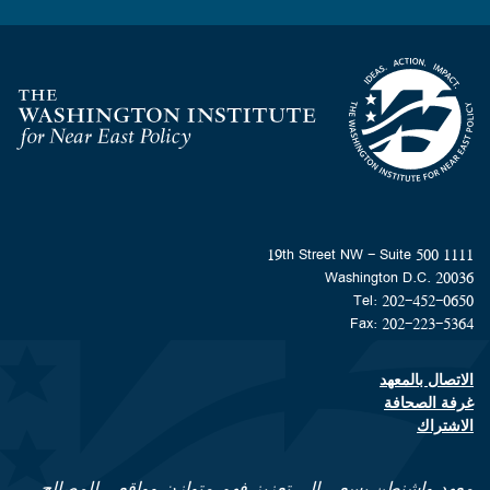
Homepage
1111 19th Street NW - Suite 500
Washington D.C. 20036
Tel: 202-452-0650
Fax: 202-223-5364
الاتصال بالمعهد
Footer contact links
غرفة الصحافة
الاشتراك
معهد واشنطن يسعى إلى تعزيز فهم متوازن وواقعي للمصالح