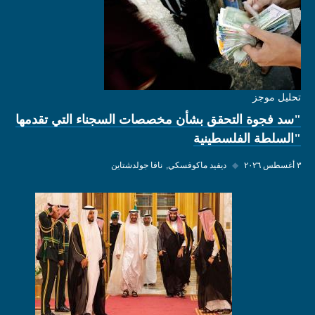
تحليل موجز
"سد فجوة التحقق بشأن مخصصات السجناء التي تقدمها
"السلطة الفلسطينية
٣ أغسطس ٢٠٢٦
◆
ديفيد ماكوفسكي
نافا جولدشتاين