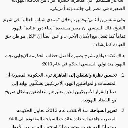
"شاعار هشّمايم" في القاهرة، حضره أفراد من الجالية اليهودية
الصغيرة في مصر إلى جانب وفد أمريكي.
وفي 4 تشرين الثاني/نوفمبر، وخلال "منتدى شباب العالم" في شرم
الشيخ، قال السيسي إن مصر مستعدة "لبناء دور عبادة" لليهود
تماماً كما تفعل مع الأديان الأخرى. وأعلن أيضاً أنّ "لكل مواطن حق
العبادة كما يشاء".
هناك ثلاثة دوافع تشرح بصورة أفضل خطاب الحكومة الإيجابي تجاه
اليهود منذ تولي السيسي الحكم في عام 2013:
تحسين نظرة واشنطن إلى القاهرة.
ترى الحكومة المصرية أن
المنظمات والمواطنين اليهود الأمريكيين يشكّلون بوابة إلى
صناع القرار الأمريكيين الذين تعتبرهم متعاطفين بشكل صريح
مع القضايا اليهودية.
تعزيز السياحة.
منذ الانقلاب عام 2013، تحاول الحكومة
المصرية جاهدة استعادة عائدات السياحة المفقودة إلى البلاد.
ويبدو أنّ المسؤولين يعتقدون أنّ استثمار المزيد من الأموال