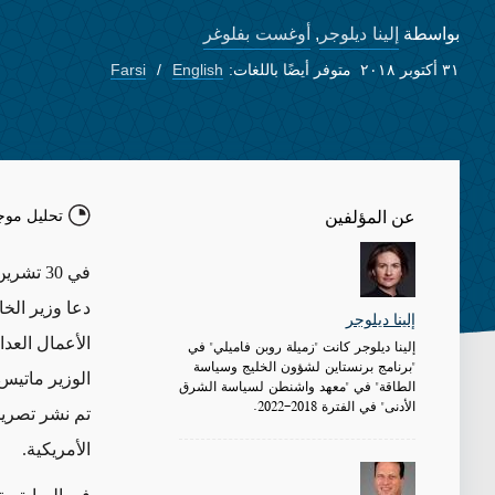
إلينا ديلوجر
أوغست بفلوغر
بواسطة
,
٣١ أكتوبر ٢٠١٨
متوفر أيضًا باللغات:
English
Farsi
تحليل موج
عن المؤلفين
في 30 ت
دعا وزير الخ
إلينا ديلوجر
الأعمال العد
إلينا ديلوجر كانت "زميلة روبن فاميلي" في
"برنامج برنستاين لشؤون الخليج وسياسة
الوزير ماتيس 
الطاقة" في "معهد واشنطن لسياسة الشرق
الأدنى" في الفترة 2018-2022.
تم نشر تصري
الأمريكية.