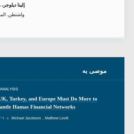
إلينا ديلوجر
،
ه
واشنطن. الم
موصى به
 ANALYSIS
UK, Turkey, and Europe Must Do More to
antle Hamas Financial Networks
Matthew Levitt
Michael Jacobson
◆
٠٦‏/٠٨‏/٢٠٢٦