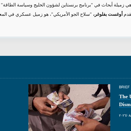
ي زميلة أبحاث في "برنامج برنستاين لشؤون الخليج وسياسة الطاقة" 
قدم
أوغست بفلوغر،
"سلاح الجو الأمريكي"، هو زميل عسكري في المعه
BRIEF
The 
Dism