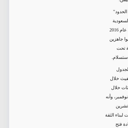
الحدود"
السعودية
فحسب أم يشملان الحدود البحرية ككل. وبما أنه سبق للسعودية والحوثيين أن أنشأوا عام 2016
وا جاهزين
ة تحت
استسلام.
الجدول
يفيث خلال
ثات خلال
وفمبر، وأنه
 تكون المحادثات جاريةً أو مقررةً بحلول ذاك الوقت. وفي بيان أصدره في 31 تشرين
 لبناء الثقة
دة فتح