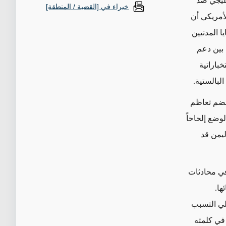
خليجي ضد
خبراء في [القضية / المنطقة]
لأمريكي أن
ا المدنيين
 بين دعم
باراتية
لبالستية.
م تعاظم
وضع إلحاحاً
ليمن قد
في محادثات
ها.
لي التسبب
 في كلمته