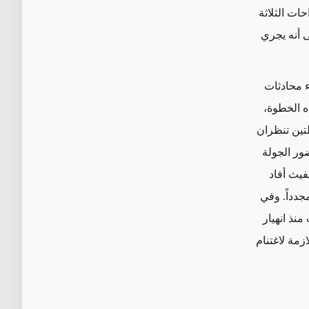
حات الثلاثة
ى أنه يجري
ء محادثات
ه الخطوة،
تين تنظران
ور الجولة
فيث أفاد
جدداً. وفي
نذ انهيار
 اللازمة لاغتنام