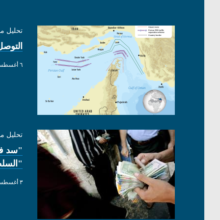
تحليل م
التوصل
٦ أغسطس ٢٠٢٦
تحليل م
"سد فج
"السلط
٣ أغسطس ٢٠٢٦