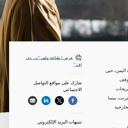
عرض / طباعة ملف "پي. دي.
إف."
ة اليمن، حين
 وقف
شارك على مواقع التواصل
صريحات
الاجتماعي
رنت، بينما
خارجية
تنبيهات البريد الإلكتروني