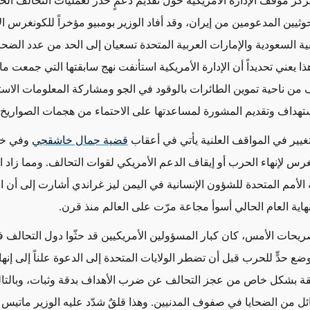
ركز موقف الإدارة الأمريكية حول تقديم دعمٍ حذر لعمليات التحالف ال
وثيين المدعومين من إيران، وقد أفاد الوزير بومبيو مؤخراً للكونغرس ا
ية السعودية والإمارات العربية المتحدة تسعيان إلى الحد من عدد الضحاي
ذا يعني تحديداً أن الإدارة الأمريكية استأنفت نهج سابقتها التي جمعت ما
 من ناحية تموين الطائرات بالوقود في الجو ومشاركة المعلومات الاستخ
استهداف وتقديم المشورة لمساعدتها على الاحتماء من هجمات الصواريخ ا
تغيير في المواقف العلنية يأتي في أعقاب
قضية جمال خاشقجي
وفي خض
س لإنهاء الحرب أو إيقاف الدعم الأمريكي لقوات التحالف. ومما زاد ال
 الأمم المتحدة للشؤون الإنسانية في اليمن ليز غراندي أشارت إلى أن ا
هاية العام الحالي أسوأ مجاعة مرّت على العالم منذ قرن.
يحات الأمس، كان كبار المسؤولين الأمريكيين قد حثّوا دول التحالف 
 حدٍّ للحرب قبل أن تضطر الولايات المتحدة إلى الدعوة علناً إلى إنهائ
ة بشكل خاص من عجز التحالف عن ضرب الأهداف بدقة وثبات، وبالتا
ئل من الضحايا في صفوف المدنيين. وهذا قلقٌ شدّد عليه الوزير ماتيس