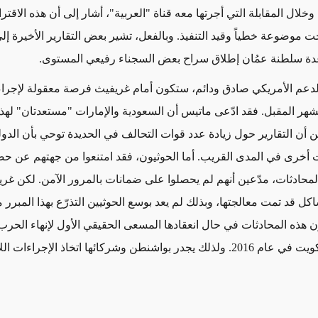
خلال المقابلة التي أجرتها معه قناة "العربية"، أشار إلى أن هذه الاقترا
ت موضوعة خطياً وقيد التنفيذ. وبالفعل، تشير بعض التقارير الأخيرة إل
عدة سلطنة عمُان إطلاق سراح بعض السجناء رفيعي المستوى.
الدعم الأمريكي صادق ودائم، ستكون أمام غريفيث فرصة معقولة لإجرا
شهر المقبل. فقد ادّعى ماتيس أن السعودية والإمارات "مستعدتان" لهذ
 أن التقارير حول زيادة عدد قوات التحالف في الحديدة توحي بأن الدول
رى في المدى القريب. أما الحوثيون، فقد امتنعوا من جهتهم عن حض
لمحادثات، مدّعين أنهم لم يحصلوا على ضمانات بالمرور الآمن. لكن غري
كل قد تمت معالجتها، وبذلك لم يعد بوسع الحوثيين التذرّع بهذا المبرر م
 هذه المحادثات في حال انعقادها المسعى الحقيقي الأول لإنهاء الحرب م
مفاوضات الكويت في عام 2016. ولذلك يجدر بواشنطن وشركائها اتخاذ الإجراءات