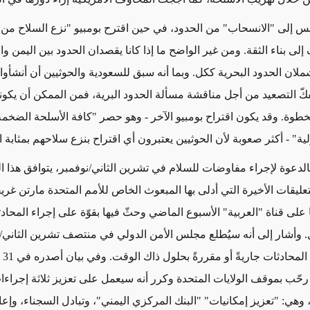
يس إلى "الانسحاب" من الحدود، في حين اقترح بومبيو "نزع السلاح من 
ى بناء الثقة. ومن غير الواضح ما إذا كانا يقصدان الحدود بين اليمن و
بفكّ التصعيد من أجل مناقشة مسألة الحدود البرية، فمن الممكن أن يكون
لخطوة. وقد يكون اقتراح بومبيو الآخر - وهو حصر "كافة الأسلحة الضخم
لية" - أكثر صعوبة لأن الحوثيين يعتبرون أي اقتراح بنزع سلاحهم بمثابة 
بالدعوة لإجراء مفاوضات للسلام في تشرين الثاني/نوفمبر، يتوافق هذا 
تعليقات الأخيرة التي أدلى بها المبعوث الخاص للأمم المتحدة مارتن غر
 على قناة "العربية" الأسبوع الماضي وحثّ فيها بقوّة على إجراء المحاد
. وأشار إلى أنه سيُطلع مجلس الأمن الدولي في منتصف تشرين الثاني/ن
يريد أن
 رحّب بموقف الولايات المتحدة وكرر أنه سيعمل على تعزيز ثلاثة إجراءات
وهي: "تعزيز إمكانيات" "البنك المركزي اليمني"، وتبادل السجناء، وإعا