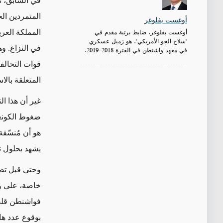
في السابق، ت
المتمردين الح
أوغست بفلوغر
أوغست بفلوغر، ضابط برتبة مقدم في
المملكة العرب
"سلاح الجو الأمريكي"، هو زميل عسكري
في النزاع. وه
في معهد واشنطن في الفترة 2018-2019.
قوات التحالف
المتعلقة بال
غير أن هذا ال
ضغوط الكونغر
هو أن مُنسّقة
يشهد بحلول ن
وحتى قبل تصر
خاصة، على وضع
فواشنطن قلق
بوقوع عدد ها