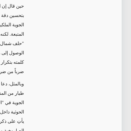
حين قال إن ال
بتحسين دقة أ
الجوية الملكي
المتبعة. لكنه
"حلف شمال الأ
الوصول إلى ه
كلمته بتكرار 
ضرباً من ضر
وبالمثل، دعا
طيار من المن
الجوية في "ال
الحوثية داخل
يأتِ على ذكر
الصاروخية من