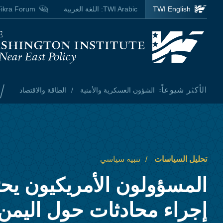
Skip to main content
TWI English
TWI Arabic:
اللغة العربية
ikra Forum
Homepage
/
الأكثر شيوعاً:
الشؤون العسكرية والأمنية
الطاقة والاقتصاد
تحليل السياسات
تنبيه سياسي
المسؤولون الأمريكيون يح
إجراء محادثات حول اليمن