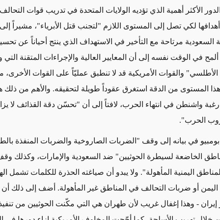
دور الأكثر أهمية الذي تؤديه الولايات المتحدة في تدريب قوات التحالف
هدافها لكي تصل إلى المستوى اللازم "لتجنب قتل الأبرياء"، مشيراً إلى
ة السعودية مرتاحة مع التأخير في الاستهداف الذي ينتج أحياناً عن تحسي
 ألمح في الوقت نفسه إلى أن المعايير العالية والإجراءات المتقنة التي
طلسي" والقوات الأمريكية قد لا تنطبق عمليّاً على القوات الأخرى، مع
ذا المستوى من الدقة استغرق عقوداً طويلة لتحقيقه. والأهم من ذلك هو
رغبة واشنطن في انتهاء الحرب، لافتاً إلى أن "تحسّن دقة القذائف لا يزا
وب الحرب".
 بومبيو في بيانه إلى وقف "الضربات الصاروخية والضربات المنفذة بالط
اطق الخاضعة لسيطرة الحوثيين" ضد السعودية والإمارات، وكذلك وق
مناطق اليمنية المأهولة". ولا يبدو أن صياغته الحذرة للكلمات تشمل ال
 اليمن أو ضربات التحالف في المناطق غير المأهولة. أضف إلى ذلك أن ب
 إيران - وهذا إغفال غريب لأن طهران هي التي مكّنت الحوثيين من تنفي
 خلال تهريب الأسلحة، كما أجّجت المخاوف الأمريكية إزاء دورها في ال