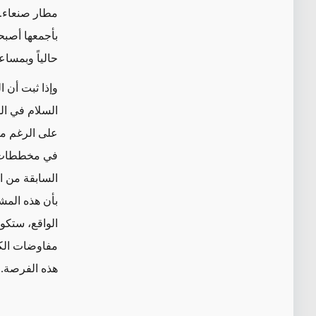
مطار صنعاء. و
بأجمعها أصبح
حالياً وبمسا
وإذا ثبت أن 
السلام في ال
على الرغم من
في مخططات أخ
السابقة من ا
بأن هذه المشا
الواقع، ستكون
هذه الفرصة.