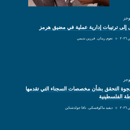
وجز
 إلى ترتيبات إدارية عملية في مضيق هرمز
◆
نعوم ريدان
فرزين نديمي
وجز
وة التحقق بشأن مخصصات السجناء التي تقدمها
ة الفلسطينية
◆
ديفيد ماكوفسكي
نافا جولدشتاين