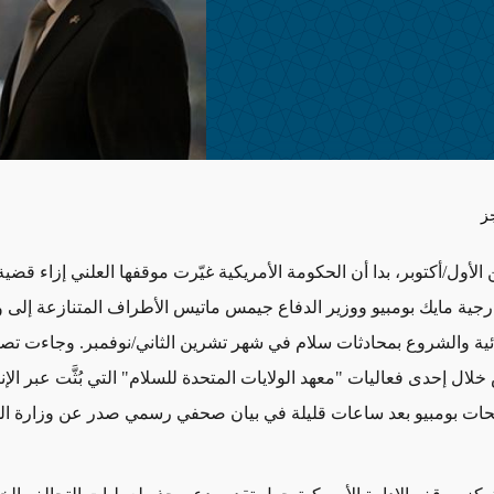
ز
شرين الأول/أكتوبر، بدا أن الحكومة الأمريكية غيّرت موقفها العلني إزاء قضي
ارجية مايك بومبيو ووزير الدفاع جيمس ماتيس الأطراف المتنازعة إلى
ائية والشروع بمحادثات سلام في شهر تشرين الثاني/نوفمبر. وجاءت ت
خلال إحدى فعاليات "معهد الولايات المتحدة للسلام" التي بُثَّت عبر الإنت
حات بومبيو بعد ساعات قليلة في بيان صحفي رسمي صدر عن وزارة ال