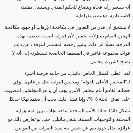
أنه سيغير رأيه فجأة وينصاع للحكم المدني ويستبدل ذهنيته
الاستبدادية بذهنية ديمقراطية.
لا يستحق أي قدر من التعاون في مكافحة الإرهاب أو جهود مكافحة
الهجرة القيام بتنازلات لحفتر، لأن قدراته ليست عظيمة بهذه
الدرجة. فضلًا عن ذلك، يشير رفضه المستمر للتوقف عن دعم
قوات مجموعة فاغنر في المنطقة الخاضعة لسيطرته إلى أنه لا
يصلح كشريك محتمل.
لقد أعطى الممثل الخاص، باثيلي، من جانبه فرصة أخيرة
لـ"المجلس الأعلى للدولة" ومجلس النواب لحل نزاعاتهما. وفي
خطابه القادم أمام مجلس الأمن، يجب أن يدعو المجلسَين للتصويت
على اتفاق "لجنة 6+6"، وإذا فشل ذلك، يجب أن يعتمد نهجًا جديدًا.
تشكل دائمًا بعثات الأمم المتحدة ساحة تجاذب بين المسؤولية
المحلية والتوجيهات العملية. ينبغي بباثيلي، حتى لو تعارض ذلك مع
غرائزه، بذل جهود تنم عن حسن نية لسد الثغرات بين القوانين