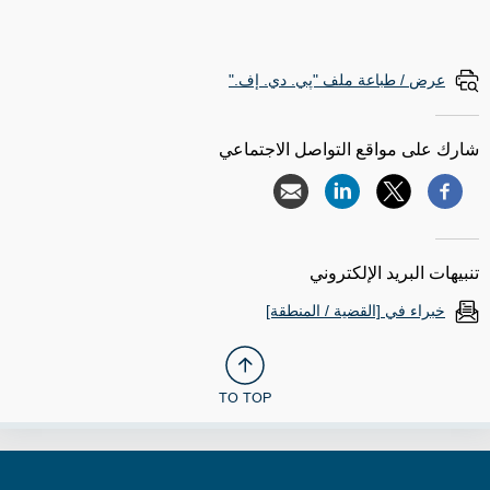
عرض / طباعة ملف "پي. دي. إف."
شارك على مواقع التواصل الاجتماعي
تنبيهات البريد الإلكتروني
خبراء في [القضية / المنطقة]
TO TOP