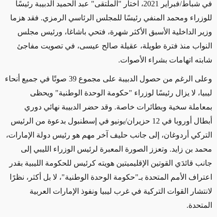
في شباط/فبراير 2021، اختار "الملتقى" عبد الحميد الدبيبة رئيسًا
للوزراء ومحمد المنفي رئيسًا للمجلس الرئاسي الرمزي. فقد هزما
وزير الداخلية الأسبق الأكثر شهرة، فتحي باشاغا، ورئيس مجلس
النواب منذ فترة طويلة، عقيلة صالح عيسى، في تصويت مفاجئ
شابته اتهامات بشراء الأصوات.
وعلى الرغم من حصول
ال
دبيبة على مجموع 39 صوتًا في جميع أنحاء
ليبيا، لا يزال رئيسًا لوزراء "حكومة الوحدة الوطنية" ويحظى
بمعاملة سخية وبطائرات خاصة. وقد حضر
ال
دبيبة نهائي دوري
أبطال أوروبا في 12 حزيران/يونيو في إسطنبول بدعوة من الرئيس
التركي أردوغان، إلى جانب حليف آخر مهم هو رئيس دولة الإمارات،
محمد بن زايد. وتعزز الصورة المعبرة لرئيس الوزراء الليبي إلى
جانب قائدَي القوتين الإقليميتين هويته كرئيس للحكومة الليبية بقدر
اعتراف الأمم المتحدة بـ"حكومة الوحدة الوطنية"، لا بل أكثر، نظرًا
لانتشار القوات التركية في غرب ليبيا ونفوذ الإمارات العربية
المتحدة.