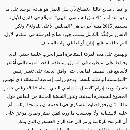
وأعطى صالح غالبًا الانطباع بأن شل العمل هو هدفه الوحيد على ما
يبدو. لقد أنشأ "الاتفاق السياسي الليبي" الموقّع في كانون الأول/
ديسمبر 2015 هيئة أخرى، هي "المجلس الأعلى للدولة"، ولكن
الاتفاق لم يُنفَّذ بالكامل بسبب جهود صالح لعرقلته في المقام الأول،
التي عاقبته عليها إدارة أوباما في نهاية المطاف.
ويهيمن على هذه الفرقة المتنافرة أمير الحرب خليفة حفتر، الذي
يحافظ على سيطرته في الشرق ومنطقة النفط المهمة التي أغلقها
لأسابيع في الصيف الماضي حتى وافق الدبيبة على تغيير رئيس
"المؤسسة الوطنية للنفط" ودفع رواتب إضافية للمنطقة (أي لجيش
حفتر). ومنذ إبرام "الاتفاق السياسي الليبي" لعام 2015، رفض حفتر
الخضوع للسيطرة المدنية. وتدور النسخة الحالية من النقاش حول
ما إذا كان يحق لضابط عسكري في الخدمة أن يترشح للرئاسة أم
عليه الاستقالة أولًا. وبحسب ما ورد، اتفق حفتر وصالح مؤخرًا على
أن الترشح للرئاسة يرمز إلى خلع الزي العسكري الذي يمكن
ارتداؤه مجددًا في حال خسارة الانتخابات، وهو شرط غامض من