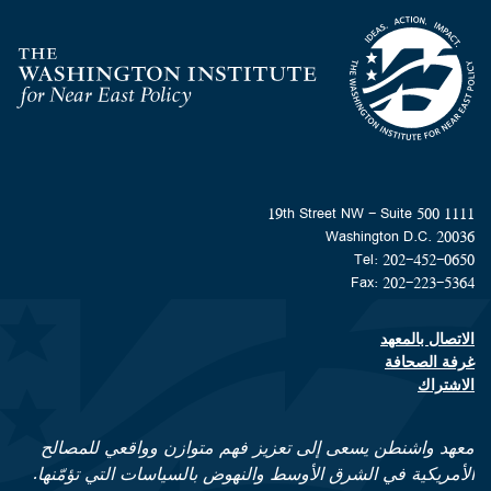
Homepage
1111 19th Street NW - Suite 500
Washington D.C. 20036
Tel: 202-452-0650
Fax: 202-223-5364
الاتصال بالمعهد
Footer contact links
غرفة الصحافة
الاشتراك
معهد واشنطن يسعى إلى تعزيز فهم متوازن وواقعي للمصالح
الأمريكية في الشرق الأوسط والنهوض بالسياسات التي تؤمّنها.