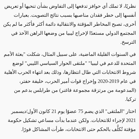
نظريًا، لا تملك أي حوافز تدفعها إلى التفاوض بشأن تنحيها أو تعريض
أنفسها إلى خطر فقدان مناصبها بسبب نتائج التصويت. بعبارات
أخرى، تصبح المخاطر المؤقتة والانتقالية دائمة أكثر فأكثر ما لم يكن
المجتمع الدولي مستعدًا لإخراج ليبيا من وضعها الراهن الآخذ في
الترسخ.
في السنوات القليلة الماضية، على سبيل المثال، شكلت "بعثة الأمم
المتحدة للدعم في ليبيا" "ملتقى الحوار السياسي الليبي" لوضع
شروط الانتخابات التي طال انتظارها، وذلك بعد انتهاء الحرب الأهلية
في عام 2019-2020 وإخراج قوات أمير الحرب، خليفة حفتر،
(المدعومة من مرتزقة مجموعة فاغنر) من طرابلس بدعم من
تركيا.
اختار "الملتقى" الذي يضم 75 عضوًا يوم 21 كانون الأول/ديسمبر
2021 لإجراء للانتخابات. ولكن عندما بدأت مساعي تشكيل حكومة
مؤقتة تُكلَّف بالحكم حتى الانتخابات، طرأت المشاكل فورًا.