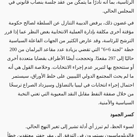
الرئاسية، بما أنه نادرًا ما يتمكن من عقد جلسة بنصاب قانوني في
المجلس الحالي.
في غضون ذلك، يرفض الدبيبة التنازل عن السلطة لصالح حكومة
مؤقتة أخرى مكلفة بإدارة العملية الانتخابية بغض النظر عما إذا قرر
الترشح للرئاسة، وقد عارض الكثير من الجهات الفاعلة السياسية
خطة "لجنة 6+6" التي تقضي بزيادة عدد مقاعد البرلمان من 200
حاليًا إلى 297 مقعدًا. وتحججت أيضًا الأطراف بقضايا متعددة أخرى
أو ستتحجج بها لتبرير عدم إجراء الانتخابات. وخلاصة القول هي أنه
ما لم يحث المجتمع الدولي الليبيين على خلط الأوراق، سيستمر
احتمال إجراء انتخابات في ليبيا بالتضاؤل وسيزداد الصراع ترسخًا
من خلال صفقة النفط مقابل النقد المعيوبة التي تغني النخبة
السياسية والأمنية.
كسر الجمود
لسوء الحظ، لم تبرز أي أدلة تشير إلى تغير النهج الحالي.
فالدبلوماسيون يستمرون في التدفق إلى مقر حفتر معتقدين خطأ