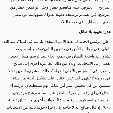
المرجح أن يعترض عليه مناهضو حفتر. وحتى لو تمكن حفتر من
الترشح، فلن يستمر ترشيحه طويلًا نظرًا لمسؤوليته عن مقتل
مدنيين ومقاتلين في غرب البلاد.
هدر الجهود بلا طائل
أعلن الرئيس الجديد لـ"بعثة الأمم المتحدة للدعم في ليبيا"، عبد الله
باثيلي، في مجلس الأمن في تشرين الثاني/نوفمبر إنه سيعقد
تشاورات واسعة النطاق في جميع أنحاء ليبيا لرسم مسار جديد
يفضي إلى الانتخابات. وبدلًا من ذلك، لجأ مرة أخرى إلى صالح
ونظيره في "المجلس الأعلى للدولة"، خالد المشري، اللذين دخلا
في دوامة لا تنتهي. لقد اتفق الاثنان على تشكيل لجنة من ستة
ممثلين عن كل مجلس، مدركَين تمامًا أنهم يستطيعان عرقلة أي
اتفاق في أي وقت.
و
بصرف النظر عن مسألة ترشح مزدوجي
الجنسية والعسكريين، رُفضت علنًا جوانب أخرى من اتفاق "لجنة
6+6"، إذ قال صالح إنه لا حاجة إلى إجراء جولة ثانية من الانتخابات