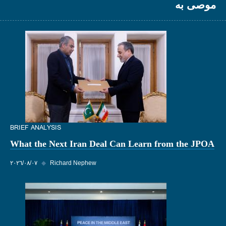
موصى به
BRIEF ANALYSIS
What the Next Iran Deal Can Learn from the JPOA
Richard Nephew
◆
٠٧‏/٠٨‏/٢٠٢٦