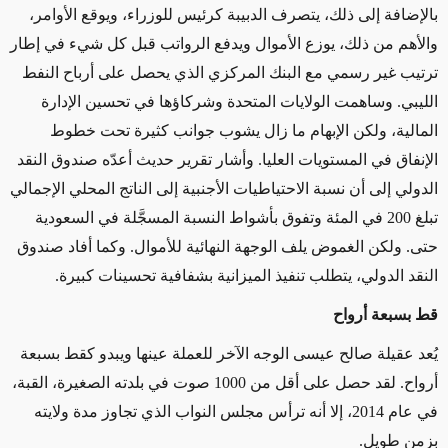
بالإضافة إلى ذلك، يتصرف الدبيبة كرئيس للوزراء، ويوقع الأوامر،
والأهم من ذلك
،
يوزع الأموال ويدفع الرواتب قبل كل شيء في إطار
ترتيب غير رسمي مع البنك المركزي الذي يحصل على أرباح النفط
الليبي. وساهمت الولايات المتحدة وشركاؤها في تحسين الإدارة
المالية، ولكن الإبهام ما زال يشوب جوانب كثيرة تحت خطوط
الإنفاق في المستويات العليا. وأشار تقرير حديث أعدّه صندوق النقد
الدولي إلى أن نسبة الاحتياطيات الأجنبية إلى الناتج المحلي الإجمالي
تبلغ 200 في المئة وتفوق بأشواط النسبة المسجَّلة في السعودية
حتى. ولكن الغموض يلف الوجهة النهائية للأموال. وكما أفاد صندوق
النقد الدولي، يتطلب تنفيذ الميزانية بشفافية تحسينات كبيرة.
قط بسبعة أرواح
يُعد عقيلة صالح عيسى الوجه الآخر للعملة عينها ويبدو كقط بسبعة
أرواح. لقد حصل على أقل من 1000 صوت في بلدته الصغيرة، القبة،
في عام 2014، إلا أنه ترأس مجلس النواب الذي تجاوز مدة ولايته
بزمن طويل.