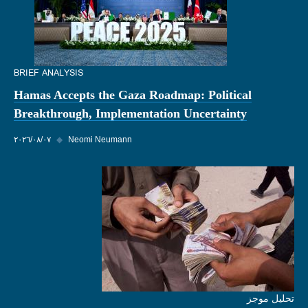
BRIEF ANALYSIS
Hamas Accepts the Gaza Roadmap: Political
Breakthrough, Implementation Uncertainty
Neomi Neumann
◆
٠٧‏/٠٨‏/٢٠٢٦
تحليل موجز