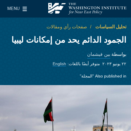
Skip to main content
MENU
معهد واشنطن لسياسات الشرق الأدنى
le Main Menu
تحليل السياسات
صفحات رأي ومقالات
الجمود الدائم يحد من إمكانات ليبيا
بين فيشمان
بواسطة
٢٢ يونيو ٢٠٢٣
متوفر أيضًا باللغات:
English
Also published in
"المجلة"