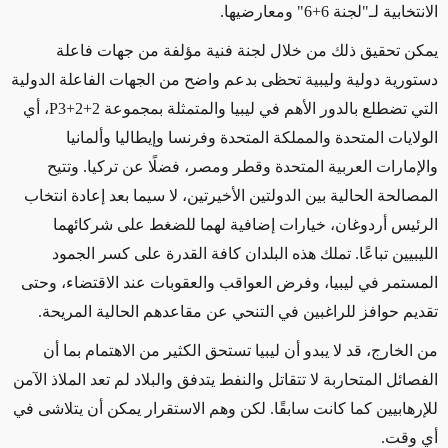
الانتخابية لـ"لجنة 6+6" ومعارضيها.
يمكن تحقيق ذلك من خلال لجنة فنية مؤلفة من جهات فاعلة
دستورية دولية وليبية تحظى بدعم واضح من الجهات الفاعلة الدولية
التي تضطلع بالدور الأهم في ليبيا والمتمثلة بمجموعة
P3+2+2
، أي
الولايات المتحدة والمملكة المتحدة وفرنسا وإيطاليا وألمانيا
والإمارات العربية المتحدة وقطر ومصر، فضلًا عن تركيا. وتتيح
المصالحة الحالية بين الدولتين الأخيرتين، لا سيما بعد إعادة انتخاب
الرئيس أردوغان، خيارات إضافية لهما للضغط على شركائهما
الليبيين تباعًا. تملك هذه البلدان كافة القدرة على كسر الجمود
المستمر في ليبيا، وفرض العواقب والعقوبات عند الاقتضاء، وحتى
تقديم حوافز للراغبين في التنحي عن مقاعدهم الحالية المريحة.
من الخارج، قد لا يبدو أن ليبيا تستحق الكثير من الاهتمام بما أن
الفصائل المتحاربة لا تتقاتل والنفط يتدفق والبلاد لم تعد الملاذ الآمن
للإرهابيين كما كانت سابقًا. لكن وهم الاستقرار يمكن أن يتلاشى في
أي وقت.