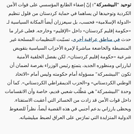
توحيد "البيشمركة":
إنّ إضفاء الطابع المؤسسي على قوات الأمن
الكردية وتوحيدها لن يساهما في حماية كردستان من فلول تنظيم
«الدولة الإسلامية» فحسب، بل سيعززان أيضاً المكانة السياسية لـ
«حكومة إقليم كردستان» داخل «الإقليم» وخارجه. فعلى غرار ما
حدث
في مناطق عراقية أخرى
، تسبّبت التنظيمات المسلحة غير
المنضبطة والخاضعة مباشرةً لإمرة الأحزاب السياسية بتقويض
شرعية «حكومة إقليم كردستان». لكن بفضل الخلفية الأمنية
لبارزاني ومنظوره الجديد، يتمتع رئيس الوزراء بفرصة لضمان أن
تكون "البيشمركة" مسؤولة أمام حكومته وليس أمام «الاتحاد
الوطني الكردستاني» و«الحزب الديمقراطي الكردستاني». كما أن
وحدة "البيشمركة" هي مَطْلب شعبي قديم، خاصة وأن الانقسامات
داخل قوات الأمن قد زادت من الخسائر التي أعقبت الاستفتاء.
ويحظى بارزاني بدعم أجنبي في هذه القضية أيضاً، نظراً للضغوط
الدولية المتزايدة التي تمارَس على العراق لضبط ميليشياته.