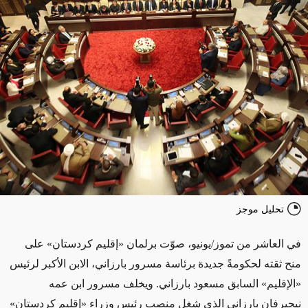
تحليل موجز
في العاشر من تموز/يونيو، صوّت برلمان «إقليم كردستان» على
منح ثقته لحكومةً جديدة برئاسة مسرور بارزاني، الابن الأكبر لرئيس
«الإقليم» السابق مسعود بارزاني. ويخلف مسرور ابن عمه
نيجيرفان بارزاني الذي شغل منصب رئيس وزراء «إقليم كردستان»