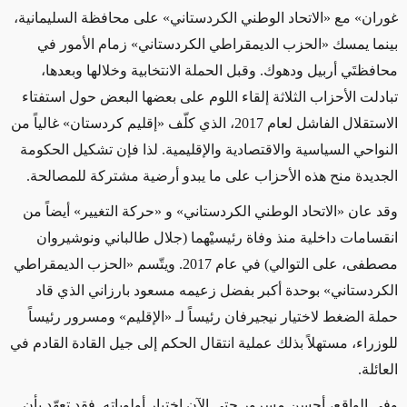
غوران» مع «الاتحاد الوطني الكردستاني» على محافظة السليمانية،
بينما يمسك «الحزب الديمقراطي الكردستاني» زمام الأمور في
محافظتَي أربيل ودهوك. وقبل الحملة الانتخابية وخلالها وبعدها،
تبادلت الأحزاب الثلاثة إلقاء اللوم على بعضها البعض حول استفتاء
الاستقلال الفاشل لعام 2017، الذي كلّف «إقليم كردستان» غالياً من
النواحي السياسية والاقتصادية والإقليمية. لذا فإن تشكيل الحكومة
الجديدة منح هذه الأحزاب على ما يبدو أرضية مشتركة للمصالحة.
وقد عان «الاتحاد الوطني الكردستاني» و «حركة التغيير» أيضاً من
انقسامات داخلية منذ وفاة رئيسيْهما (جلال طالباني ونوشيروان
مصطفى، على التوالي) في عام 2017. ويتّسم «الحزب الديمقراطي
الكردستاني» بوحدة أكبر بفضل زعيمه مسعود بارزاني الذي قاد
حملة الضغط لاختيار نيجيرفان رئيساً لـ «الإقليم» ومسرور رئيساً
للوزراء، مستهلاً بذلك عملية انتقال الحكم إلى جيل القادة القادم في
العائلة.
وفي الواقع، أحسن مسرور حتى الآن اختيار أولوياته. فقد تعهّد بأن