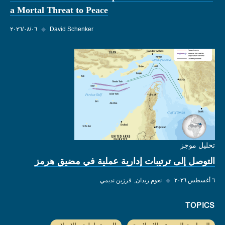
a Mortal Threat to Peace
David Schenker
◆
٠٦‏/٠٨‏/٢٠٢٦
تحليل موجز
التوصل إلى ترتيبات إدارية عملية في مضيق هرمز
٦ أغسطس ٢٠٢٦
◆
نعوم ريدان
فرزين نديمي
TOPICS