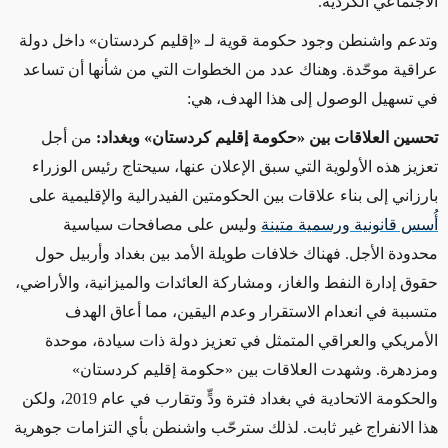
الاجتماعي الكردية.
وتدعم واشنطن وجود حكومة قوية لـ «إقليم كردستان» داخل دولة
عراقية موحّدة. وهناك عدد من الخطوات التي من شأنها أن تساعد
في تسهيل الوصول إلى هذا الهدف، هي:
تحسين العلاقات بين
«حكومة
إقليم كردستان
»
وبغداد:
من أجل
تعزيز هذه الأولوية التي سبق الإعلان عنها، سيحتاج رئيس الوزراء
بارزاني إلى بناء علاقات بين الحكومتين الفيدرالية والإقليمية على
أُسس قانونية ورسمية متينة
وليس على مصافحات سياسية
محدودة الأجل. فهناك خلافات طويلة الأمد بين بغداد وأربيل حول
حقوق إدارة النفط والغاز، ومشاركة العائدات والميزانية، والأراضي،
متسببة في انعدام الاستقرار وعدم اليقين، مما أعاق الهدف
الأمريكي والعراقي المتمثل في تعزيز دولة ذات سيادة، موحدة
ومزدهرة. وشهدت العلاقات بين «حكومة إقليم كردستان»
والحكومة الاتحادية في بغداد فترة ودٍّ وتقارب في عام 2019، ولكن
هذا الانفراج غير ثابت. لذلك سترحّب واشنطن بأي التزامات جوهرية