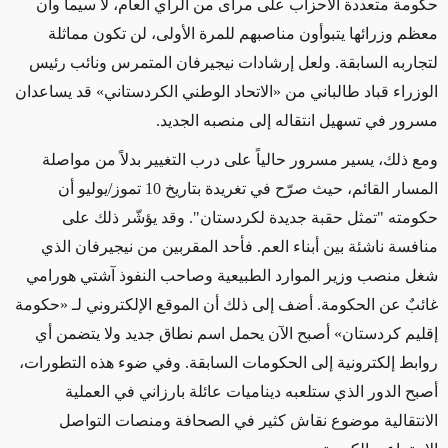
حكومة متعددة الأحزاب على مرأى من الرأي العام، لا سيما وأن
معظم وزرائها يتبوأون مناصبهم للمرة الأولى، لن تكون مماثلة
لتجاربه السابقة. ولعل إرشادات نيجيرفان المتمرس ونائب رئيس
الوزراء قباد طالباني من «الاتحاد الوطني الكردستاني» قد يساعدان
مسرور في تسهيل انتقاله إلى منصبه الجديد.
ومع ذلك، يسير مسرور حالياً على درب التغيير بدلاً من مواصلة
المسار القائم، حيث صرّح في تغريدة بتاريخ 10 تموز/يوليو أن
حكومته "تمثل حقبة جديدة لكردستان". وقد يؤشّر ذلك على
منافسة ناشئة بين أبناء العم. فأحد المقربين من نيجيرفان الذي
شغل منصب وزير الموارد الطبيعية وصاحب النفوذ آشتي هورامي
غائبٌ عن الحكومة. أضف إلى ذلك أن الموقع الإلكتروني لـ «حكومة
إقليم كردستان» أصبح الآن يحمل اسم نطاق جديد ولا يتضمن أي
روابط إلكترونية إلى الحكومات السابقة. وفي ضوء هذه التطورات،
أصبح الدور الذي ستلعبه ديناميات عائلة بارزاني في العملية
الانتقالية موضوع نقاش كثير في الصحافة ومنصات التواصل