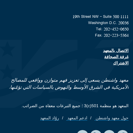
1111 19th Street NW - Suite 500
Washington D.C. 20036
Tel: 202-452-0650
Fax: 202-223-5364
الاتصال بالمعهد
Footer contact links
غرفة الصحافة
الاشتراك
معهد واشنطن يسعى إلى تعزيز فهم متوازن وواقعي للمصالح
الأمريكية في الشرق الأوسط والنهوض بالسياسات التي تؤمّنها.
المعهد هو منظمة 501(c)3 ؛ جميع التبرعات معفاة من الضرائب.
حول معهد واشنطن
ادعم المعهد
روّاد المعهد
Footer quick links