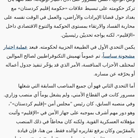
تركز حكومته على تبسيط علاقات «حكومة إقليم كردستان» مع
بغداد حول قضايا الإيرادات والأراضي، والعمل في الوقت نفسه على
محاربة الفساد والارتقاء بمستوى الحوكمة والتنوع الاقتصادي داخل
«الإقليم». لكنه يواجه تحدييْن رئيسييْن.
يكمن التحدي الأول في الطبيعة الحزبية لحكومته. فبعد
عملية اختيار
مشحونة سياسياً
، تم عموماً تهميش التكنوقراطيين لصالح الموالين
لمختلف الأحزاب المنافسة، الأمر الذي قد يؤخّر تنفيذ جدول أعماله
أو يحرّفه عن مساره.
أما التحدي الثاني فهو أن جميع المناصب السابقة التي شغلها
مسرور كانت في القطاع الأمني، ولم يشغل يوماً أي منصب وزاري.
وفي منصبه السابق، كان رئيس "مجلس أمن «إقليم كردستان»"،
وهو دور مهم أشرف بموجبه على جهاز الأمن في «الإقليم» وأثبت
مؤهلاته العسكرية القوية. ولكنه كان محاطاً في ذلك المنصب
بالمقرّبين وكان يرفع تقاريره لوالده فقط. من هنا، فإن قيادة