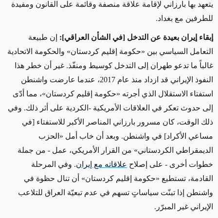
يتعهد بها بارزاني لإقامة علاقة منصفة وقائمة على القانون ومفيدة
للطرفين مع بغداد.
إبقاء إيران بعيدة عن التدخل [في الشأن العراقي]:
إن طبيعة
التعامل السياسي بين «حكومة إقليم كردستان» والحكومة الاتحادية
غالباً ما تدعو طهران إلى التدخل كوسيط ومنفّذ. غير أن خطر هذا
النفوذ الإيراني قد ازداد منذ عام 2017، عندما عارضت واشنطن
استفتاء الاستقلال الذي أجرته «حكومة إقليم كردستان»، مما أدّى
إلى حدوث تعكر في العلاقات الأمريكية -الكردية على أثر ذلك. وفي
ذلك الوقت، كان مسرور بارزاني المناصر الأكبر للاستفتاء [في
مساعي الأكراد] في واشنطن. وبعد أن خاب أمل «الحزب
الديمقراطي الكردستاني» من القرار الأمريكي، عمل - من جملة
خطوات أخرى - على إصلاح
علاقاته مع إيران
. وفي المرحلة
القادمة، تستطيع «حكومة إقليم كردستان» أن تنال حظوة في
واشنطن إذا تبنّت سياساتٍ تسهم في عدم تبعيّة العراق للتلاعب
الإيراني غير المبرّر.