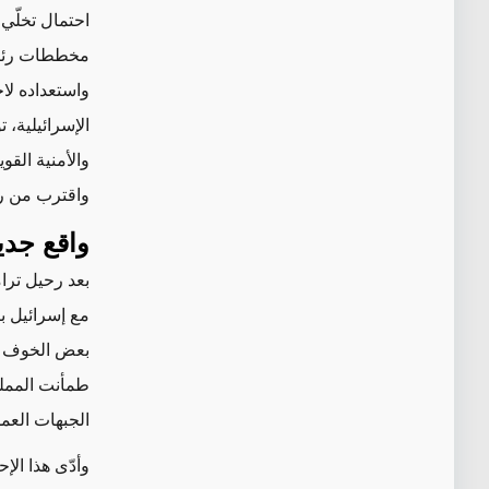
احتمال تخلّي
مخططات رئيس ا
واستعداده لا
الإسرائيلية، 
والأمنية القوي
واقترب من ر
واقع جدي
بعد رحيل ترا
مع إسرائيل با
بعض الخوف في
طمأنت المملكة
الجبهات العمل