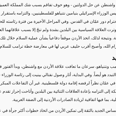
 واشنطن عن حل الدولتين
- وهو خوف تفاقم بسبب شك المملكة العمي
لوزراء الإسرائيلي بنيامين نتنياهو للفلسطينيين، والتزامه باستقرار ا
حترام دور عمّان في القدس
. وفي المراحل الأخيرة من فترة رئاسته لل
توترت العلاقة السياسية بين البلدين بشدة ولم تنجُ إلا بسبب علاقاتهما ا
ة.
ونتيجة لذلك، اتخذ الأردن موقفاً دفاعياً بشأن عملية السلام خلال تلك 
ام الله، وأصبح أقرب حليف عربي لها في معارضة خطة ترامب للسلام.
د
مب ونتنياهو، سرعان ما تعافت علاقة الأردن مع واشنطن، وبدأ الفتور ف
لتبدد هو أيضاً. وفي البداية، أثار وصول نفتالي بينيت إلى رئاسة الوزراء
 عمّان نظراً لرفضه إقامة دولة فلسطينية. غير أن التفاعلات
المبكر
 إلى التزامه بإعادة العلاقات الثنائية بين البلدين وأتاحت إحراز تقدم
ية
، بما فيها اتفاقية لزيادة الصادرات الأردنية إلى الضفة الغربية
.