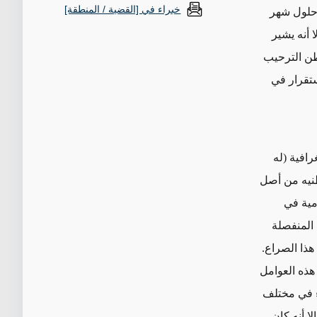
خبراء في [القضية / المنطقة]
حلول شهر
ا أنه يشير
نطن الترحيب
تقرار في
غرافية
(له
نيه من أصل
مية في
مع إسرائيل لعام 1994 والاتفاقية المنفصلة
هذا الصراع.
ذه العوامل
ء في مختلف
ا أنه كان