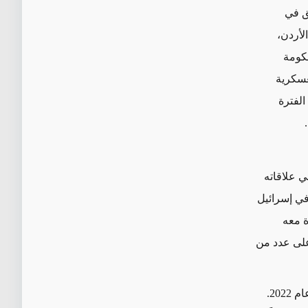
ق في
لأردن،
حكومة
لعسكرية
الفترة
ي علاقاته
 في إسرائيل
ة
معه
 على عدد من
وأدّى هذا الإحساس الجديد بالثقة إلى تمكين الأردن من اتخاذ خطوات أكثر جرأة في عام 2022.