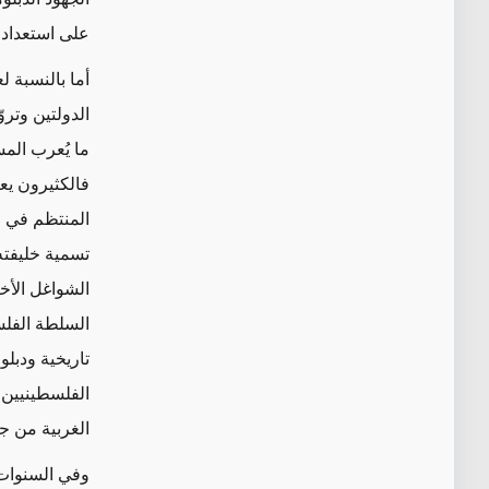
على استعداد 
أما
بالنسبة لع
الدولتين وترو
ما يُعرب الم
فالكثيرون يعت
المنتظم في وض
تسمية خليفته
الشواغل الأخ
السلطة الفل
تاريخية ودبل
الفلسطينيين ع
الغربية
من جه
وفي السنوا