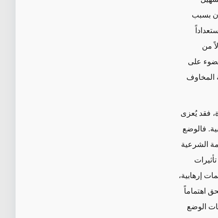
ان بسبب
تعداداً
اً من
لضوء على
ة المخاوف
، فقد يُعزى
ية. فالوضع
مة الشرعية
تأثيرات
ات إرهابية،
 اهتماماً
بات الوضع