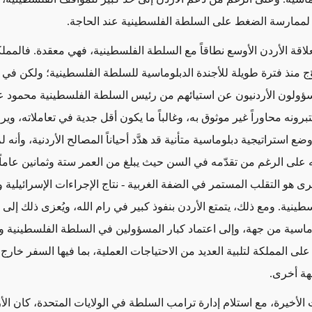
لممارسة الضغط على السلطة الفلسطينية عند الحاجة
.
لاقة
الأردن الأوسع نطاقاً مع السلطة الفلسطينية،
فهي
معقدة. فالمملك
ّج منذ فترة طويلة للأجندة الدبلوماسية للسلطة الفلسطينية؛ ولكن في ال
سؤولون الأردنيون عن استيائهم من رئيس السلطة الفلسطينية محمود 
برونه محاوراً
غير موثوق به، وغالباً ما يكون أقل جدية في
تعاملاته، وير
ع استراتيجية دبلوماسية متأنية قد هدَّد أحياناً المصالح الأردنية، وأنه ل
 على الرغم من تقدّمه في
السن حيث يبلغ من العمر ستة وثمانين عاماً
رى هو التقلب المستمر في الضفة الغربية
- نتاج الإجراءات الإسرائيلية 
سطينية
. ومع ذلك، يتمتع الأردن بنفوذ كبير في رام الله، ويُعزى ذلك إلى
وماسية من جهة، وإلى اعتماد كبار المسؤولين في السلطة الفلسطينية 
لى المملكة لتلبية العديد من الاحتياجات العملية
، بما فيها السفر خارج
ة أخرى.
ت
الأخيرة
، مع استلام إدارة ترامب السلطة في الولايات المتحدة، كان الأ