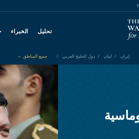
F
Main navigation
تحليل
الخبراء
ح
إيران
لبنان
دول الخليج العربي
جميع المناطق
Toggle List of
وماسية