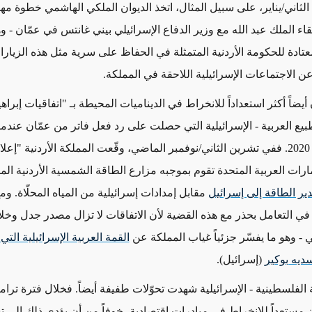
انون الثاني/يناير، على سبيل المثال، اتخذ الديوان الملكي الهاشمي خطوة مه
اء الملك عبد الله مع وزير الدفاع الإسرائيلي بيني غانتس في عمّان - و
عتادة للحكومة الأردنية المتمثلة في الحفاظ على سرية مثل هذه الزيارا
 عن الاجتماعات الإسرائيلية اللاحقة في المملكة.
أيضاً
أكثر استعداداً للانخراط في الديناميات المحيطة بـ "اتفاقيات إبراه
بيع العربية - الإسرائيلية التي حصلت على رد فعل فاتر من عمّان عندم
. ففي تشرين الثاني/نوفمبر الماضي، وقّعت المملكة الأردنية "إعلان
مارات العربية المتحدة تقوم بموجبه مزارع الطاقة الشمسية الأردنية ال
ير الطاقة إلى إسرائيل
مقابل إمدادات إسرائيلية من المياه المحلّاة.
ومع
ي التعامل بحذر مع هذه القضية لأن الاتفاقات لا تزال مصدر جدل وخ
ني
- وهو ما يفسّر جزئياً غياب المملكة عن
القمة العربية الإسرائيلية الت
ديه بوكير
(إسرائيل)
.
 الفلسطينية - الإسرائيلية شهدت تحوّلات طفيفة أيضاً. فخلال فترة ترامب
ن مستعداً للانخراط في مبادرات اقتصادية، خوفاً من أن
يؤدي ذلك إلى ت