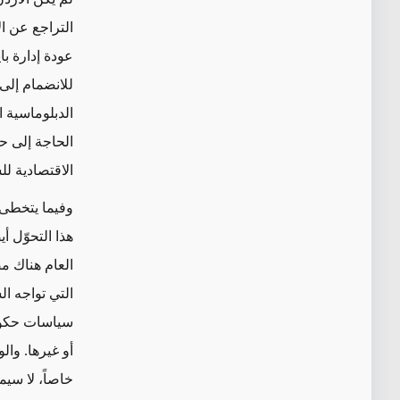
التراجع عن
ا
عودة إدارة با
للانضمام إلى 
الدبلوماسية 
الحاجة إلى حل
الاقتصادية ل
وفيما يتخطى 
هذا التحوّل أيض
العام
هناك م
التي تواجه ا
سياسات حكومي
أو غيرها
. وال
خاصاً
، لا سيم