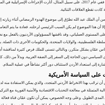
الراهن هناك. ففي عام 2017، على سبيل المثال، أثارت الإجراءات الإسرائيلية في ا
كادت تقطع العلاقات الثنائية
.
من أن
الملك عبد الله تطرّق إلى موضوع الهدوء الرمضاني أثناء زيارته إل
 إلا أن هذا الموضوع لم يكن السبب الرئيسي لرحلته.
فعادة ما يتم التعا
لى المستوى العملياتي
، وقد ناقشها المسؤولون الأردنيون بالفعل مع ن
سلطة الفلسطينية، والولايات المتحدة، والحكومات الأخرى ذات الصلة
.
ب
اس عمّان بشكل متكرر، وبالتالي تتسنى للملك فرص كثيرة لمناقشة 
السياسي دون الحاجة إلى السفر إلى الضفة الغربية.
وبدلاً من ذلك، كا
ارة إلى استعداد الأردن لاستئناف دور أكثر نشاطاً في عملية السلام.
ت على السياسة الأمريكية
ن ترحّب بهذا الانخراط الأردني المتجدد
،
والذي
يمكن الاستفادة منه لد
الية المتمثلة في معالجة التحديات الاقتصادية والأمنية الفورية مع
الترك
 المدى الطويل
. وعلى وجه الخصوص،
يمكن أن تكون عمّان
قناة فعالة 