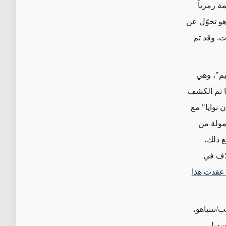
مة رمزياً
هو تحوّل عن
ت. وقد تم
يم"
، وهي
ا تم الكشف
 نوايا" مع
ممولة من
 ذلك،
لاف في
ي عقدت هذا
/نتنياهو،
سهيل