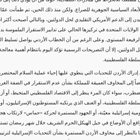
لأبعاد السياسية
الجوهرية للصراع. ولكن منذ ذلك الحين، تم طمأنت عمّ
يدن إلى الدعم الأمريكي التقليدي لحل الدولتين، وبالتالي أصبحت أكثر اس
الولايات المتحدة في تركيزها الحالي على تدابير الاستقرار الملموسة بدل
الرفيعة المستوى. وعلى الرغم من أن الخطاب الأردني يواصل تسليط ا
 الدولتين، إلا أن التصريحات الرسمية تؤكد اليوم بانتظام أهمية معالج
لسلطة الفلسطينية.
إدراك الأردن للتحديات التي ينطوي عليها إحياء عملية السلام المحتضرة
اً إلى ال
مخاوف العميقة للمملكة بشأن عدم
الاستقرار في الضفة الغرب
ضطرب، سواء
كان المرء ينظر إلى
الاقتصاد الفلسطيني المتخبط، أو أز
لسلطة الفلسطينية
، أو العنف الذي يرتكبه المستوطنون الإسرائيليون، أو 
ة إسرائيلية معيّنة، أو الجهود المستمرة
لحركة
«
حماس
» لارتكاب هجم
واقع أن الأوضاع في جبل الهيكل/الحرم الشريف خلال شهر رمضان تستحق
ا بالنظر إلى مخاوف الأردن المستمرة بشأن التحديات الإسرائيلية لترتي