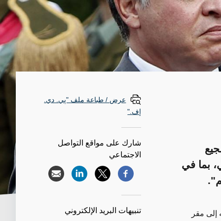
عرض / طباعة ملف "پي. دي.
إف."
شارك على مواقع التواصل
جيع
الاجتماعي
، بما في
م".
تنبيهات البريد الإلكتروني
إلى مقر