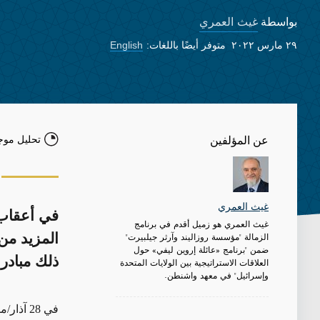
غيث العمري
بواسطة
٢٩ مارس ٢٠٢٢
متوفر أيضًا باللغات:
English
تحليل موج
عن المؤلفين
غيث العمري
في أعقاب 
غيث العمري هو زميل أقدم في برنامج
الزمالة "مؤسسة روزاليند وآرثر جيلبيرت"
المزيد من
ضمن "برنامج «عائلة إروين ليفي» حول
ذلك مبادرا
العلاقات الاستراتيجية بين الولايات المتحدة
وإسرائيل" في معهد واشنطن.
في 28 آذار/مارس، سافر العاهل الأردني الملك عبد الله إلى رام الله في