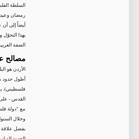
السلطة الفلسطينية منذ عام 2017
رمضان وعيد ا
أيضاً إلى أن 
بهذا التحوّل 
الضفة الغربية
مصالح عم
الأردن هو البل
أطول حدود مع
فلسطيني)
.
ب
القدس
مع "دولة فلسطين
وخلال السنوات
بفضل علاقة ع
الجهود الدبلو