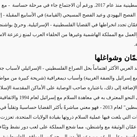
. ورغم أن الاجتماع جاء في مرحلة حساسة
- مع 
لفصح اليهودي وعيد الفصح المسيحي (القيامة) في الأسابيع المقبلة -
إل
عمّان تجدد انخراطها في القضايا الفلسطينية - الإسرائيلية. وحريٌ بواش
والعمل مع المملكة الهاشمية وغيرها من الحلفاء العرب
لمنع
زعزعة الاس
.
ّان وشواغلها
د العربي الأكثر اهتماماً بحل
الصراع الفلسطيني - الإسرائيلي لأسباب ج
 إسرائيل والضفة الغربية)
وأسباب ديمغرافية
(شريحة كبيرة من مواط
الإضافة إلى ذلك،
باعتباره صاحب الوصاية على الأماكن المقدسة الإسلا
- على النحو المعترف به في معاهدة السلام 
" لعام 2013 -
فهو معني مباشرةً بأكثر القضايا حساسيةً وتقلباً في 
 التي بلغت فيها عملية السلام ذروتها بقيادة الولايات المتحدة،
تعززت
ه
مّان الوثيقة مع واشنطن
، مما شجع المملكة على لعب دور نشط وبَنّا
ماسية. وعلى الرغم من دعم الأردن إلى حد كبير للمواقف الفلسطينية، إل