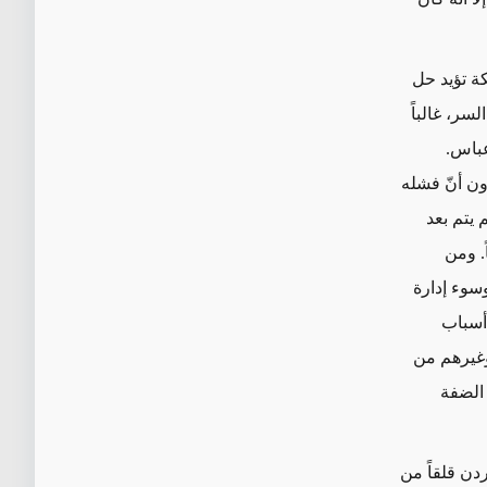
ة تؤيد حل
سر، غالباً
عباس.
ون أنّ فشله
م
يتم بعد
. ومن
وسوء إدارة
 أسباب
وغيرهم من
 الضفة
ردن قلقاً من