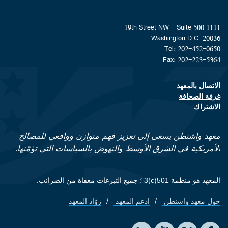
1111 19th Street NW - Suite 500
Washington D.C. 20036
Tel: 202-452-0650
Fax: 202-223-5364
الاتصال بالمعهد
Footer contact links
غرفة الصحافة
الاشتراك
معهد واشنطن يسعى إلى تعزيز فهم متوازن وواقعي للمصالح
الأمريكية في الشرق الأوسط والنهوض بالسياسات التي تؤمّنها.
المعهد هو منظمة 501(c)3 ؛ جميع التبرعات معفاة من الضرائب.
حول معهد واشنطن
ادعم المعهد
روّاد المعهد
Footer quick links