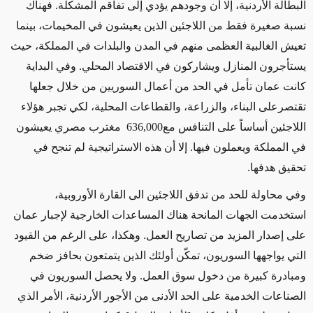
البطالة الأردنية، إلا أن وجودهم يؤدي إلى تفاقم المشكلة. فهناك
نسبة صغيرة فقط من اللاجئين الذين يعيشون في المخيمات، بينما
تعيش الغالبية العظمى منهم في المدن والبلدات في المملكة، حيث
يستأجرون المنازل ويشاركون في الاقتصاد المحلي. وفي البداية
كانت عمان تأمل في الحد من أعمال السوريين من خلال جعلها
تقتصرعلى البناء، والزراعة، والقطاعات المحلية، لكي تجبر هؤلاء
اللاجئين أساساً على التنافس مع
636,000
مغترب مصري يعيشون
في المملكة ويعملون فيها. إلا أن هذه الاستراتيجية لم تنجح في
تحقيق هدفها.
وفي محاولة للحد من تدفق اللاجئين الى القارة الأوروبية،
استخدمت الجهات المانحة هناك المساعدات الخارجية لإجبار عمان
على إصدار المزيد من تصاريح العمل. وهكذا، على الرغم من القيود
التي يواجهها السوريون، تمكّن أولئك الذين يتمتعون بحافز ضخم
ومبادرة كبيرة من دخول سوق العمل. ولا يحصل السوريون في
الصناعات الخدمية على الحد الأدنى من الأجور الأردنية، الأمر الذي