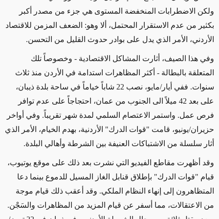
ولكن الاضطرابات المنخفضة المستوى هي جزء من مصدر أكبر
بكثير من عدم الاستقرار المحتمل، ألا وهو: الضعف المزمن للاقتصاد
الأردني، الأمر الذي يدل على بوادر حدوث القليل من التحسن.
وفي هذا الصيف، أثارت المشاكل الاقتصادية - وخصوصاً تلك
المتعلقة بالبطالة - أكثر المظاهرات استدامة في الأردن منذ ثلاث
سنوات. ففي أيار/مايو، نصب 22 شاباً خياماً في ساحة بلدة ذيبان،
على بعد 42 ميلاً الى الجنوب من عمان، احتجاجاً على عدم توافر
فرص عمل. واستمر الاعتصام السلمي لمدة شهر تقريباً. وفي أواخر
حزيران/يونيو، قامت "قوات الدرك" الأردنية، بهدم الخيام، الأمر الذي
أثار سلسلة من الاشتباكات العنيفة بين الشرطة وأهالي البلدة.
وقد أظهرت مقاطع الفيديو التي نشرت بعد ذلك على موقع يوتيوب،
قيام "قوات الدرك" بإطلاق قنابل الغاز المسيل للدموع بينما دعا
المتظاهرون إلى إنهاء النظام الملكي. وقد أعقب ذلك قيام موجة
من الاعتقالات، مما أسفر عن قيام المزيد من المظاهرات والسَجْن.