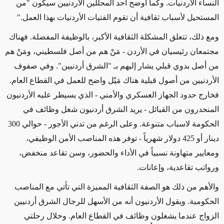
النساء الأردنيات. وكما أوضح أحد المحللين الأردنيين سيكون "من
المستحيل لأسباب ثقافية أن تقوم الفتيات الأردنيات بهذا العمل."
ومع ذلك، تتعلق المشكلة الثقافية الأكبر، بالوظيفة المفضلة. فهناك
مجتمعان رئيسيان في الأردن - مَنْ هم من أصل فلسطيني، ومَنْ هم
من أصل بدوي قبلي يشار إليهم بـ "الشرق أردنيين". وفي صفوف
الأردنيين من أصول قبلية هناك مَيْل واضح للعمل في القطاع العام.
فخارج حدود الجهاز العسكري والأمني - الذي يسيطر عليه الأردنيون
المنحدرون من القبائل - يريد الشرق أردنيون شغل وظائف في
الحكومة لاسباب متنوعة. وعلى الرغم من تدني الأجور - حوالي 300
دينار أو 425 دولار شهرياً - توفر هذه المناصب الأمن الوظيفي،
ومعايير متهاونة نسبياً في الأداء والحضور، وسن تقاعد منخفض،
ورواتب تقاعدية، وإعانات.
والأهم من ذلك هو الصفة الثقافية المميزة التي تأتي مع المناصب
الحكومية. ويقول الأردنيون أنه من الأسهل للرجال الشرق أردنيين
الزواج عندما يشغلون وظائف في القطاع العام. وخلال رحلتي