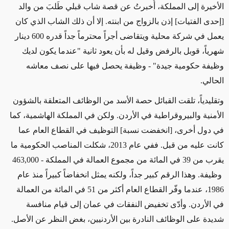
الأخيرة إلى المملكة، أُخبرتُ عن قصة شاب قبلي طَلبَ من والد
[إحدى الفتيات] إذن بالزواج من ابنته. إلا أن ذلك الشاب الذي كان
يعمل في شركة محلية ويتقاضى أجراً محترماً جداً قدره 600 دينار
شهرياً، قوبل بالرفض وقيل له بأن يعود ثانية "عندما يكون لديك
وظيفة حكومية جيدة" - وظيفة يحصل فيها على نصف معاشه
الحالي.
وتقليدياً، تلقت القبائل حصة الأسد من الوظائف المتعلقة بالشؤون
الأمنية والبيروقراطية في الأردن. ولكن في المملكة الهاشمية، كما
في دول أخرى، [انخفضت نسبة] التوظيف في القطاع العام عما
كانت عليه من قبل. ففي عام 2013، شكلت المناصب الحكومية ما
يقرب من 39 في المائة من مجموع العمالة في المملكة -
463,000
وظيفة. وهذا الرقم كبير جداً، ولكنه يمثل انخفاضاً كبيراً منذ عام
1986، عندما وفّر القطاع العام أكثر من 51 في المائة من العمالة
في الأردن. وأدّى تخفيض النفقات في عمان إلى قيام منافسة
شديدة على الوظائف النادرة بين الأردنيين، بغض النظر عن الأصل.