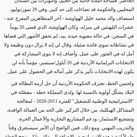
الحاضر. فساحة البلدة خالية من الخيم، والتوترات بين السكان
المحليين والحكومة قد تضاءلت إلى حد كبير. وفي 29 تموز/يوليو،
استضاف والد محمد خليل الهواوشة - آخر المتظاهرين المفرج عنه -
عشرات المُهنئين في منزله. وكان الهواوشة، الذي قضى 20 يوماً
في السجن، في حالة معنوية جيدة. بيد، لم تحقق الأشهر التي قضاها
في نشاطاته سوى فائدة ضئيلة. وقال لي إنه لا يزال دون وظيفة ولا
أمل له في العثور على عمل. وأضاف إنه لا ينوي المشاركة في
الانتخابات البرلمانية الأردنية في 20 أيلول/سبتمبر، مؤمناً بأنه لن
يكون لهذه الانتخابات تأثير يذكر على آماله في الحصول على عمل.
ولحسن الحظ، تعترف الحكومة الأردنية أن حل أزمة البطالة في
البلاد يشكّل أولوية بالنسبة لها. ولدى المملكة خطة - مفصّلة في
"الاستراتيجية الوطنية للتشغيل" للفترة 2011-2020 - لمعالجة
المشاكل الهيكلية، من خلال التركيز على الحد من العمالة الوافدة،
وتشجيع الاستثمار، ودعم المشاريع التجارية والأعمال الحرة،
والتدريب المهني. ومع ذلك، فمن الواضح أن الأمر سيستغرق وقتاً
طويلاً لتنفيذ هذه الاستراتيجية. بالإضافة إلى ذلك، ولكي تنجح الخطة