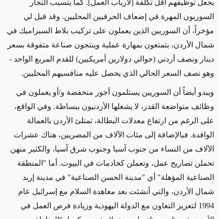
يجعل توظيفهم أقل تكلفة [لأرباب العمل]. كما يتسبب التجار
السوريون المهرة في إضعاف الحرفيين المحليين. وقد قيل لي
مؤخراً، أن السوريين الذين يعملون على تركيب بلاط السيراميك في
شمال الأردن، يتمتعون بمهارة عملية وينتجون صناعة متفوقة بسعر
دينار ونصف أردني (حوالي دولارين أمريكيين) للقدم المربع الواحد -
وهو نصف السعر الحالي الذي يحصل عليه منافسيهم المحليين.
ويبدو أيضاً أن السوريين يستلمون أجور منخفضة و/أو يعملون في
وظائف متواضعة القدر، لا يشغلها الأردنيون ببساطة. وفي الواقع،
على الرغم من ارتفاع معدلات البطالة، تمتلئ الأردن بالعمالة
الوافدة. فبالإضافة إلى مئات الآلاف من المصريين، هناك عشرات
الآلاف من النساء من جنوب آسيا وجنوب شرق آسيا، والكثير منهن
تحملن تصاريح عمل، وتعملن كخادمات في البيوت. أما "المنطقة
الصناعية المؤهلة" أي "مدينة الحسن الصناعية" في مدينة إربد
شمال الأردن، والتي أنشئت بعد معاهدة السلام مع إسرائيل عام
1994 لتعزيز التعاون مع الدولة اليهودية وزيادة فرص العمل في