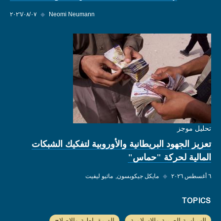
Neomi Neumann
◆
٠٧‏/٠٨‏/٢٠٢٦
تحليل موجز
تعزيز الجهود البريطانية والأوروبية لتفكيك الشبكات
المالية لحركة "حماس"
٦ أغسطس ٢٠٢٦
◆
مايكل جيكوبسون
ماثيو ليفيت
TOPICS
السياسة العربية والإسلامية
الديمقراطية والإصلاح