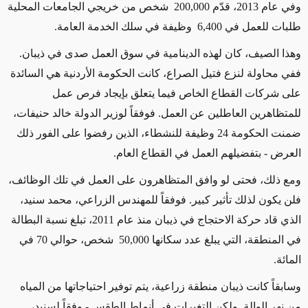
وفي عام 2013، قدّم
200,000
شخص من خريجي الجامعات المحلية
طلبات للعمل في
6,400
وظيفة في سلك الخدمة العامة.
وهذا الصيف، كان لهذه الدينامية في سوق العمل صدى في ذيبان.
ففي محاولة لنزع فتيل الصراع، كانت الحكومة الأردنية هي السائدة
على شركات القطاع الخاص فيما يتعلق بإيجاد فرص عمل
للمتظاهرين العاطلين عن العمل. فوفقاً لوزير الدولة خالد حنيفات،
ضمنت الحكومة 24 وظيفة للنشطاء، الذين رفضوا على الفور ذلك
العرض - بتفضيلهم العمل في القطاع العام.
ومع ذلك، فحتى لو وافق المتظاهرون على العمل في تلك الوظائف،
فلن يكون لذلك تأثير كبير. فوفقاً للمهندس الزراعي، محمد سنيد،
الذي قاد حركة الاحتجاج في ذيبان منذ عام 2011، تبلغ نسبة البطالة
في المنطقة، التي يبلغ عدد سكانها
50,000
شخص، حوالي 70 في
المائة.
وسابقاً كانت ذيبان منطقة زراعية، يتم توفير احتياجاتها من المياه
من نهر الوالة. ولكن التغيرات في أنماط الطقس - وفقاً لسنيد،