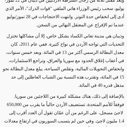
وبعد مقتل ثلاثة من رجال الشرطة الأردنيين في ذيبان في 22 تموز/
يوليو، سحب رئيس الوزراء هاني الملقي "قوات الدرك"، الأمر الذي
أدى إلى انخفاض حدة التوتر. وانتهت الاحتجاجات في 28 تموز/يوليو
عندما تم الإفراج عن المعتقل النهائي من السجن.
وذيبان هي مدينة تعاني الكساد بشكل خاص، إلا أن مشاكلها تختزل
التحديات التي تواجه الأردن في نواح كثيرة. ففي عام 2011، كان
معدل البطالة الرسمي أكثر من 13 في المائة. وبعد خمس سنوات،
في أعقاب إغلاق الحدود مع سوريا والعراق، وتراجع الاستثمارات،
وانخفاض التحويلات المالية، وتقلص السياحة، يبلغ معدل البطالة نحو
15 في المائة، وتقترب هذه النسبة بين الشباب العاطلين إلى حد
مذهل قدره 40 في المائة.
بالإضافة إلى ذلك، هناك مشكلة كبيرة من اللاجئين من سوريا.
فوفقاً للأمم المتحدة، تستضيف الأردن حالياً ما يقرب من
650,000
لاجئ مسجل، على الرغم من أن عمّان تقول أن العدد أقرب إلى
1.4 مليون لاجئ. وفي حين لم يتسبب السوريون في ارتفاع معدلات