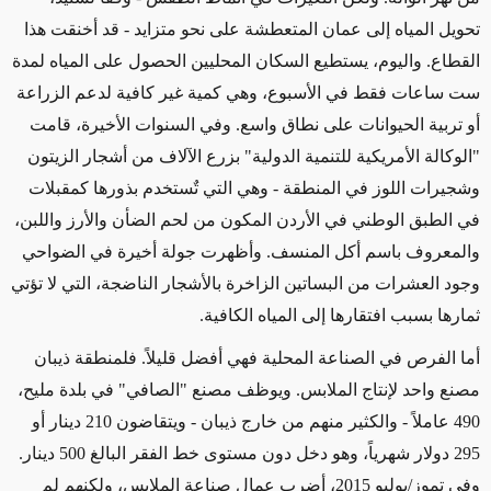
تحويل المياه إلى عمان المتعطشة على نحو متزايد - قد أخنقت هذا
القطاع. واليوم، يستطيع السكان المحليين الحصول على المياه لمدة
ست ساعات فقط في الأسبوع، وهي كمية غير كافية لدعم الزراعة
أو تربية الحيوانات على نطاق واسع. وفي السنوات الأخيرة، قامت
"الوكالة الأمريكية للتنمية الدولية" بزرع الآلاف من أشجار الزيتون
وشجيرات اللوز في المنطقة - وهي التي تٌستخدم بذورها كمقبلات
في الطبق الوطني في الأردن المكون من لحم الضأن والأرز واللبن،
والمعروف باسم أكل المنسف. وأظهرت جولة أخيرة في الضواحي
وجود العشرات من البساتين الزاخرة بالأشجار الناضجة، التي لا تؤتي
ثمارها بسبب افتقارها إلى المياه الكافية.
أما الفرص في الصناعة المحلية فهي أفضل قليلاً. فلمنطقة ذيبان
مصنع واحد لإنتاج الملابس. ويوظف مصنع "الصافي" في بلدة مليح،
490 عاملاً - والكثير منهم من خارج ذيبان - ويتقاضون 210 دينار أو
295 دولار شهرياً، وهو دخل دون مستوى خط الفقر البالغ 500 دينار.
وفي تموز/يوليو 2015، أضرب عمال صناعة الملابس، ولكنهم لم