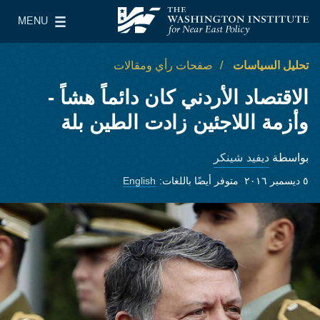
Skip to main content
MENU
معهد واشنطن لسياسات الشرق الأدنى
le Main Menu
تحليل السياسات
صفحات رأي ومقالات
الاقتصاد الأردني كان دائماً هشاً -
وأزمة اللاجئين زادت الطين بلة
ديفيد شينكر
بواسطة
٥ ديسمبر ٢٠١٦
متوفر أيضًا باللغات:
English