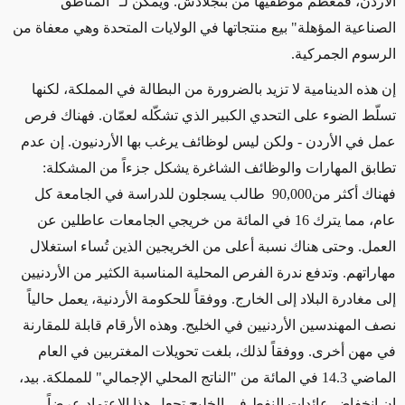
الأردن، فمعظم موظفيها من بنجلادش. ويمكن لـ "المناطق
الصناعية المؤهلة" بيع منتجاتها في الولايات المتحدة وهي معفاة من
الرسوم الجمركية.
إن هذه الدينامية لا تزيد بالضرورة من البطالة في المملكة، لكنها
تسلّط الضوء على التحدي الكبير الذي تشكّله لعمّان. فهناك فرص
عمل في الأردن - ولكن ليس لوظائف يرغب بها الأردنيون. إن عدم
تطابق المهارات والوظائف الشاغرة يشكل جزءاً من المشكلة:
فهناك أكثر من
90,000
طالب يسجلون للدراسة في الجامعة كل
عام، مما يترك 16 في المائة من خريجي الجامعات عاطلين عن
العمل. وحتى هناك نسبة أعلى من الخريجين الذين تُساء استغلال
مهاراتهم. وتدفع ندرة الفرص المحلية المناسبة الكثير من الأردنيين
إلى مغادرة البلاد إلى الخارج. ووفقاً للحكومة الأردنية، يعمل حالياً
نصف المهندسين الأردنيين في الخليج. وهذه الأرقام قابلة للمقارنة
في مهن أخرى. ووفقاً لذلك، بلغت تحويلات المغتربين في العام
الماضي 14.3 في المائة من "الناتج المحلي الإجمالي" للمملكة. بيد،
إن انخفاض عائدات النفط في الخليج تجعل هذا الاعتماد عرضاً