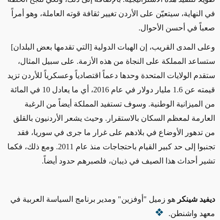
في النهاية، سيتعيّن على الأردن تغيير ثقافة قوته العاملة، وهو أمراً
صعباً في أحسن الأحوال.
وعلى المدى القريب، إن الهبات الدولية [التي تقدمها بعض البلدان]
ستساعد المملكة على النجاة من هذه الأزمة. على سبيل المثال،
ستقدم الولايات المتحدة وحدها دعماً اقتصادياً وعسكرياً للأردن تزيد
قيمته عن 1.6 مليار دولار في عام 2016، أي ما يعادل 10 في المائة
من الميزانية الوطنية. وسوف تستفيد المملكة أيضاً من الرغبة
العارمة لمعظم السكان بالاستقرار. وحيث يشعر الأردنيون بالقلق
من تدهور الأوضاع في بلادهم على غرار ما جرى في سوريا، فقد
تجنبوا إلى حد كبير القيام باحتجاجات منذ عام 2011. ومع ذلك، فكما
تشير أحداث هذا الصيف في ذيبان، فلصبرهم حدود أيضاً.
ديفيد شينكر
هو زميل "أوفزين" ومدير برنامج السياسة العربية في
معهد واشنطن.