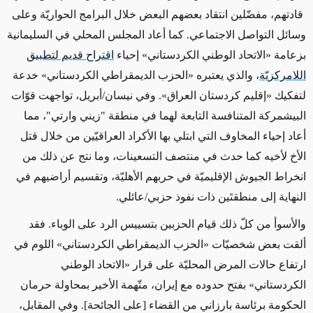
قادتهم، مفضّلين انتقاد بعضهم البعض خلال البرامج الحواريّة وعلى
وسائل التواصل الاجتماعي. كما أعاد المجلس المحلي في السليمانية
بزعامة «الاتحاد الوطني الكردستاني» إحياء
اقتراح قديم لتطبيق
اللامركزيّة
، والذي يعتبره «الحزب الديمقراطي الكردستاني» خدعة
لتفكيك «إقليم كردستان العراق». وفي نيسان/أبريل، تواجهت قوّات
البيشمركة المتنافسة التابعة لهما في منطقة "زيني وارتي"، مما
أعاد إحياء المخاوف التي ابتلي بها الأكراد العراقيّين من خلال قتل
الأخ لأخيه كما حدث في منتصف التسعينات، وما نتج عن ذلك من
انخراط الجيوش الإقليميّة في حربهم الأهليّة، وتقسيم أراضيهم في
النهاية إلى منطقتَين ذات نفوذ حزبي/عائلي
.
والأسوأ من كلّ ذلك قيام الحزبين بتسييس الرد على الوباء. فقد
ألقت بعض شخصيّات «الحزب الديمقراطي الكردستاني» اللوم في
ارتفاع حالات المرض المحليّة على قرار «الاتحاد الوطني
الكردستاني» بفتح حدوده مع إيران، متّهمة الأخير بمحاولة حرمان
الحكومة برئاسة بارزاني من القضاء [على الجائحة]. وفي المقابل،