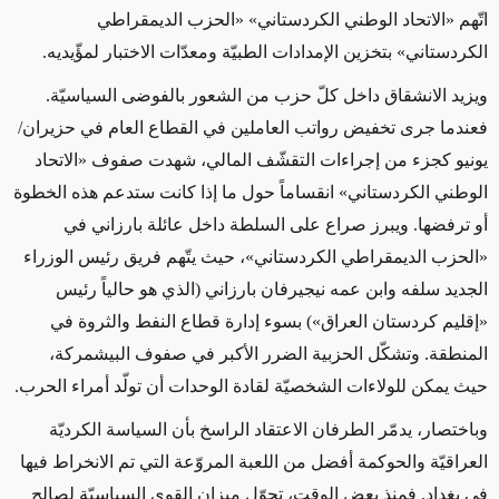
اتّهم «الاتحاد الوطني الكردستاني» «الحزب الديمقراطي
الكردستاني» بتخزين الإمدادات الطبيّة ومعدّات الاختبار لمؤّيديه
.
ويزيد الانشقاق داخل كلّ حزب من الشعور بالفوضى السياسيّة.
فعندما جرى تخفيض رواتب العاملين في القطاع العام في حزيران/
يونيو كجزء من إجراءات التقشّف المالي، شهدت صفوف «الاتحاد
الوطني الكردستاني» انقساماً حول ما إذا كانت ستدعم هذه الخطوة
أو ترفضها. ويبرز صراع على السلطة داخل عائلة بارزاني في
«الحزب الديمقراطي الكردستاني»، حيث يتّهم فريق رئيس الوزراء
الجديد سلفه وابن عمه نيجيرفان بارزاني (الذي هو حالياً رئيس
«إقليم كردستان العراق») بسوء إدارة قطاع النفط والثروة في
المنطقة. وتشكّل الحزبية الضرر الأكبر في صفوف البيشمركة،
حيث يمكن للولاءات الشخصيّة لقادة الوحدات أن تولّد أمراء الحرب
.
وباختصار، يدمّر الطرفان الاعتقاد الراسخ بأن السياسة الكرديّة
العراقيّة والحوكمة أفضل من اللعبة المروّعة التي تم الانخراط فيها
في بغداد. فمنذ بعض الوقت، تحوّل ميزان القوى السياسيّة لصالح