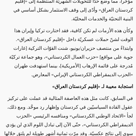
مؤخّراً، مما وضع حدّاً للتحويلات الشهريّة المنتظمة إلى «إقليم
كردستان العراق» وأدّى إلى وقف الاستثمار بشكل أساسي في
البنية التحتيّة والخدمات المحليّة
.
وكأن هذه الأزمات لم تكن كافية، فقد اختارت تركيا وإيران هذا
الوقت لشنّ حملات عسكريّة داخل «إقليم كردستان العراق».
وابتداءً من منتصف حزيران/يونيو، شنت القوّات التركية [غارات
جوية على مواقع] «حزب العمال الكردستاني»، وهو جماعة تركيّة
مُدرجة على قائمة الإرهاب [الأمريكية]، بينما استهدفت طهران
«الحزب الديمقراطي الكردستاني الإيراني» المعارض.
استجابة معيبة لـ
«
إقليم
كردستان العراق»
في السابق، كانت مثل هذه العاصفة المثالية قد عملت على تركيز
عقول القادة السياسيّين في كردستان وإظهار رد موحَّد. ومع ذلك،
لجأ «الاتحاد الوطني الكردستاني» ومنافسه الرئيسي «الحزب
الديمقراطي الكردستاني»، حتّى الآن إلى تبادل اللوم الذي لن يؤدي
سوى إلى نتائج عكسيّة. وقد مرّت ثمانية أشهر طويلة لم يلتق خلالها