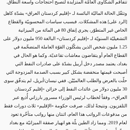
تتفاقم الشكاوى العامّة المتزايدة لتصبح احتجاجات واسعة النطاق
.
وتثقّل الحالة الماليّة البائسة لـ «إقليم كردستان العراق» بشدّة كاهل
[الرد على] هذه المشكلات. فبسبب سياسات المحسوبيّة والقطاع
الخاص غير المتطوّر، يجري إنفاق 80 في المائة من الميزانية
التشغيليّة السنويّة لـ «إقليم كردستان» البالغة 950 مليون دولار على
1.25 مليون شخص الذين يشكّلون القوّة العاملة المتضخّمة في
القطاع العام أو يتقاضون معاشات تقاعديّة. وكما هو الحال في
بغداد، يعتمد مصدر دخل أربيل بشدّة على صادرات النفط التي
أصبحت قيمتها منخفضة بشكل كبير بسبب الصدمة المزدوجة التي
حلّت بالعرض والطلب العالميّيْن. ففي نيسان/أبريل، لم يتدفّق سوى
30 مليون دولار من عائدات النفط إلى خزائن «إقليم كردستان
العراق»، وفقاً لخطاب لرئيس الوزراء مسرور بارزاني أُذيع عبر
التلفزيون. ونتيجةً لذلك، صرفت حكومة «الإقليم» ثلاث دورات فقط
من مدفوعات الرواتب هذا العام، اثنتان منها رواتب متأخّرة تعود
لعام 2019. ومما زاد الطين بلّة هو انهيار صفقة الميزانيّة مع بغداد