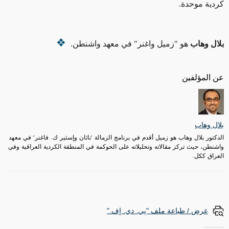
كردية موحدة.
بلال وهاب
هو "زميل واغنر" في معهد واشنطن.
عن المؤلفين
بلال وهاب
الدكتور بلال وهاب هو زميل أقدم في برنامج الزمالة "ناثان وإسثير ك. فاغنر" في معهد
واشنطن، حيث تركز مقالاته وتحليلاته على الحوكمة في المنطقة الكردية العراقية وفي
العراق ككل.
عرض / طباعة ملف "پي. دي. إف."