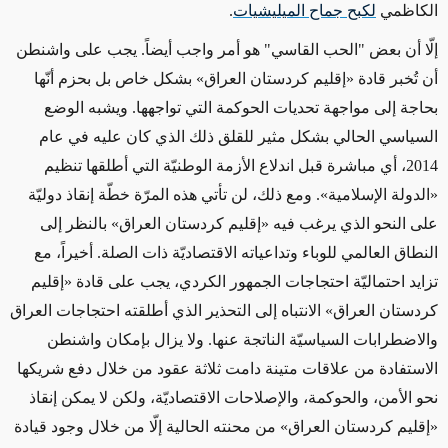
الكاظمي
لكبح جماح الميليشيات
.
إلّا أن بعض "الحب القاسي" هو أمر واجب أيضاً. يجب على واشنطن
أن تُخبر قادة «إقليم كردستان العراق» بشكل خاص بل بحزم أنّها
بحاجة إلى مواجهة تحديات الحوكمة التي تواجهها. ويشبه الوضع
السياسي الحالي بشكل مثير للقلق ذلك الذي كان عليه في عام
2014، أي مباشرة قبل اندلاع الأزمة الوطنيّة التي أطلقها تنظيم
«الدولة الإسلامية». ومع ذلك، لن تأتي هذه المرّة خطّة إنقاذ دوليّة
على النحو الذي يرغب فيه «إقليم كردستان العراق» بالنظر إلى
النطاق العالمي للوباء وتداعياته الاقتصاديّة ذات الصلة. أخيراً، مع
تزايد احتماليّة احتجاجات الجمهور الكردي، يجب على قادة «إقليم
كردستان العراق» الانتباه إلى التحذير الذي أطلقته احتجاجات العراق
والاضطرابات السياسيّة الناتجة عنها. ولا يزال بإمكان واشنطن
الاستفادة من علاقات متينة دامت ثلاثة عقود من خلال دفع شريكها
نحو الأمن، والحوكمة، والإصلاحات الاقتصاديّة، ولكن لا يمكن إنقاذ
«إقليم كردستان العراق» من محنته الحالية إلّا من خلال وجود قيادة