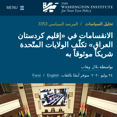
Skip to main content
MENU
معهد واشنطن لسياسات الشرق الأدنى
le Main Menu
تحليل السياسات
المرصد السياسي 3353
الانقسامات في «إقليم كردستان
العراق» تكلّف الولايات المتّحدة
شريكاً موثوقاً به
بلال وهاب
بواسطة
٢٤ يوليو ٢٠٢٠
متوفر أيضًا باللغات:
English
Farsi