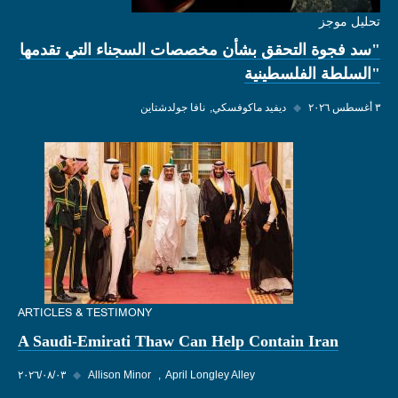
تحليل موجز
"سد فجوة التحقق بشأن مخصصات السجناء التي تقدمها
"السلطة الفلسطينية
٣ أغسطس ٢٠٢٦
◆
ديفيد ماكوفسكي
نافا جولدشتاين
ARTICLES & TESTIMONY
A Saudi-Emirati Thaw Can Help Contain Iran
April Longley Alley
Allison Minor
◆
٠٣‏/٠٨‏/٢٠٢٦