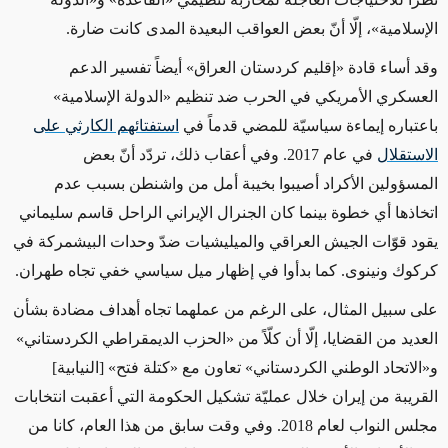
الإسلامية»، إلّا أنّ بعض العواقب البعيدة المدى كانت ضارة
.
وقد أساء قادة «إقليم كردستان العراق» أيضاً تفسير الدعم
العسكري الأمريكي في الحرب ضد تنظيم «الدولة الإسلامية»
باعتباره إيماءة سياسيّة للمضي قدماً في
استفتائهم الكارثي على
الاستقلال
في عام 2017. وفي أعقاب ذلك، تردّد أنّ بعض
المسؤولين الأكراد أصيبوا بخيبة أمل من واشنطن بسبب عدم
اتخاذها أي خطوة بينما كان الجنرال الإيراني الراحل قاسم سليماني
يقود قوّات الجيش العراقي والميليشيات ضدّ وحدات البيشمركة في
كركوك ونينوى. كما بدأوا في إظهار ميل سياسي خفي تجاه طهران
.
على سبيل المثال، على الرغم من عملهما تجاه أهداف مضادة بشأن
العديد من القضايا، إلّا أن كلّاً من «الحزب الديمقراطي الكردستاني»
و«الاتحاد الوطني الكردستاني» تعاون مع «كتلة فتح» [النيابية]
القريبة من إيران خلال عمليّة تشكيل الحكومة التي أعقبت انتخابات
مجلس النواب لعام 2018. وفي وقت سابق من هذا العام، كانا من