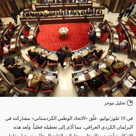
تحليل موجز
في
19
تمّوز/يوليو، علّق «الاتحاد الوطني الكردستاني» مشاركته في
البرلمان الكردي العراقي، مما أدّى إلى تعطيله فعلياً. وتُعد هذه
الانتكاسة أحدث مثال على محاولات القادة المحليّين تسجيل نقاط