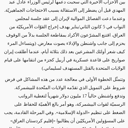
بين الأحزاب الأخيرة التي سحبت دعمها لرئيس الوزراء عادل عبد
المهدي قبل أن يضطر إلى الاستقالة بسبب الاحتجاجات الجماهيريّة.
وعندما دعت الفصائل الموالية لإيران إلى عقد جلسة لمجلس
النواب في 5 كانون الثاني/يناير بهدف إخراج القوّات الأمريكيّة من
العراق، اقتنع المشرّعون الأكراد بمقاطعة الجلسة بدلاً من الوقوف
بحزم إلى جانب واشنطن والإدلاء بصوت معارض. (ويتساءل المرء
كيف شعر أولئك المشرعين بعد ذلك بثلاثة أيام، عندما أطلقت إيران
صواريخ على قاعدة عسكرية في أربيل كجزء من انتقامها على قيام
الولايات المتحدة بالقتل المستهدف لسليماني.)
وتتمثّل الخطوة الأولى في معالجة عدد من هذه المشاكل في فرض
شروط على التمويل الذي تقدّمه الولايات المتّحدة للبيشمركة.
وتدفع واشنطن حالياً 17 مليون دولار شهرياً لتغطية الرواتب
الرسميّة لقوات البيشمركة، وهو أمر بالغ الأهميّة للحفاظ على
الضغط على تنظيم «الدولة الإسلامية». وفي المرحلة القادمة، يجب
على المسؤولين الأمريكيّين أن يطالبوا «إقليم كردستان العراق»