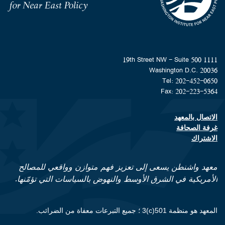
Homepage
1111 19th Street NW - Suite 500
Washington D.C. 20036
Tel: 202-452-0650
Fax: 202-223-5364
الاتصال بالمعهد
Footer contact links
غرفة الصحافة
الاشتراك
معهد واشنطن يسعى إلى تعزيز فهم متوازن وواقعي للمصالح
الأمريكية في الشرق الأوسط والنهوض بالسياسات التي تؤمّنها.
المعهد هو منظمة 501(c)3 ؛ جميع التبرعات معفاة من الضرائب.