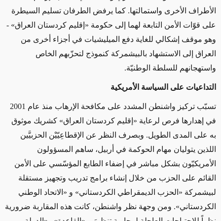
الأطراف الأخرى واستمالتها. كما يرفض الطرفان تسليم السيطرة
على قوّات الأمن التابعة لهما إلى حكومة «إقليم كردستان العراق» -
وهو موقف إشكالي للغاية دفع الميليشيات في أجزاء أخرى من
العراق إلى الاستشهاد بالبيشمركة كنموذج لتحزّبهم الخاص
واستهجانهم للسلطة الوطنيّة
.
التداعيات على السياسة الأمريكية
تسبّب تركيز واشنطن المشدد على مكافحة الإرهاب منذ عام 2001
في إهدارها فرص لرعاية «إقليم كردستان العراق» كشريك موثوق
به على المدى الطويل. وبصرف النظر عن الإقطاعِيّيْن الحزبيَّين
اللذين يتوليان مهام الحوكمة في أربيل، ساهم المسؤولون
الأمريكيّون بشكل مباشر في إضفاء الطابع المؤسّسي على الأمن
القائم على الحزب من خلال إنشاء برامج تدريب وتجهيز مستقلة
لبيشمركة «الحزب الديمقراطي الكردستاني» و «الاتحاد الوطني
الكردستاني». ومن وجهة نظر واشنطن، كانت هذه المقاربة ضرورية
نظراً للاحتياجات العاجلة لمحاربة تنظيمَي «القاعدة» و«الدولة