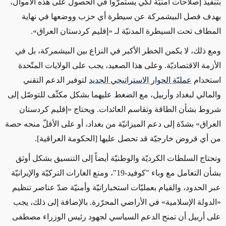
بتنفيذ إصلاحات أمنيّة لكي يستمرّوا في الحصول على هذه الأموال،
بهدف فصل البيشمركة عن سيطرة أي حزب ووضعها في نهاية
المطاف تحت السيطرة المدنيّة لـ «إقليم كردستان العراق».
ومع ذلك، لا يكمن الخطر الأكبر في النزاع بين البيشمركة، بل في
الأزمة الاقتصاديّة. وعلى هذا الصعيد، يجب على الولايات المتّحدة
استخدام
عمليّة الحوار الاستراتيجي الجديد
لتوفير الدعم التقني
والمالي لبغداد وأربيل، مع الضغط عليهما بشكل مكثّف للتوصّل إلى
شروط بشأن الطاقة وتقاسم العائدات. ويحتاج «إقليم كردستان
العراق» بشدّة إلى دعم الميزانيّة من بغداد، أو على الأقلّ منحه حصة
من أي قروض خارجيّة قد تحصل عليها [الحكومة العراقية].
وتحتاج السلطات الكرديّة والوطنيّة أيضاً إلى التنسيق بشكل أوثق
بشأن التعامل مع وباء "كوفيد-
19
"، ومنع الغارات التركيّة والإيرانيّة
عبر الحدود، والقيام بعمليّات استخباراتيّة وأمنيّة ضدّ عناصر تنظيم
«الدولة الإسلامية» في الأراضي المحرّرة. بالإضافة إلى ذلك، يجب
على أربيل أن تمنح الدعم السياسي لجهود رئيس الوزراء مصطفى