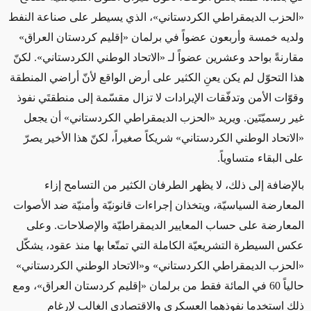
«الحزب الديمقراطي الكردستاني»، الذي يسيطر على صناعة النفط
ولديه خمسة وأربعون عضواً في برلمان «إقليم كردستان العراق»
مقارنةً بواحد وعشرين عضواً لـ «الاتحاد الوطني الكردستاني». لكنّ
هذا التحوّل لم يكن يعنِ الكثير على أرض الواقع لأنّ أراضي المنطقة
وقوّات الأمن وتدفّقات الإيرادات لا تزال مقسّمة إلى منطقتَي نفوذ
غير رسميّتَين. ويريد «الحزب الديمقراطي الكردستاني» أن يجعل
«الاتحاد الوطني الكردستاني» شريكاً صغيراً، لكنّ هذا الأخير يصرّ
على البقاء متساوياً
.
بالإضافة إلى ذلك، لا يظهر الطرفان الكثير من التسامح إزاء
المعارضة السياسيّة، ويتخذان إجراءات قانونيّة وأمنيّة ضد الأصوات
المعارضة على حساب المعايير الديمقراطيّة والإصلاحات. وعلى
عكس السيطرة التشريعيّة الكاملة التي تمتّعا بها منذ عقود، يشكّل
«الحزب الديمقراطي الكردستاني» و«الاتحاد الوطني الكردستاني»
حالياً 60 في المائة فقط من برلمان «إقليم كردستان العراق»، ومع
ذلك استخدما نفوذهما العسكري والاقتصادي الغالب لإرغام