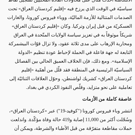
سياسيّة في الوقت الذي يرزخ فيه «إقليم كردستان العراق» تحت
الصدمات المتتالية للأزمة الماليّة، ووباء فيروس كورونا، والغارات
العسكريّة من قبل إيران وتركيا. وكان «إقليم كردستان العراق»
شريكاً موثوقاً به في تعزيز سياسة الولايات المتّحدة في العراق
ومحاربة الإرهاب على مدى ثلاثة عقود، ولا تزال قوّات البيشمركة
التابعة له جهة فاعلة في الحملة لإحباط عودة تنظيم «الدولة
الإسلامية». ومع ذلك، فإن الخلاف العميق الحالي بين الفصائل
السياسيّة الرئيسية في المنطقة فقد قلّل من أهمّية «إقليم
كردستان العراق» كشريك لواشنطن، وحوّل العلاقات الثنائيّة إلى
تعاملية على نحو متزايد، وقلّص النفوذ الكردي في بغداد
.
عاصفة كاملة من الأزمات
انتشر وباء فيروس كورونا ("كوفيد-
19
") عبر «كردستان العراق»،
وسُجّلت أكثر من
11,000
إصابة و419 حالة وفاة مؤكّدة. واندلعت
حملات مقاطعة متفرّقة من قبل الأطباء والشرطة، ويمكن أن