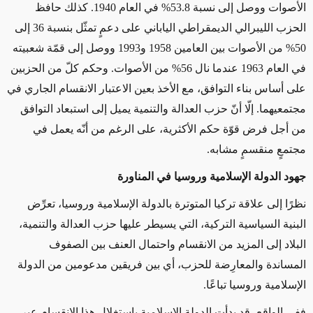
الأصوات ووصل إلى نسبة 53.8% في العام 1940. كذلك حافظ
الحزب الليبرالي الديمقراطي الياباني على دعمٍ تمثّل بنسبة 36 إلى
50% من الأصوات بين العامين 1958 و1993 ووصل إلى قمّة شعبيته
في العام 1963 عندما نال 56% من الأصوات. وحكم كلّ من الحزبين
على أساس بناء التوافق، مع الأخذ بعين الاعتبار الانقسام الجاري في
مجتمعيهما. إلّا أنّ حزب العدالة والتنمية يميل إلى استبعاد التوافق
من أجل فرض قوّة حكم الأكثرية، على الرغم من أنّه يعمل في
مجتمعٍ منقسمٍ مشابه
.
جهود الدولة الإسلامية وروسيا في المناورة
نظرًا إلى علاقة تركيا المتوترة بالدولة الإسلامية وروسيا، تعرِّض
البنية السياسية التركية، التي يسيطر عليها حزب العدالة والتنمية،
البلاد إلى المزيد من الانقسام واحتمال العنف بين الصفوف
المساندة والمعارِضة للحزب، أي بين فريقين مدعومين من الدولة
الإسلامية وروسيا تباعًا
.
ففي الواقع، قد بدأت الدولة الإسلامية باستغلال هذا الانقسام عبر