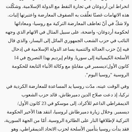
انخراط ابن أردوغان في تجارة النفط مع الدولة الإسلامية. وشكّلت
هذه الاتهامات غصنًا تعلّقت به الصفوف المعارضة واعتبرتها إثبات.
ولا شكّ في أنّ تعاطف المعارضة التركية مع روسيا- ومعاداتها
لحكومة أردوغان- واضحة، على سبيل المثال في الاتهام الذي وجهه
النائب في حزب الشعب الجمهوري المائل إلى اليسار، والذي قال
فيه إنّ حزب العدالة والتنمية يساعد الدولة الإسلامية في إدخال
الأسلحة الكيميائية إلى سوريا. وقام إيرديم بهذا التصريح في 14
كانون الأول/ديسمبر في مقابلةٍ مع وكالة الأنباء التابعة للحكومة
الروسية "روسيا اليوم
".
وفي الوقت عينه، مدّت روسيا يد المساعدة للمعارضة الكردية في
تركيا، إذ دعت صلاح الدين دميرطاش، قائد حزب الشعوب
الديمقراطي الداعم للأكراد، إلى موسكو في 23 كانون الأول/
ديسمبر. وخلال زيارة دميرطاش لروسيا، انتقد هذا الأخير الحكومة
التركية لإطلاقها النار على الطائرة الروسية. أمّا من الجهة السورية،
فقد بدأت روسيا بتأمين الأسلحة لحزب الاتحاد الديمقراطي، وهو