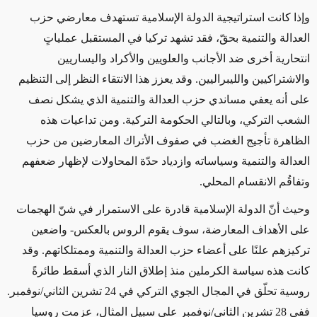
وإذا كانت استراتيجية الدولة الإسلامية تستهدف معارضي حزب
العدالة والتنمية بحقّ، فقد تشهد تركيا في المستقبل عملياتٍ
انتحارية أخرى ضد الأجانب والعلويين والأكراد واليساريين
والاشتراكيين والليبراليين. وقد يعزز هذا الانتقاء النظر إلى التنظيم
على أنه يعفي مساندي حزب العدالة والتنمية الذي يشكل نصف
الشعب التركي، وبالتالي الحكومة التركية. ومن تداعيات هذه
الظاهرة تأجيج الغضب في صفوف الأتراك المعارضين من حزب
العدالة والتنمية وسياساته وازدياد حدّة المحاولات لإظهار ضعفهم
وتفاقُم الانقسام المحلي
.
وحيث أنّ الدولة الإسلامية قادرة على الاستمرار في شنّ الهجمات
على الأهداف المعارضة، سوف يقوم الروس بالعكس- واضعين
تركيزهم علنًا على أعضاء حزب العدالة والتنمية وممتلكاتهم. وقد
كانت هذه سياسة الكرملين منذ إطلاق النار الذي أسقط طائرةً
روسية تحلّق في المجال الجوي التركي في 24 تشرين الثاني/نوفمبر.
ففي 28 تشرين الثاني/نوفمبر على سبيل المثال، عزمت روسيا