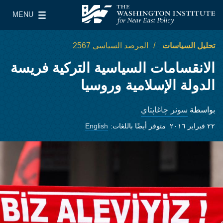
Skip to main content
MENU
معهد واشنطن لسياسات الشرق الأدنى
le Main Menu
تحليل السياسات
المرصد السياسي 2567
الانقسامات السياسية التركية فريسة
الدولة الإسلامية وروسيا
سونر چاغاپتاي
بواسطة
٢٢ فبراير ٢٠١٦
متوفر أيضًا باللغات:
English