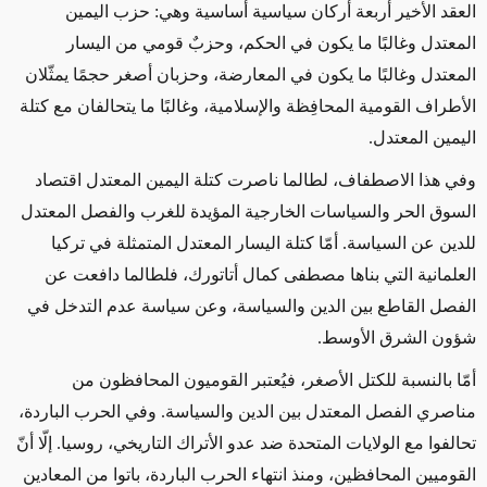
العقد الأخير أربعة أركان سياسية أساسية وهي: حزب اليمين
المعتدل وغالبًا ما يكون في الحكم، وحزبٌ قومي من اليسار
المعتدل وغالبًا ما يكون في المعارضة، وحزبان أصغر حجمًا يمثّلان
الأطراف القومية المحافِظة والإسلامية، وغالبًا ما يتحالفان مع كتلة
اليمين المعتدل
.
وفي هذا الاصطفاف، لطالما ناصرت كتلة اليمين المعتدل اقتصاد
السوق الحر والسياسات الخارجية المؤيدة للغرب والفصل المعتدل
للدين عن السياسة. أمّا كتلة اليسار المعتدل المتمثلة في تركيا
العلمانية التي بناها مصطفى كمال أتاتورك، فلطالما دافعت عن
الفصل القاطع بين الدين والسياسة، وعن سياسة عدم التدخل في
شؤون الشرق الأوسط
.
أمّا بالنسبة للكتل الأصغر، فيُعتبر القوميون المحافظون من
مناصري الفصل المعتدل بين الدين والسياسة. وفي الحرب الباردة،
تحالفوا مع الولايات المتحدة ضد عدو الأتراك التاريخي، روسيا. إلّا أنّ
القوميين المحافظين، ومنذ انتهاء الحرب الباردة، باتوا من المعادين