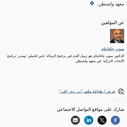
معهد واشنطن.
عن المؤلفين
سونر چاغاپتاي
الدكتور سونر چاغاپتاي هو زميل أقدم في برنامج الزمالة "بايير فاميلي" ومدير "برنامج
الأبحاث التركية" في معهد واشنطن.
عرض / طباعة ملف "پي. دي. إف."
شارك على مواقع التواصل الاجتماعي