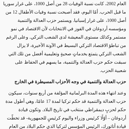
العام 2002، كانت نسبة الوفيات 28 من أصل 1000، على غرار سوريا
ما قبل الحرب. أمّا اليوم، فقد أصبحت نسبة وفيات الأطفال 12 من
أصل 1000، على غرار إسبانيا. ويستمر حزب العدالة والتنمية
ومؤسسه أردوغان في الفوز في الانتخابات لأن الاقتصاد في نمو
مستمر وكذلك مستوى المعيشة لدى الشعب التركي. وعلى الرغم
من تباطؤ الاقتصاد التركي البسيط في الآونة الأخيرة، لا يزال
الشعب التركي يتمتع بخدماتٍ صحيةٍ وتعليمية أفضل من تلك التي
سبقت حكم حزب العدالة والتنمية، ما يسهم في الحفاظ على
شعبية الحزب
.
حزب العدالة والتنمية في وجه الأحزاب المسيطرة في الخارج
وعند انتهاء هذه المدة البرلمانية المؤلفة من أربع سنوات، سيكون
حزب العدالة والتنمية قد حكم تركيا لمدة 17 عامًا، وهي أطول مدة
حكم لحزبٍ ديمقراطي منتخَب في تاريخ البلاد. وتكون قيادة
أردوغان – أوّلًا كرئيس وزراء واليوم كرئيسٍ للجمهورية- قد تخطّت
قيادة أتاتورك، الرئيس المؤسس لتركيا الذي حكم البلاد من العام