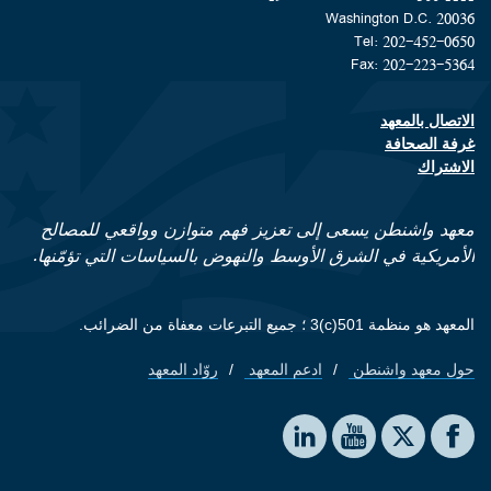
Washington D.C. 20036
Tel: 202-452-0650
Fax: 202-223-5364
الاتصال بالمعهد
Footer contact links
غرفة الصحافة
الاشتراك
معهد واشنطن يسعى إلى تعزيز فهم متوازن وواقعي للمصالح
الأمريكية في الشرق الأوسط والنهوض بالسياسات التي تؤمّنها.
المعهد هو منظمة 501(c)3 ؛ جميع التبرعات معفاة من الضرائب.
حول معهد واشنطن
ادعم المعهد
روّاد المعهد
Footer quick links
Social media
The Washington Institute on LinkedIn
The Washington Institute on YouTube
The Washington Institute on Facebook
The Washington Institute on X