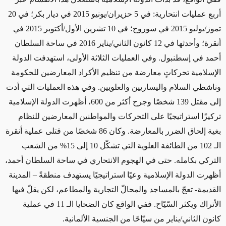
أربع عمليات انتحارية: في 5 حزيران/يونيو 2015 في ديار بكر؛ في 20
تموز/يوليو 2015 في سوروج؛ في 10 تشرين الأول/أكتوبر 2015 في
أنقرة؛ وأحدثها في 12 كانون الثاني/يناير 2016 في ساحة السلطان
أحمد في إسطنبول. وفي العمليات الثلاثة الأولى، استهدفت الدولة
الإسلامية تحركاتٍ معارضة من تنظيم الأكراد المعارضين للحكومة
وناشطي السلام واليساريين والعلويين. وفي هذه العمليات التي أدت
إلى مقتل 139 شخصًا وجرح أكثر من 600، أظهرت الدولة الإسلامية
تركيزًا استراتيجيًا على التحركات والمواطنين المعارضين للنظام
بغية إلحاق الضرر بالمعارضة. وكان 86 شخصًا من قتلى عملية أنقرة
الـ 102 من الطائفة العلوية التي تشكّل 10 إلى 15% من الشعب
التركي بكامله. حتى في الهجوم الانتحاري في ساحة السلطان أحمد،
أظهرت الدولة الإسلامية وعيًا استراتيجيًا يستهدف منطقةً – المدينة
القديمة- تعجّ بالمساجد والمحالّ التجارية والمطاعم، لكن يقلّ فيها
الأتراك ويكثر السّيّاح. ففي الواقع كان الضحايا الـ 11 في عملية
كانون الثاني/يناير من سيّاحًا من الجنسية الألمانية
.