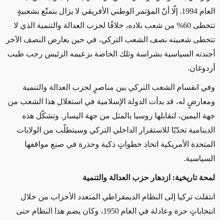
العام 1994. إلّا أنّ المؤتمر الوطني الأفريقي لا يزال يتمتّع بشعبيةٍ
تتخطى 60% من شعب بلاده، خلافًا لحزب العدالة والتنمية الذي لا
تتخطى شعبيته نصف الشعب التركي، في حين يعارض النصف الآخر
أجندته السياسية بشراسة وتلك الخاصة بزعيمه الرئيس رجب طيب
أردوغان
.
وفي انقسام الشعب التركي بين مناصرٍ لحزب العدالة والتنمية
ومعارضٍ له، قد بدأت الدولة الإسلامية في استغلال هذا الشعب من
جهة اليمين، لتقابلها روسيا بالمثل من جهة اليسار. وتشكّل هذه
الدينامية تحدّيًا للاستقرار الداخلي التركي وسيتطلّب من الولايات
المتحدة الأمريكية اتخاذ خطواتٍ ذكية وحذرة في صنع مواقفها
السياسية
.
لمحة تاريخية: ازدهار حزب العدالة والتنمية
انتقلت تركيا إلى النظام الديمقراطي المتعدد الأحزاب من خلال
انتخاباتٍ حرة وعادلة في العام 1950، وكان يضم هذا النظام حتى