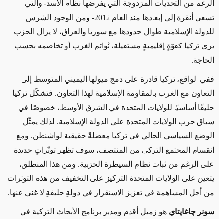
الرغم من التحديات المزدوجة التي يفرضها نظام الأسد- والتي
تسعى أنقرة إلى إبعادها منذ العام 2012- ومن الوجود الشرس
للدولة الإسلامية طوال حدودها مع سوريا والعراق، لا يزال الحزب
يرى تركيا كقوّةٍ إقليميةٍ مستقيلة، تُوائم الغرب أو تخاصمه بحسب
الحاجة
.
ففي الواقع، تركيا قادرة على دمج ميولها اليميني المتوسط إلى
التعاون مع الغرب بالمقاومة الإسلامية لهذا التعاون. فتشكّل تركيا
حليفًا أساسيًا للولايات المتحدة في الشرق الأوسط، خصوصًا في
سياق حرب الولايات المتحدة على الدولة الإسلامية. لذلك يمثّل
الوضع السياسي الحالي في تركيا معضلةً حقيقية لواشنطن. ومع
انقسام المجتمع التركي من المنتصف، سوف تظهر توتّراتٍ جديدة
على الرغم من ثبات نظام السيطرة الحزبية. ومن هذا المنطلق،
يتعين على الولايات المتحدة التركيز على التخفيف من هذه التوترات
من أجل المساهمة في تعزيز الاستقرار في دولةٍ حليفةٍ لا غنى عنها
.
سونر چاغاپتاي
هو زميل أقدم ومدير برنامج الأبحاث التركية في