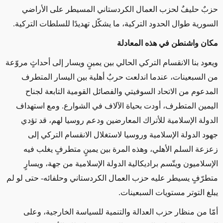
حزبٌ حليفٌ لحزب العمال الكردستاني المسيطر على الأراضي
السورية طوال الحدود التركية، ما يشكّل تهديدًا للسلطات التركية
.
مكان واشنطن في هذه المعادلة
ويعود بنا الانقسام التركي الحالي بين يمينٍ ويسار إلى أحداثٍ مروّعة
من السبعينات، عندما اندلعت حربٌ أهلية بين اليسار المتطرف
المدعوم من الاتحاد السوفيتي والفصائل القومية التابعة لجناح
اليمين المتطرف، أودت بحياة الآلاف في الشوارع. ومع استهداف
الدولة الإسلامية للأتراك المعارضين ودعم روسيا لهم، قد تؤدي
جهود الدولة الإسلامية وروسيا لاستغلال الانقسام التركي إلى
زعزعة السلم الأهلي، وهذه المرة بين يمينٍ متطرفٍ يغلب فيه
الإسلاميون ويتّسم براديكالية الدولة الإسلامية من جهة، ويسارٍ
متطرّفٍ يسيطر عليه حزب العمال الكردستاني وحلفائه- حتى لو لم
يبلغ التوتر مستويات السبعينات
.
أمّا من منظار حزب العدالة والتنمية للسياسة الخارجية، وعلى