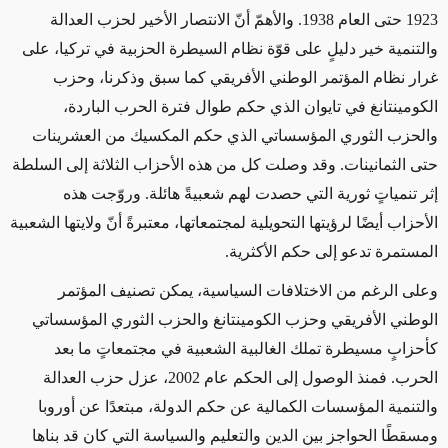
1923 حتى العام 1938. والأهمّ أنّ الانتصار الأخير لحزب العدالة
والتنمية خير دليلٍ على قوّة نظام السيطرة الحزبية في تركيا، على
غرار نظام المؤتمر الوطني الأفريقي كما سبق وذكرنا، وحزب
الكومينتانغ في تايوان الذي حكم طوال فترة الحرب الباردة،
والحزب الثوري المؤسساتي الذي حكم المكسيك من العشرينات
حتى الثمانينات. وقد وصلت كل من هذه الأحزاب الثلاثة إلى السلطة
إثر تنمياتٍ ثورية التي حصدت لهم شعبيةً هائلة. وروّجت هذه
الأحزاب أيضًا لرؤيتها التحويلية لمجتمعاتها، معتبرةً أنّ ولايتها الشعبية
المستمرة تدعو إلى حكم الأكثرية
.
وعلى الرغم من الاختلافات السياسية، يمكن تصنيف المؤتمر
الوطني الأفريقي وحزب الكومينتانغ والحزب الثوري المؤسساتي
كأحزابٍ مسيطرة تملك الغالبية الشعبية في مجتمعاتٍ ما بعد
الحرب. فمنذ الوصول إلى الحكم عام 2002، عزل حزب العدالة
والتنمية المؤسسات الكمالية عن حكم الدولة، مبتعدًا عن أوروبا
ومسقطًا الحواجز بين الدين والتعليم والسياسة التي كان قد بناها