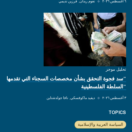
٦ أغسطس ٢٠٢٦
◆
نعوم ريدان
فرزين نديمي
تحليل موجز
"سد فجوة التحقق بشأن مخصصات السجناء التي تقدمها
"السلطة الفلسطينية
٣ أغسطس ٢٠٢٦
◆
ديفيد ماكوفسكي
نافا جولدشتاين
TOPICS
السياسة العربية والإسلامية