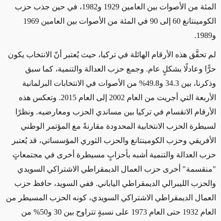
المئة من الأصوات بين العامين 1929 و1982، في حين جذب حزب
الكومينتانغ 60 إلى 90 في المئة من الأصوات بين العامين 1969
و1989
.
لم تحقَّق هذه الأرقام الهائلة في تركيا، حيث يُعتبر أنّ الانتخاب يكون
حرًّا وعادلًا بشكلٍ عام. وجمع حزب العدالة والتنمية، كما سبق
وذكرنا، بين 34.3 و49.8% من الأصوات في الانتخابات البرلمانية
الأربعة التي أجريت من العام 2002 إلى العام 2015. وتعكس هذه
الأرقام الانقسام في تركيا بين مساندي الحزب ومعارضيه. ونظرًا
لسيطرة الحزب الانتخابية المحدودة مقارنةً مع المؤتمر الوطني
الأفريقي وحزب الكومينتانغ والحزب الثوري المؤسساتي، قد يُعتبر
حزب العدالة والتنمية أشبه بأحزابٍ مسيطرة أخرى في مجتمعاتٍ
"منقسمة" أخرى حزب العمال الديمقراطي الاشتراكي السويدي
والحزب الليبرالي الديمقراطي الياباني. ففي السويد، حافظ حزب
العمال الديمقراطي الاشتراكي السويدي، كونه الحزب المسيطر من
العام 1932 حتى العام 1973 على نسبةٍ تتراوح بين 30 و50% من