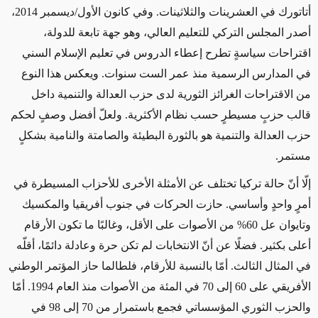
أتاتورك في العشرينات والثلاثينات. وفي كانون الأول/ديسمبر 2014،
أصدر المجلس التركي للتعليم العالي، وهو جهة تابعة للدولة،
اقتراحات سياسةٍ تطرح إعطاء الدروس في تعليم الإسلام السني
في المدارس الرسمية منذ عمر الست سنوات. ويعكس هذا النوع
من الاقتراحات الغرائز الثورية لدى حزب العدالة والتنمية داخل
قالب حزبٍ مسيطرٍ حسب نظام الأكثرية. ولعلّ أفضل وصفٍ لحكم
حزب العدالة والتنمية هو بالثورة البطيئة والصامتة والنامية بشكلٍ
مستمر
.
إلّا أنّ حالة تركيا تختلف عن الأمثلة الأخرى للأحزاب المسيطرة في
أمرٍ واحدٍ وأساسي. حازت الحركات في جنوب أفريقيا والمكسيك
وتايوان عل 60% من الأصوات على الأقل، وغالبًا ما تكون الأرقام
أعلى بكثير. فضلًا عن أنّ الانتخابات لم تكن حرة وعادلة دائمًا، أقلّه
في المثال الثالث. أمّا بالنسبة للأرقام، فلطالما حاز المؤتمر الوطني
الأفريقي على 60 إلى 70 في المئة من الأصوات منذ العام 1994. أمّا
والحزب الثوري المؤسساتي فجمع باستمرار من 70 إلى 98 في