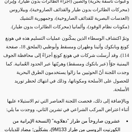
وعبوات ناسفة بحرية) والصين (أجزاء الطائرات بدون طيار)، وإيران
(محركات الطائرات بدون طيار والقذائف الصاروخية)، وبيلاروس
(العدسات البصرية للقذائف الصاروخية)، وجمهورية التشيك
(مكونات نظام الوقود)، وألمانيا (محركات الطائرات بدون طيار).
وتمّ اكتشاف الوسطاء الذين يمكّنون عمليات التسليم هذه في هونغ
كونغ وبانكوك وأثينا وطهران ومسقط وأبوظبي (الملحق 18، صفحة
114). وقد أرسلت شركات في هونغ كونغ أجزاءً إلى محافظة الجوف
اليمنية جوّاً (عبر بانكوك ومسقط) وهربّتها عبر الحدود العُمانية. كما
وجدت اللجنة أنّ الحوثيين ما زالوا يستخدمون الطرق البحرية
للحصول على الأسلحة ومكوناتها، وذلك في انتهاك لحظر توريد
الأسلحة.
وبالإضافة إلى ذلك، فحصت اللجنة العناصر التي تم الاستيلاء عليها
أثناء اعتراض المركب الشراعي في تشرين الثاني، ووجدت ما يلي:
عشرون صاروخاً من طراز "دهلاوية" (النسخة الإيرانية من
الكورنيت الروسي من طراز
9M133
)، بشكلَين؛ مضاد للدبابات