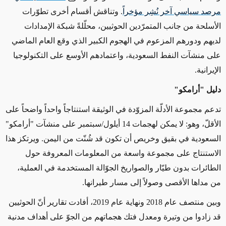
مرصد سياسي آخر نُشِر مؤخراً
. وتناقش أقسام أخرى تطوّرات
الأسلحة من جانب المتمرّدين الحوثيين، محلّلةً شبكة الإمدادات
لديهم ودورهم المزعوم في الهجوم الكبير الذي وقع العام الماضي
على منشآت النفط السعودية، واعتمادهم الأوسع على التكنولوجيا
الإيرانية.
دليل "أرامكو"
تدعم مجموعة الأدلّة المزوّدة في الوثيقة استنتاجاً واحداً واضحاً على
الأقلّ، وهو
:
لا يمكن لهجمات 14 أيلول/سبتمبر على منشآت "أرامكو"
السعودية في بقيق وخريص أن تكون قد شُنّت من اليمن. ويرتكز هذا
الاستنتاج على مجموعة واسعة من المعلومات المعروفة حول
الطائرات بدون طيّار والصواريخ الجوّالة المستخدمة في العملية،
من مداها الأقصى وصولاً إلى مسار طيرانها.
وبين منتصف عام 2018 ونهاية عام 2019، أفادت تقارير أنّ الحوثيين
قد زادوا من وتيرة ومعدل فتك هجماتهم من الجوّ على أهداف مدنية