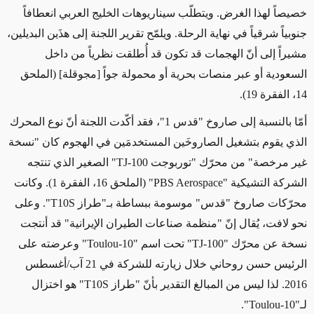
خصيصاً لهذا الغرض. ويتطلّب سيناريوهات الخليج العربي انعطافاً
جنوبياً شرقياً في نهاية الرحلة. ويلمّح تقرير اللجنة إلى هذَين البديلين،
مشيراً إلى أنّ الهجمات قد تكون قد أُطلقت نظرياً من داخل
السعودية أو عبر منصات بحرية أو محمولة جواً [مجوقلة] (الملحق
14، الفقرة 19).
أمّا بالنسبة إلى صاروخ "قدس 1"، فقد أكّدت اللجنة أنّ نوع المحرك
الذي يقوم بتشغيل الصاروخَين المستخدمَين في الهجوم كان "نسخة
غير مرخصة" من محرّك "توربوجت
TJ-100
" الصغير الذي تنتجه
الشركة التشيكية "
PBS Aerospace
" (الملحق 16، الفقرة 1). وكانت
محرّكات صاروخ "قدس" موسومة ببساطة بـ"طراز
T10S
". وعلى
نحو لافت، يُقال إنّ "منظمة صناعات الطيران الإيرانية" قد أنتجت
نسخة عن محرّك "
TJ-100
" تحت اسم "
Toulou-10
" وعرضته على
الرئيس حسن روحاني خلال زيارته للشركة في 21 آب/أغسطس
2016. لذا ليس من المبالغ التقدير بأنّ "طراز
T10S
" هو اختزال
لـ"
Toulou-10
".