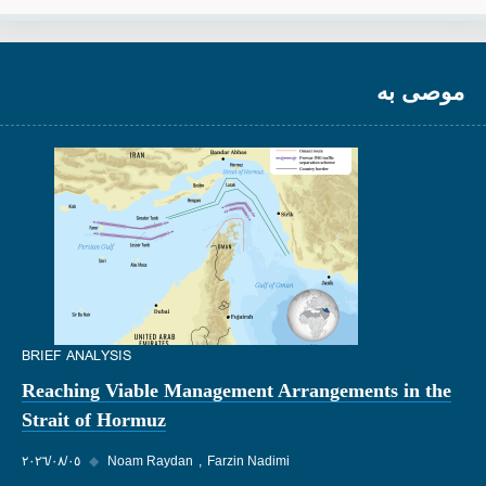
موصى به
BRIEF ANALYSIS
Reaching Viable Management Arrangements in the
Strait of Hormuz
Farzin Nadimi
Noam Raydan
◆
٠٥‏/٠٨‏/٢٠٢٦