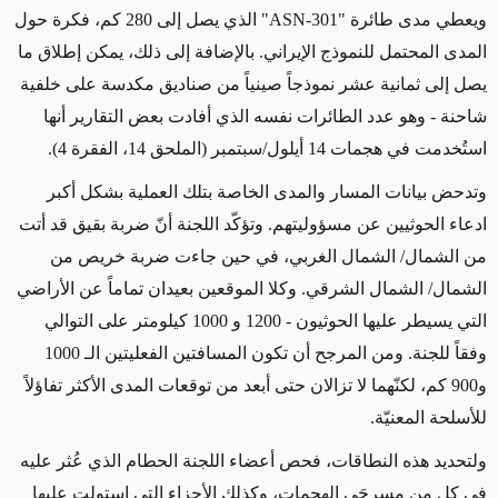
ويعطي مدى طائرة "
ASN-301
" الذي يصل إلى 280 كم، فكرة حول
المدى المحتمل للنموذج الإيراني. بالإضافة إلى ذلك، يمكن إطلاق ما
يصل إلى ثمانية عشر نموذجاً صينياً من صناديق مكدسة على خلفية
شاحنة - وهو عدد الطائرات نفسه الذي أفادت بعض التقارير أنها
استُخدمت في هجمات 14 أيلول/سبتمبر (الملحق 14، الفقرة 4).
وتدحض بيانات المسار والمدى الخاصة بتلك العملية بشكل أكبر
ادعاء الحوثيين عن مسؤوليتهم. وتؤكّد اللجنة أنّ ضربة بقيق قد أتت
من الشمال/ الشمال الغربي، في حين جاءت ضربة خريص من
الشمال/ الشمال الشرقي. وكلا الموقعين بعيدان تماماً عن الأراضي
التي يسيطر عليها الحوثيون - 1200 و 1000 كيلومتر على التوالي
وفقاً للجنة. ومن المرجح أن تكون المسافتين الفعليتين الـ 1000
و900 كم، لكنّهما لا تزالان حتى أبعد من توقعات المدى الأكثر تفاؤلاً
للأسلحة المعنيّة.
ولتحديد هذه النطاقات، فحص أعضاء اللجنة الحطام الذي عُثر عليه
في كل من مسرحَي الهجمات، وكذلك الأجزاء التي استولت عليها