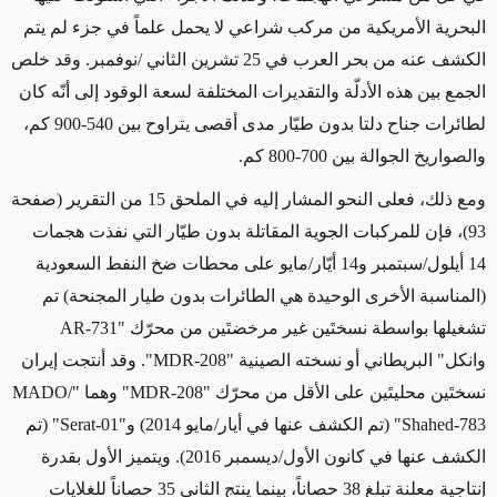
البحرية الأمريكية من مركب شراعي لا يحمل علماً في جزء لم يتم
الكشف عنه من بحر العرب في 25 تشرين الثاني /نوفمبر. وقد خلص
الجمع بين هذه الأدلّة والتقديرات المختلفة لسعة الوقود إلى أنّه كان
لطائرات جناح دلتا بدون طيّار مدى أقصى يتراوح بين 540-900 كم،
والصواريخ الجوالة بين 700-800 كم.
ومع ذلك، فعلى النحو المشار إليه في الملحق 15 من التقرير (صفحة
93)، فإن للمركبات الجوية المقاتلة بدون طيّار التي نفذت هجمات
14 أيلول/سبتمبر و14 أيّار/مايو على محطات ضخ النفط السعودية
(المناسبة الأخرى الوحيدة هي الطائرات بدون طيار المجنحة) تم
تشغيلها بواسطة نسختَين غير مرخضتَين من محرّك "
AR-731
وانكل" البريطاني أو نسخته الصينية "
MDR-208
". وقد أنتجت إيران
نسختَين محليتَين على الأقل من محرّك "
MDR-208
" وهما "
MADO/
Shahed-783
" (تم الكشف عنها في أيار/مايو 2014) و"
Serat-01
" (تم
الكشف عنها في كانون الأول/ديسمبر 2016). ويتميز الأول بقدرة
إنتاجية معلنة تبلغ 38 حصاناً، بينما ينتج الثاني 35 حصاناً للغلايات