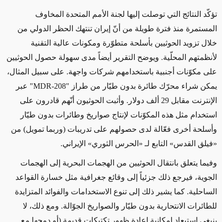
تؤكّد النتائج التي توصلت إليها لجنة الأمم المتحدة المخاوف
المستمرة منذ فترة طويلة من أنّ إيران تنتهك الحظر الدولي من
خلال تزويد الحوثيين بأسلحة متطوّرة ومكونات عالية التقنية
لأنظمتهم المحلّية. ويوضح التقرير أيضاً مدى سهولة حصول الحوثيين
على مكوّنات أجنبية باستخدامهم شركات واجهة. على سبيل المثال،
يمكن شراء محرّك طائرة بدون طيّار من طراز "
MDR-208
" عبر
الإنترنت مقابل 29 ألف دولار. وأثبت الحوثيون أنّهم قادرون على
استخدام مثل هذه المكوّنات لإنتاج صواريخ وطائرات بدون طيّار
وأسلحة أخرى فعّالة لدى حصولهم على تدريبات (وربما تمويل) من
«فيلق القدس» التابع لـ «الحرس الثوري» الإيراني.
وفيما يتعلق بانتقال الحوثيين من الهجمات البحرية إلى الهجمات
الجوية، فيرجع ذلك جزئياً إلى وقائع جغرافية مثل خسارة القواعد
الساحلية. كما يشير ذلك إلى تنوع الاستخدامات والفوائد المتزايدة
للطائرات الانتحارية بدون طيّار والصواريخ الجوّالة. ومع ذلك، لا
ينبغي استبعاد إمكانية إعادة ظهور تكتيكات قديمة (أو دمجها مع