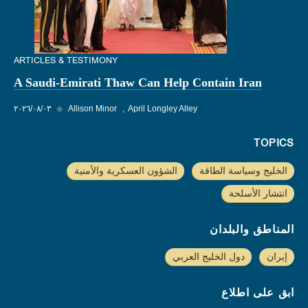
ARTICLES & TESTIMONY
A Saudi-Emirati Thaw Can Help Contain Iran
April Longley Alley
Allison Minor
◆
٠٣‏/٠٨‏/٢٠٢٦
TOPICS
الخليج وسياسة الطاقة
الشؤون العسكرية والأمنية
انتشار الأسلحة
المناطق والبلدان
إيران
دول الخليج العربي
ابق على اطلاع