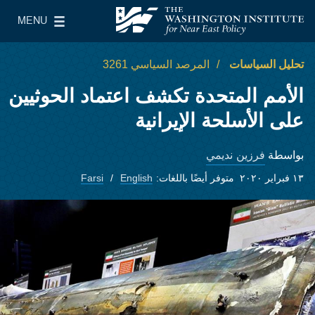
Skip to main content
MENU
معهد واشنطن لسياسات الشرق الأدنى
le Main Menu
تحليل السياسات
المرصد السياسي 3261
الأمم المتحدة تكشف اعتماد الحوثيين
على الأسلحة الإيرانية
فرزين نديمي
بواسطة
١٣ فبراير ٢٠٢٠
متوفر أيضًا باللغات:
English
Farsi