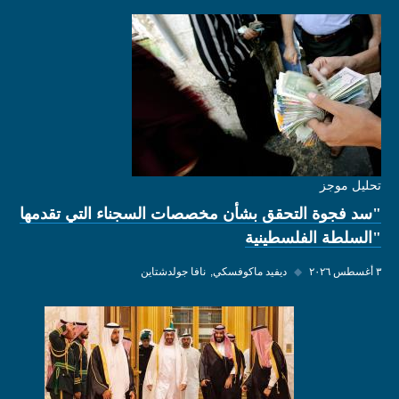
تحليل موجز
"سد فجوة التحقق بشأن مخصصات السجناء التي تقدمها
"السلطة الفلسطينية
٣ أغسطس ٢٠٢٦
◆
ديفيد ماكوفسكي
نافا جولدشتاين