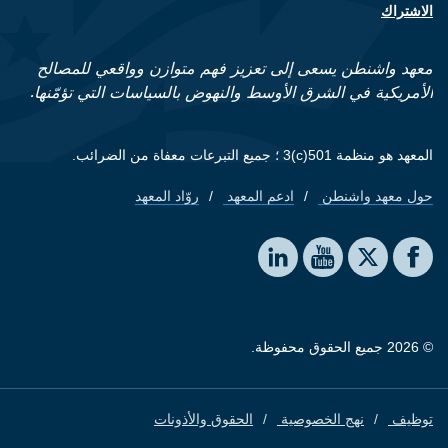
الاشتراك
معهد واشنطن يسعى إلى تعزيز فهم متوازن وواقعي للمصالح
الأمريكية في الشرق الأوسط والنهوض بالسياسات التي تؤمّنها.
المعهد هو منظمة 501(c)3 ؛ جميع التبرعات معفاة من الضرائب.
حول معهد واشنطن
ادعم المعهد
روّاد المعهد
Footer quick links
Social media
The Washington Institute on LinkedIn
The Washington Institute on YouTube
The Washington Institute on Facebook
The Washington Institute on X
© 2026 جميع الحقوق محفوظة.
توظيف
نهج الخصوصية
الحقوق والأذونات
Footer