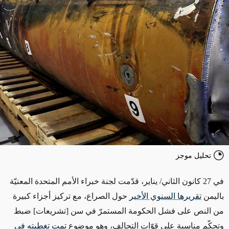
تحليل موجز
في 27 كانون الثاني/ يناير، قدّمت لجنة خبراء الأمم المتحدة المعنيّة
باليمن
تقريرها السنوي الأخير
حول الصراع، مع تركيز أجزاء كبيرة
من النص على فشل الحكومة المستمرّ في سن [تشريعات] ضبط
وتحكّم مناسبة على قوّات التحالف، وهو موضوع
تمت تغطيته في