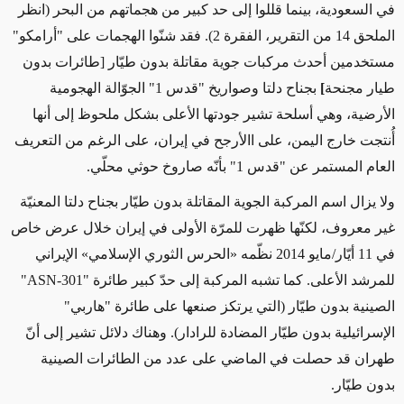
في السعودية، بينما قللوا إلى حد كبير من هجماتهم من البحر (انظر
الملحق 14 من التقرير، الفقرة 2). فقد شنّوا الهجمات على "أرامكو"
مستخدمين أحدث مركبات جوية مقاتلة بدون طيّار [طائرات بدون
طيار مجنحة
]
بجناح دلتا وصواريخ "قدس 1" الجوّالة الهجومية
الأرضية، وهي أسلحة تشير جودتها الأعلى بشكل ملحوظ إلى أنها
أُنتجت خارج اليمن، على االأرجح في إيران، على الرغم من التعريف
العام المستمر عن "قدس 1" بأنّه صاروخ حوثي محلّي.
ولا يزال اسم المركبة الجوية المقاتلة بدون طيّار بجناح دلتا المعنيّة
غير معروف، لكنّها ظهرت للمرّة الأولى في إيران خلال عرض خاص
في 11 أيّار/مايو 2014 نظّمه «الحرس الثوري الإسلامي» الإيراني
للمرشد الأعلى. كما تشبه المركبة إلى حدّ كبير طائرة "
ASN-301
"
الصينية بدون طيّار (التي يرتكز صنعها على طائرة "هاربي"
الإسرائيلية بدون طيّار المضادة للرادار). وهناك دلائل تشير إلى أنّ
طهران قد حصلت في الماضي على عدد من الطائرات الصينية
بدون طيّار.