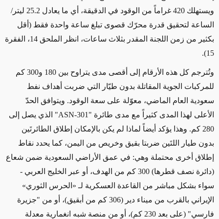
ويستهلك 420 غراماً من الوقود في الدقيقة، أي ما يعادل 25.2 ليتر/
الساعة لتحقيق قدرة محرّك قصوى تبلغ ساعة واحدة فقط (أقل
بكثير من زمن اللجنة المقدر بثلاث ساعات، انظر الملحق 14، الفقرة
15).
وتُترجم كل هذه الأرقام إلى أقصى مدى يتراوح بين 180 و300 كم
للمركبات الجوية المقاتلة بدون طيّار التي ضربت أهداف نفط
سعودية العام الماضي، معوّلة على سعة الوقود. ويتوافق الحدّ
الأعلى لهذا المدى كثيراً مع مدى طائرة "
ASN-301
" الذي يصل إلى
280 كم. وهذا يؤكد أيضاً لماذا لم يكن بالإمكان إطلاق الطائرتَين
بدون طيار اللتَين ضربتا بقيق وخريص من اليمن، كما يحدد نقاط
إطلاق أخرى محتملة وهي: في عمق الأراضي السعودية ضمن شعاع
(دائرة نصف قطرها) 300 كم من الهدف، أو عبر الخليج العربي -
سواء بشكل مباشر من القاعدة العسكرية لـ «الحرس الثوري»
الإيراني بالقرب من ميناء دير (306 كم من أبقيق)، أو من "جزيرة
فارسي" (على بعد 230 كم)، أو من منصة شبه انغمارية معدلة