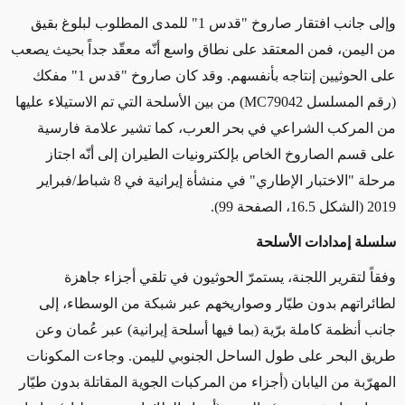
وإلى جانب افتقار صاروخ "قدس 1" للمدى المطلوب لبلوغ بقيق
من اليمن، فمن المعتقد على نطاق واسع أنّه معقّد جداً بحيث يصعب
على الحوثيين إنتاجه بأنفسهم. وقد كان صاروخ "قدس 1" مفكك
(رقم المسلسل
MC79042
) من بين الأسلحة التي تم الاستيلاء عليها
من المركب الشراعي في بحر العرب، كما تشير علامة فارسية
على قسم الصاروخ الخاص بإلكترونيات الطيران إلى أنّه اجتاز
مرحلة "الاختبار الإطاري" في منشأة إيرانية في 8 شباط/فبراير
2019 (الشكل 16.5، الصفحة 99).
سلسلة إمدادات الأسلحة
وفقاً لتقرير اللجنة، يستمرّ الحوثيون في تلقي أجزاء جاهزة
لطائراتهم بدون طيّار وصواريخهم عبر شبكة من الوسطاء، إلى
جانب أنظمة كاملة برّية (بما فيها أسلحة إيرانية) عبر عُمان وعن
طريق البحر على طول الساحل الجنوبي لليمن. وجاءت المكونات
المهرّبة من اليابان (أجزاء من المركبات الجوية المقاتلة بدون طيّار