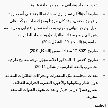
شديد الانفجار وفراغي منفجر ذو طاقة عالية
صاروخاً جوّالاً لم تسبق رؤيته، حدّدته اللجنة على أنه صاروخ
أرض جوّ محتمل، وقد كان مزوّداً بمحرّك نفاث مركّب على
الذيل، وتوجيه نهائي بصري، وصمامة تفجير اقترابي بصرية، مما
يشير إلى وضع مضاد للطائرات (ربما مضاد للطائرات
العامودية) (الملحق 20، الشكل 20.4)
صاروخ "
C-802
" مضاد للسفن (الشكل 20.9)
صاروخ "قدس 1" المذكور أعلاه، مجهّز بلوحة مفاتيح طرفية
الحاسوب باللغة الفارسية (الشكل 20.11)
معدات متجانسة مثل المفجرات ومحركات الطائرات المقاتلة
بدون طيار ومكوناتها والأجهزة البصرية الحرارية للقذائف
الصاروخية ["الآر بي جي"] ومعدات تحويل العبوات الناسفة
البحرية.
الخاتمة