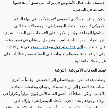
الاستيلاء على جبال الأمانوس في تركيا التي سبق أن هاجمتها
الجماعة في الماضي.
ولكنّ الهدف العسكري الحقيقي لأنقرة يكمن في إنهاء الدعم
الأمريكي لـ «حزب الاتحاد الديمقراطي»، وجمع الأسلحة التي
استلمتها الجماعة، وإجبار الأكراد على الانسحاب إلى الضفة الشرقية
لنهر الفرات. ومن الناحية السياسية، يأمل أردوغان في تعزيز دعمه
قبل الانتخابات
التي قد تنطلق قبل موعدها المقرّر
في عام 2019؛
وفي الواقع، جاءت معظم تعليقاته على العملية ضمن فعاليات على
غرار حملات انتخابية.
تهديد للعلاقات الأمريكية - التركية
وصلت علاقة أنقرة مع واشنطن إلى الحضيض، وغالباً ما تُعزى
أسباب هذا الصدع إلى تزايد استبداد أردوغان وتعليقاته المعادية
للأجانب. ولكن إنصافاً له، أخفق القادة الأمريكيون مراراً وتكراراً في
الوفاء بوعودهم تجاه «حزب الاتحاد الديمقراطي» وإزالة قلق
اردوغان بشأن توسّع الجماعة. وأصبحت الحكومتان الآن على خلاف،