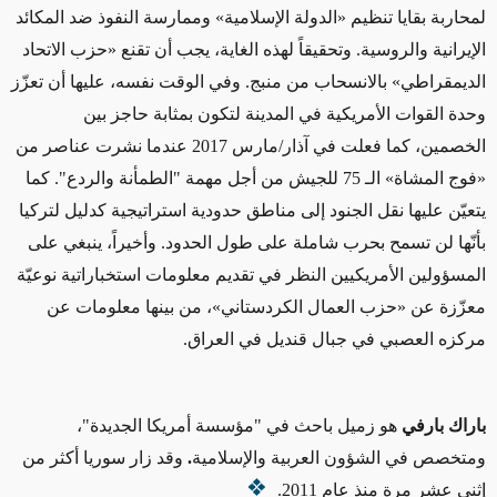
لمحاربة بقايا تنظيم «الدولة الإسلامية» وممارسة النفوذ ضد المكائد
الإيرانية والروسية. وتحقيقاً لهذه الغاية، يجب أن تقنع «حزب الاتحاد
الديمقراطي» بالانسحاب من منبج. وفي الوقت نفسه، عليها أن تعزّز
وحدة القوات الأمريكية في المدينة لتكون بمثابة حاجز بين
الخصمين، كما فعلت في آذار/مارس 2017 عندما نشرت عناصر من
«فوج المشاة» الـ 75 للجيش من أجل مهمة "الطمأنة والردع". كما
يتعيّن عليها نقل الجنود إلى مناطق حدودية استراتيجية كدليل لتركيا
بأنّها لن تسمح بحرب شاملة على طول الحدود. وأخيراً، ينبغي على
المسؤولين الأمريكيين النظر في تقديم معلومات استخباراتية نوعيّة
معزّزة عن «حزب العمال الكردستاني»، من بينها معلومات عن
مركزه العصبي في جبال قنديل في العراق.
باراك بارفي
هو زميل باحث في "مؤسسة أمريكا الجديدة"،
ومتخصص في الشؤون العربية والإسلامية
.
وقد زار سوريا أكثر من
إثني عشر مرة منذ عام 2011.