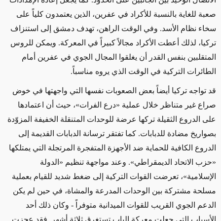
صعبة للغاية بالنسبة للأكراد في عفرين، الذين يعتمدون كلياً على
سخاء نظام الأسد. وفي الوقت الراهن، تهدف دمشق إلى استنزاف
تركيا، لذلك أعطت الأكراد مجالاً كبيراً في المعركة. ويمكن للروس
المتقلبين بنفس القدر أن يغلقوا المجال الجوي في عفرين أمام
الطائرات التركية في الوقت الذي يروه مناسباً.
قد تواجه تركيا أيضاً بعض الصعوبات نفسها التي واجهتها في خوض
صراع غير متناظر خلال عملية «درع الفرات»، حيث أن اعتمادها
على الدروع الثقيلة تركها عرضة للوحدات المتنقلة الخفيفة المزوّدة
بصواريخ مضادة للدبابات. كما تفتقر ترسانة الدبابات القديمة إلى
الدروع الكافية للحماية ضد الأجهزة المتفجرة المرتجلة التي يمتلكها
«حزب الاتحاد الديمقراطي». وعند مواجهة تنظيم «الدولة
الإسلامية»، تعرضت القوات التركية إلى ضغط شديد للقيام بعملية
مسلحة مشتركة بين الوحدات المدرعة والمشاة، في حين لم يكن
الدعم الجوي القريب للقوات الميدانية متوفراً - وكان ذلك أحد
الأسباب التي جعلت معركة الباب تستغرق ثلاثة أشهر. فقد عجزت