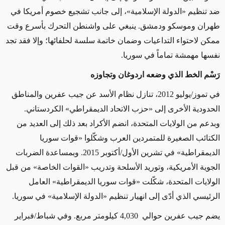
ضد تنظيم «الدولة الإسلامية»، إلى جانب تشجيع خصوم أمريكا في
طهران وموسكو ودمشق. ينبغي على واشنطن التحرك بأسرع وقت
ممكن لاحتواء التداعيات وضمان خاتمة سلسة لحلفائها؛ وإلا فقد تجد
نفسها مهمشة تماماً في سوريا.
رَسْم الخط الذي وضعه اردوغان وتجاوزه
في تموز/يوليو 2012، تنازل نظام الأسد عن جيب عفرين والمناطق
الحدودية الأخرى إلى «حزب الاتحاد الديمقراطي» الكردستاني.
وبدعم من الولايات المتحدة، انضم الأكراد بعد ذلك إلى العديد من
الكتائب الصغيرة للمتمردين العرب وشكّلوا «قوات سوريا
الديمقراطية» في تشرين الأول/أكتوبر 2015. وبمساعدة الضربات
الجوية الأمريكية، وتوريد الأسلحة وتدريب «القوات الخاصة» من قبل
الولايات المتحدة، شكّلت «قوات سوريا الديمقراطية» العامل
الرئيسي الذي أدّى إلى انهيار تنظيم «الدولة الإسلامية» في سوريا
.
يضم جيب عفرين حوالي
4,030
كيلومتر مربع. وفي شباط/فبراير