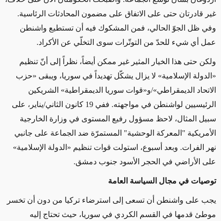
غير قادرتان حتى على الاتفاق على مضمون المحادثات الرئاسية.
وفي ظل الجوّ الحالي، فمن المشكوك فيه أن تستطيع واشنطن
عمل أي شيء للحدّ من التوتّرات سوى التخلّي عن الأكراد.
ولكن حتى هذا الخيار المثير غير ممكن أيضاً، نظراً إلى أنّ تنظيم
«الدولة الإسلامية» لا يزال يشكّل تهديداً في سوريا، ويبقى «حزب
الاتحاد الديمقراطي»/و«قوات سوريا الديمقراطية» الشريكين
الرئيسيين لواشنطن في مواجهته. ففي 19 كانون الثاني/يناير، على
سبيل المثال، لاحظ مسؤول رفيع المستوى في وزارة الخارجية
الأمريكية "المعركة الوحشية" المستمرّة ضد الجماعة على جانبي
نهر الفرات. وبعد أسبوع، استولت قوات تنظيم «الدولة الإسلامية»
على الأراضي في الحجر الأسود جنوب دمشق.
توصيات في مجال السياسة العامة
يجب على واشنطن أن تسعى إلى استرضاء تركيا من دون أن تخسر
موطئ قدمها في القسم الكردي في سوريا، حيث تحتاج إليه