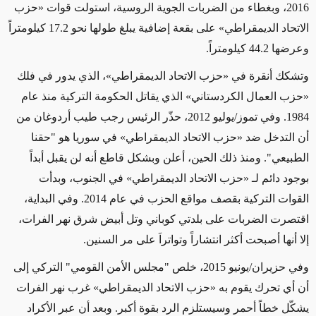
2016، وبغطاء من الضربات الجوية الروسية، استولت قوات «حزب
الاتحاد الديمقراطي» على بقعة إضافية يبلغ طولها نحو 17.2 كيلومتراً
وعرضها 44.2 كيلومتراً.
وتشكك أنقرة في «حزب الاتحاد الديمقراطي»، الذي يدور في فلك
«حزب العمال الكردستاني» الذي يقاتل الحكومة التركية منذ عام
1984. وفي تموز/يوليو 2012، حذّر الرئيس رجب طيب أردوغان من
أن التدخل ضد «حزب الاتحاد الديمقراطي» في سوريا هو "حقنا
الطبيعي". ومنذ ذلك الحين، أعلن وبشكل قاطع أنه لن يقبل أبداً
بوجود دائم لـ «حزب الاتحاد الديمقراطي» في الجنوب، وبدأت
القوات التركية بقصف مواقع الحزب في عام 2014. وفي البداية،
اقتصرت الضربات على بلدتي كوباني وتل أبيض شرق نهر الفرات،
إلا أنها أصبحت أكثر انتشاراً وتواتراَ على مر السنين
.
وفي حزيران/يونيو 2015، خلص "مجلس الأمن القومي" التركي إلى
أن أي تحرك يقوم به «حزب الاتحاد الديمقراطي» غرب نهر الفرات
يشكّل خطاً أحمر وسيستلزم الرد بقوة أكبر. وبعد أن عبر الأكراد