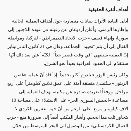
أهداف أنقرة الحقيقية
أدلى القادة الأتراك ببيانات متضاربة حول أهداف العملية الحالية
وإطارها الزمني. وأعلن أردوغان عن رغبته في عودة اللاجئين إلى
سوريا، وإنهاء قصف «حزب الاتحاد الديمقراطي» لتركيا، ومواصلة
القتال إلى أن يتم "تحييد" الجماعة. وقال في 21 كانون الثاني/يناير
إنّ العملية ستنتهي "في وقت قصير جداً"، لكنّه أعلن بعد ذلك أنّها
ستتقدّم الى الحدود العراقية بعيداً نحو الشرق.
وكان رئيس الوزراء يلدرم أكثر تحديداً، إذ أفاد أنّ عملية «غصن
الزيتون» ستُنشئ منطقة آمنة على عمق ثلاثين كيلومتراً على أربع
مراحل. ووفقاً لتغريدة صادرة عن مكتبه، تهدف العملية إلى
مساعدة «الجيش السوري الحر» على الاستيلاء على مساحة 10
آلاف كيلومتر مربع، على الرغم من أنّ جيب عفرين الكردي لا
يتجاوز ثلث هذا الحجم. وأشار المكتب أيضاً إلى ضرورة منع «حزب
العمال الكردستاني» من الوصول الى البحر المتوسط من خلال