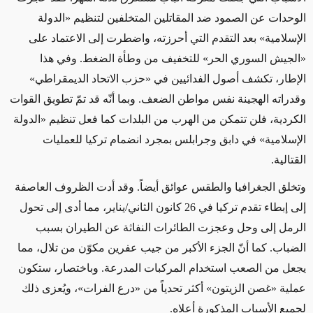
الوحدات عن الصمود ضد المقاتلين المتخلفين لتنظيم «الدولة
الإسلامية» بعد التقدم التي أحرزته، واضطرت إلى الاعتماد على
«الجيش السوري الحر» للتخفيف من وطأة الضغط. وفي هذا
الإطار، تكشف أصول الفدائيين في «حزب الاتحاد الديمقراطي»
وقدراته الهجينة نفس مواطن الضعف. وبما أنّه قد تمّ تطويق القوات
الكردية، فلن تتمكن من الهرب من البلدات كما فعل تنظيم «الدولة
الإسلامية» في دابق وجرابلس بمجرد انضمام تركيا للعمليات
القتالية.
وتخلق الجغرافيا والطقس عوائق أيضاً. وقد أدت الظروف العاصفة
إلى إبطاء تقدم تركيا في 26 كانون الثاني/يناير، مما أدى إلى تحول
الرمل إلى وحل وعجزت الطائرات النفاثة عن الطيران بسبب
الضباب. كما أنّ الجزء الأكبر من جيب عفرين مكوّن من تلال، مما
يجعل من الصعب استخدام المركبات المدرعة. وباختصار، ستكون
عملية «غصن الزيتون» أكثر تحدياً من «درع الفرات»، ويُعزى ذلك
لجميع الأسباب المذكورة أعلاه.