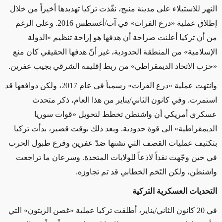
النهر للاستيلاء على مدينة منبج، نفّذت تركيا تهديدها أخيراً من خلال
إطلاق عملية «درع الفرات» في آب/أغسطس 2016. وعلى الرغم
من أن تركيا أعلنت صراحة أن هدفها هو إزاحة تنظيم «الدولة
الإسلامية» من المنطقة الحدودية، غير أنّ هدفها الحقيقي كان منع
«حزب الاتحاد الديمقراطي» من ربط إقليمه الشرقي بجيب عفرين
.
وانتهت عملية «درع الفرات» رسمياً في عام 2017، ولكن دوافعها قد
استمرت. وفي كانون الثاني/يناير من هذا العام، ذكر متحدث
عسكري أمريكي أن واشنطن تخطط لتحويل «قوات سوريا
الديمقراطية» الى قوة حدودية. وبعد ذلك بوقت قصير، بدأت تركيا
بتكثيف عمليات القصف التي تشنها ضدّ عفرين وقرع طبول الحرب
في حين وجّهت نقداً لاذعاً للولايات المتحدة. وسرعان ما تراجعت
واشنطن، ولكن التَخم الخطابي قد تم تجاوزه.
التحديات العسكرية التركية
في 20 كانون الثاني/يناير، أطلقت تركيا عملية «غصن الزيتون» التي