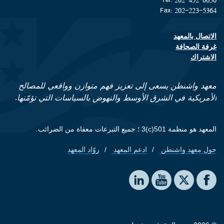
Fax: 202-223-5364
الاتصال بالمعهد
Footer contact links
غرفة الصحافة
الاشتراك
معهد واشنطن يسعى إلى تعزيز فهم متوازن وواقعي للمصالح
الأمريكية في الشرق الأوسط والنهوض بالسياسات التي تؤمّنها.
المعهد هو منظمة 501(c)3 ؛ جميع التبرعات معفاة من الضرائب.
حول معهد واشنطن
ادعم المعهد
روّاد المعهد
Footer quick links
Social media
The Washington Institute on LinkedIn
The Washington Institute on YouTube
The Washington Institute on Facebook
The Washington Institute on X