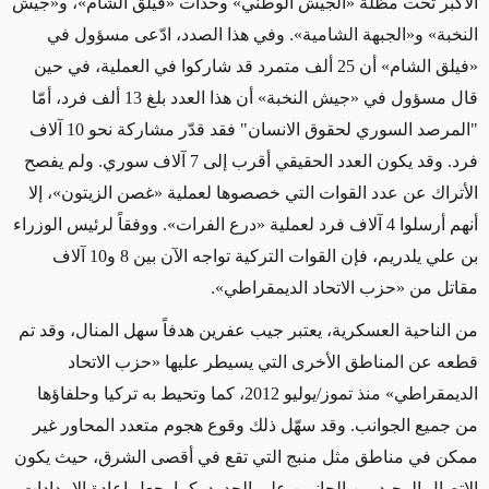
الأكبر تحت مظلة «الجيش الوطني» وحدات «فيلق الشام»، و«جيش
النخبة» و«الجبهة الشامية». وفي هذا الصدد، ادّعى مسؤول في
«فيلق الشام» أن 25 ألف متمرد قد شاركوا في العملية، في حين
قال مسؤول في «جيش النخبة» أن هذا العدد بلغ 13 ألف فرد، أمّا
"المرصد السوري لحقوق الانسان" فقد قدّر مشاركة نحو 10 آلاف
فرد. وقد يكون العدد الحقيقي أقرب إلى 7 آلاف سوري. ولم يفصح
الأتراك عن عدد القوات التي خصصوها لعملية «غصن الزيتون»، إلا
أنهم أرسلوا 4 آلاف فرد لعملية «درع الفرات». ووفقاً لرئيس الوزراء
بن علي يلدريم، فإن القوات التركية تواجه الآن بين 8 و10 آلاف
مقاتل من «حزب الاتحاد الديمقراطي»
.
من الناحية العسكرية، يعتبر جيب عفرين هدفاً سهل المنال، وقد تم
قطعه عن المناطق الأخرى التي يسيطر عليها «حزب الاتحاد
الديمقراطي» منذ تموز/يوليو 2012، كما وتحيط به تركيا وحلفاؤها
من جميع الجوانب. وقد سهّل ذلك وقوع هجوم متعدد المحاور غير
ممكن في مناطق مثل منبج التي تقع في أقصى الشرق، حيث يكون
الاتصال الوحيد بين الجانبين على الحدود. كما يجعل إعادة الإمدادات