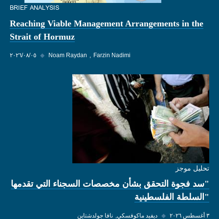
BRIEF ANALYSIS
Reaching Viable Management Arrangements in the
Strait of Hormuz
Farzin Nadimi
Noam Raydan
◆
٠٥‏/٠٨‏/٢٠٢٦
تحليل موجز
"سد فجوة التحقق بشأن مخصصات السجناء التي تقدمها
"السلطة الفلسطينية
٣ أغسطس ٢٠٢٦
◆
ديفيد ماكوفسكي
نافا جولدشتاين