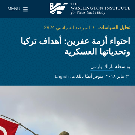
Skip to main content
MENU
معهد واشنطن لسياسات الشرق الأدنى
le Main Menu
تحليل السياسات
المرصد السياسي 2924
احتواء أزمة عفرين: أهداف تركيا
وتحدياتها العسكرية
باراك بارفي
بواسطة
٣١ يناير ٢٠١٨
متوفر أيضًا باللغات:
English