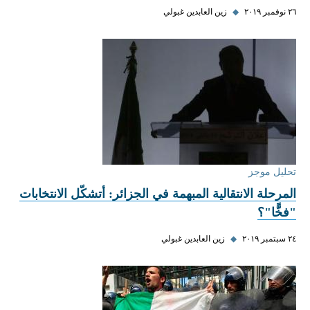
٢٦ نوفمبر ٢٠١٩
◆
زين العابدين غبولي
تحليل موجز
المرحلة الانتقالية المبهمة في الجزائر: أتشكّل الانتخابات
"فخًّا"؟
٢٤ سبتمبر ٢٠١٩
◆
زين العابدين غبولي