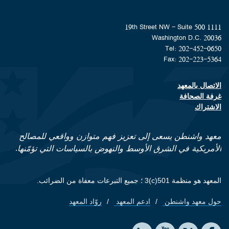
1111 19th Street NW - Suite 500
Washington D.C. 20036
Tel: 202-452-0650
Fax: 202-223-5364
الاتصال بالمعهد
Footer contact links
غرفة الصحافة
الاشتراك
معهد واشنطن يسعى إلى تعزيز فهم متوازن وواقعي للمصالح
الأمريكية في الشرق الأوسط والنهوض بالسياسات التي تؤمّنها.
المعهد هو منظمة 501(c)3 ؛ جميع التبرعات معفاة من الضرائب.
حول معهد واشنطن
ادعم المعهد
روّاد المعهد
Footer quick links