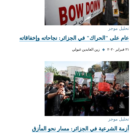
تحليل موجز
عام على "الحراك" في الجزائر: نجاحاته وإخفاقاته
٢١ فبراير ٢٠٢٠
◆
زين العابدين غبولي
تحليل موجز
أزمة الشرعية في الجزائر: مسار نحو المأزق