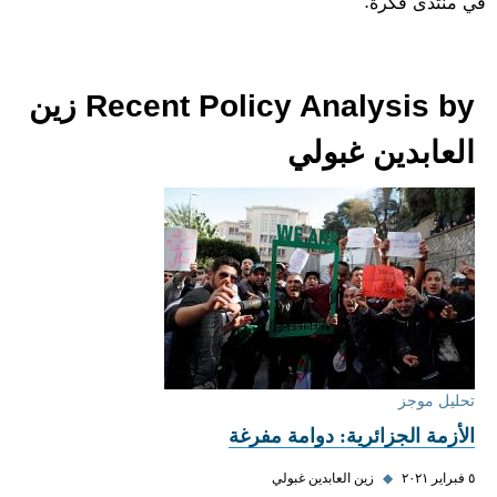
في منتدى فكرة.
Recent Policy Analysis by زين
العابدين غبولي
تحليل موجز
الأزمة الجزائرية: دوامة مفرغة
٥ فبراير ٢٠٢١
◆
زين العابدين غبولي