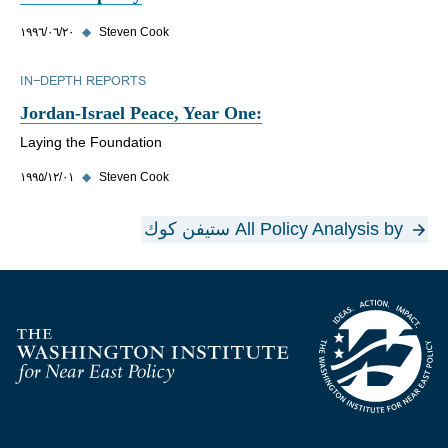
Steven Cook
◆
٢٠‏/٠٦‏/١٩٩٦
IN-DEPTH REPORTS
Jordan-Israel Peace, Year One:
Laying the Foundation
Steven Cook
◆
٠١‏/١٢‏/١٩٩٥
All Policy Analysis by ستيفن كوك
Homepage