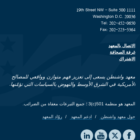
1111 19th Street NW - Suite 500
Washington D.C. 20036
Tel: 202-452-0650
Fax: 202-223-5364
الاتصال بالمعهد
Footer contact links
غرفة الصحافة
الاشتراك
معهد واشنطن يسعى إلى تعزيز فهم متوازن وواقعي للمصالح
الأمريكية في الشرق الأوسط والنهوض بالسياسات التي تؤمّنها.
المعهد هو منظمة 501(c)3 ؛ جميع التبرعات معفاة من الضرائب.
حول معهد واشنطن
ادعم المعهد
روّاد المعهد
Footer quick links
Social media
The Washington Institute on LinkedIn
The Washington Institute on YouTube
The Washington Institute on Facebook
The Washington Institute on X