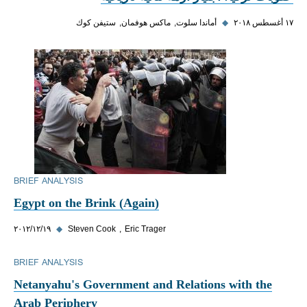
١٧ أغسطس ٢٠١٨
◆
أماندا سلوت
ماكس هوفمان
ستيفن كوك
BRIEF ANALYSIS
Egypt on the Brink (Again)
Eric Trager
Steven Cook
◆
١٩‏/١٢‏/٢٠١٢
BRIEF ANALYSIS
Netanyahu's Government and Relations with the
Arab Periphery