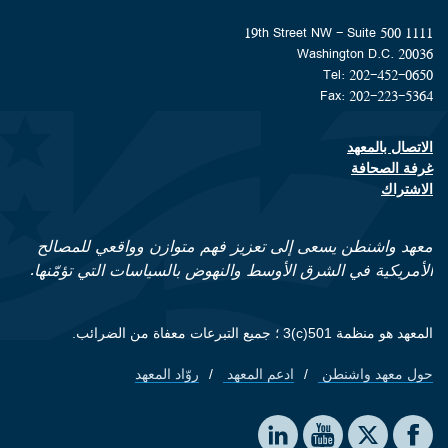
1111 19th Street NW - Suite 500
Washington D.C. 20036
Tel: 202-452-0650
Fax: 202-223-5364
الاتصال بالمعهد
Footer contact links
غرفة الصحافة
الاشتراك
معهد واشنطن يسعى إلى تعزيز فهم متوازن وواقعي للمصالح
الأمريكية في الشرق الأوسط والنهوض بالسياسات التي تؤمّنها.
المعهد هو منظمة 501(c)3 ؛ جميع التبرعات معفاة من الضرائب.
حول معهد واشنطن
ادعم المعهد
روّاد المعهد
Footer quick links
Social media
The Washington Institute on LinkedIn
The Washington Institute on YouTube
The Washington Institute on Facebook
The Washington Institute on X