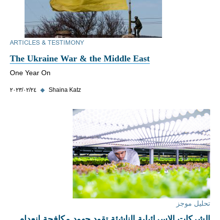
ARTICLES & TESTIMONY
The Ukraine War & the Middle East
One Year On
Shaina Katz
◆
٢٤‏/٠٢‏/٢٠٢٣
تحليل موجز
الشركات الإسرائيلية الناشئة تقود جهود مكافحة انعدام