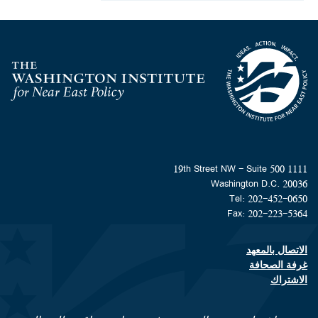
Homepage
1111 19th Street NW - Suite 500
Washington D.C. 20036
Tel: 202-452-0650
Fax: 202-223-5364
الاتصال بالمعهد
Footer contact links
غرفة الصحافة
الاشتراك