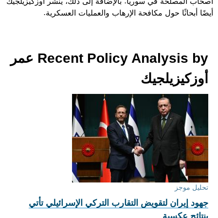
أصحاب المصلحة في سوريا. بالإضافة إلى ذلك، ينشر أوزكيزيلجيك
أيضًا أبحاثًا حول مكافحة الإرهاب والعمليات العسكرية.
Recent Policy Analysis by عمر
أوزكيزيلجيك
تحليل موجز
جهود إيران لتقويض التقارب التركي الإسرائيلي تأتي
بنتائج عكسية