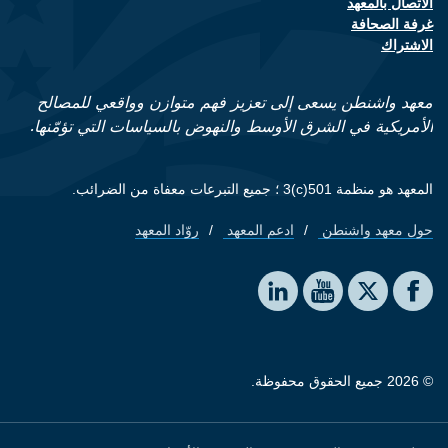
الاتصال بالمعهد
Footer contact links
غرفة الصحافة
الاشتراك
معهد واشنطن يسعى إلى تعزيز فهم متوازن وواقعي للمصالح
الأمريكية في الشرق الأوسط والنهوض بالسياسات التي تؤمّنها.
المعهد هو منظمة 501(c)3 ؛ جميع التبرعات معفاة من الضرائب.
حول معهد واشنطن
ادعم المعهد
روّاد المعهد
Footer quick links
Social media
The Washington Institute on LinkedIn
The Washington Institute on YouTube
The Washington Institute on Facebook
The Washington Institute on X
© 2026 جميع الحقوق محفوظة.