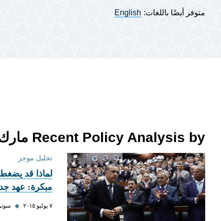
متوفر أيضًا باللغات:
English
Recent Policy Analysis by مارك بهاسكار
تحليل موجز
لماذا قد يضغط 
مبكرة: عهد جديد
٧ يوليو ٢٠١٥
◆
سونر 