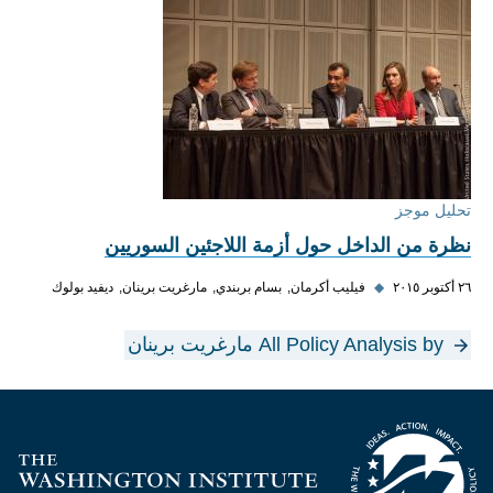
تحليل موجز
نظرة من الداخل حول أزمة اللاجئين السوريين
٢٦ أكتوبر ٢٠١٥
◆
فيليب أكرمان
بسام بربندي
مارغريت برينان
ديفيد بولوك
All Policy Analysis by مارغريت برينان