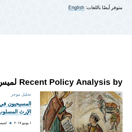
متوفر أيضًا باللغات:
English
Recent Policy Analysis by لميس خليلوفا
تحليل موجز
المسيحيون في
الإرث المسلوب
١ يونيو ٢٠١٧
◆
لميس 