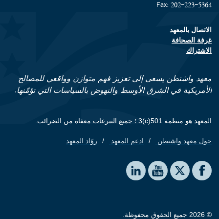
Fax: 202-223-5364
الاتصال بالمعهد
Footer contact links
غرفة الصحافة
الاشتراك
معهد واشنطن يسعى إلى تعزيز فهم متوازن وواقعي للمصالح
الأمريكية في الشرق الأوسط والنهوض بالسياسات التي تؤمّنها.
المعهد هو منظمة 501(c)3 ؛ جميع التبرعات معفاة من الضرائب.
حول معهد واشنطن
ادعم المعهد
روّاد المعهد
Footer quick links
Social media
The Washington Institute on LinkedIn
The Washington Institute on YouTube
The Washington Institute on Facebook
The Washington Institute on X
© 2026 جميع الحقوق محفوظة.