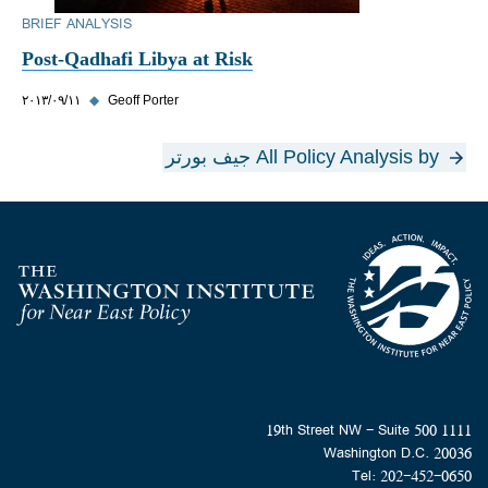
BRIEF ANALYSIS
Post-Qadhafi Libya at Risk
Geoff Porter
◆
١١‏/٠٩‏/٢٠١٣
All Policy Analysis by جيف بورتر
Homepage
1111 19th Street NW - Suite 500
Washington D.C. 20036
Tel: 202-452-0650