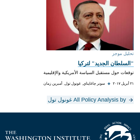
تحليل موجز
"السلطان الجديد" لتركيا
توقعات حول مستقبل السياسة الأمريكية والإقليمية
٢١ أبريل ٢٠١٧
◆
سونر چاغاپتاي
غونول تول
أمبرين زمان
All Policy Analysis by غونول تول