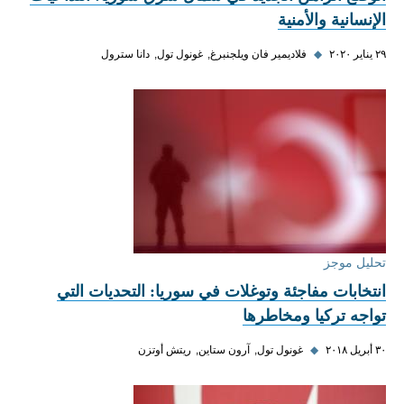
الإنسانية والأمنية
٢٩ يناير ٢٠٢٠
◆
فلاديمير فان ويلجنبرغ
غونول تول
دانا سترول
تحليل موجز
انتخابات مفاجئة وتوغلات في سوريا: التحديات التي
تواجه تركيا ومخاطرها
٣٠ أبريل ٢٠١٨
◆
غونول تول
آرون ستاين
ريتش أوتزن