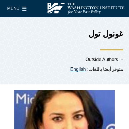
Skip to main content
MENU
معهد واشنطن لسياسات الشرق الأدنى
le Main Menu
غونول تول
Outside Authors
متوفر أيضًا باللغات:
English