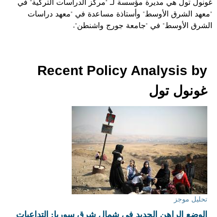
غونول تول هي مديرة مؤسسة لـ "مركز الدراسات التركية" في
"معهد الشرق الأوسط" وأستاذة مساعدة في "معهد دراسات
الشرق الأوسط" في "جامعة جورج واشنطن".
Recent Policy Analysis by
غونول تول
تحليل موجز
الوضع الراهن الجديد في شمال شرق سوريا: التداعيات