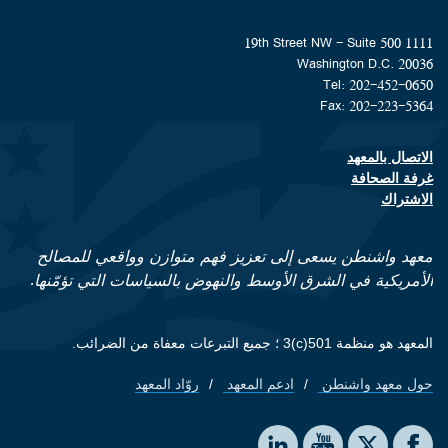
1111 19th Street NW - Suite 500
Washington D.C. 20036
Tel: 202-452-0650
Fax: 202-223-5364
الاتصال بالمعهد
Footer contact links
غرفة الصحافة
الاشتراك
معهد واشنطن يسعى إلى تعزيز فهم متوازن وواقعي للمصالح
الأمريكية في الشرق الأوسط والنهوض بالسياسات التي تؤمّنها.
المعهد هو منظمة 501(c)3 ؛ جميع التبرعات معفاة من الضرائب.
حول معهد واشنطن
ادعم المعهد
روّاد المعهد
Footer quick links
Social media