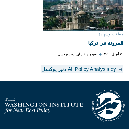
مقالات وشهادة
المرونة في تركيا
٢٢ أبريل ٢٠٢٠
◆
سونر چاغاپتاي
دنيز يوكسل
All Policy Analysis by دنيز يوكسل
Homepage