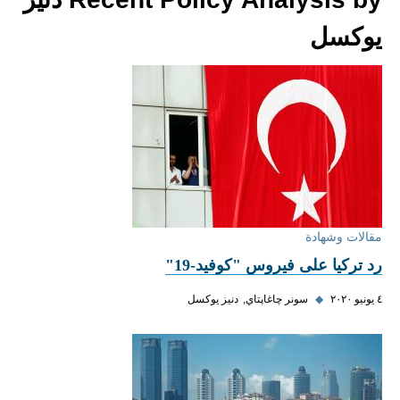
يوكسل
مقالات وشهادة
رد تركيا على فيروس "كوفيد-19"
٤ يونيو ٢٠٢٠
◆
سونر چاغاپتاي
دنيز يوكسل