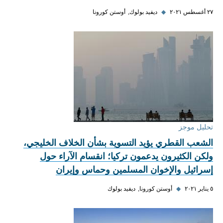
٢٧ أغسطس ٢٠٢١
◆
ديفيد بولوك
أوستن كورونا
تحليل موجز
الشعب القطري يؤيد التسوية بشأن الخلاف الخليجي،
ولكن الكثيرون يدعمون تركيا؛ انقسام الآراء حول
إسرائيل والإخوان المسلمين وحماس وإيران
٥ يناير ٢٠٢١
◆
أوستن كورونا
ديفيد بولوك