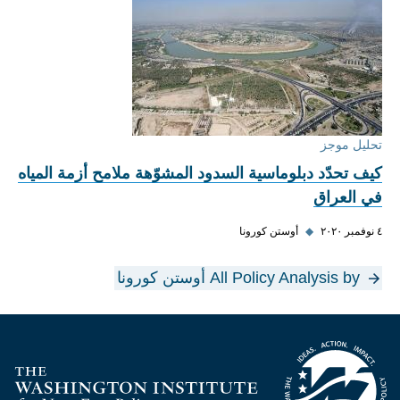
تحليل موجز
كيف تحدّد دبلوماسية السدود المشوّهة ملامح أزمة المياه
في العراق
٤ نوفمبر ٢٠٢٠
◆
أوستن كورونا
All Policy Analysis by أوستن كورونا