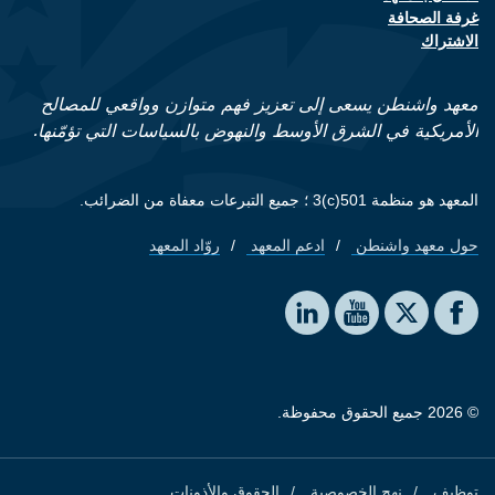
Footer contact links
غرفة الصحافة
الاشتراك
معهد واشنطن يسعى إلى تعزيز فهم متوازن وواقعي للمصالح
الأمريكية في الشرق الأوسط والنهوض بالسياسات التي تؤمّنها.
المعهد هو منظمة 501(c)3 ؛ جميع التبرعات معفاة من الضرائب.
حول معهد واشنطن
ادعم المعهد
روّاد المعهد
Footer quick links
Social media
The Washington Institute on LinkedIn
The Washington Institute on YouTube
The Washington Institute on Facebook
The Washington Institute on X
© 2026 جميع الحقوق محفوظة.
توظيف
نهج الخصوصية
الحقوق والأذونات