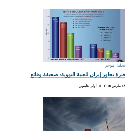
تحليل موجز
فترة تجاوز إيران للعتبة النووية: صحيفة وقائع
٢٨ مارس ٢٠١٥
◆
أولي هاينونن