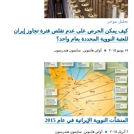
تحليل موجز
كيف يمكن الحرص على عدم تقلص فترة تجاوز إيران
للعتبة النووية المحددة بعام واحد؟
١٧ يونيو ٢٠١٥
◆
أولي هاينونن
سايمون هندرسون
المنشآت النووية الإيرانية في عام 2015
٦ أبريل ٢٠١٥
◆
أولي هاينونن
سايمون هندرسون