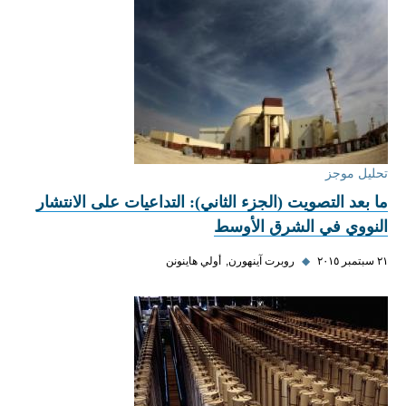
تحليل موجز
ما بعد التصويت (الجزء الثاني): التداعيات على الانتشار
النووي في الشرق الأوسط
٢١ سبتمبر ٢٠١٥
◆
روبرت آينهورن
أولي هاينونن