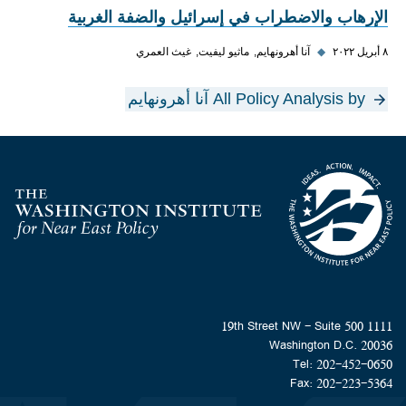
الإرهاب والاضطراب في إسرائيل والضفة الغربية
٨ أبريل ٢٠٢٢
◆
آنا أهرونهايم
ماثيو ليفيت
غيث العمري
All Policy Analysis by آنا أهرونهايم
Homepage
1111 19th Street NW - Suite 500
Washington D.C. 20036
Tel: 202-452-0650
Fax: 202-223-5364