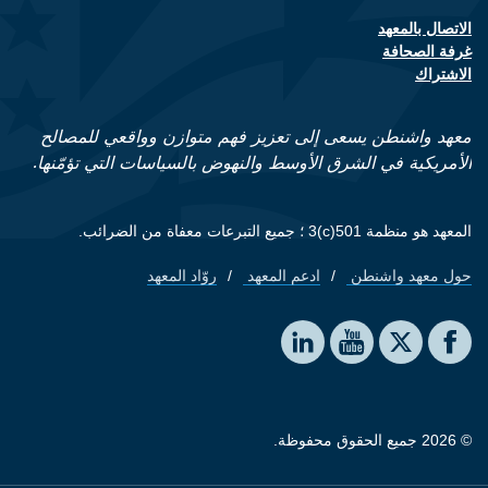
الاتصال بالمعهد
Footer contact links
غرفة الصحافة
الاشتراك
معهد واشنطن يسعى إلى تعزيز فهم متوازن وواقعي للمصالح
الأمريكية في الشرق الأوسط والنهوض بالسياسات التي تؤمّنها.
المعهد هو منظمة 501(c)3 ؛ جميع التبرعات معفاة من الضرائب.
حول معهد واشنطن
ادعم المعهد
روّاد المعهد
Footer quick links
Social media
The Washington Institute on LinkedIn
The Washington Institute on YouTube
The Washington Institute on Facebook
The Washington Institute on X
© 2026 جميع الحقوق محفوظة.