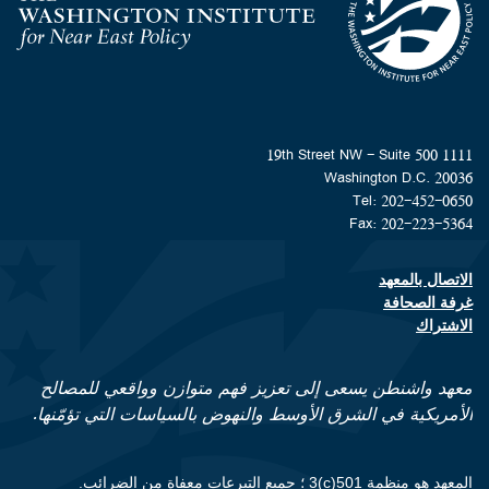
Homepage
1111 19th Street NW - Suite 500
Washington D.C. 20036
Tel: 202-452-0650
Fax: 202-223-5364
الاتصال بالمعهد
Footer contact links
غرفة الصحافة
الاشتراك
معهد واشنطن يسعى إلى تعزيز فهم متوازن وواقعي للمصالح
الأمريكية في الشرق الأوسط والنهوض بالسياسات التي تؤمّنها.
المعهد هو منظمة 501(c)3 ؛ جميع التبرعات معفاة من الضرائب.