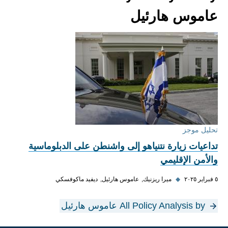
عاموس هارئيل
تحليل موجز
تداعيات زيارة نتنياهو إلى واشنطن على الدبلوماسية
والأمن الإقليمي
٥ فبراير ٢٠٢٥
◆
ميرا ريزنيك
عاموس هارئيل
ديفيد ماكوفسكي
All Policy Analysis by عاموس هارئيل