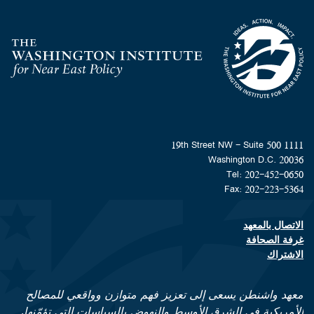
Homepage
1111 19th Street NW - Suite 500
Washington D.C. 20036
Tel: 202-452-0650
Fax: 202-223-5364
الاتصال بالمعهد
Footer contact links
غرفة الصحافة
الاشتراك
معهد واشنطن يسعى إلى تعزيز فهم متوازن وواقعي للمصالح
الأمريكية في الشرق الأوسط والنهوض بالسياسات التي تؤمّنها.