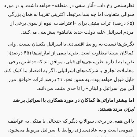
نظرسنجی رخ داد‌ــ‌ «آثار منفی در منطقه» خواهد داشت. و در مورد
سوالی متفاوت اما چه بسا مرتبط، اکثریتی تقریبا به همان بزرگی
(۶۵ درصد) اثرات مثبتی برای «اعتراضات انبوه از سوی برخی از
مردم اسرائیل علیه دولت جدید نتانیاهو» پیش‌بینی می‌کنند.
نگرش‌ها نسبت به روابط اقتصادی با اسرائیل یکسان نیست، ولی
کماکان نسبتا مطلوب است. تقریبا نیمی از اماراتی‌ها (۴۵ درصد)،
تقریبا به اندازه نظرسنجی‌های قبلی، موافق ‌اند که «داشتن برخی
معاملات تجاری با شرکت‌های اسرائیلی، اگر به اقتصاد ما کمک کند،
قابل قبول خواهد بود». به همین نحو، ۴۱ درصد اثرات «توافق مرز
آبی بین اسرائیل و لبنان» را تا حدی مثبت می‌دانند.
اما بیشتر اماراتی‌ها کماکان در مورد همکاری با اسرائیل
بر ضد
ایران
مردد هستند.
با این همه، در برخی سوالاتِ دیگر که جنجالی یا متکی به عواطف
عمومی است و به عادی‌سازی روابط با اسرائیل مربوط می‌شود،