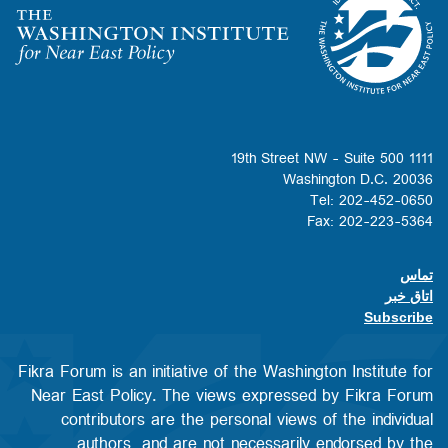
Homepage
1111 19th Street NW - Suite 500
Washington D.C. 20036
Tel: 202-452-0650
Fax: 202-223-5364
تماس
Footer contact links
اتاق خبر
Subscribe
Fikra Forum is an initiative of the Washington Institute for
Near East Policy. The views expressed by Fikra Forum
contributors are the personal views of the individual
authors, and are not necessarily endorsed by the