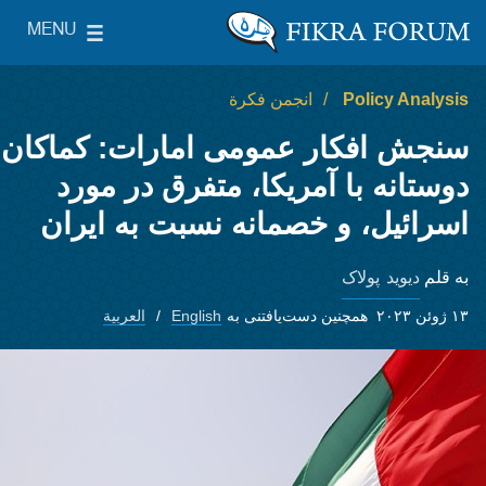
Skip to main content
MENU
le Main Menu
The Washington Institute for Near East Policy
Policy Analysis
انجمن فکرة
سنجش افکار عمومی امارات: کماکان
دوستانه با آمریکا، متفرق در مورد
اسرائیل، و خصمانه نسبت به ایران
دیوید پولاک
به قلم
۱۳ ژوئن ۲۰۲۳
همچنین دست‌یافتنی به
English
العربية