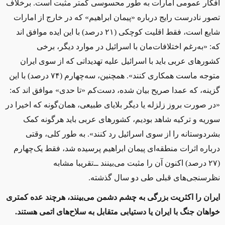
افکار عمومی امارات به طور محسوسی کمتر مثبت است. برخلاف
تصور نادرست رایج درباره «پیمان ابراهیم» که در خارج از امارات
شایع است، فقط اقلیت کوچکی (۲۱ درصد) با این ایده موافق ‌اند
که: «به‌رغم اختلافات‌مان با اسرائیل در موارد دیگر، برخی
کشورهای عربی باید با اسرائیل علیه تهدیداتی که از سوی ایران
متوجه ماست همکاری کنند». همچنین، سه‌چهارم (۷۴ درصد) با این
گزینه، که عمدا صریح بیان شده، دست‌کم «تا حدی» موافق ‌اند که:
«در صورت بروز زلزله یا دیگر بلایای طبیعی، همان‌گونه که اخیرا در
سوریه و ترکیه شاهد بودیم، کشورهای عربی باید هرگونه کمک
بشردوستانه را از سوی اسرائیل رد کنند». به ‌طور کلی، وقتی
درباره اثرات منطقه‌ای پیمان ابراهیم پرسیده شد، فقط یک‌چهارم
(۲۷ درصد) اکنون آن را مثبت می‌بینند ‌ــ‌تقریبا مشابه
نظرسنجی‌های قبلی طی دو سال گذشته.
ایران را اکثریت بزرگی به چشم دشمن می‌بینند، هرچند عده کمتری
خواهان جنگ با ایران یا دستیابی متقابل به سلاح‌های اتمی هستند.