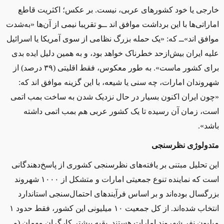
خارجی یا خود کشورهای عربی، نیست. بر عکس؛ اکثریت قاطع
اماراتی‌ها با این برداشت موافق‌ اند ‌ــو تقریبا نیمی از آن‌ها «به‌شدت
موافق‌ اند»‌ــ‌ که: «یک حمله بزرگ نظامی از سوی آمریکا یا اسرائیل
علیه ایران بیش‌ازحد خطرناک خواهد بود، و به همین دلیل ایده بدی
برای کشور ماست». به ‌طور معکوس، فقط اقلیتی (۳۹ درصد) از
شهروندان امارات، چه سنی یا شیعه، با این گزینه موافق‌ اند که:
«چون ایران اکنون بسیار در حال نزدیک شدن به ساخت بمب اتمی
است، زمان آن رسیده تا یک کشور عربی هم بمب اتمی داشته
باشد».
متدولوژی نظرسنجی
این تحلیل مبتنی بر یافته‌های نظرسنجی کشوری از پاسخ‌دهندگانی
است که نماینده تنوع جمعیتی امارات و متشکل از ۱۰۰۰ شهروند
بزرگسال بوده‌اند و بر اساس فرآیندهای احتمال‌سنجی استاندارد
انتخاب شده‌اند. از کل جمعیت ۱۰ میلیونی این کشور، فقط حدود ۱
میلیون نفر شهروند امارات هستند. بقیه بیشتر کارگران مهمان (و