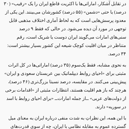
در تقابل آشکار، اماراتی‌ها با اکثریت قاطع ایران را یک «رقیب» (۳۰
درصد) یا حتی «دشمن» (۵۵ درصد) کشورشان می‌بینند. این یکی از
معدود پرسش‌هایی است که به ‌لحاظ آماری اختلاف مذهبی قابل
‌توجهی در مورد آن دیده می‌شود. در حالی که فقط ۹ درصد
سنی‌های امارات می‌گویند ایران دوست یا شریک است، رقم
متناظر در میان اقلیت کوچک شیعه این کشور بسیار بیشتر است:
۳۴ درصد.
به نحوی مشابه، فقط یک‌سوم (۳۵ درصد) اماراتی‌ها در کل اثرات
مثبتی برای «احیای روابط دیپلماتیک بین عربستان سعودی و ایران»
پیش‌بینی می‌کنند. در مقایسه، درصد نسبتا بزرگ‌تری (۴۶ درصد)،
هرچند که باز هم اقلیت هستند، انتظارات مثبتی از «اقدامات برخی
از دولت‌های عربی» ‌ــ‌از جمله امارات‌ــ‌ «برای احیای روابط با اسد
در سوریه» دارند.
با این همه، این نظراتِ به شدت منفی درباره ایران به معنای میل
گسترده عموم به مقابله نظامی با ایران، چه از سوی قدرت‌های