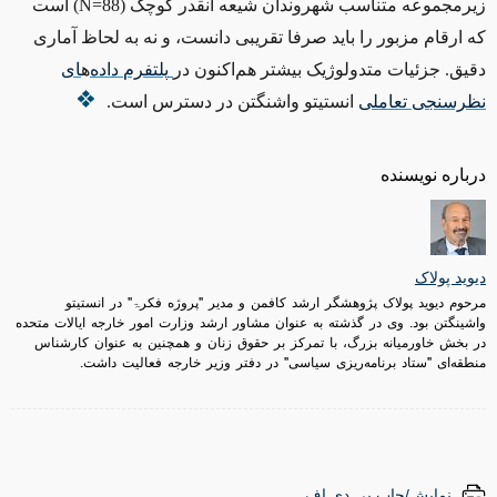
زیرمجموعه متناسب شهروندان شیعه آنقدر کوچک (
N=88
) است
که ارقام مزبور را باید صرفا تقریبی دانست، و نه به ‌لحاظ آماری
دقیق. جزئیات متدولوژیک بیشتر هم‌اکنون در
پلتفرم
داده
ه
ای
نظرسنجی
تعاملی
انستیتو واشنگتن در دسترس است.
درباره نویسنده
دیوید پولاک
مرحوم دیوید پولاک پژوهشگر ارشد کافمن و مدیر "پروژه فکرۃ" در انستیتو
واشینگتن بود. وی در گذشته به عنوان مشاور ارشد وزارت امور خارجه ایالات متحده
در بخش خاورمیانه بزرگ، با تمرکز بر حقوق زنان و همچنین به عنوان کارشناس
منطقه‌ای "ستاد برنامه‌ریزی سیاسی" در دفتر وزیر خارجه فعالیت داشت.
نمایش/چاپ پی.دی.اف