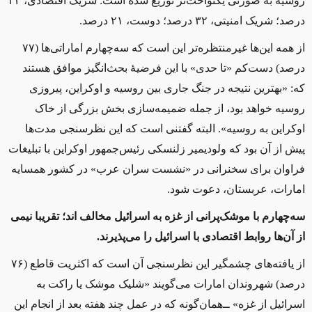
روسیه به صورتی یکنواخت‌تر توزیع شده است: شریک اقتصادی، ۴۲
درصد؛ شریک امنیتی، ۳۲ درصد؛ دوست، ۲۱ درصد.
از همه این‌ها غیرمنتظره‌تر این است که سه‌چهارم اماراتی‌ها (۷۷
درصد) دست‌کم «تا حدی» با این فرضیهٔ بحث‌انگیز موافق‌ هستند
که: «بهترین نتیجه در جنگ جاری بین روسیه و اوکراین، پیروزی
روسیه خواهد بود، از جمله ضمیمه‌سازی بخش بزرگی از خاک
اوکراین به روسیه». البته گفتنی است که این نظرسنجی مدت‌ها
پیش از آن بود که ولودیمیر زلنسکی رئیس‌جمهور اوکراین با تبلیغات
فراوان برای سخنرانی در «نشست سران عرب» در کشور همسایه
امارات، عربستان، دعوت شود.
سه‌چهارم با موشک‌پرانی از غزه به اسرائیل مخالف‌ اند؛ تقریبا نیمی
از آن‌ها روابط اقتصادی با اسرائیل را می‌پذیرند.
از یافته‌های چشمگیر این نظرسنجی آن است که اکثریت قاطع (۷۶
درصد) شهروندان امارات می‌گویند «شلیک موشک یا راکت به
اسرائیل از غزه» ‌ــ‌همان‌گونه که در عمل چند هفته بعد از انجام این