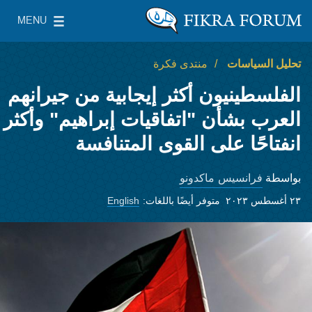
Skip to main content
MENU
معهد واشنطن لسياسات الشرق الأدنى
le Main Menu
تحليل السياسات
منتدى فكرة
الفلسطينيون أكثر إيجابية من جيرانهم
العرب بشأن "اتفاقيات إبراهيم" وأكثر
انفتاحًا على القوى المتنافسة
فرانسيس ماكدونو
بواسطة
٢٣ أغسطس ٢٠٢٣
متوفر أيضًا باللغات:
English