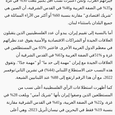
جيرانهم العرب، ولكن اعتبرت نسب أقل بكثير بلغت 30% في غزة
و35% في الضفة الغربية و46% في القدس الشرقية، أن الصين هي
"شريك اقتصادي" مقارنة بنسبة 60% أو أكثر من الآراء المماثلة في
جميع البلدان باستثناء لبنان.
أما بالنسبة إلى تقييم إيران، يبدو أن عدد الفلسطينيين الذين يتقبلون
العلاقات الجيدة أو الشراكات الاقتصادية والأمنية يفوق عدد نظرائهم
في معظم الدول العربية الأخرى. فاعتبر %65 من المستطلعين في
غزة و %51في الضفة الغربية و63% في القدس الشرقية أن
العلاقات الجيدة مع إيران "مهمة إلى حد ما" أو "مهمة جدًا". وتفوق
هذه النسب حتى الاستطلاع اللبناني (44%) في تشرين الثاني/نوفمبر
2022، مع أن هذا الرقم ارتفع إلى 88% عند اللبنانيين الشيعة.
كما أظهرت استطلاعات الرأي الفلسطينية أعلى نسب من
المستطلعين الذين وصفوا إيران بأنها "شريك أمني" وبلغت 28% في
غزة، و22% في الضفة الغربية، و41% في القدس الشرقية مقارنة
بنسبة 19% فقط في البحرين في نيسان/أبريل 2023، وهي أعلى