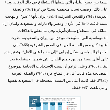
نسبة بين جميع البلدان التي شملها الاستطلاع في ذلك الوقت. وبناء
على ذلك، وصفت نسب منخفضة نسبيًا في غزة (7%) والضفة
الغربية (13%) والقدس الشرقية (14%) إيران بأنها "عدو". وانتهجت
نسبة فاقت 40% في الأردن ومصر والإمارات والسعودية ولبنان آراء
مماثلة في استطلاع نيسان/أبريل. وفي ما يتعلق بالعلاقات
الدبلوماسية التي استُؤنفت مؤخرًا بين إيران والسعودية، نظرت
أغلبية كبيرة من المستطلعين في القدس الشرقية (66%) إلى
الانفراج السياسي بشكل إيجابي "إلى حد ما على الأقل"، وتعتبر هذه
ثاني أعلى نسبة من بين جميع البلدان التي شملها الاستطلاع بعد
لبنان (83%). وعلى الرغم أن نسب الاستجابات الإيجابية لموضوع
المصالحة هذه كانت أقل في قطاع غزة (48%) والضفة الغربية
(35%)، فقد كانت أعلى من النسبة المسجلة في السعودية نفسها
والتي بلغت 31% فقط.
Open image