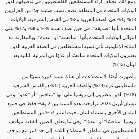
ومع ذلك، تختلف آراء المستطلعين الفلسطينيين في توصيفهم لدور
الولايات المتحدة في المنطقة. تصف نسب ضئيلة جدًا من الغزاويين
13% و3% في الضفة الغربية و8% في القدس الشرقية، الولايات
المتحدة بأنها "صديقة"، في حين تصف نسبة 39% و46% و32% على
التوالي الولايات المتحدة بأنها "منافسة" أو "عدوة". وبالمقارنة مع
النتائج الإقليمية، تأتي نسبة المستطلعين في الضفة الغربية الذين
يعتبرون الولايات المتحدة منافسًا أو عدوًا في المرتبة الثانية بعد
لبنان (56%).
وأظهرت أيضًا الاستطلاعات أن هناك نسبة كبيرة نسبيًا من
فلسطينيي غزة (29%) والضفة الغربية (32%) والقدس الشرقية
(18%) الذين ينظرون إلى روسيا على أنها "منافس" أو "عدو". وفي
نيسان/أبريل 2023، تراوحت هذه النسبة بين 2 و4% فقط في جميع
البلدان الأخرى باستثناء لبنان، حيث اعتبر 53% من المستطلعين
روسيا "منافسًا" أو "عدوًا". وفي ما يتعلق بالصين، اتفقت مواقف
الفلسطينيين في مناطق الاستطلاع الثلاث إلى حد كبير مع مواقف