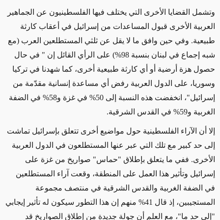
وتشمل القضايا الأخرى التي يختلف فيها الفلسطينيون عن الجماهير
العربية الأخرى قبول المساعدات من إسرائيل في أعقاب كارثة
طبيعية. وفي حين وافق ما لا يقل عن ثلثي المستطلعين العرب (مع
شبه إجماع في لبنان بنسبة 98%) على الرأي القائل إن "
في حال
حصول هزة أرضية أو أي كارثة طبيعية أخرى، كما شهدنا في تركيا
وسوريا، على الدول العربية رفض أي مساعدة إنسانية مقدّمة من
إسرائيل"، انخفضت هذه النسبة إلى 50% في غزة و58% في الضفة
الغربية و59% في القدس الشرقية.
إلا أن الآراء الفلسطينية حول مواضيع أخرى تتعلق بإسرائيل تماشت
إلى حد كبير مع تلك التي عبر عنها المستطلعون في الدول العربية
الأخرى. ففي ما يتعلق بإطلاق "حماس" صواريخ من غزة على
إسرائيل وتأثير هذا العمل على المنطقة، وقعت آراء المستطلعين
في الضفة الغربية والقدس الشرقية في منتصف مجموعة
المستجيبين، إذ قال 41% منهم إن هذا التطور سيكون له تأثير إيجابي
"إلى حد ما"، مع العلم أن جولة جديدة من إطلاق الصواريخ قد