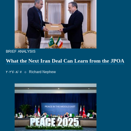
BRIEF ANALYSIS
What the Next Iran Deal Can Learn from the JPOA
Richard Nephew
◆
٠٧‏/٠٨‏/٢٠٢٦