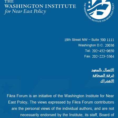
Homepage
1111 19th Street NW - Suite 500
Washington D.C. 20036
Tel: 202-452-0650
Fax: 202-223-5364
الاتصال بالمعهد
Footer contact links
غرفة الصحافة
الاشتراك
Fikra Forum is an initiative of the Washington Institute for Near
East Policy. The views expressed by Fikra Forum contributors
are the personal views of the individual authors, and are not
necessarily endorsed by the Institute, its staff, Board of