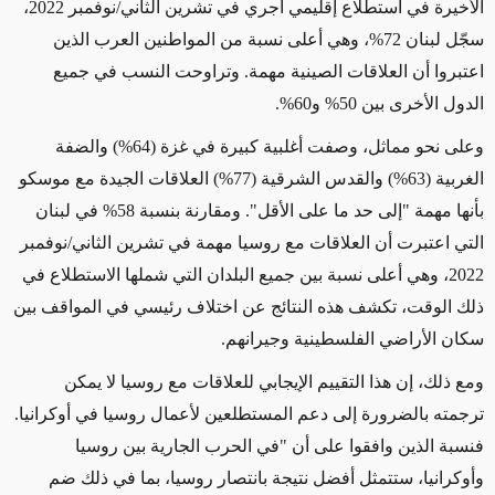
الأخيرة في استطلاع إقليمي أجري في تشرين الثاني/نوفمبر 2022،
سجّل لبنان 72%، وهي أعلى نسبة من المواطنين العرب الذين
اعتبروا أن العلاقات الصينية مهمة. وتراوحت النسب في جميع
الدول الأخرى بين 50% و60%.
وعلى نحو مماثل، وصفت أغلبية كبيرة في غزة (64%) والضفة
الغربية (63%) والقدس الشرقية (77%) العلاقات الجيدة مع موسكو
بأنها مهمة "إلى حد ما على الأقل". ومقارنة بنسبة 58% في لبنان
التي اعتبرت أن العلاقات مع روسيا مهمة في تشرين الثاني/نوفمبر
2022، وهي أعلى نسبة بين جميع البلدان التي شملها الاستطلاع في
ذلك الوقت، تكشف هذه النتائج عن اختلاف رئيسي في المواقف بين
سكان الأراضي الفلسطينية وجيرانهم.
ومع ذلك، إن هذا التقييم الإيجابي للعلاقات مع روسيا لا يمكن
ترجمته بالضرورة إلى دعم المستطلعين لأعمال روسيا في أوكرانيا.
فنسبة الذين وافقوا على أن "في الحرب الجارية بين روسيا
وأوكرانيا، ستتمثل أفضل نتيجة بانتصار روسيا، بما في ذلك ضم