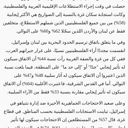
حصلت في وقت إجراء الاستطلاعات الإقليمية العربية والفلسطينية.
وكانت استجابة سكان غزة بالنسبة إلى الصواريخ هي الأكثر إيجابية
(58%) من بين جميع الفلسطينيين الذين شملهم الاستطلاع، متخلفين
فقط عن لبنان والأردن اللذين سجّلا 62% و60% على التوالي.
وفي ما يتعلق باتفاق ترسيم الحدود البحرية بين لبنان وإسرائيل،
انقسمت مجددًا أراء الفلسطينيين نسبيًا، على غرار جيرانهم العرب.
ففي كل من غزة والضفة الغربية رأت نسبة 44% أن الاتفاق سيكون
له تأثير إيجابي "جدًا" أو "إلى حد ما" على المنطقة، فيما بلغت نسبة
الذين اعتبروا أن الاتفاق سيكون له آثار سلبية 48% و47% على
التوالي. أما في القدس الشرقية، فاعتبرت الأغلبية (64%) أن الاتفاق
سيكون له تأثير إيجابي مقارنة بنسبة 33% فقط من الآراء السلبية.
وعلى صعيد الاحتجاجات الجماهيرية الأخيرة ضد إدارة نتنياهو في
إسرائيل، تباينت الاستجابات الفلسطينية بحسب المناطق. في قطاع
غزة، قال 57% من المستطلعين إن الاحتجاجات سيكون لها تأثير
إيجابي "إلى حد ما"، مقارنة بنسبتي 61% و74% في الضفة الغربية