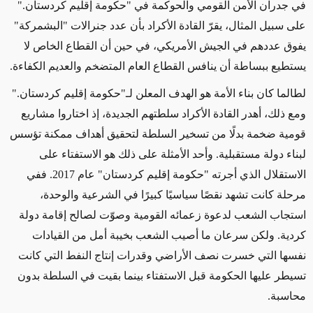
في جدران الأمن القومي والحوكمة في "حكومة إقليم كردستان."
على سبيل المثال، يقرّ القادة الأكراد بأن عدد جنرالات "البشمركة"
يفوق عددهم في الجيش الأمريكي، في حين أن القطاع الخاص لا
يستطيع ببساطة أن ينافس القطاع العام المتضخم والعديم الكفاءة.
لطالما كان بناء الأمة هو الهدف المعلن لـ"حكومة إقليم كردستان."
ومع ذلك، أهدر القادة الأكراد سلطتهم الجديدة، إذ اختاروا مشاريع
قومية ضخمة بدلًا من تسخير السلطة لتحقيق أهداف ممكنة تؤسس
لبناء دولة مستقبلية. وأحد الأمثلة على ذلك هو الاستفتاء على
الاستقلال الذي أجرته "حكومة إقليم كردستان" عام 2017. ففي
مرحلة كانت تشهد نقصًا سياسيًا كبيرًا في الشرعية والوحدة،
استجاب الشعب لدعوة زعمائه القومية وصوّت لصالح إقامة دولة
كردية. ولكن سرعان ما أصيب الشعب بخيبة أمل من القيادات
نفسها التي خسرت نصف الأراضي وقدرات إنتاج النفط التي كانت
تسيطر عليها الحكومة قبل الاستفتاء بينما بقيت في السلطة بدون
محاسبة.