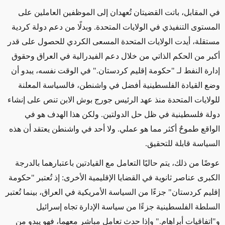
في المقابل، باتت القضيتان تُعهدان إلى الموظفين العاملين على
المستوى التنفيذي في الولايات المتحدة. وبدلًا من دعم دولة كردية
مستقلة، أيدت الولايات المتحدة المسعى الكردي للحصول على قدر
أكبر من الحكم الذاتي من خلال دعم الفيدرالية في العراق وحقوق
إدارة النفط لـ "حكومة إقليم كردستان." في الوقت نفسه، يبدو أن
وضع القيادة الفلسطينية أفضل في واشنطن، فالسياسة المعلنة
للولايات المتحدة منذ عهد الرئيس جورج بوش الابن تنص على إنشاء
دولة فلسطينية في ظل حل الدولتين. ولكن هذا الهدف هو في
الواقع طموحٌ أكثر مما هو عملي. ولا أحد في واشنطن يعتقد أن هذه
السياسة قابلة للتحقيق.
عوضًا من ذلك، يتم حاليًا التعامل مع القيادتين باعتبارهما بالدرجة
الكبرى عناصر ثانوية في القضايا الإقليمية الأخرى: إذ تُعتبر "حكومة
إقليم كردستان" جزءًا من السياسة الأمريكية في العراق، بينما تُعتبر
السلطة الفلسطينية جزءًا من سياسة الإدارة تجاه إسرائيل
و"اتفاقيات أبراهام." وإذا حدث تعامل مباشر معهما، فهو يبدو من