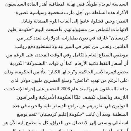
السياسة لم يدم طويلًا. ففي نهاية المطاف، أهدر القادة السياسيون
الأكراد هذه السلطة من أجل مآرب شخصية وسياسية قصيرة
النظر؛ وحين فشلوا، عادوا إلى ألعاب اللوم المبتذلة وتبادل
الاتهامات للتملص من مسؤولياتهم. فأصبحت اليوم "حكومة إقليم
كردستان" غارقة في ديون بمليارات الدولارات لعدد كبير من
الدائنين، وتعاني من عجز في الميزانية ولا تستطيع دفع رواتب
موظفي القطاع العام بالكامل وفي الوقت المحدد، على الرغم من
أن أسعار النفط ثلاثية الأرقام. كما أن قوات "البشمركة" الكردية
تخضع لإمرة الأسر الحاكمة و"رجالها الكبار" بدلًا من الحكومة، وذلك
على الرغم من تهديد "داعش" ومبلغ العشرين مليون دولار الذي
يدفعه البنتاغون شهريًا منذ عام 2006 للتحفيز على إجراء الإصلاحات
اللازمة. وبالفعل، تكشف علنًا الحكومة الأمريكية والمراقبون
الدوليون في تقاريرهم عن تراجع الديمقراطية والحرية في هذه
المنطقة. وبعد أن كانت "حكومة إقليم كردستان" تنعم بوضع
استثنائي وتسعى إلى الانفصال عن العراق، كل ما تطمح إليه الآن هو