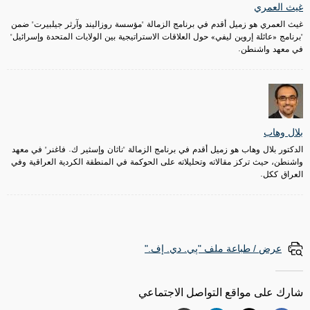
غيث العمري
غيث العمري هو زميل أقدم في برنامج الزمالة "مؤسسة روزاليند وآرثر جيلبيرت" ضمن
"برنامج «عائلة إروين ليفي» حول العلاقات الاستراتيجية بين الولايات المتحدة وإسرائيل"
في معهد واشنطن.
بلال وهاب
الدكتور بلال وهاب هو زميل أقدم في برنامج الزمالة "ناثان وإسثير ك. فاغنر" في معهد
واشنطن، حيث تركز مقالاته وتحليلاته على الحوكمة في المنطقة الكردية العراقية وفي
العراق ككل.
عرض / طباعة ملف "پي. دي. إف."
شارك على مواقع التواصل الاجتماعي