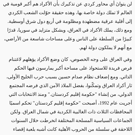
لن يتوانَ أي محاور كردي عن تذكيرك بأن الأكراد هم أكبر قومية في
العالم لا تملك دولة خاصة بها، وهذه حقيقة حوّلت الشعب الكردي
إلى أقلية عرقية مضطهدة ومظلومة في أربع دول شرق أوسطية.
ومع ذلك، يملك الأكراد في العراق، وبشكل متزايد في سوريا، قدرًا
كبيرًا من السلطة على الناس وعلى مساحات شاسعة من الأراضي،
مع أنهم لا يملكون دولة لهم.
وفي العراق على وجه الخصوص، كان وضع الأكراد يؤهلهم لاغتنام
فرص فريدة للاستحواذ على مساحة أكبر يمارسون فيها الحكم
الذاتي. ومع إضعاف نظام صدام حسين بسبب حرب الخليج الأولى،
ثار أكراد العراق وتمكّنوا، بفضل الملاذ الآمن الذي فرضه المجتمع
الدولي، من إنشاء "حكومة إقليم كردستان." ومنذ الانتخابات التي
أجريت عام 1992، أصبحت "حكومة إقليم كردستان" تحكم اسميًا
المحافظات الثلاث ذات الغالبية الكردية في شمال العراق. ولكن
الجماعات السياسية المسلحة المختلفة انخرطت خلال السنوات
اللاحقة في سلسلة من الحروب الأهلية كانت أشبه بلعبة إقصاء