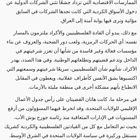
الممارسات الاقتصادية التي تزداد جشعًا تثني الشركات الدولية عن
دخول الأسواق الكردية التي كانت تجدها الشركات في السابق
مؤاتية وترى فيها بوابة آمنة إلى العراق.
مع ذلك، يبدو أن القادة الفلسطينيين والأكراد ملتزمون بالمسار
نفسه: أي الحركات الرمزية، ولعب دور الضحية، والعزوف عن بناء
مؤسسات فعالة وغير فاسدة من شأنها أن تعزز شرعيتهم في
الداخل وتدعم قضيتهم وتطلعاتهم الوطنية. وفي هذا الصدد، يهدر
الأكراد، شأنهم شأن الفلسطينيين، سريعًا شرعيتهم وسمعتهم التي
اكتسبوها بشق الأنفس كأطراف عقلانية، ويعطون في المقابل
الانطباع بأنهم مشكلة أخرى في منطقة مليئة بالأزمات.
في مرحلة ما، كانت هاتان القضيتان على رأس جدول الأعمال
الإقليمي للولايات المتحدة، وقد انخرط فيهما المسؤولون من أرفع
المستويات في الإدارات المتعاقبة منذ رئاسة جورج بوش الأب،
بحيث تم التعامل مع كل من القيادتين الفلسطينية والكردية كشريك
مستقل وركيزة في سياسة الولايات المتحدة في الشرق الأوسط.