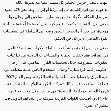
انتهت بانتصار حزبين، يحتكر كل منهما إقطاعية تديرها عائلة
مدعومة من قوة إقليمية هي إما تركيا أو إيران. وبعد نحو ثلاثة عقود،
لم ينتقل الحكام الأكراد بعد من مناضلين مسلحين إلى رجال دولة.
وحتى الآن، لا تملك "حكومة إقليم كردستان" دستورًا أو قوة مسلحة
موحدة، في حين أن الحزبين اللذين وصلا إلى السلطة في تسعينيات
القرن الماضي لا يزالان في الحكم.
وحتى من دون إقامة دولة، أخذت سلطة الأكراد السياسية تتنامى
في العراق. فقد خففت الحماية والمساعدات الدولية من تداعيات
العقوبات المفروضة خلال تسعينيات القرن الماضي على أراضي
"حكومة إقليم كردستان." وهناك، استخدم الناس عملة مختلفة عن
بقية العراق واحتفلوا علنًا باللغة والثقافة الكردية. ومن العام 2003
فصاعدًا، ساعدت قوات "البشمركة" الكردية الولايات المتحدة عند
غزوها العراق ومحاربة "القاعدة" في ما بعد. وفي وقت لاحق من
عام 2014، أصبحت القوات الكردية شريكة في التحالف الدولي ضد
تنظيم "داعش."