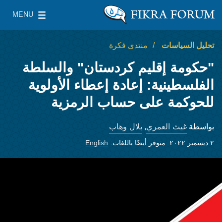
Skip to main content
MENU
معهد واشنطن لسياسات الشرق الأدنى
le Main Menu
تحليل السياسات
منتدى فكرة
"حكومة إقليم كردستان" والسلطة
الفلسطينية: إعادة إعطاء الأولوية
للحوكمة على حساب الرمزية
غيث العمري
بلال وهاب
بواسطة
,
٢ ديسمبر ٢٠٢٢
متوفر أيضًا باللغات:
English