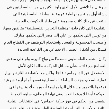
سرعان ما تلاشى الأمل الذي راود الكثيرون من الفلسطينيين في
إنشاء أول دولة ديمقراطية عربية. فالسلطة الفلسطينية التي
انبثقت عن ذلك كانت مصممة على طراز الحكومات العربية
التقليدية التي كان قادة "منظمة التحرير الفلسطينية" متآلفين معها،
من تونس التي يحكمها بن علي إلى مصر التي يحكمها مبارك.
وأصبحت المحسوبية والفساد واستخدام التوظيف في القطاع العام
كشكل من أشكال الضمان الاجتماعي هي القاعدة السائدة.
وكان الشعب الفلسطيني مستعدًا من نواحٍ كثيرة، ولو على مضض،
للتسامح مع قادته بشأن مسائل الحوكمة طالما كان الأمل
بالاستقلال عبر الدبلوماسية قائمًا. ولكن مع الانتفاضة الثانية وانهيار
عملية السلام، وجدت السلطة الفلسطينية نفسها أمام أزمة شرعية:
فوعدها بالتحرير من خلال الدبلوماسية أصبح باطلًا، وتاريخها في
الحوكمة أيضًا لا يدعو للفخر. وفي نهاية المطاف، ساهم الإحباط
الشعبي من الحكم في فوز حركة "حماس" في الانتخابات النيابية
الثانية، والأخيرة، التي أجرتها السلطة الفلسطينية في عام 2006