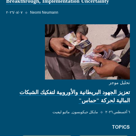
Breakthrough, Implementation Uncertainty
Neomi Neumann
◆
٠٧‏/٠٨‏/٢٠٢٦
تحليل موجز
تعزيز الجهود البريطانية والأوروبية لتفكيك الشبكات
المالية لحركة "حماس"
٦ أغسطس ٢٠٢٦
◆
مايكل جيكوبسون
ماثيو ليفيت
TOPICS