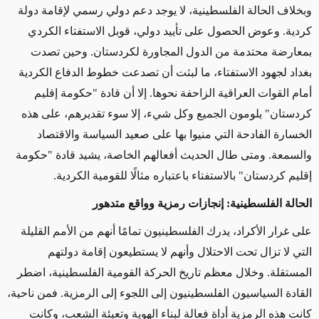
وبخلاف الحالة الفلسطينية، لا يوجد دعم دولي رسمي لإقامة دولة
كردية. وعوض الحصول على تأييد دولي، قوبل الاستفتاء الكردي
بمعارضة محتدمة من الدول المجاورة لكردستان. وحين تصدت
بغداد لجهود الاستفتاء، ما لبثت أن تصدعت خطوط الدفاع الكردية
أمام القوات العراقية الزاحفة نحوها. إلا أن قادة "حكومة إقليم
كردستان" يلومون الجميع وكل شيء، إلا سوء تقديرهم، على هذه
الخسارة الفادحة التي منيوا بها على صعيد السياسة والاقتصاد
والسمعة. ومتى طال الحديث أفعالهم الخاصة، يشيد قادة "حكومة
إقليم كردستان" بالاستفتاء باعتباره مثالًا للقومية الكردية.
الحالة الفلسطينية: إنجازات رمزية وواقع متدهور
على غرار الأكراد، يدرك الفلسطينيون تمامًا أنهم من الأمم القليلة
التي لا تزال تحت الاحتلال وأنهم لا يستطيعون إقامة دولتهم
المستقلة. وخلال معظم تاريخ الحركة القومية الفلسطينية، اضطر
القادة السياسيون الفلسطينيون إلى اللجوء إلى الرمزية. فمن ناحية،
كانت هذه الرمزية أداة فعالة لبناء الهوية وتعبئة الشعب، وكانت