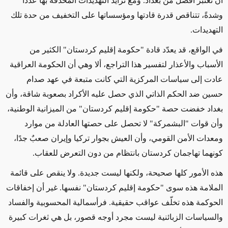
أن تُعتبر أفضل من بغداد. ومع تزايد التهديدات المحدقة بها عددًا
وشدةً، تتناقص قدرة قادتها ومؤسساتها على التخفيف من حدة تلك
التهديدات.
في الواقع، قد يعدّد قادة "حكومة إقليم كردستان" الكثير من
الأسباب والأعذار لتفسير هذا التراجع، ألا وهي أن الحكومة العراقية
عادت إلى سياسات المركزية التي كانت متبعة في عهد صدام
حسين ضد الحكم الذاتي الذي حصل عليه الأكراد بصعوبة شاقة، وأن
بغداد خفضت حصة "حكومة إقليم كردستان" من الميزانية الوطنية،
وأن قوات "البشمركة" لا تحصل على حصتها العادلة من موارد
ومعدات الأمن القومي، وأن العيش بجوار تركيا وإيران صعبٌ جدًا،
كونهما تهاجمان كردستان بانتظام من دون التعرض للعقاب.
هذه الأمور كلها صحيحة، ولكنها ليست جديدة. ولا ينقص على قائمة
الملامة هذه سوى "حكومة إقليم كردستان" نفسها. غير أن إخفاقات
الحوكمة هذه تخلّف عواقب حقيقية. فرأسمالية المحسوبية والفساد
والسياسات الزبائنية ليست مجرد أوجه قصور، بل هي ثغرات كبيرة