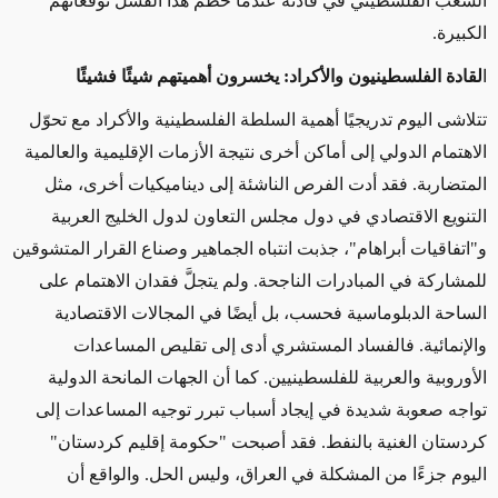
الشعب الفلسطيني في قادته عندما حطّم هذا الفشل توقعاتهم
الكبيرة.
ا
لقادة
الفلسطينيون
والأكراد: يخسرون أهميتهم شيئًا فشيئًا
تتلاشى اليوم تدريجيًا أهمية السلطة الفلسطينية والأكراد مع تحوّل
الاهتمام الدولي إلى أماكن أخرى نتيجة الأزمات الإقليمية والعالمية
المتضاربة. فقد أدت الفرص الناشئة إلى ديناميكيات أخرى، مثل
التنويع الاقتصادي في دول مجلس التعاون لدول الخليج العربية
و"اتفاقيات أبراهام"، جذبت انتباه الجماهير وصناع القرار المتشوقين
للمشاركة في المبادرات الناجحة. ولم يتجلَّ فقدان الاهتمام على
الساحة الدبلوماسية فحسب، بل أيضًا في المجالات الاقتصادية
والإنمائية. فالفساد المستشري أدى إلى تقليص المساعدات
الأوروبية والعربية للفلسطينيين. كما أن الجهات المانحة الدولية
تواجه صعوبة شديدة في إيجاد أسباب تبرر توجيه المساعدات إلى
كردستان الغنية بالنفط. فقد أصبحت "حكومة إقليم كردستان"
اليوم جزءًا من المشكلة في العراق، وليس الحل. والواقع أن