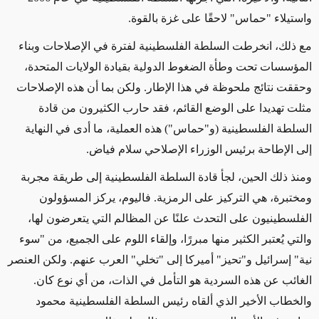
واستيلاء "حماس" لاحقًا على غزة بالقوة.
مع ذلك، انخرطت السلطة الفلسطينية لفترة في الإصلاحات وبناء
المؤسسات تحت وطأة الضغوط الدولية بقيادة الولايات المتحدة،
وحققت نتائج ملحوظة في هذا الإطار. ولكن بما أن هذه الإصلاحات
مثلت تهديدا على الوضع القائم، فقد حارب الكثيرون من قادة
السلطة الفلسطينية (و"حماس") هذه العملية، ما أدى في النهاية
إلى الإطاحة برئيس الوزراء الإصلاحي سلام فياض.
ومنذ ذلك الحين، لجأ قادة السلطة الفلسطينية إلى طريقة مجربة
ومختبرة، هي التركيز على الرمزية. فاليوم، يركز المسؤولون
الفلسطينيون على التحدث علنًا عن المظالم التي يتعرضون لها،
والتي يُعتبر الكثير منها مبررًا، وإلقاء اللوم على الجميع، من "سوء
نية" إسرائيل و"تحيز" أميركا إلى "تخلي" العرب عنهم. ولكن العنصر
الغائب عن هذه السردية هو التأمل في الذات، من أي نوع كان.
والخطاب الأخير الذي ألقاه رئيس السلطة الفلسطينية محمود