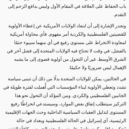
باب الحفاظ على العلاقة في المقام الأول وليس بدافع الزخم إلى
التقدم.
وتجدر الإشارة إلى أن ابتعاد الولايات الأمريكية عن إعطاء الأولوية
للقضيتين الفلسطينية والكردية أمر مفهوم. فأي محاولة أمريكية
لمعاودة الانخراط على مستوى رفيع في أي منهما سيبوء حتمًا
بالفشل، في وقت لا تحتاج فيه الولايات المتحدة إلى فشل آخر في
الشرق الأوسط. غير أن التحول من أولوية قصوى إلى ما يشبه
الإهمال ليس ضروريًا ولا حكيمًا.
في الحالتين، يمكن للولايات المتحدة بدلًا من ذلك أن تتبنى سياسة
تشدد وتعطي الأولوية لبناء المؤسسات التي أُهملت لفترة طويلة في
الجانبين الفلسطيني والكردي. ومن المؤكد أن التحول نحو هذا
التركيز سيتطلب إنفاق بعض الموارد، وسيستدعي انخراطًا رفيع
المستوى لتذليل العقبات السياسية الداخلية وحث الجهات الإقليمية
الرئيسية، أي إسرائيل في الحالة الفلسطينية وبغداد في حالة
"حكومة إقليم كردستان"، على تسهيل هذه الجهود ومكافأة التقدم.