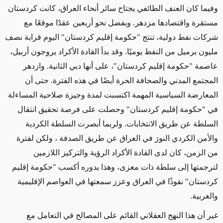
وفيما كان العنف الطائفي يجتاح سائر أنحاء العراق، كانت كردستان
مستقرة واقتصادها مزدهر. وبفضل نحو أربعين عقدًا موقعًا مع
شركات نفط دولية، تنتج "حكومة إقليم كردستان" اليوم قرابة نصف
مليون برميل من النفط يوميًا. وقد بدأ القادة الأكراد يروجون أربيل،
عاصمة "حكومة إقليم كردستان"، على أنها دبي الثانية. وازدهر
المجتمع المدني والصحافة الحرة أيضًا في هذه الفترة. حتى أن
المعارضة السياسية المهمة اكتسبت لمدة وجيزة صلاحية المساءلة
في "حكومة إقليم كردستان" وحصلت على فرصة تحقيق انتقال
السلطة عن طريق الانتخابات. ولربما أبصرت السلطة الكردية
والأمن الكردي النورَ في العراق عن طريق الصدفة ، ولكن لفترة
من الزمن، كان لدى القادة الأكراد الرؤية والتركيز اللازمين
لترجمتها إلى سلطة ذات مغزى، وهذا بدوره أكسب "حكومة إقليم
كردستان" نفوذًا في العراق وعزز سمعتها في العواصم الإقليمية
والغربية.
غير أن هذا النهج العقلاني القائم على المصالح في التعامل مع