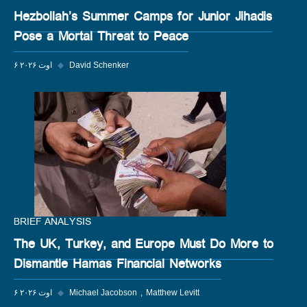
Hezbollah’s Summer Camps for Junior Jihadis
Pose a Mortal Threat to Peace
David Schenker
◆
۶ اوت ۲۰۲۶
BRIEF ANALYSIS
The UK, Turkey, and Europe Must Do More to
Dismantle Hamas Financial Networks
Matthew Levitt
Michael Jacobson
◆
۶ اوت ۲۰۲۶