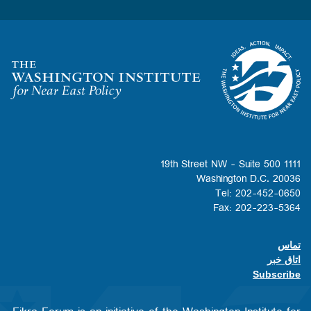
Homepage
1111 19th Street NW - Suite 500
Washington D.C. 20036
Tel: 202-452-0650
Fax: 202-223-5364
تماس
Footer contact links
اتاق خبر
Subscribe