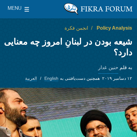
Skip to main content
MENU
le Main Menu
The Washington Institute for Near East Policy
Policy Analysis
انجمن فکرة
شیعه بودن در لبنانِ امروز چه معنایی
دارد؟
حنین غدار
به قلم
۱۲ دسامبر ۲۰۱۹
همچنین دست‌یافتنی به
English
العربية