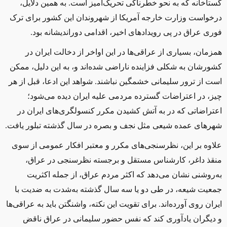
گستاخانه که به نحو خطرناکی تحریک‌آمیز است. به همین دلایل،
درخواست وزارت خارجه آمریکا از شهروندان این کشور برای ترک
فوری عراق در پی رویدادهای اخیر، اقدامی دوراندیشانه بود.
همزمان، بسیاری از عراقی‌ها در این اواخر از دخالت ایران در
کشورشان به شکلی فزاینده ناراضی شده‌اند و، به این دلیل، ممکن
است از ترور سلیمانی خشمگین نباشند. شواهد این ادعا، قبل از هر
چیز، در اعتراضات گسترده مردمی علیه ایران دیده می‌شود؛
اعتراضاتی که در به آتش کشیدن مکرر کنسولگری‌های ایران در
شهرهای عمده شیعی مثل نجف و بصره در سال گذشته تبلور یافت.
علاوه بر این، نظرسنجی‌های مكرر و معتبر افكار عمومی از سوی
منقذ داغر، کارشناس مستقل و برجسته نظرسنجی در عراق،
به‌روشنی نشان می‌دهد كه اکثر مردم عراق،‌ از جمله اکثریت
جمعیت شیعه،‌ در طی دو یا سه سال گذشته به‌شدت به ضدیت با
ایران روی آورده‌اند. برای تقویت این نکته، واشنگتن باید به عراقی‌ها
و دیگران یادآوری کند که نفس حضور سلیمانی در عراق ناقض