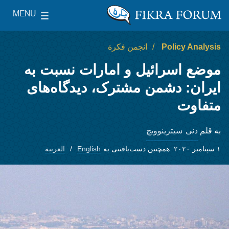
Skip to main content
MENU
le Main Menu
The Washington Institute for Near East Policy
Policy Analysis
انجمن فکرة
موضع اسرائیل و امارات نسبت به
ایران: دشمن مشترک، دیدگاه‌های
متفاوت
دنی سیترینوویچ
به قلم
۱ سپتامبر ۲۰۲۰
همچنین دست‌یافتنی به
English
العربية