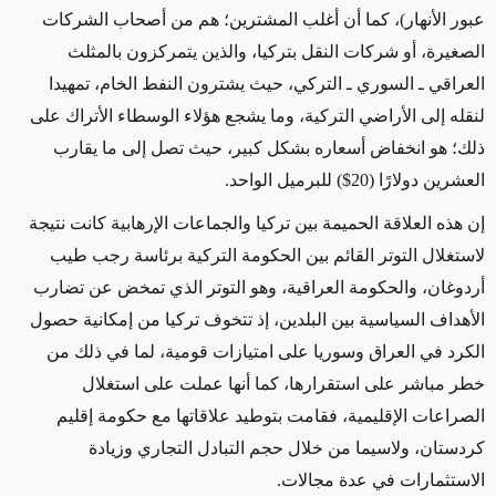
عبور الأنهار)، كما أن أغلب المشترين؛ هم من أصحاب الشركات
الصغيرة، أو شركات النقل بتركيا، والذين يتمركزون بالمثلث
العراقي ـ السوري ـ التركي، حيث يشترون النفط الخام، تمهيدا
لنقله إلى الأراضي التركية، وما يشجع هؤلاء الوسطاء الأتراك على
ذلك؛ هو انخفاض أسعاره بشكل كبير، حيث تصل إلى ما يقارب
العشرين دولارًا (20$) للبرميل الواحد.
إن هذه العلاقة الحميمة بين تركيا والجماعات الإرهابية كانت نتيجة
لاستغلال التوتر القائم بين الحكومة التركية برئاسة رجب طيب
أردوغان، والحكومة العراقية، وهو التوتر الذي تمخض عن تضارب
الأهداف السياسية بين البلدين، إذ تتخوف تركيا من إمكانية حصول
الكرد في العراق وسوريا على امتيازات قومية، لما في ذلك من
خطر مباشر على استقرارها، كما أنها عملت على استغلال
الصراعات الإقليمية، فقامت بتوطيد علاقاتها مع حكومة إقليم
كردستان، ولاسيما من خلال حجم التبادل التجاري وزيادة
الاستثمارات في عدة مجالات.