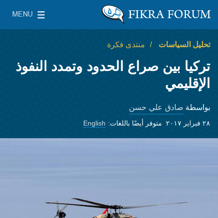
Skip to main content
MENU
معهد واشنطن لسياسات الشرق الأدنى
le Main Menu
تحليل السياسات
منتدى فكرة
تركيا بين صراع الحدود وتمدد النفوذ
الإقليمي
صادق علي حسن
بواسطة
٢٨ فبراير ٢٠١٧
متوفر أيضًا باللغات:
English