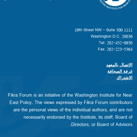
1111 19th Street NW - Suite 500
Washington D.C. 20036
Tel: 202-452-0650
Fax: 202-223-5364
الاتصال بالمعهد
Footer contact links
غرفة الصحافة
الاشتراك
Fikra Forum is an initiative of the Washington Institute for Near
East Policy. The views expressed by Fikra Forum contributors
are the personal views of the individual authors, and are not
necessarily endorsed by the Institute, its staff, Board of
Directors, or Board of Advisors.​​