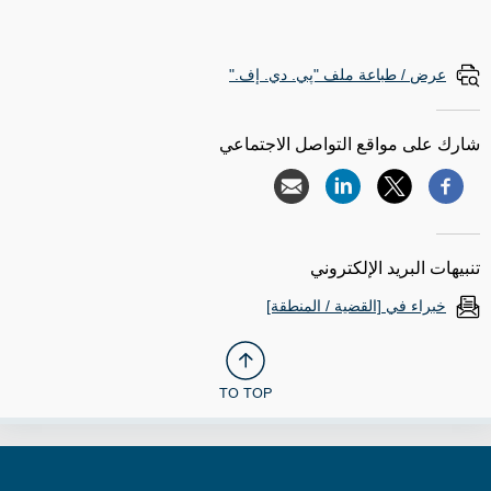
عرض / طباعة ملف "پي. دي. إف."
شارك على مواقع التواصل الاجتماعي
تنبيهات البريد الإلكتروني
خبراء في [القضية / المنطقة]
TO TOP