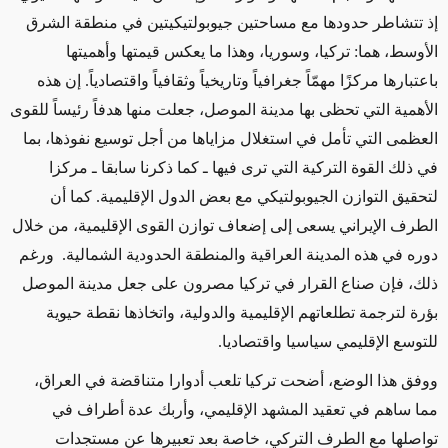
إذ تتشاطر حدودها مع مساحتين جيوبولتيكيتين في منطقة الشرق
الأوسط، هما: تركيا، وسوريا، وهذا ما يعكس قيمتها وأهميتها
باعتبارها مركزًا مهمّاً جغرافياً وتاريخياً وثقافياً واقتصادياً. إن هذه
الأهمية التي تحظى بها مدينة الموصل، جعلت منها هدفاً رئيساً للقوى
العظمى التي تأمل في استغلال مزاياها من أجل توسيع نفوذها، بما
في ذلك القوة التركية التي ترى فيها ـ كما ذكرنا سابقا ـ مركزا
لتحقيق التوازن الجيوبولتيكي مع بعض الدول الإقليمية. كما أن
الطرف الإيراني يسعى إلى إضعاف توازن القوى الإقليمية، من خلال
دوره في هذه المدينة العراقية والمنطقة الحدودية الشمالية. ورغم
ذلك، فإن صناع القرار في تركيا مصرون على جعل مدينة الموصل
بؤرة لترجمة تطلعاتهم الإقليمية والدولية، واتخاذها نقطة حيوية
للتوسع الإقليمي سياسيا واقتصاديا.
ووفق هذا الوضع، أضحت تركيا تلعب أدوارا متناقضة في العراق،
مما ساهم في تعقيد المشهد الإقليمي، وأربك عدة أطراف في
تواصلها مع الطرف التركي، خاصة بعد تعبيرها عن مستجدات