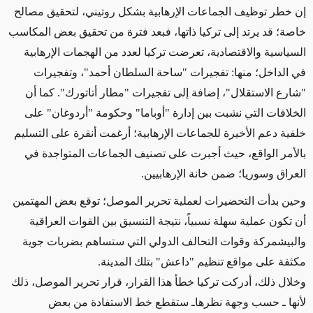
إن خطر توظيف الجماعات الإرهابية بشكل روتيني، لتحقيق مصالح
خاصة؛ قد يرتد إلى تركيا ذاتها، فبعد فترة من تحقيق بعض المكاسب
السياسية والاقتصادية، تعرضت تركيا لعدد من الهجمات الإرهابية
في الداخل؛ منها: تفجيرات "ساحة السلطان أحمد"، وتفجيرات
"شارع الاستقلال"، إضافة إلى تفجيرات "مطار أتاتورك". كما أن
الخلافات التي نشبت بين إدارة "أوباما" وحكومة "أردوغان" على
خلفية دعم الأخيرة للجماعات الإرهابية؛ أرغمت أنقرة على التسليم
بالأمر الواقع، حيث أجبرت على تصنيف الجماعات المتواجدة في
العراق وسوريا؛ ضمن خانة الإرهابيين.
وحين بدأت التحضيرات لعملية تحرير الموصل؛ توقع بعض المهتمين
أن تكون عملية سهلة نسبياً، نتيجة التنسيق بين القوات العراقية
والبيشمركة وقوات التحالف الدولي التي ستساهم بضربات جوية
مكثفة على مواقع تنظيم "داعش" بتلك المدينة.
وخلال ذلك، أدركت تركيا خطأ هذا القرار، قرار تحرير الموصل، ذلك
لأنها ـ حسب وجهة نظرهاـ ستقطع خط الاستفادة من بعض