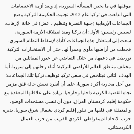
موقفها في ما يخص المسألة السورية، إذ وبعد أزمة الاعتصامات
التي اندلعت في تركيا عام 2012، تجنبت الحكومة التركية وضع
الجماعات الإرهابية (جبهة النصرة وتنظيم داعش) في خانة الإرهاب،
لسببين رئيسين: الأول: أن تركيا ومنذ انطلاقة الأزمة السورية،
سعت إلى استغلال هذه الجماعات كأداة لإسقاط النظام السوري،
فجعلت من أراضيها مأوى وممراً لها، حتى أن الاستخبارات التركية
تورطت في دعمها، من خلال التغاضي عن عبور المقاتلين من
مختلف مناطق العالم للأراضي التركية؛ أثناء رحلتهم إلى سوريا. أما
الهدف الثاني فيتلخص في سعى تركيا توظيف تركيا تلك الجماعات؛
من أجل محاربة أكراد سوريا، علما أن أنقرة تعيش حالة قلق مزمن
تجاه القضية الكردية داخليا وخارجيا، زيادة على علاقاتها المعقدة مع
حكومة إقليم كردستان العراق، دون أن ننسى مستجدات الوضع،
والمتمثلة في قلقها من تبلور إقليم كردي بشمال شرق سوريا، يديره
حزب الاتحاد الديمقراطي الكردي القريب من حزب العمال
الكردستاني.