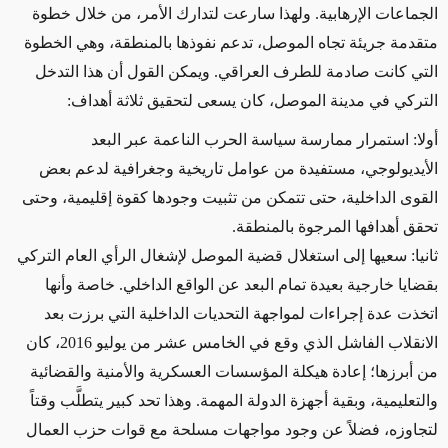
الجماعات الإرهابية. ولهذا سارعت لتدارك الأمر، من خلال خطوة
متقدمة جريئة تجاه الموصل، تدعم نفوذها بالمنطقة، وهي الخطوة
التي كانت صادمة للطرف العراقي. ويمكن القول أن هذا التدخل
التركي في مدينة الموصل، كان يسعى لتحقيق ثلاثة أهداف:
أولا: استمرار ممارسة سياسة الحرب الناعمة عبر البعد
الأيديولوجي، مستفيدة من عوامل تاريخية وجغرافية لدعم بعض
القوى الداخلية، حتى تتمكن من تثبيت وجودها كقوة إقليمية، وحتى
تحقق أهدافها المرجوة بالمنطقة.
ثانيا: سعيها إلى استغلال قضية الموصل لإشغال الرأي العام التركي
بقضايا خارجية بعيدة تمام البعد عن الواقع الداخلي. خاصة وأنها
اتخذت عدة إجراءات لمواجهة التحديات الداخلية التي برزت بعد
الانقلاب الفاشل الذي وقع في الخامس عشر من يوليو 2016، كان
من أبرزها؛ إعادة هيكلة المؤسسات العسكرية والأمنية والقضائية
والتعليمية، وبقية أجهزة الدولة المهمة. وهذا تحد كبير يتطلَّب وقتاً
لتجاوزه، فضلاً عن وجود مواجهات مسلحة مع قوات حزب العمال