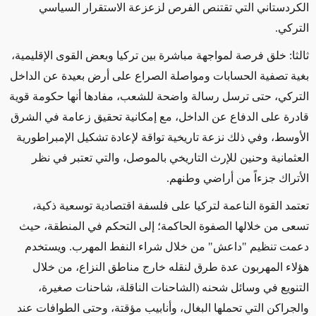
الكردستاني التي تقتنص الفرص لزعزعة الاستقرار السياسي
التركي.
ثالثا: خلق فرصة لمواجهة مباشرة بين تركيا وبعض القوى الإقليمية،
بغية تصفية الحسابات ومواصلة الصراع على أرض بعيدة عن الداخل
التركي، حتى ترسل رسالة واضحة للشعب، مفادها أنها حكومة قوية
قادرة على الدفاع عن الداخل، مع إمكانية تحقيق زعامة في الشرق
الأوسط، وفي ذلك نزعة تاريخية تواقة لإعادة تشكيل الإمبراطورية
العثمانية وحنين للإرث التاريخي بالموصل، والتي تعتبر في نظر
الأتراك جزءاً من أراضي وطنهم.
تعتمد القوة الناعمة لتركيا على فلسفة اقتصادية توسعية ذكية،
تسعى من خلالها الصفوة الحاكمة؛ إلى التحكم في المنطقة، حيث
دعمت تنظيم "داعش" من خلال شراء النفط المهرب. ويستخدم
هؤلاء المهربون عدة طرق لنقله خارج مناطق النزاع، من خلال
التنويع في وسائل شحنه (الشاحنات الناقلة، شاحنات صغيرة،
والجراكن التي تحملها البغال، وأنابيب مؤقتة، وحتى الطوافات عند