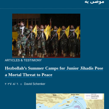
موصى به
ARTICLES & TESTIMONY
Hezbollah’s Summer Camps for Junior Jihadis Pose
a Mortal Threat to Peace
David Schenker
◆
٠٦‏/٠٨‏/٢٠٢٦