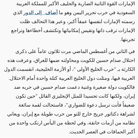
الإمارات القوة الثانية الضاربة والحليف الأكبر للمملكة العربية
السعودية في حرب تحرير اليمن وهو ما
أضاف إلى الدور
الذي
رسمته الإمارات لنفسها عمقاً أكبر، وعبر هذا التحالف ظلت
الإمارات ترقب ذاتها وتقيس إمكانياتها وتكتشف أخطاءها وتراجع
تجربتها.
في الثاني من أغسطس الماضي مرت ثلاثون عاماً على ذكرى
احتلال صدام حسين للكويت ومحاولته ضمها للعراق، وعرفت هذه
الكارثة بـ "حرب الخليج الأولى "، أو الأزمة الخليجية، انقسمت الدول
العربية فيها، ومثلت دول الخليج العربية كتلة واحدة أمام الاحتلال.
فالكويت دولة صغيرة وغنية دعمت صدام حسين في حربه ضد
إيران، ولكنها كانت تجسيدا للمثل الإنجليزي القائل "حين تكون
ضعيفاً فأنت ترسل دعوة للضواري"، فاستحالت لقمة سائغة
لشراهة دكتاتور جريح خارج للتو من حرب طويلة مع إيران، ويعاني
نظامه من أزمات خانقة، وفي لحظة من اليأس ارتكب واحدة من
أكبر الحماقات في العصر الحديث.