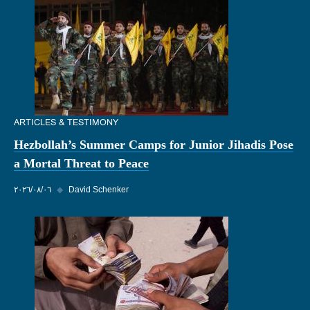
ARTICLES & TESTIMONY
Hezbollah’s Summer Camps for Junior Jihadis Pose
a Mortal Threat to Peace
David Schenker
◆
٠٦‏/٠٨‏/٢٠٢٦