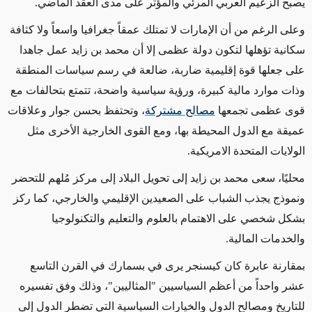
يصبح الزعيم العربي المرئي والمؤثر على مدى العقد الماضي.
وعلى الرغم من أن الإمارات لا تمتلك عمقاً جغرافيا واسعاً ولا كثافة
سكانية تؤهلها لتكون دولة عظمى إلا أن محمد بن زايد عمل جاهدا
على جعلها قوة إقليمية ضاربة، ضالعة في رسم سياسات المنطقة
وذات موارد مالية كبيرة، ورؤية سياسية واضحة، تتمتع بتحالفات مع
قوى عظمى تجمعها
مصالح مشتركة
، وتحتفظ بحسن جوار وعلاقات
عميقة مع الدول المحيطة بها، ومع القوى الخارجية الأخرى مثل
الولايات المتحدة الامريكية.
محليًا، سعى محمد بن زايد إلى تحويل البلاد إلى مركز مُلهم للتحضر
ونموذج يجذب الشباب على الصعيدين الإقليمي والخارجي، كما ركز
بشكل شخصي على الاهتمام بالعلوم والتعليم والتكنولوجيا
والخدمات المالية.
بمقارنة عابرة كان كيسنجر يرى في بسمارك في القرن التاسع
عشر واحداً من أعظم السياسيين "المثاليين"، وذلك وفق تفسيره
للتاريخ ومصالح الدول والخيارات السياسية التي تضطر الدول إلى