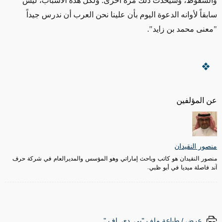
والسقوط، وسيحدث ذلك مرة أخرى. ولكل هذه الأسباب، ليس
سابقاً لأوانه الدعوة اليوم بأن علينا نحن العرب أن ندرس جيداً
"معنى محمد بن زايد".
عن المؤلفين
منصور النقيدان
منصور النقيدان هو كاتب وباحث إماراتي وهو المؤسس والمديرالعام في شركة حرف
آند فاصلة ميديا في أبو ظبي.
عرض / طباعة ملف "پي. دي. إف."