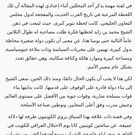
في لفتة مهمة يذكر أحد المحللين أثناء إعدادي لهذه المقالة أن تلك
اللحظة المرعبة في تاريخ العرب الحديث والمفجعة لدول مجلس
التعاون الخليجي، كانت لحظة تنوير كبرى، حيث لمعت في ذهن
الشيخ محمد بن زايد لحظتها فكرة ظلت مصاحبة له طوال الثلاثين
عاماً التالية حتى يومنا هذا، عن معنى أن تكون دولة صغيرة محاطة
بدول كبيرة، تهيمن على مجريات السياسة وذات ملاءة جيوسياسية،
ومساحة كبيرة وموارد هائلة وكثافة سكانية، وهي حقائق تحدد
بشكل عام مصير الأمم.
لكن هذا لا يجب أن يكون الحال دائمًا، ومنذ ذلك الحين، سعى الشيخ
إلى بناء دولة قادرة على الوقوف على قدميها، كانت بدايتها بناء
قوات مسلحة ضاربة، وقوات جوية من الأفضل على مستوى العالم،
وجيش مدرب وفق أعلى المعايير، وتوطين صناعة الأسلحة.
وفي قصة ذات علاقة بهذا السياق يروي الكويتيون طرفة لها دلالة
عميقة، عن سائحين كويتيين كانا يوم الاحتلال العراقي للكويت في
القاهرة، وبعد ليلة عاصفة بالشراب سمع أحدهما الخبر من نشرات