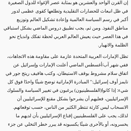
إن القرن الواحد والعشرين هو بمثابة عصر الإغواء للدول الصغيرة
في ظل انبعاث للحضارات التقليدية وتطلعها كقوى عظمى لدور
أكبر في رسم السياسة العالمية وإعادة تشكيل العالم وتوزيع
مناطق النفوذ. ومن ثم، يجب تطبيق دروس الماضي بشكل استباقي
في هذا العصر حيث يعيش العالم العربي لحظة تفكك واندياح نحو
الظلمة والانهيار.
تظل الإمارات العربية المتحدة عازمة على مقاومة هذه الاتجاهات،
ففي شهر آب
/
أغسطس الماضي أعلنت الإمارات وإسرائيل عن
اتفاق سلام مشروط بوقف الاستيطان، وكتب هافيف ريتج جور في
تايمز أوف إسرائيل:" المبادرة الإماراتية توضح شيئًا واحدًا فوق كل
شيء: إذا كانوا(الفلسطينيون) يرغبون في تغيير السياسة والسلوك
الإسرائيليين، فعليهم أن يشرحوا بشكل مقنع للإسرائيليين أن
الانسحاب ليس كارثة تنتظر الكثير من الناس، حسب توقعاتهم.
لذلك، يجب على الفلسطينيين إقناع الإسرائيليين بأن لديهم ما
يخسرونه، أو بالأحرى شيئًا يكسبونه قد يبرر خطر التخلي عن جزء