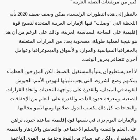
كبير من مرتفعات الضفة الغربية"
بالنظر إلى هذه التطورات الرئيسية، يمكن وصف صيف 2020 بأنه
اللحظة التي "وصلت" فيها الإمارات العربية المتحدة لتصبح قوة
إقليمية على الساحة السياسية العربية، وذلك على الرغم من أن هذا
هو نتيجة لعملية طويلة، مصحوبة بعدد من القرارات المتعلقة
بالجغرافيا السياسية والموارد والأسواق والديموغرافيا وعوامل
أخرى تتضافر بمرور الوقت.
لا أحد يستطيع أن يتنبأ بالمستقبل بالضبط، لكن المؤرخين العظماء
يمكنهم وضع الشروط التي يجب تلبيتها لنهوض الأمم: الجيوش
القوية في الميدان، والقدرة على مواجهة التحديات واتخاذ القرارات
الصعبة، ومعرفة حدود الذات، والقدرة على التعلم من الإخفاقات
والنجاحات، كل ذلك يكسب الدول صلابتها ومنها تنمو مخالبها.
والإمارات اليوم ترى في نفسها قوة إقليمية صاعدة خيرة، تراهن
على العلم والتقنية والسلم الاجتماعي والتعايش والازدهار والتنمية
والاستقرار، ولكن عبر سياج من القوة وحزمة من القوى الناعمة