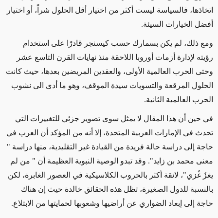
اتخاذها، فالسياسة ليست أكثر من اختيار أقل الحلول شراً، أو اختيار
أفضل الخيارات السيئة.
ومع ذلك، لم يكن بسمارك حسب كيسنجر قادرًا على استخدام
رؤيته لإدارة أزمات أوروبا اللاحقة منذ نهايات القرن التاسع عشر
وحتى الحرب العالمية الأولى، والعقدين المريضين بعدها، حيث كانت
الحلول المرقعة والتسويات سيدة الموقف، وهو ما أدى الى نشوب
الحرب العالمية الثانية.
في حين أن هذا المقال لا يمثل سوى تصوير جزئي للتغييرات التي
تحدث في الإمارات العربية المتحدة، إلا أنه من المؤكد أن العرب في
حاجة إلى دراسة حالة فريدة من القيادة غير التقليدية، منها دراسة "
معنى محمد بن زايد". وقد تبدو الوصية النبوية العظيمة أن " من لم
يغزُ غُزي"، لائقة أكثر بالحروب الكلاسيكية في العصور الغابرة، لكن
بالنسبة للدول الصغيرة، تظل هذه الحقائق خالدة حيث إن هناك
حاجة إلى إبعاد الضواري عن أراضيها وشعوبها لحمايتها من الابتلاع.