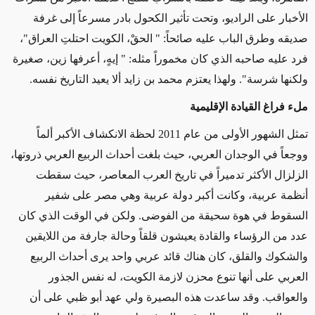
الأخبار على الراديو، وتحت تأثير الكحول بادر مسرعاً إلى غرفة
صديقه وطرق الباب عليه صائحاً: " الحقْ، الكويت احتلتِ العراق"،
فرد عليه صاحبه الذي كان مخموراً مثله: " إيهٍ، أعرفها زين، صغيرة
ولكنها شرسة". ولهذا يعتزم محمد بن زايد ألا يعيد التاريخ نفسه.
ملء فراغ القيادة الإقليمية
تمثل الشهور الأولى من عام 2011 لحظة الانكشاف الأكبر ألماً
ووجعاً في الوجدان العربي، حيث بلغت أحداث الربيع العربي ذروتها،
الزلزال الأكثر تدميراً في تاريخ العرب المعاصر، حيث سقطت
أنظمة عربية، وكانت أكبر دولة عربية وهي مصر على شفير
السقوط في هوة سحيقة من الفوضى. ولكن في الوقت الذي كان
عدد من الرؤساء والقادة يعيشون قلقاً وحالة جارفة من اللايقين
والشكوك والقلق، كان هناك قائد عربي واحد يرى أحداث الربيع
العربي على أنها تنوع محزن لازمة الكويت، له نفس الجذور
والعواقب. وقد ساعدت هذه البصيرة ولي عهد أبو ظبي على أن