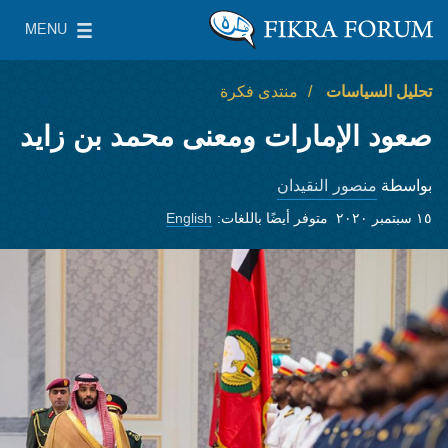
Skip to main content
MENU
معهد واشنطن لسياسات الشرق الأدنى
le Main Menu
تحليل السياسات
منتدى فكرة
صعود الإمارات ومعنى محمد بن زايد
منصور النقيدان
بواسطة
١٥ سبتمبر ٢٠٢٠
متوفر أيضًا باللغات:
English