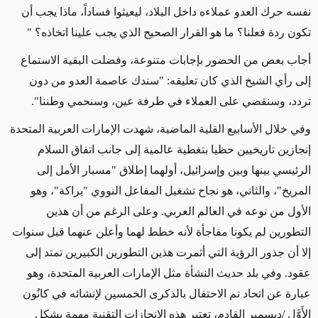
نفسه حرك العدو عملاءه داخل البلاد، ليعيثوا فساداً، ماذا يجب أن
تكون ردة فعلنا؟ ما هو القرار الصحيح الذي يجب علينا اتخاذه؟ "
أجاب بعض من الحضور بإجابات متنوعة، وفضلت البقية الاستماع
إلى رأي الشيخ الذي كان تعليقه: "سندك عاصمة العدو من دون
تردد، وسنقضي على العملاء في طرفة عين، وسنحمي وطننا".
وفي خلال الأسابيع القلية الماضية، شهدت الإمارات العربية المتحدة
إنجازين تاريخيين حظيا بتغطية عالمية إلى جانب اتفاق السلام
الرئيسي بينها وبين وإسرائيل، أولهما إطلاق "مسبار الأمل إلى
المريخ"، والثاني، هو نجاح تشغيل المفاعل النووي "براكة"، وهو
الأول من نوعه في العالم العربي. وعلى الرغم من أن هذين
التطورين لم يكونا مفاجأة لأنه خطط لهما وأعلن عنهما قبل سنوات
إلا أن جذور الرؤية التي أثمرت هذين التطورين الكبيرين تمتد إلى
عقود. وفي بلد حديث النشأة مثل الإمارات العربية المتحدة، وهو
عبارة عن اتحاد تم الاحتفال بالذكرى الخمسين لإنشائه في كانُون
الأَوَّل
/
ديسمبر القادم، تعتبر هذه الإنجازات التقنية مهمة بشكل