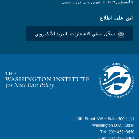
٦ أغسطس ٢٠٢٦
◆
نعوم ريدان
فرزين نديمي
ابق على اطلاع
سجِّل لتلقي الاشعارات بالبريد الألكتروني
Homepage
1111 19th Street NW - Suite 500
Washington D.C. 20036
Tel: 202-452-0650
Fax: 202-223-5364