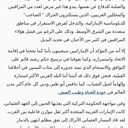
والصلبة للدفاع عن نفسها. يبدو هذا غير مرض لعدد من المراقبين
والمحللين الغربيين، الذين يستكثرون الحراك " الصاخب"
للدبلوماسية الإماراتية، والتدخل لفرض الاستقرار في مناطق
متعددة من الشرق الأوسط، وذلك على الرغم من فشل هؤلاء
المراقبين في كثير من الأحيان في تحديد البديل.
إلا أنه من المؤكد أن الإماراتيين سيجيبون بأننا كما نجحنا في إقامة
الاتحاد واستمراره، وكما تفوقنا في ترسيخ حكم رشيد قائم على
التوافق والانسجام الذي تمتد جذوره إلى مئات السنين في أحلافنا
القبلية، فنحن فوق ذلك قد أثبتنا أننا البلد العربي الأكثر استنارة
وإلهاماً لجيل الشباب، كما تنافس أبو ظبي ودبي كل عام أكثر مدن
العالم في
جودة الحياة وطيب العيش
.
وفي مواجهة الحكومة التركية التي يغذيها الحنين إلى العهد العثماني،
كانت الإمارات العربية المتحدة أكثر ثقل موازن فاعلية بين العرب.
لقد قاد المسار العثماني الأتراك إلى نفق مظلم انتهي بالدمار