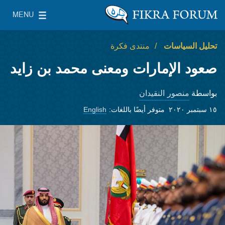
Skip to main content
MENU
معهد واشنطن لسياسات الشرق الأدنى
le Main Menu
تحليل السياسات
منتدى فكرة
صعود الإمارات ومعنى محمد بن زايد
منصور النقيدان
بواسطة
١٥ سبتمبر ٢٠٢٠
متوفر أيضًا باللغات:
English