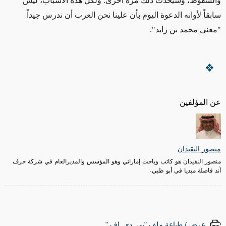
والسقوط، وسيحدث ذلك مرة أخرى. ولكل هذه الأسباب، ليس
سابقاً لأوانه الدعوة اليوم بأن علينا نحن العرب أن ندرس جيداً
"معنى محمد بن زايد".
عن المؤلفين
منصور النقيدان
منصور النقيدان هو كاتب وباحث إماراتي وهو المؤسس والمديرالعام في شركة حرف
آند فاصلة ميديا في أبو ظبي.
عرض / طباعة ملف "پي. دي. إف."