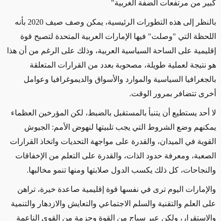
كبير من مرتفعات الضفة الغربية"
بالنظر إلى هذه التطورات الرئيسية، يمكن وصف صيف 2020 بأنه
اللحظة التي "وصلت" فيها الإمارات العربية المتحدة لتصبح قوة
إقليمية على الساحة السياسية العربية، وذلك على الرغم من أن هذا
هو نتيجة لعملية طويلة، مصحوبة بعدد من القرارات المتعلقة
بالجغرافيا السياسية والموارد والأسواق والديموغرافيا وعوامل
أخرى تتضافر بمرور الوقت.
لا أحد يستطيع أن يتنبأ بالمستقبل بالضبط، لكن المؤرخين العظماء
يمكنهم وضع الشروط التي يجب تلبيتها لنهوض الأمم: الجيوش
القوية في الميدان، والقدرة على مواجهة التحديات واتخاذ القرارات
الصعبة، ومعرفة حدود الذات، والقدرة على التعلم من الإخفاقات
والنجاحات، كل ذلك يكسب الدول صلابتها ومنها تنمو مخالبها.
والإمارات اليوم ترى في نفسها قوة إقليمية صاعدة خيرة، تراهن
على العلم والتقنية والسلم الاجتماعي والتعايش والازدهار والتنمية
والاستقرار، ولكن عبر سياج من القوة وحزمة من القوى الناعمة