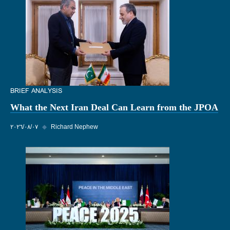
BRIEF ANALYSIS
What the Next Iran Deal Can Learn from the JPOA
Richard Nephew
◆
٠٧‏/٠٨‏/٢٠٢٦