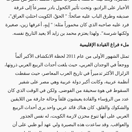
الأخبار على الراديو، وتحت تأثير الكحول بادر مسرعاً إلى غرفة
صديقه وطرق الباب عليه صائحاً: " الحقْ، الكويت احتلتِ العراق"،
فرد عليه صاحبه الذي كان مخموراً مثله: " إيهٍ، أعرفها زين، صغيرة
ولكنها شرسة". ولهذا يعتزم محمد بن زايد ألا يعيد التاريخ نفسه.
ملء فراغ القيادة الإقليمية
تمثل الشهور الأولى من عام 2011 لحظة الانكشاف الأكبر ألماً
ووجعاً في الوجدان العربي، حيث بلغت أحداث الربيع العربي ذروتها،
الزلزال الأكثر تدميراً في تاريخ العرب المعاصر، حيث سقطت
أنظمة عربية، وكانت أكبر دولة عربية وهي مصر على شفير
السقوط في هوة سحيقة من الفوضى. ولكن في الوقت الذي كان
عدد من الرؤساء والقادة يعيشون قلقاً وحالة جارفة من اللايقين
والشكوك والقلق، كان هناك قائد عربي واحد يرى أحداث الربيع
العربي على أنها تنوع محزن لازمة الكويت، له نفس الجذور
والعواقب. وقد ساعدت هذه البصيرة ولي عهد أبو ظبي على أن