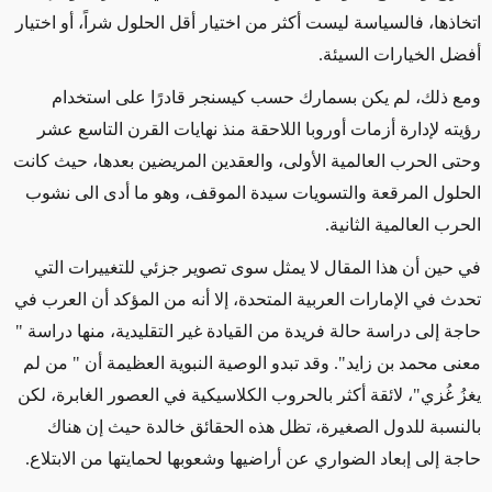
اتخاذها، فالسياسة ليست أكثر من اختيار أقل الحلول شراً، أو اختيار
أفضل الخيارات السيئة.
ومع ذلك، لم يكن بسمارك حسب كيسنجر قادرًا على استخدام
رؤيته لإدارة أزمات أوروبا اللاحقة منذ نهايات القرن التاسع عشر
وحتى الحرب العالمية الأولى، والعقدين المريضين بعدها، حيث كانت
الحلول المرقعة والتسويات سيدة الموقف، وهو ما أدى الى نشوب
الحرب العالمية الثانية.
في حين أن هذا المقال لا يمثل سوى تصوير جزئي للتغييرات التي
تحدث في الإمارات العربية المتحدة، إلا أنه من المؤكد أن العرب في
حاجة إلى دراسة حالة فريدة من القيادة غير التقليدية، منها دراسة "
معنى محمد بن زايد". وقد تبدو الوصية النبوية العظيمة أن " من لم
يغزُ غُزي"، لائقة أكثر بالحروب الكلاسيكية في العصور الغابرة، لكن
بالنسبة للدول الصغيرة، تظل هذه الحقائق خالدة حيث إن هناك
حاجة إلى إبعاد الضواري عن أراضيها وشعوبها لحمايتها من الابتلاع.