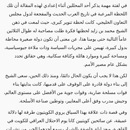
في لفتة مهمة يذكر أحد المحللين أثناء إعدادي لهذه المقالة أن تلك
اللحظة المرعبة في تاريخ العرب الحديث والمفجعة لدول مجلس
التعاون الخليجي، كانت لحظة تنوير كبرى، حيث لمعت في ذهن
الشيخ محمد بن زايد لحظتها فكرة ظلت مصاحبة له طوال الثلاثين
عاماً التالية حتى يومنا هذا، عن معنى أن تكون دولة صغيرة محاطة
بدول كبيرة، تهيمن على مجريات السياسة وذات ملاءة جيوسياسية،
ومساحة كبيرة وموارد هائلة وكثافة سكانية، وهي حقائق تحدد
بشكل عام مصير الأمم.
لكن هذا لا يجب أن يكون الحال دائمًا، ومنذ ذلك الحين، سعى الشيخ
إلى بناء دولة قادرة على الوقوف على قدميها، كانت بدايتها بناء
قوات مسلحة ضاربة، وقوات جوية من الأفضل على مستوى العالم،
وجيش مدرب وفق أعلى المعايير، وتوطين صناعة الأسلحة.
وفي قصة ذات علاقة بهذا السياق يروي الكويتيون طرفة لها دلالة
عميقة، عن سائحين كويتيين كانا يوم الاحتلال العراقي للكويت في
القاهرة، وبعد ليلة عاصفة بالشراب سمع أحدهما الخبر من نشرات