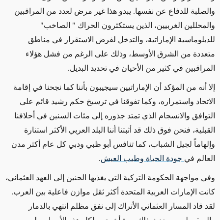
والصلبة للدفاع عن نفسها. يبدو هذا غير مرض لعدد من المراقبين
والمحللين الغربيين، الذين يستكثرون الحراك " الصاخب"
للدبلوماسية الإماراتية، والتدخل لفرض الاستقرار في مناطق
متعددة من الشرق الأوسط، وذلك على الرغم من فشل هؤلاء
المراقبين في كثير من الأحيان في تحديد البديل.
إلا أنه من المؤكد أن الإماراتيين سيجيبون بأننا كما نجحنا في إقامة
الاتحاد واستمراره، وكما تفوقنا في ترسيخ حكم رشيد قائم على
التوافق والانسجام الذي تمتد جذوره إلى مئات السنين في أحلافنا
القبلية، فنحن فوق ذلك قد أثبتنا أننا البلد العربي الأكثر استنارة
وإلهاماً لجيل الشباب، كما تنافس أبو ظبي ودبي كل عام أكثر مدن
العالم في
جودة الحياة وطيب العيش
.
وفي مواجهة الحكومة التركية التي يغذيها الحنين إلى العهد العثماني،
كانت الإمارات العربية المتحدة أكثر ثقل موازن فاعلية بين العرب.
لقد قاد المسار العثماني الأتراك إلى نفق مظلم انتهي بالدمار