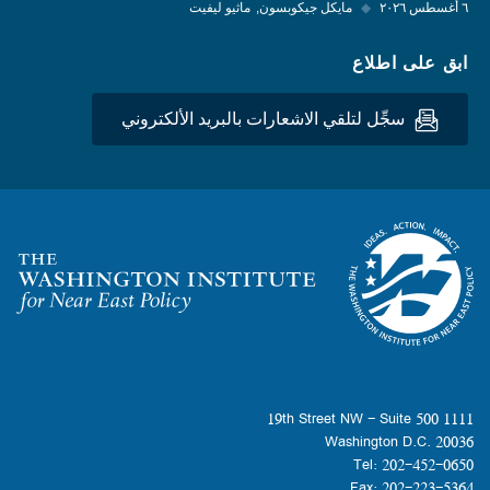
٦ أغسطس ٢٠٢٦
◆
مايكل جيكوبسون
ماثيو ليفيت
ابق على اطلاع
سجِّل لتلقي الاشعارات بالبريد الألكتروني
Homepage
1111 19th Street NW - Suite 500
Washington D.C. 20036
Tel: 202-452-0650
Fax: 202-223-5364