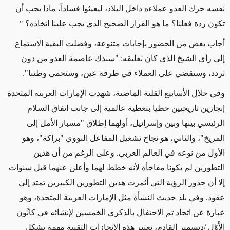
نفسه حرك العدو عملاءه داخل البلاد، ليعيثوا فساداً، ماذا يجب أن
تكون ردة فعلنا؟ ما هو القرار الصحيح الذي يجب علينا اتخاذه؟ "
أجاب بعض من الحضور بإجابات متنوعة، وفضلت البقية الاستماع
إلى رأي الشيخ الذي كان تعليقه: "سندك عاصمة العدو من دون
تردد، وسنقضي على العملاء في طرفة عين، وسنحمي وطننا".
وفي خلال الأسابيع القلية الماضية، شهدت الإمارات العربية المتحدة
إنجازين تاريخيين حظيا بتغطية عالمية إلى جانب اتفاق السلام
الرئيسي بينها وبين وإسرائيل، أولهما إطلاق "مسبار الأمل إلى
المريخ"، والثاني، هو نجاح تشغيل المفاعل النووي "براكة"، وهو
الأول من نوعه في العالم العربي. وعلى الرغم من أن هذين
التطورين لم يكونا مفاجأة لأنه خطط لهما وأعلن عنهما قبل سنوات
إلا أن جذور الرؤية التي أثمرت هذين التطورين الكبيرين تمتد إلى
عقود. وفي بلد حديث النشأة مثل الإمارات العربية المتحدة، وهو
عبارة عن اتحاد تم الاحتفال بالذكرى الخمسين لإنشائه في كانُون
الأَوَّل
/
ديسمبر القادم، تعتبر هذه الإنجازات التقنية مهمة بشكل