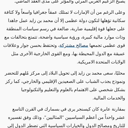
يصبح الزعيم العربي المرئي والمؤثر على مدى العقد الماضي.
وعلى الرغم من أن الإمارات لا تمتلك عمقاً جغرافيا واسعاً ولا كثافة
سكانية تؤهلها لتكون دولة عظمى إلا أن محمد بن زايد عمل جاهدا
على جعلها قوة إقليمية ضاربة، ضالعة في رسم سياسات المنطقة
وذات موارد مالية كبيرة، ورؤية سياسية واضحة، تتمتع بتحالفات مع
قوى عظمى تجمعها
مصالح مشتركة
، وتحتفظ بحسن جوار وعلاقات
عميقة مع الدول المحيطة بها، ومع القوى الخارجية الأخرى مثل
الولايات المتحدة الامريكية.
محليًا، سعى محمد بن زايد إلى تحويل البلاد إلى مركز مُلهم للتحضر
ونموذج يجذب الشباب على الصعيدين الإقليمي والخارجي، كما ركز
بشكل شخصي على الاهتمام بالعلوم والتعليم والتكنولوجيا
والخدمات المالية.
بمقارنة عابرة كان كيسنجر يرى في بسمارك في القرن التاسع
عشر واحداً من أعظم السياسيين "المثاليين"، وذلك وفق تفسيره
للتاريخ ومصالح الدول والخيارات السياسية التي تضطر الدول إلى