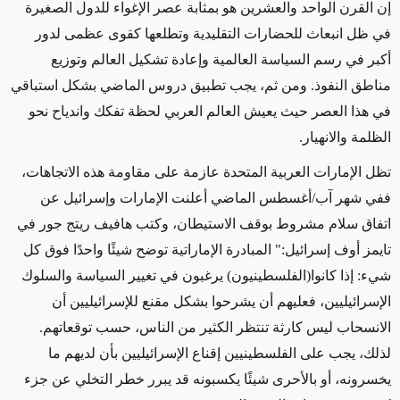
إن القرن الواحد والعشرين هو بمثابة عصر الإغواء للدول الصغيرة
في ظل انبعاث للحضارات التقليدية وتطلعها كقوى عظمى لدور
أكبر في رسم السياسة العالمية وإعادة تشكيل العالم وتوزيع
مناطق النفوذ. ومن ثم، يجب تطبيق دروس الماضي بشكل استباقي
في هذا العصر حيث يعيش العالم العربي لحظة تفكك واندياح نحو
الظلمة والانهيار.
تظل الإمارات العربية المتحدة عازمة على مقاومة هذه الاتجاهات،
ففي شهر آب
/
أغسطس الماضي أعلنت الإمارات وإسرائيل عن
اتفاق سلام مشروط بوقف الاستيطان، وكتب هافيف ريتج جور في
تايمز أوف إسرائيل:" المبادرة الإماراتية توضح شيئًا واحدًا فوق كل
شيء: إذا كانوا(الفلسطينيون) يرغبون في تغيير السياسة والسلوك
الإسرائيليين، فعليهم أن يشرحوا بشكل مقنع للإسرائيليين أن
الانسحاب ليس كارثة تنتظر الكثير من الناس، حسب توقعاتهم.
لذلك، يجب على الفلسطينيين إقناع الإسرائيليين بأن لديهم ما
يخسرونه، أو بالأحرى شيئًا يكسبونه قد يبرر خطر التخلي عن جزء