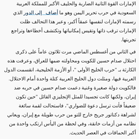
الإمارات القوة الثانية الضاربة والحليف الأكبر للمملكة العربية
السعودية في حرب تحرير اليمن وهو ما
أضاف إلى الدور
الذي
رسمته الإمارات لنفسها عمقاً أكبر، وعبر هذا التحالف ظلت
الإمارات ترقب ذاتها وتقيس إمكانياتها وتكتشف أخطاءها وتراجع
تجربتها.
في الثاني من أغسطس الماضي مرت ثلاثون عاماً على ذكرى
احتلال صدام حسين للكويت ومحاولته ضمها للعراق، وعرفت هذه
الكارثة بـ "حرب الخليج الأولى "، أو الأزمة الخليجية، انقسمت الدول
العربية فيها، ومثلت دول الخليج العربية كتلة واحدة أمام الاحتلال.
فالكويت دولة صغيرة وغنية دعمت صدام حسين في حربه ضد
إيران، ولكنها كانت تجسيدا للمثل الإنجليزي القائل "حين تكون
ضعيفاً فأنت ترسل دعوة للضواري"، فاستحالت لقمة سائغة
لشراهة دكتاتور جريح خارج للتو من حرب طويلة مع إيران، ويعاني
نظامه من أزمات خانقة، وفي لحظة من اليأس ارتكب واحدة من
أكبر الحماقات في العصر الحديث.