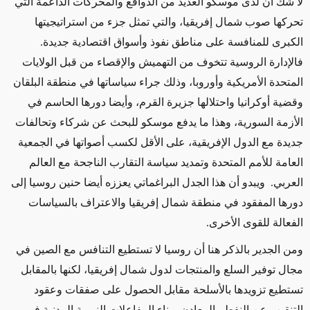
لا شك أن لدى موسكو العديد من الدوافع والمحركات الداعمة التي
تحركها صوب شمال إفريقيا، والتي تمثل جزء من استراتيجيتها
الكبرى للمنافسة على مناطق نفوذ وأسواق اقتصادية جديدة.
فالإدارة الروسية تتخوف من التهميش والإقصاء من قبل الولايات
المتحدة الأمريكية وأوروبا، وذلك جراء سياساتها في منطقة البلقان
وقضية أوكرانيا واحتلالها جزيرة القرم، وأيضا دورها الحاسم في
الأزمة السورية، وهذا ما يدفع موسكو للبحث عن شركاء وتحالفات
جديدة مع الدول الإفريقية، على الأقل لكسب أصواتها في الجمعية
العامة للأمم المتحدة وتمديد سياسة التقارب الناجحة مع العالم
العربي. ويبدو أن هذا الجدل البراغماتي يعززه أيضا حنين روسيا إلى
دورها المفقود في منطقة شمال إفريقيا والاعتراف بالسياسات
الفعالة للقوى الأخرى.
ومن الجدير بالذكر هنا أن روسيا لا تستطيع التنافس مع الصين في
مجال توفير السلع والمنتجات لدول شمال إفريقيا، لكنها بالمقابل
تستطيع تزويدها بالأسلحة مقابل الحصول على صفقات وعقود
التنقيب عن النفط والمعادن وبناء المفاعلات النووية المدنية في