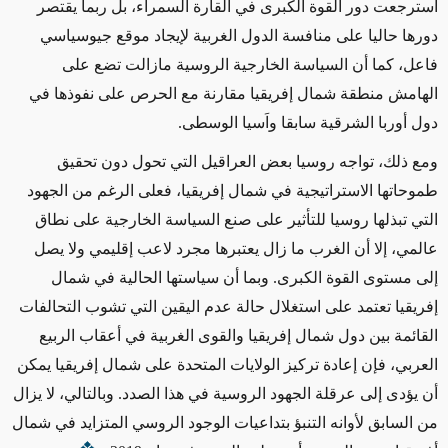
استرجعت دور القوة الكبرى في القارة السمراء، بل ربما يقتصر
دورها حاليا على منافسة الدول الغربية لإيجاد موقع جيوسياسي
فاعل، كما أن السياسة الخارجية الروسية مازالت تضع على
الهامش منطقة شمال إفريقيا مقارنة مع الحرص على نفوذها في
دول أوربا الشرقية سابقا واَسيا الوسطى.
ومع ذلك، تواجه روسيا بعض العراقيل التي تحول دون تحقيق
طموحاتها الاستراتيجية في شمال إفريقيا، فعلى الرغم من الجهود
التي تبذلها روسيا للتأثير على صنع السياسة الخارجية على نطاق
عالمي، إلا أن الغرب ما زال يعتبرها مجرد لاعب إقليمي ولا يصل
إلى مستوى القوة الكبرى. وبما أن سياستها الحالية في شمال
إفريقيا تعتمد على استغلال حالة عدم اليقين التي تشوب التحالفات
القائمة بين دول شمال إفريقيا والقوى الغربية في أعقاب الربيع
العربي، فإن إعادة تركيز الولايات المتحدة على شمال إفريقيا يمكن
أن يؤدى إلى عرقلة الجهود الروسية في هذا الصدد. وبالتالي، لا يزال
من السابق لأوانه التنبؤ بتداعيات الوجود الروسي المتزايد في شمال