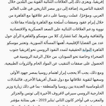
إفريقيا، ويعزى ذلك إلى العلاقات الثنائية القوية بين البلدين خلال
الحقبة الناصرية، إضافة إلى دور مصر التاريخي في قلب العالم
العربي. ومؤخرًا، عملت روسيا على دعم علاقتها مع القاهرة من
خلال إبرام عقود وصفقات أسلحة مع القاهرة وإنشاء مفاعلات
نووية ودعم العلاقات الثنائية على الصعد العسكرية والاقتصادية
والثقافية وغيرها. كما تتشارك كلا من موسكو والقاهرة الرأي حول
عدد من القضايا الإقليمية، أهمها المسألة السورية
.
وتعتبر موسكو
القاهرة
البوابة
الحقيقية لتمدد النفوذ الروسي نحو إفريقيا جنوب
الصحراء وخاصة نحو السودان، من خلال الرغبة الروسية في
الحصول على صفقات التنقيب عن المواد الخام والثروات الطبيعية.
ومع ذلك، يجب ألا يحجب إبراز اهتمام روسيا بمصر جهود الأولى
وسعيها لتقوية علاقاتها مع دول شمال أفريقيا الأخرى، فالتبادلات
الدبلوماسية العديدة بين روسيا والمنطقة - بما في ذلك زيارة وزير
الخارجية الروسي سيرغي لافروف الأخيرة إلى تونس والجزائر
والمغرب في أواخر كانون الثاني /يناير 2019 – هي بمثابة مؤشر