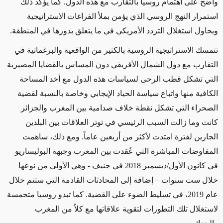
واضح على اهتمام روسيا بالتقارب مع هذه الدول. كما يؤكد ذلك
استمرار النهج الروسي الذي يؤمن بملأ الفراغات الاستراتيجية
ويحاول استغلال التردد الأمريكي في ما يتعلق بدورها في المنطقة.
تتمسك الاستراتيجية الروسية بالكثير من الواقعية والبرغماتية في
التقارب مع دول الشمال الأفريقي دون المساس بالقضايا المصيرية
التي تشكل قطب الرحى لسياسات هذه الدول مع أخد المساحة
الكافية منها واتباع سياسة الحياد الإيجابي وخاصة بالنسبة لقضية
الصحراء التي تشكل نقطة خلاف صدامية بين المغرب والجزائر
كانت وما زالت السبب الرئيسي في توتر العلاقات بين البلدين
الجارين لفترة امتدت لأكثر من أربعين عاماً. ومع ذلك، ساهمت
المفاوضات المباشرة التي عُقدت بين المغرب وجبهة البوليساريو
في كانون الأول/ديسمبر 2018 في جنيف - وهي الأولى من نوعها
خلال ست سنوات – إضافة إلى المحادثات القادمة التي ستتم خلال
عام 2019، في تسليط الضوء على القضية. كما تبدو روسيا متحمسة
لاستغلال تلك التطورات لتقوية علاقاتها مع كلاُ من المغرب