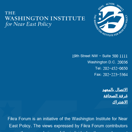
Homepage
1111 19th Street NW - Suite 500
Washington D.C. 20036
Tel: 202-452-0650
Fax: 202-223-5364
الاتصال بالمعهد
Footer contact links
غرفة الصحافة
الاشتراك
Fikra Forum is an initiative of the Washington Institute for Near
East Policy. The views expressed by Fikra Forum contributors