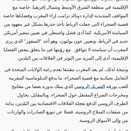
الإقليمية في منطقة الشرق الأوسط وشمال إفريقيا، خاصة مع
المواقف المتذبذبة لإدارة دونالد ترامب إزاء المغرب وقضاياها خاصة
قضية الصحراء التي جعلت الرباط تأخذ حذرها بشكل غير معهود من
السياسة الأمريكية. كما أدى فشل واشنطن في تعيين سفير أمريكي
جديد في الرباط، وتعيين جون بولتون، وهو أحد "الصقور" الذي يرى
المغرب أن سياسته لا تتوافق مع رؤيتها في ما يتعلق ببعض القضايا
الإقليمية، أدى إلى المزيد من التوتر في العلاقات بين البلدين.
ونتيجة لذلك، لم يعد المغرب مقتنعا بعدم رغبة الولايات المتحدة في
التعامل بحيادية مع قضية الصحراء، ما يدفع الدبلوماسية المغربية
للعب بورقة
الشريك الروسي
الذي يملك بدوره بعضا من مفاتيح
ومخرجات الصراع المفتعل حول الصحراء. وبالمقابل، يحاول
الطرف الروسي الدفع بعجلة العلاقات الاقتصادية بين البلدين، بداية
من صفقات السلاح الروسية، فضلا عن تنويع الصادرات والواردات
من وإلى الأسواق الروسية.