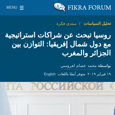
Skip to main content
MENU
معهد واشنطن لسياسات الشرق الأدنى
le Main Menu
تحليل السياسات
منتدى فكرة
روسيا تبحث عن شراكات استراتيجية
مع دول شمال إفريقيا: التوازن بين
الجزائر والمغرب
محمد عصام لعروسي
بواسطة
١٩ فبراير ٢٠١٩
متوفر أيضًا باللغات:
English