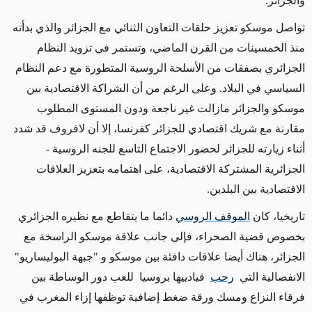
والجزائر.
تواصل موسكو تعزيز حلقات التعاون الثنائي مع الجزائر والذي بدأته
منذ الخمسينات من القرن الماضي، وتستمر في تزويد النظام
الجزائري بصفقات من الأسلحة الروسية المتطورة مع دعم النظام
السياسي في البلاد. وعلى الرغم من أن الشراكة الاقتصادية بين
موسكو والجزائر مازالت غير ناجعة ودون المستوى المطلوب
مقارنة مع شريك اقتصادي للجزائر كفرنسا، إلا أن لافروف قد شدد
أثناء زيارته للجزائر لحضور الاجتماع التاسع للجنه الروسية -
الجزائرية المشتركة الاقتصادية، على اهتمامه بتعزيز العلاقات
الاقتصادية بين البلدين.
تاريخيا، كان
الموقف الروسي
دائما ما يتقاطع مع نظيره الجزائري
بخصوص قضية الصحراء، فإلى جانب علاقة موسكو الراسخة مع
الجزائر، هناك أيضا علاقات دافئة بين موسكو و "جبهة البوليساريو"
الانفصالية التي
رحب
قيادييها بروسيا للعب دور الوساطة بين
فرقاء النزاع ومسك ورقة ضغط إضافية توظفها إزاء المغرب في