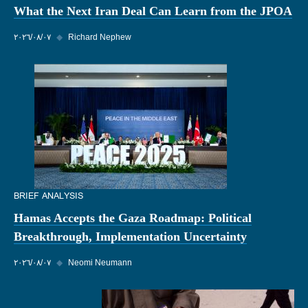
What the Next Iran Deal Can Learn from the JPOA
Richard Nephew
◆
٠٧‏/٠٨‏/٢٠٢٦
BRIEF ANALYSIS
Hamas Accepts the Gaza Roadmap: Political
Breakthrough, Implementation Uncertainty
Neomi Neumann
◆
٠٧‏/٠٨‏/٢٠٢٦