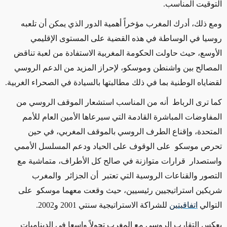
التوقيت المناسب.
ومع ذلك، أدرك المغرب مؤخراً أهمية الدور الذي يمكن أن تلعبه
روسيا في الوساطة في هذه القضية على المستوى الإقليمي
الأوسع، حيث حاولت الحكومة المغربية الاستفادة من لعبة تناقض
المصالح بين واشنطن وموسكو، لإحراز المزيد من الدعم الروسي
لقضاياه الوطنية بما في ذلك مطالبتها بالسيادة في الصحراء الغربية.
كما ترى الرباط أنه من المناسب استشعار الموقف الروسي من
المفاوضات المباشرة القادمة التي سيرعاها الأمين العام للأمم
المتحدة، وإقناع الطرف الروسي بالموقف المغربي، في حين
تحرص موسكو على الوقوف على الحياد ودعم المسلسل الأممي
واستصدار قرارات متوازنة في صالح كل الأطراف، متماشية مع
التصور والقناعات الروسية التي تعتبر أن الجزائر والمغرب
شريكين استراتيجيين رئيسيين، حيث وقعت معهما موسكو على
التوالي
اتفاقيتين
للشراكة الاستراتيجية سنتي 2001 و2002.
يعكس التقارب الروسي مع المغرب تحولاً واسعا في الديناميات