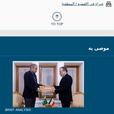
خبراء في [القضية / المنطقة]
TO TOP
موصى به
BRIEF ANALYSIS