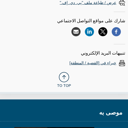
عرض / طباعة ملف "پي. دي. إف."
شارك على مواقع التواصل الاجتماعي
تنبيهات البريد الإلكتروني
خبراء في [القضية / المنطقة]
TO TOP
موصى به