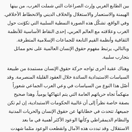
بين الطابع الغربي وإرث الصراعات التي شملت الغرب، من بينها
الهيمنة والاستعمار والاستغلال والخلاف الديني والانحطاط الأخلاقي.
وفي الواقع، تشكّل هذه الصورة النمطية السلبية التي تكوّنت حول
الغرب وعلاقته مع العالم العربي، إحدى النقاط الأساسية للأنظمة
الثقافية وأنظمة القيم التابعة للجماعات الإسلامية المتطرفة.
وبالتالي، يرتبط مفهوم حقوق الإنسان العالمية على نحو مماثل
بتجارب سلبية.
وهناك عقبة أخرى تواجه حركة حقوق الإنسان مستمدة من طبيعة
السياسات الاستبدادية السائدة خلال العقود القليلة المنصرمة. وقد
أصّل هذا النوع من السياسات في وعي العرب الجماعي شعوراً
متهكماً تجاه حرياتهم العامة التي يتم انتهاكها يومياً. وهذا صحيح
بصفة خاصة نظراً إلى أن غالبية الحكومات الاستبدادية، إن لم تكن
جميعها، تتحدث في خطاباتها عن حقوق الإنسان والحريات المدنية
والنظام الديمقراطي وكأنها الوعود الأكثر أهمية في ما بعد
الاستقلال. وقد تبددت هذه الآمال وانقطعت الوعود مثلما شهدت