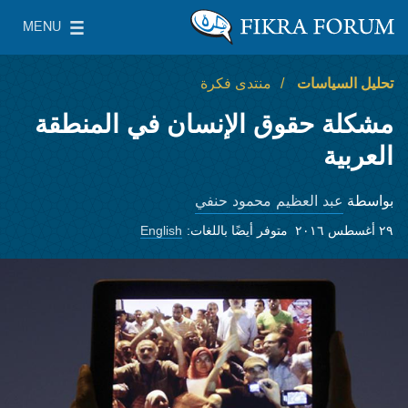
Skip to main content
MENU
معهد واشنطن لسياسات الشرق الأدنى
le Main Menu
تحليل السياسات
منتدى فكرة
مشكلة حقوق الإنسان في المنطقة
العربية
عبد العظيم محمود حنفي
بواسطة
٢٩ أغسطس ٢٠١٦
متوفر أيضًا باللغات:
English