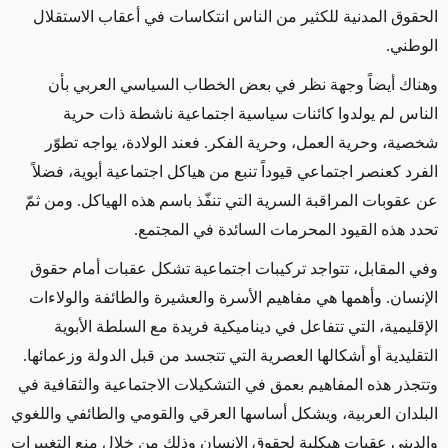
الحقوق المدنية للكثير من الناس انتكاسات في أعقاب الاستقلال
الوطني.
وهناك أيضاً وجهة نظر في بعض الخطاب السياسي العربي بأن
الناس لم يولدوا كائنات سياسية اجتماعية ناشطة ذات حرية
شخصية، وحرية العمل، وحرية الفكر. فعند الولادة، يواجه تطوّر
الفرد كعنصر اجتماعي قيوداً تنبع من هياكل اجتماعية أبوية، فضلاً
عن عقوبات المراقبة السرية التي تنفّذ باسم هذه الهياكل. ومن ثمّ
تحدد هذه القيود المحرمات السائدة في المجتمع.
وفي المقابل، تتواجد تركيبات اجتماعية تشكل عقبات أمام حقوق
الإنسان. وأهمها هي مفاهيم الأسرة والعشيرة والطائفة والولاءات
الإقليمية، التي تتفاعل في ديناميكية فريدة مع السلطة الأبوية
التقليدية أو أشكالها العصرية التي تتجسد من قبل الدولة وزعمائها.
وتتجذر هذه المفاهيم بعمق في التشكيلات الاجتماعية والثقافية في
البلدان العربية، ويشكل أساسها العرقي والقومي والطائفي واللغوي
والديني عقبات هيكلية لحقوق الإنسان وذلك من خلال منع التغييرات