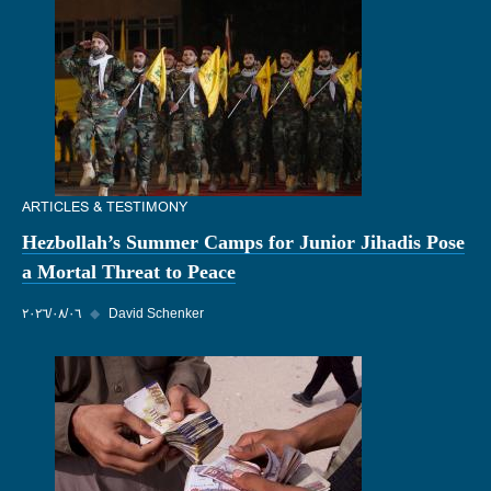
ARTICLES & TESTIMONY
Hezbollah’s Summer Camps for Junior Jihadis Pose
a Mortal Threat to Peace
David Schenker
◆
٠٦‏/٠٨‏/٢٠٢٦