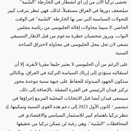
تخشى تركيا الآن من إن أي انشطار في الخارطة "السُنية"
سيُضعف دورها في العراق مستقبلاً، لذلك، فهي تنظر بترقب كبير
للتحولات السياسية التي تمر بها الخارطة "السُنية" في الوقت
الحاضر، لا سيما محاولات إقالة الحلبوسي من رئاسة مجلس
النواب، وبروز شخصيان خطرة مدعوم من قبل الإطار التنسيقي
تسعى لان تحل محل الحلبوسى
في محاولة لاختراق الساحة
السنية.
على الرغم من أن الحلبوسي لا يعتبر حليفا مقربا لأنقرة، إلا أن
استقالته ستؤدي إلى إرباك السياسة التركية في العراق، وبالتالي
ستكون الجهود المبذولة للحفاظ على جبهة سنية موحدة محور
تركيز
فيدان
الرئيسي في الفترة المقبلة. بالإضافة إلى ذلك،
سيسعى فيدان أيضا قبل الانتخابات المحلية المزمع إجراؤها في
ديسمبر / كانون الأول 2023 إلى دعم هذه القوى السنية وتمكينها، إذ
تنظر تركيا باهتمام كبير للاستثمار السياسي والاقتصادي في
المحافظات "السُنية"، وهي رغبة لن تتمكن تركيا من تحقيقها