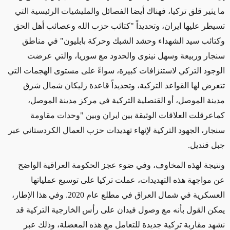
ما يثير قلق تركيا، فهناك أيضا الفصائل والمليشيات الرئيسية التي
تسيطر عليها ايران، وتحديداً "كتائب حزب الله وعصائب أهل الحق
وكتائب سيد الشهداء وحشد الشبك وحركة بابليون" في مناطق
سنجار وربيعة وسهل نينوى والحدود مع سوريا، والتي عرضت
الوجود التركي لاستنزافات كبيرة، سواءً على مستوى الهجمات التي
تتعرض لها القواعد التركية، وتحديداً قاعدة زليكان شمال شرق
مدينة الموصل، أو القنصلية التركية في مركز مدينة الموصل،
كماعرقلت العلاقات الوثيقة بين ايران وبين "وحدات مقاومة
سنجار، الجهود التركية لإنهاء تهديدات حزب العمال الكردستاني عبر
جبل قنديل.
ونتيجة لهذه المخاوف، وفي ضوء عجز الحكومة العراقية الواضح
عن مواجهة هذه التهديدات، عملت تركيا على توسيع عملياتها
العسكرية في شمال العراق في مطلع عام 2020. وفي هذا الإطار،
يمكن القول بأنه مع وصول فيدان على رأس الخارجية التركية قد
نشهد مقاربة تركية جديدة للتعامل مع هذه المعضلة، وذلك عبر