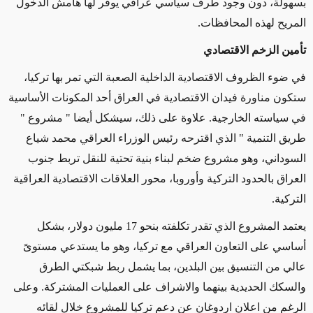
بسهولة، دون وجود طرف سياسي عراقي يوفر لها هامش الدخول
المريح لهذه المحافظات.
تأمين الزخم الاقتصادي
في ضوء الظروف الاقتصادية الداخلية الصعبة التي تمر بها تركيا،
ستكون مناورة فيدان الاقتصادية في العراق أحد المكونات الأساسية
في سياسته الخارجية. علاوة على ذلك، سيشكل أيضا " مشروع "
طريق التنمية " الذي اقترحه رئيس الوزراء العراقي محمد شياع
السوداني، وهو مشروع ضخم لبناء بنية تحتية للنقل تربط جنوب
العراق بالحدود التركية وأوروبا، محور العلاقات الاقتصادية العراقية
التركية.
يعتمد المشروع الذي تقدر تكلفته بنحو 17 مليون دولار، بشكل
أساسي على التعاون العراقي مع تركيا، وهو ما يستدعي مستوىً
عالي من التنسيق بين البلدين، بما يشمل ربط شبكتي الطرق
والسكك الحديدية بينهما والاشراف على العمليات المشتركة. وعلى
الرغم من اعلان اردوغان عن دعم تركيا للمشروع خلال لقائه