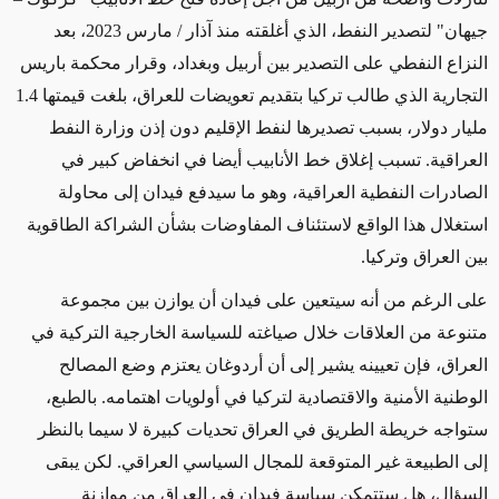
جيهان" لتصدير النفط، الذي أغلقته منذ آذار / مارس 2023، بعد
النزاع النفطي على التصدير بين أربيل وبغداد، وقرار محكمة باريس
التجارية الذي طالب تركيا بتقديم تعويضات للعراق، بلغت قيمتها 1.4
مليار دولار، بسبب تصديرها لنفط الإقليم دون إذن وزارة النفط
العراقية. تسبب إغلاق خط الأنابيب أيضا في انخفاض كبير في
الصادرات النفطية العراقية، وهو ما سيدفع فيدان إلى محاولة
استغلال هذا الواقع لاستئناف المفاوضات بشأن الشراكة الطاقوية
بين العراق وتركيا.
على الرغم من أنه سيتعين على فيدان أن يوازن بين مجموعة
متنوعة من العلاقات خلال صياغته للسياسة الخارجية التركية في
العراق، فإن تعيينه يشير إلى أن أردوغان يعتزم وضع المصالح
الوطنية الأمنية والاقتصادية لتركيا في أولويات اهتمامه. بالطبع،
ستواجه خريطة الطريق في العراق تحديات كبيرة لا سيما بالنظر
إلى الطبيعة غير المتوقعة للمجال السياسي العراقي. لكن يبقى
السؤال، هل ستتمكن سياسة فيدان في العراق من موازنة