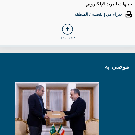
تنبيهات البريد الإلكتروني
خبراء في [القضية / المنطقة]
TO TOP
موصى به