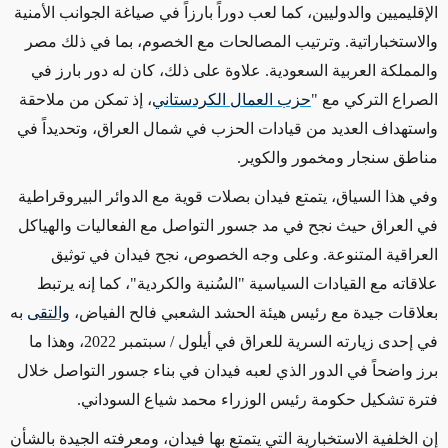
الإقليميين والدوليين، كما لعب دوراً بارزاً في صياغة الجوانب الأمنية
والاستخباراتية. وترتيب المصالحات مع الخصوم، بما في ذلك مصر
والمملكة العربية السعودية. علاوة على ذلك، كان له دور بارز في
الصراع التركي مع "
حزب العمال الكردستاني
، إذ تمكن من ملاحقة
واستهداف العديد من قيادات الحزب في شمال العراق، وتحديداً في
مناطق سنجار ومخمور والكوير.
وفي هذا السياق، يتمتع فيدان بصلات قوية مع الدوائر البيروقراطية
في العراق حيث نجح في مد جسور التواصل مع الفعاليات والهياكل
العراقية المتنوعة. وعلى وجه الخصوص، نجح فيدان في توثيق
علاقاته مع القيادات السياسية "السُنية والكردية"، كما إنه يرتبط
بعلاقات جيدة مع رئيس هيئة الحشد الشعبي فالح الفياض،
والتقى
به
في إحدى زيارته السرية للعراق في أيلول / سبتمبر 2022، وهذا ما
برز واضحاً في الدور الذي لعبه فيدان في بناء جسور التواصل خلال
فترة تشكيل حكومة رئيس الوزراء محمد شياع السوداني.
إن الخلفية الاستخبارية التي يتمتع بها فيدان، ومعرفته الجيدة بالشأن