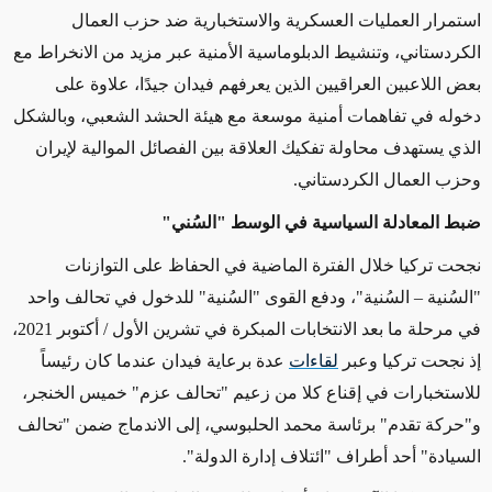
استمرار العمليات العسكرية والاستخبارية ضد حزب العمال
الكردستاني، وتنشيط الدبلوماسية الأمنية عبر مزيد من الانخراط مع
بعض اللاعبين العراقيين الذين يعرفهم فيدان جيدًا، علاوة على
دخوله في تفاهمات أمنية موسعة مع هيئة الحشد الشعبي، وبالشكل
الذي يستهدف محاولة تفكيك العلاقة بين الفصائل الموالية لإيران
وحزب العمال الكردستاني.
ضبط المعادلة السياسية في الوسط "السُني"
نجحت تركيا خلال الفترة الماضية في الحفاظ على التوازنات
"السُنية – السُنية"، ودفع القوى "السُنية" للدخول في تحالف واحد
في مرحلة ما بعد الانتخابات المبكرة في تشرين الأول / أكتوبر 2021،
إذ نجحت تركيا وعبر
لقاءات
عدة برعاية فيدان عندما كان رئيساً
للاستخبارات في إقناع كلا من زعيم "تحالف عزم" خميس الخنجر،
و"حركة تقدم" برئاسة محمد الحلبوسي، إلى الاندماج ضمن "تحالف
السيادة" أحد أطراف "ائتلاف إدارة الدولة".