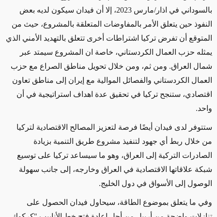
بالسوداني في اذار/مارس 2023، إلا أن فيدان سيكون لديه بعض
النفوذ حين يتعلق الأمر بالمفاوضات المتعلقة بالمشروع، حيث من
المتوقع أن تفرض تركيا اشتراطات أخرى تتعلق بالتهديد الأمني الذي
يمثله حزب العمال الكردستاني، خاصة ان المشروع سيمتد عبر
شمال العراق. ومن ثم، ومن خلال تحويل مناطق الصراع مع حزب
العمال الكردستاني والفصائل الموالية مع إيران إلى مناطق تعاون
اقتصادي، ستنجح تركيا في تحقيق عدة اهداف استراتيجية في أن
واحد.
ستتوفر لدى فيدان أيضًا فرصة لتعزيز المصالح الاقتصادية لتركيا
من خلال ربط أي جهود لتنفيذ مشروع طريق التنمية بزيادة
الصادرات التركية إلى العراق، وهو ما سيساعد تركيا على توسيع
شبكة علاقاتها الاقتصادية في العراق وخارجه، إلى جانب سهولة
الوصول إلى الأسواق في دول الخليج.
وفي ما يتعلق بموضوع الطاقة، سيحاول فيدان الحصول على
تنازلات واضحة من أربيل من أجل إعادة فتح خط الأنابيب "كركوك –