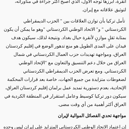
أنقرة، أبرزها توجه الأول، الذي أصبح أكثر جراءة في مناوراته،
لتوثيق علاقاته مع إيران.
تأمل تركيا بأن توازن العلاقات بين " الحزب الديمقراطي
الكردستاني " و" الاتحاد الوطني الكردستاني "وهو ما يمكن أن يكون
بمثابة ثقلٍ موازنٍ لأنقرة حيال بغداد. ونتيجة لذلك، سيكون هدف
فيدان على المدى الطويل هو منع تدهور الوضع في إقليم كردستان
العراق، ومواجهة تهديدات حزب العمال الكردستاني في شمال
العراق من خلال دعم التنسيق والتعاون مع "الإتحاد الوطني
الكردستاني. ومع تعرض الحزب الديمقراطي الكردستاني
لضغوطات متزايدة من جميع الجهات، خاصة بعد قرارات المحكمة
الإتحادية، بعدم دستورية تمديد عمل برلمان إقليم كردستان العراق،
سيكون دور تركيا كوسيط وعامل استقرار في المنطقة الكردية في
العراق أكثر أهمية من أي وقت مضى.
مواجهة تحدي الفصائل الموالية لإيران
إن اعتماد الاتحاد الوطني الكردستاني المتزايد على إيران ليس وحده