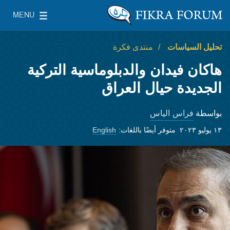
Skip to main content
MENU
معهد واشنطن لسياسات الشرق الأدنى
le Main Menu
تحليل السياسات
منتدى فكرة
هاكان فيدان والدبلوماسية التركية
الجديدة حيال العراق
فراس الياس
بواسطة
١٣ يوليو ٢٠٢٣
متوفر أيضًا باللغات:
English