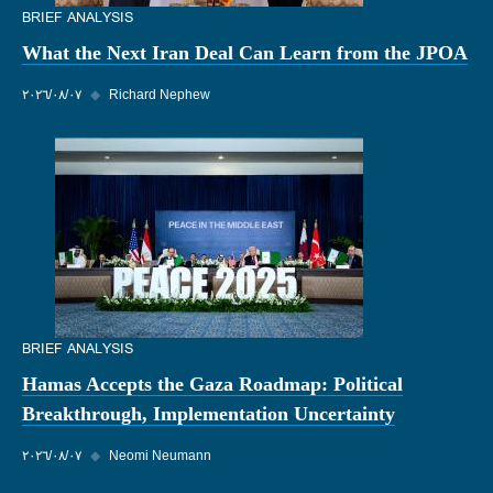
BRIEF ANALYSIS
What the Next Iran Deal Can Learn from the JPOA
Richard Nephew
◆
٠٧‏/٠٨‏/٢٠٢٦
BRIEF ANALYSIS
Hamas Accepts the Gaza Roadmap: Political
Breakthrough, Implementation Uncertainty
Neomi Neumann
◆
٠٧‏/٠٨‏/٢٠٢٦